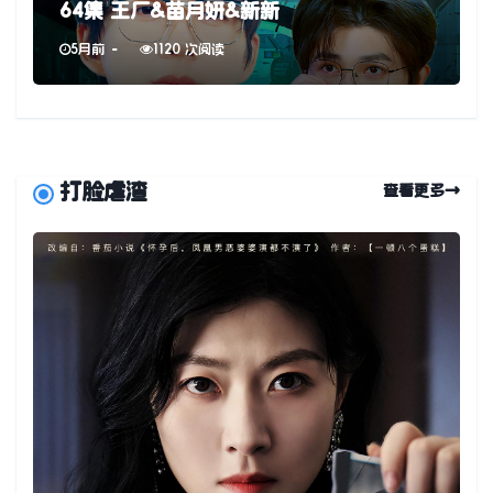
64集 王厂&苗月妍&新新
5月前
1120 次阅读
打脸虐渣
查看更多→