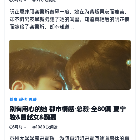
5月前
970 次阅读
阮芷意外和容君珩春风一度，她在为背叛男友而痛苦，
却不料男友早就劈腿了她的闺蜜，知道真相后的阮芷愤
而嫁给了容君珩，却不知道…
都市
现代
总裁
别有用心的她 都市情感·总裁·全80集 夏宁
骏&曹越女&魏嘉
5月前
1080 次阅读
京州大学学霸宋宜珠，为调查姐姐宋宜恩跳海事件的真