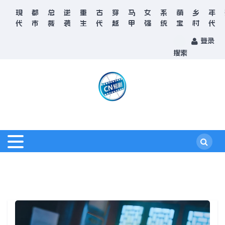
现
都
总
逆
重
古
穿
马
女
系
萌
乡
年
代
市
裁
袭
生
代
越
甲
强
统
宝
村
代
登录
搜索