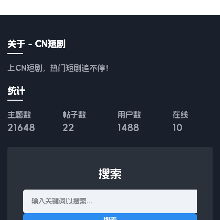
关于 - CN短剧
上CN短剧，热门短剧追不停！
统计
主题数
帖子数
用户数
在线
21648
22
1488
10
搜索
搜索