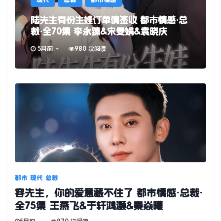
陆先生有份生娃订单请签收 都市情感·总
裁·全70集 李永臻&宋雯娟&袁晓庆
5月前
980 次阅读
都市
现代
总裁
容先生，你的爱意藏不住了 都市情感·总裁·
全75集 王燕飞&于轩鸿灏&秦焱曦