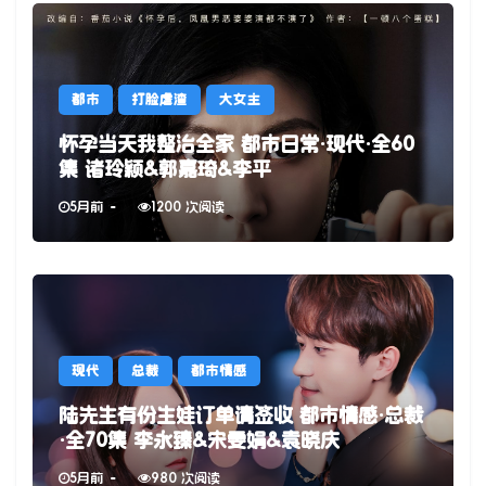
都市
打脸虐渣
大女主
怀孕当天我整治全家 都市日常·现代·全60
集 诸玲颖&郭嘉琦&李平
5月前
1200 次阅读
现代
总裁
都市情感
陆先生有份生娃订单请签收 都市情感·总裁
·全70集 李永臻&宋雯娟&袁晓庆
5月前
980 次阅读