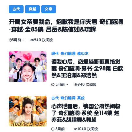
古代
穿越
女帝
开局女帝要我命，抱歉我是你夫君 奇幻脑洞
·穿越·全85集 吕岳&陈信如&琉辉
5月前
940 次阅读
现代
奇幻脑洞
读心术
读我心后，恋爱脑哥哥直接觉
醒 奇幻脑洞·穿书·全98集 白欧
然&王泊渊&郑浩然
5月前
940 次阅读
古代
奇幻脑洞
系统
心声泄露后，镇国公府热闹极
了 奇幻脑洞·系统·全114集 赵
亦菲&胡程耀&郭超
5月前
1040 次阅读