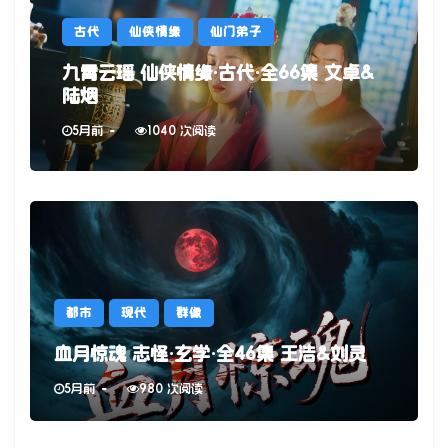
古代
仙侠情缘
仙门弟子
九霄云瑶 仙侠情缘·古代·全66集 文卓&
陆烟
5月前
1040 次阅读
都市
现代
群像
血月惊魂 志怪·玄学·全46集 王浩&刘灵
5月前
980 次阅读