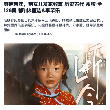
穿越荒年，带女儿发家致富 历史古代·系统·全
128集 都钊&董洁&李芊乐
陆晚猝死穿到古代荒年成带三孩寡妇，睁眼就见妯娌在卖自己女儿
并觉醒养孩签到系统，与极品婆母斗智斗勇。分家后，她带孩盖房
囤肉…
1080 次阅读
0 条评论