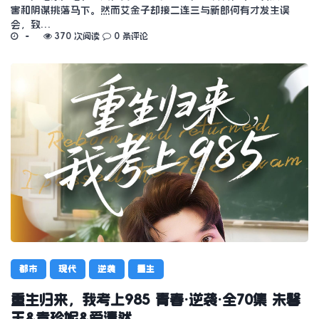
害和阴谋挑落马下。然而艾金子却接二连三与新郎何有才发生误
会，致…
370 次阅读
0 条评论
都市
现代
逆袭
重生
重生归来，我考上985 青春·逆袭·全70集 朱馨
玉&袁珍妮&爱清然