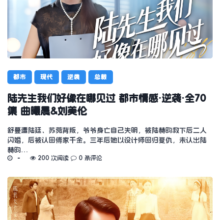
都市
现代
逆袭
总裁
陆先生我们好像在哪见过 都市情感·逆袭·全70
集 曲曦晨&刘美伦
舒蔓遭陆廷、苏菀背叛，爷爷身亡自己失明，被陆赫昀救下后二人
闪婚，后被认回傅家千金。三年后她以设计师回归复仇，未认出陆
赫昀…
200 次阅读
0 条评论