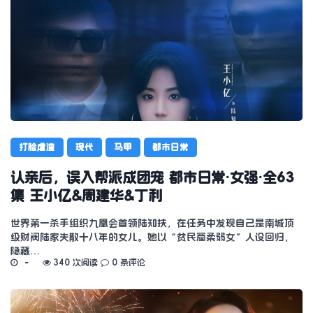
打脸虐渣
现代
马甲
都市日常
认亲后，误入帮派成团宠 都市日常·女强·全63
集 王小亿&周建华&丁利
世界第一杀手组织九凰会首领陆知扶，在任务中发现自己是南城顶
级财阀陆家失散十八年的女儿。她以“贫民窟柔弱女”人设回归，
隐藏…
340 次阅读
0 条评论