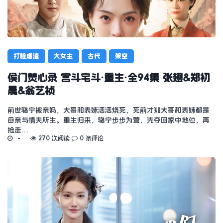
打脸虐渣
大女主
古代
架空
侯门焚心录 宫斗宅斗·重生·全94集 张翅&郑初
晨&翁艺祯
前世骆宁被亲妈，大哥和表妹活活烧死，死前才知大哥和表妹都是
母亲与情夫所生。重生归来，骆宁步步为营，先夺回家中地位，再
抢走…
270 次阅读
0 条评论