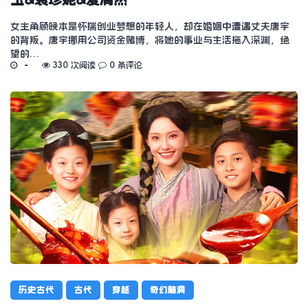
女主角顾晚本是怀揣创业梦想的年轻人，却在婚姻中遭遇丈夫唐宇
的背叛。唐宇挪用公司资金赌博，将她的事业与生活拖入深渊，绝
望的…
330 次阅读
0 条评论
历史古代
古代
穿越
奇幻脑洞