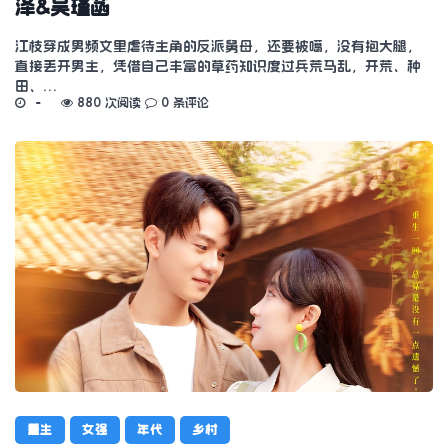
泽&吴瑾菡
江枝穿成男频文里虐待主角的反派舅母，还要被噶，没有抱大腿，
直接丢开男主，凭借自己丰富的草药知识度过兵荒马乱，开荒、种
田、…
880 次阅读
0 条评论
重生
女强
年代
乡村