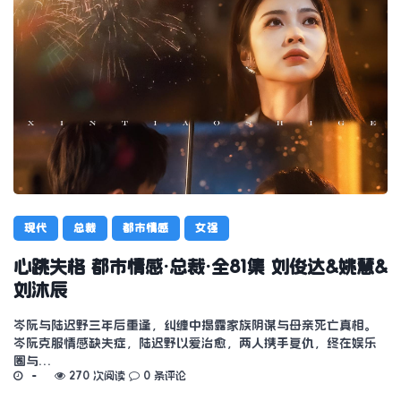
现代
总裁
都市情感
女强
心跳失格 都市情感·总裁·全81集 刘俊达&姚慧&
刘沐辰
岑阮与陆迟野三年后重逢，纠缠中揭露家族阴谋与母亲死亡真相。
岑阮克服情感缺失症，陆迟野以爱治愈，两人携手复仇，终在娱乐
圈与…
270 次阅读
0 条评论