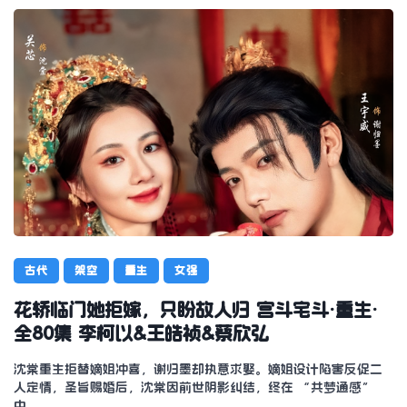
古代
架空
重生
女强
花轿临门她拒嫁，只盼故人归 宫斗宅斗·重生·
全80集 李柯以&王皓祯&蔡欣弘
沈棠重生拒替嫡姐冲喜，谢归墨却执意求娶。嫡姐设计陷害反促二
人定情，圣旨赐婚后，沈棠因前世阴影纠结，终在 “共梦通感”
中…