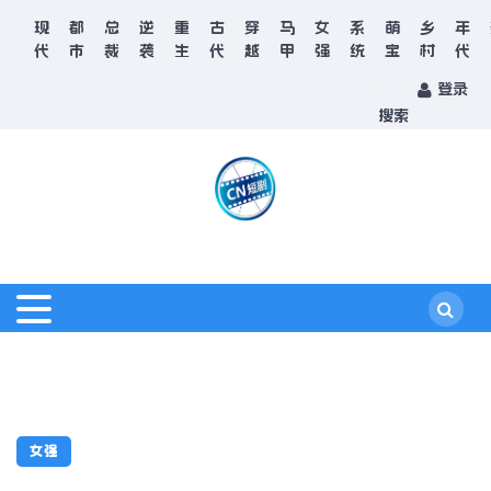
现
都
总
逆
重
古
穿
马
女
系
萌
乡
年
代
市
裁
袭
生
代
越
甲
强
统
宝
村
代
登录
搜索
女强