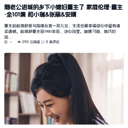
随老公进城的乡下小媳妇重生了 家庭伦理·重生
·全101集 和小瑞&张丽&安晴
重生前赵锦舒虽与陆瑾台育一双儿女，生活也算幸福但心中留有诸
多遗憾。赵锦舒重生回1981年后，决心改变。妯娌刁难，她巧妙
回…
390 次阅读
0 条评论