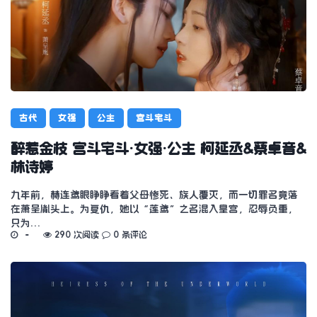
古代
女强
公主
宫斗宅斗
醉惹金枝 宫斗宅斗·女强·公主 柯延丞&蔡卓音&
林诗婷
九年前，赫连鸢眼睁睁看着父母惨死、族人覆灭，而一切罪名竟落
在萧呈胤头上。为复仇，她以“莲鸢”之名混入皇宫，忍辱负重，
只为…
290 次阅读
0 条评论