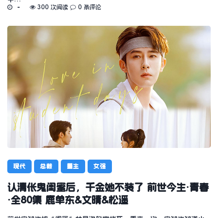
300 次阅读
0 条评论
现代
总裁
重生
女强
认清伥鬼闺蜜后，千金她不装了 前世今生·青春
·全80集 鹿单东&文晴&松遥