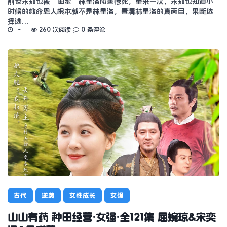
前世宋知也被“闺蜜”林星洛陷害惨死，重来一次，宋知也知道小
时候的救命恩人根本就不是林星洛，看清林星洛的真面目，果断选
择逃…
260 次阅读
0 条评论
古代
逆袭
女性成长
女强
山山有药 种田经营·女强·全121集 屈婉琼&宋奕