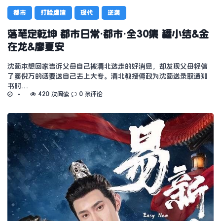
都市
打脸虐渣
现代
逆袭
落笔定乾坤 都市日常·都市·全30集 罐小结&金
在龙&廖夏安
沈茴本想回家告诉父母自己被清北选走的好消息，却发现父母轻信
了窦倪万的话要送自己去上大专。清北教授傅政为沈茴送录取通知
书时…
420 次阅读
0 条评论