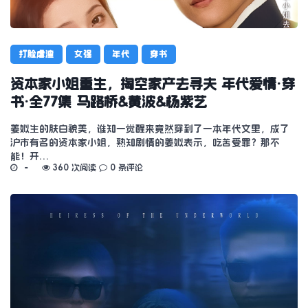
打脸虐渣
女强
年代
穿书
资本家小姐重生，掏空家产去寻夫 年代爱情·穿
书·全77集 马路桥&黄波&杨紫艺
姜姒生的肤白貌美，谁知一觉醒来竟然穿到了一本年代文里，成了
沪市有名的资本家小姐，熟知剧情的姜姒表示，吃苦受罪？那不
能！开…
360 次阅读
0 条评论