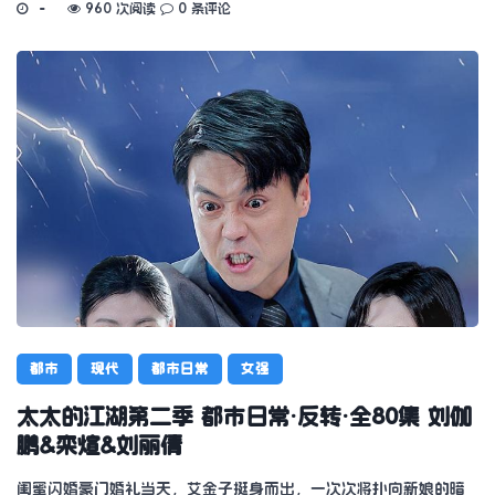
960 次阅读
0 条评论
都市
现代
都市日常
女强
太太的江湖第二季 都市日常·反转·全80集 刘伽
鹏&栾煊&刘丽倩
闺蜜闪婚豪门婚礼当天，艾金子挺身而出，一次次将扑向新娘的暗