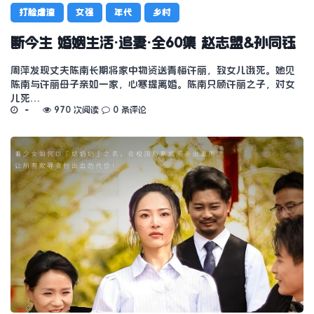
打脸虐渣
女强
年代
乡村
断今生 婚姻生活·追妻·全60集 赵志盟&孙同钰
周萍发现丈夫陈南长期将家中物资送青梅许丽，致女儿饿死。她见
陈南与许丽母子亲如一家，心寒提离婚。陈南只顾许丽之子，对女
儿死…
970 次阅读
0 条评论