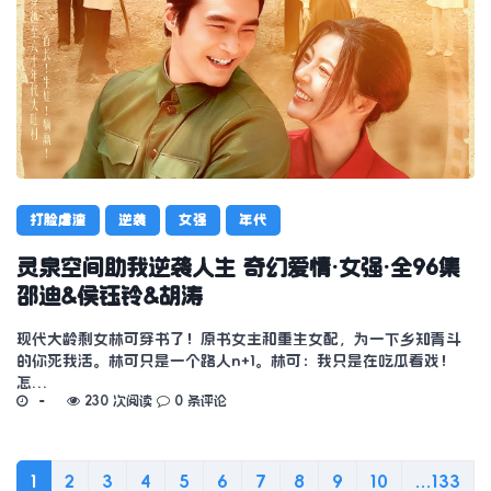
打脸虐渣
逆袭
女强
年代
灵泉空间助我逆袭人生 奇幻爱情·女强·全96集
邵迪&侯钰铃&胡涛
现代大龄剩女林可穿书了！原书女主和重生女配，为一下乡知青斗
的你死我活。林可只是一个路人n+1。林可：我只是在吃瓜看戏！
怎…
230 次阅读
0 条评论
1
2
3
4
5
6
7
8
9
10
...133