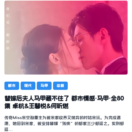
都市
现代
马甲
总裁
替嫁后夫人马甲藏不住了 都市情感·马甲·全80
集 卓杭&王馨悦&何昕燃
传奇Miss宋空难重生为被宋家收养又抛弃的村姑宋婳。为完成遗
愿，她回到宋家，被安排替嫁“残疾”的郁家三少郁廷之。实则郁
廷…