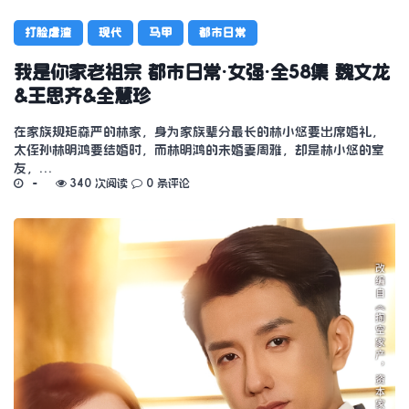
打脸虐渣
现代
马甲
都市日常
我是你家老祖宗 都市日常·女强·全58集 魏文龙
&王思齐&全慧珍
在家族规矩森严的林家，身为家族辈分最长的林小悠要出席婚礼，
太侄孙林明鸿要结婚时，而林明鸿的未婚妻周雅，却是林小悠的室
友，…
340 次阅读
0 条评论