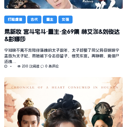
打脸虐渣
古代
重生
女强
易新妆 宫斗宅斗·重生·全69集 林艾泇&刘俊达
&彭娜莎
宁知晚不离不弃陪伴落魄的太子数年，太子却娶了同父异母妹妹宁
孟薇为太子妃，而她被下令去母留子，惨死东宫。再睁眼，竟借尸
还魂…
230 次阅读
0 条评论