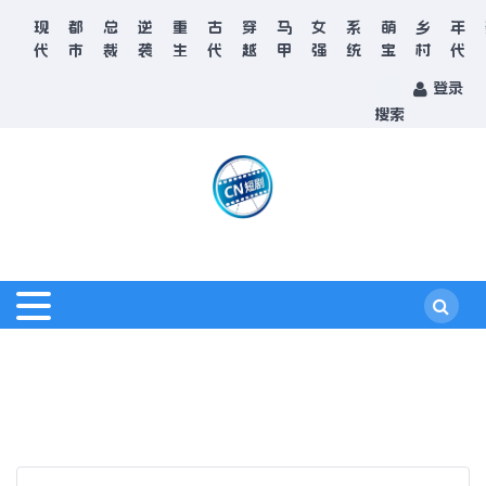
现
都
总
逆
重
古
穿
马
女
系
萌
乡
年
代
市
裁
袭
生
代
越
甲
强
统
宝
村
代
登录
搜索