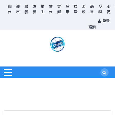
现
都
总
逆
重
古
穿
马
女
系
萌
乡
年
代
市
裁
袭
生
代
越
甲
强
统
宝
村
代
登录
搜索