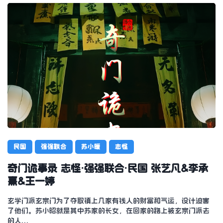
民国
强强联合
苏小暖
志怪
奇门诡事录 志怪·强强联合·民国 张艺凡&李承
熹&王一婷
玄学门派玄宗门为了夺取镇上几家有钱人的财富和气运，设计迫害
了他们。苏小昭就是其中苏家的长女，在回家的路上被玄宗门派去
的人…