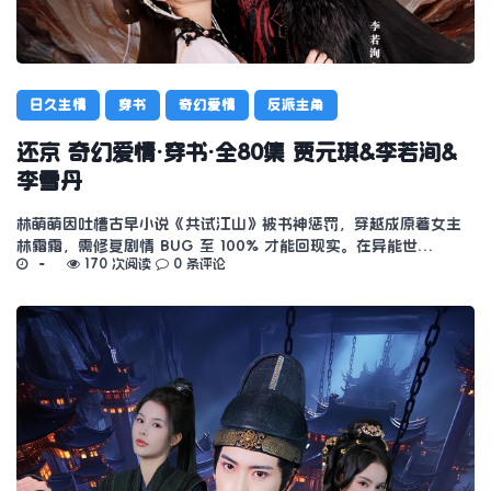
日久生情
穿书
奇幻爱情
反派主角
还京 奇幻爱情·穿书·全80集 贾元琪&李若洵&
李雪丹
林萌萌因吐槽古早小说《共试江山》被书神惩罚，穿越成原著女主
林霜霜，需修复剧情 BUG 至 100% 才能回现实。在异能世…
170 次阅读
0 条评论