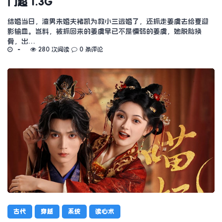
门超 1.3G
结婚当日，渣男未婚夫褚凯为救小三逃婚了，还抓走姜虞去给夏迎
影输血。岂料，被抓回来的姜虞早已不是懦弱的姜虞，她脱胎换
骨，出…
280 次阅读
0 条评论
古代
穿越
系统
读心术