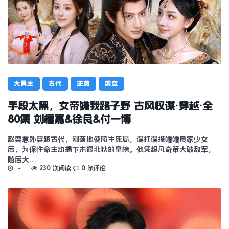
大男主
古代
逆袭
架空
手段太黑，女帝嫌我路子野 古风权谋·穿越·全
80集 刘檀嘉&徐良&付一博
赵奕意外穿越古代，刚落地便陷生死局，误打误撞嚯嚯良家少女
后，为保性命主动揭下击退北狄的皇榜。他凭超凡奇策大破敌军，
随后大…
230 次阅读
0 条评论