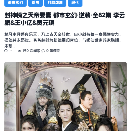
都市玄幻
都市
打脸虐渣
现代
封神榜之天帝娶妻 都市玄幻·逆袭·全82集 李云
鹏&王小亿&贾元琪
林凡本性善良乐天，乃上古天帝转世，自小就有着一身强横实力，
但他并未察觉。爷爷林鹤为助他重归帝位，与修仙世家苏家联姻，
未想…
190 次阅读
0 条评论