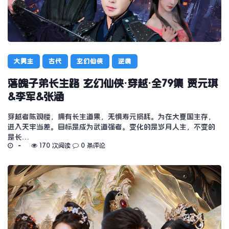
大男主
古代
玄幻仙侠
逆袭
落魄子弟长生路 玄幻仙侠·穿越·全79集 贾元琪
&李军&张涵
穿越者陈观楼，拥有长生道果，无惧寿元损耗。为在大夏国生存，
进入天牢当差。目标是成为武道强者。变化的是岁月人生，不变的
是长…
170 次阅读
0 条评论