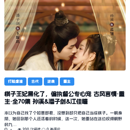
打脸虐渣
古代
逆袭
重生
棋子王妃黑化了，偏执督公专心宠 古风言情·重
生·全70集 孙溪&潘子剑&江佳瞳
本以为自己找了个如意郎君，没想到却只把自己当成棋子。一朝身
陨，她回到那个人还活着的时候，这一次，她要站在这位权倾朝野
的九…
200 次阅读
0 条评论