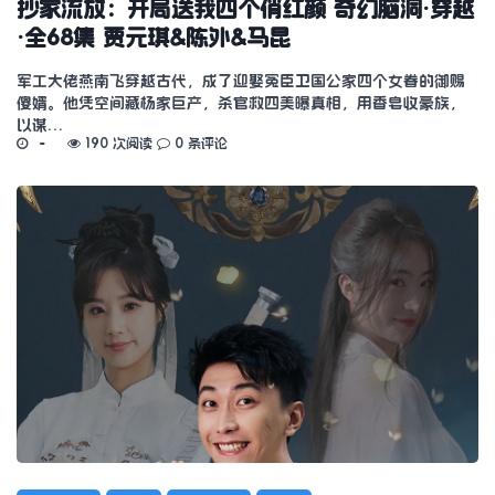
抄家流放：开局送我四个俏红颜 奇幻脑洞·穿越
·全68集 贾元琪&陈外&马昆
军工大佬燕南飞穿越古代，成了迎娶冤臣卫国公家四个女眷的御赐
傻婿。他凭空间藏杨家巨产，杀官救四美曝真相，用香皂收豪族，
以谋…
190 次阅读
0 条评论