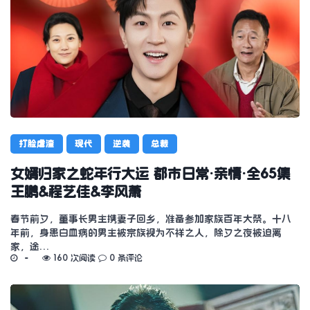
打脸虐渣
现代
逆袭
总裁
女婿归家之蛇年行大运 都市日常·亲情·全65集
王鹏&程艺佳&李风萧
春节前夕，董事长男主携妻子回乡，准备参加家族百年大祭。十八
年前，身患白血病的男主被宗族视为不祥之人，除夕之夜被迫离
家，途…
160 次阅读
0 条评论