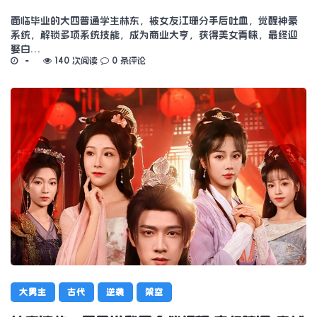
面临毕业的大四普通学生林东，被女友江珊分手后吐血，觉醒神豪
系统，解锁多项系统技能，成为商业大亨，获得美女青睐，最终迎
娶白…
140 次阅读
0 条评论
大男主
古代
逆袭
架空