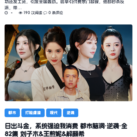
功还发工资，引发全国轰动。此举引付费宗门敌视，他却秒杀反
派，带…
190 次阅读
0 条评论
都市
打脸虐渣
现代
逆袭
日出斗金，系统强迫我消费 都市脑洞·逆袭·全
82集 刘子木&王煎妮&解颜希