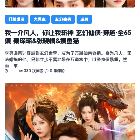
打脸虐渣
大男主
玄幻仙侠
逆袭
我一介凡人，你让我斩神 玄幻仙侠·穿越·全65
集 秦琛琛&张晓桐&摸鱼猫
李寻道意外穿越到玄幻世界，成为了万道仙宗老祖。身为凡人，无
法修炼的他，只能寸步不离地呆在万道宫中，以免身份暴露。然
而，本…
330 次阅读
0 条评论