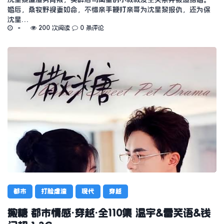
婚后，桑牧野视妻如命，不惜亲手鞭打亲哥为沈星黎报仇，还为保
沈星…
200 次阅读
0 条评论
都市
打脸虐渣
现代
穿越
撒糖 都市情感·穿越·全110集 温宇&雷笑语&钱