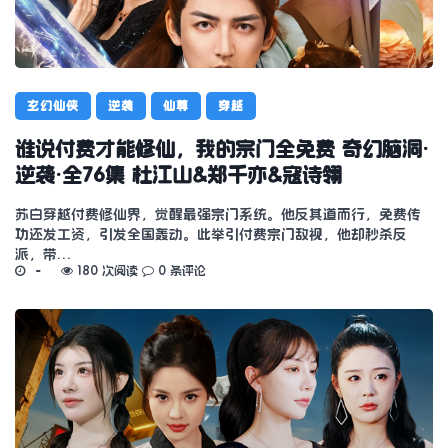
玄幻仙侠
逆袭
仙尊
穿越
谁说付费才能修仙，我的宗门全免费 奇幻脑洞·
逆袭·全76集 杜江山&郑千亦&寇诗翎
苏白穿越付费修仙界，觉醒最强宗门系统。他反其道而行，免费传
功还发工资，引发全国轰动。此举引付费宗门敌视，他却秒杀反
派，带…
180 次阅读
0 条评论