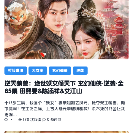
打脸虐渣
大女主
玄幻仙侠
逆袭
逆天萌兽：绝世妖女倾天下 玄幻仙侠·逆袭·全
85集 田熙雯&陈添祥&艾江山
十八岁生辰，我这个“妖女”被亲姐剜去凤元、抢夺双生萌兽、抛
下魔涧！在生死之际，上古大能元辛破境相救！杀不死的只会让我
更强…
170 次阅读
0 条评论