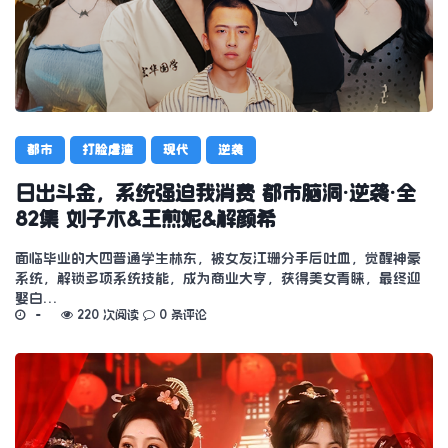
都市
打脸虐渣
现代
逆袭
日出斗金，系统强迫我消费 都市脑洞·逆袭·全
82集 刘子木&王煎妮&解颜希
面临毕业的大四普通学生林东，被女友江珊分手后吐血，觉醒神豪
系统，解锁多项系统技能，成为商业大亨，获得美女青睐，最终迎
娶白…
220 次阅读
0 条评论