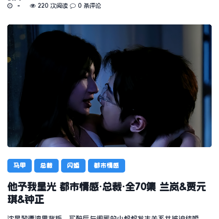
220 次阅读
0 条评论
马甲
总裁
闪婚
都市情感
他予我星光 都市情感·总裁·全70集 兰岚&贾元
琪&钟正
沈星黎遭渣男背叛，买醉后与闺蜜的小叔叔发生关系并被迫结婚。