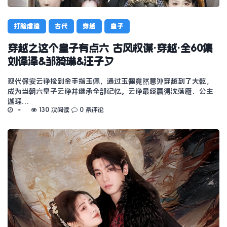
打脸虐渣
古代
穿越
皇子
穿越之这个皇子有点六 古风权谋·穿越·全60集
刘译泽&邹漪琳&汪子夕
现代保安云铮捡到金手指玉佩，通过玉佩竟然意外穿越到了大乾，
成为当朝六皇子云铮并继承全部记忆。云铮最终赢得沈落雁、公主
迦瑶…
130 次阅读
0 条评论