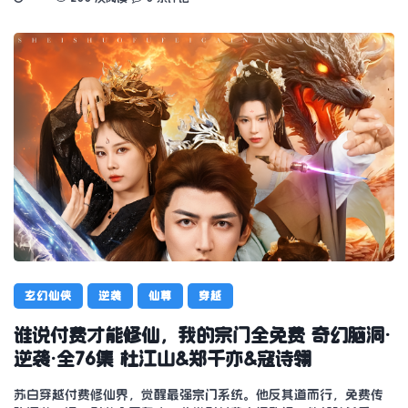
玄幻仙侠
逆袭
仙尊
穿越
谁说付费才能修仙，我的宗门全免费 奇幻脑洞·
逆袭·全76集 杜江山&郑千亦&寇诗翎
苏白穿越付费修仙界，觉醒最强宗门系统。他反其道而行，免费传