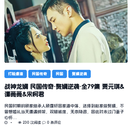
打脸虐渣
民国传奇
民国
赘婿逆袭
战神龙婿 民国传奇·赘婿逆袭·全79集 贾元琪&
谭薇薇&宋柯君
民国时期的顾家继承人顾霆轩因家道中落，选择到赵家做赘婿，不
曾想婚礼当天遭遇绑架，双腿被废，无奈隐退，因此对未过门妻子
心怀…
230 次阅读
0 条评论