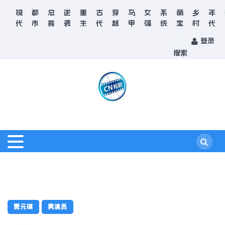
现
都
总
逆
重
古
穿
马
女
系
萌
乡
年
代
市
裁
袭
生
代
越
甲
强
统
宝
村
代
登录
搜索
贾元琪
男演员