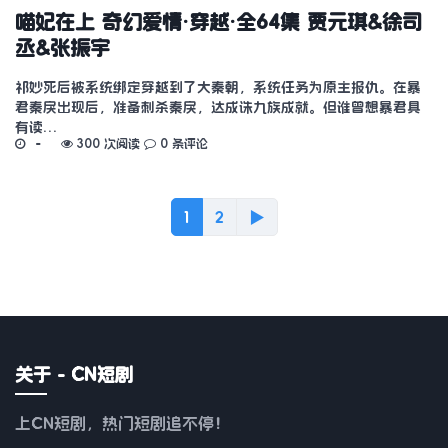
喵妃在上 奇幻爱情·穿越·全64集 贾元琪&徐司
丞&张振宇
祁妙死后被系统绑定穿越到了大秦朝，系统任务为原主报仇。在暴
君秦戾出现后，准备刺杀秦戾，达成诛九族成就。但谁曾想暴君具
有读…
300 次阅读
0 条评论
1
2
▶
关于 - CN短剧
上CN短剧，热门短剧追不停！