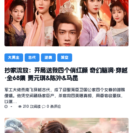
大男主
古代
逆袭
架空
抄家流放：开局送我四个俏红颜 奇幻脑洞·穿越
·全68集 贾元琪&陈外&马昆
军工大佬燕南飞穿越古代，成了迎娶冤臣卫国公家四个女眷的御赐
傻婿。他凭空间藏杨家巨产，杀官救四美曝真相，用香皂收豪族，
以谋…
210 次阅读
0 条评论