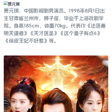
贾元琪，中国影视剧男演员。1998年8月1日出
贾元琪
生甘肃省兰州市，狮子座，毕业于上海戏剧学
院。身高185cm，体重70kg。代表作《法医秦
明天谴者》《天才医圣》《这个皇子有点6》
《俏皮王妃不好惹》等。