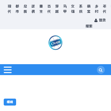
现
都
总
逆
重
古
穿
马
女
系
萌
乡
年
代
市
裁
袭
生
代
越
甲
强
统
宝
村
代
登录
搜索
樱桃