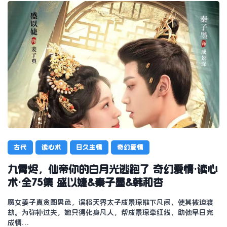
古代
读心术
日久生情
奇幻爱情
九霄烬，仙帝你的白月光逃跑了 奇幻爱情·读心
术·全75集 盛以婕&秦子墨&韩和杏
魔女姜子真贪图男色，误将天界太子成景琛推下凡间，使其被迫渡
劫。为弥补过失，她只得化身凡人，帮成景琛牵红线，助他早日完
成情…