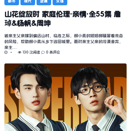
都市
现代
逆袭
女强
山花绽放时 家庭伦理·亲情·全55集 詹
琸&杨帆&周坤
被亲生父亲嫁到偏远山村，临危之际，柳小柔的姐姐柳晴冒着丧命
的风险，帮助柳小柔从乡下逃回城里。面对亲生父亲的冷漠舍弃，
亲生…
130 次阅读
0 条评论