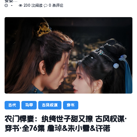
受委…
230 次阅读
0 条评论
古代
马甲
古风权谋
穿书
农门悍妻：纨绔世子甜又撩 古风权谋·
穿书·全76集 詹琸&朱小雪&许诺