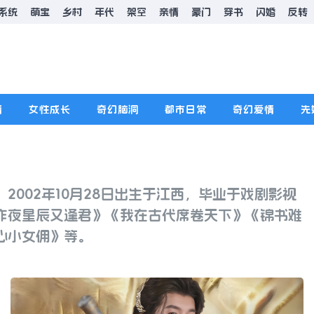
系统
萌宝
乡村
年代
架空
亲情
豪门
穿书
闪婚
反转
情
女性成长
奇幻脑洞
都市日常
奇幻爱情
先
2002年10月28日出生于江西，毕业于戏剧影视
昨夜星辰又逢君》《我在古代席卷天下》《锦书难
心小女佣》等。