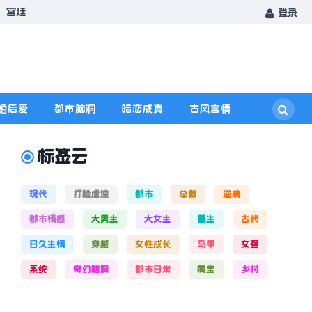
宫廷
登录
婚后爱
都市脑洞
暗恋成真
古风言情
标签云
现代
打脸虐渣
都市
总裁
逆袭
都市情感
大男主
大女主
重生
古代
日久生情
穿越
女性成长
马甲
女强
系统
奇幻脑洞
都市日常
萌宝
乡村