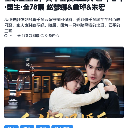
·重生·全78集 赵梦娜&詹琸&朱宏
从小失散在外的真千金云筝被接回侯府，受到假千金顾芊芊的百般
刁难，家人也对她不好。随后，因为一只神秘黑猫的出现，云筝的
二哥…
170 次阅读
0 条评论