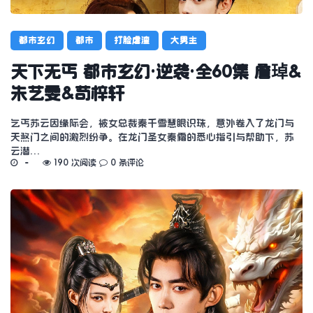
都市玄幻
都市
打脸虐渣
大男主
天下无丐 都市玄幻·逆袭·全60集 詹琸&
朱艺雯&苟梓轩
乞丐苏云因缘际会，被女总裁秦千雪慧眼识珠，意外卷入了龙门与
天煞门之间的激烈纷争。在龙门圣女秦霜的悉心指引与帮助下，苏
云潜…
190 次阅读
0 条评论