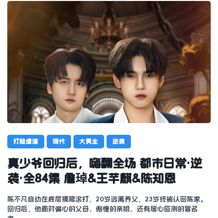
打脸虐渣
现代
大男主
逆袭
真少爷回归后，嗨翻全场 都市日常·逆
袭·全84集 詹琸&王芊麒&陈知恩
陈不凡自幼在底层摸爬滚打，20岁逃离养父，23岁终被认回陈家。
回归后，他面对偏心的父母、傲慢的亲姐，还有居心叵测的冒名