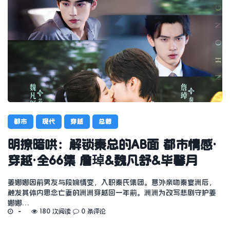
都市
现代
穿越
总裁
明撩暗哄：解锁秦总的AB面 都市情感·
穿越·全66集 詹琸&魏凡舒&毕馨月
姜娜娜因前男友与段婉情变，入职秦氏集团。意外亲吻秦宴洲后，
触发其体内思念亡妻的洲洲穿越回一年前。洲洲为改写悲剧守护姜
娜娜…
180 次阅读
0 条评论