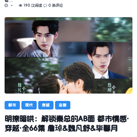
者…
190 次阅读
0 条评论
都市
现代
穿越
总裁
明撩暗哄：解锁秦总的AB面 都市情感·
穿越·全66集 詹琸&魏凡舒&毕馨月