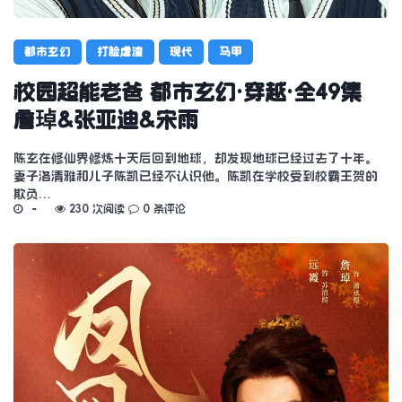
都市玄幻
打脸虐渣
现代
马甲
校园超能老爸 都市玄幻·穿越·全49集
詹琸&张亚迪&宋雨
陈玄在修仙界修炼十天后回到地球，却发现地球已经过去了十年。
妻子洛清雅和儿子陈凯已经不认识他。陈凯在学校受到校霸王贺的
欺负…
230 次阅读
0 条评论