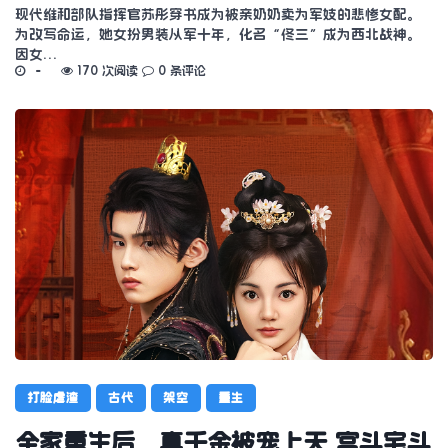
现代维和部队指挥官苏彤穿书成为被亲奶奶卖为军妓的悲惨女配。
为改写命运，她女扮男装从军十年，化名“佟三”成为西北战神。
因女…
170 次阅读
0 条评论
打脸虐渣
古代
架空
重生
全家重生后，真千金被宠上天 宫斗宅斗