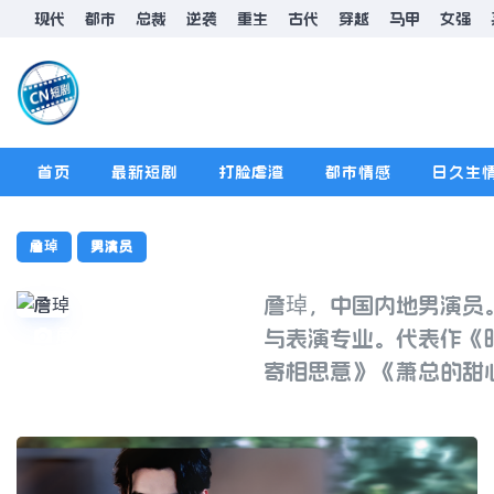
现代
都市
总裁
逆袭
重生
古代
穿越
马甲
女强
首页
最新短剧
打脸虐渣
都市情感
日久生
排行榜
版规
詹琸
男演员
詹琸，中国内地男演员。
詹琸
与表演专业。代表作《
寄相思意》《萧总的甜