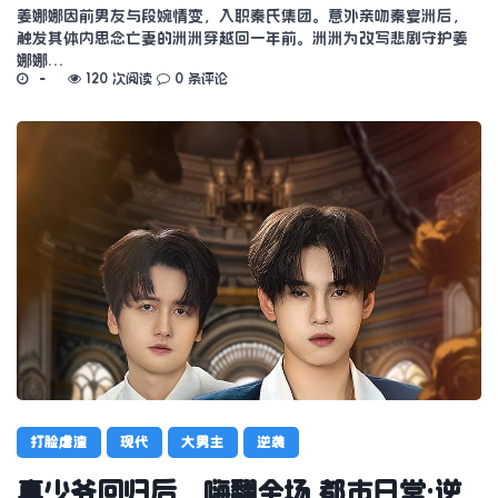
姜娜娜因前男友与段婉情变，入职秦氏集团。意外亲吻秦宴洲后，
触发其体内思念亡妻的洲洲穿越回一年前。洲洲为改写悲剧守护姜
娜娜…
120 次阅读
0 条评论
打脸虐渣
现代
大男主
逆袭
真少爷回归后，嗨翻全场 都市日常·逆