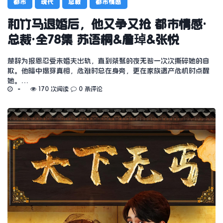
都市
现代
总裁
都市情感
和竹马退婚后，他又争又抢 都市情感·
总裁·全78集 苏语桐&詹琸&张悦
楚辞为报恩忍受未婚夫出轨，直到桀骜的夜无咎一次次撕碎她的自
欺。他暗中揭穿真相，危难时总在身旁，更在家族遗产危机时点醒
她。…
170 次阅读
0 条评论