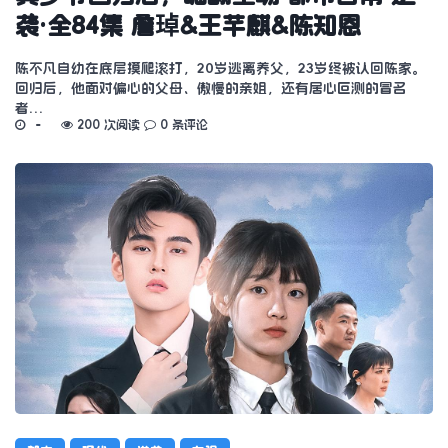
袭·全84集 詹琸&王芊麒&陈知恩
陈不凡自幼在底层摸爬滚打，20岁逃离养父，23岁终被认回陈家。
回归后，他面对偏心的父母、傲慢的亲姐，还有居心叵测的冒名
者…
200 次阅读
0 条评论