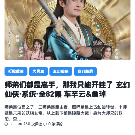
打脸虐渣
大男主
玄幻仙侠
奇幻脑洞
师弟们都是高手，那我只能开挂了 玄幻
仙侠·系统·全82集 车芊云&詹琸
师弟是位面之子，三师弟是重生者，四师弟是上古剑仙转世，小师
妹是未来的妖族女帝。从上到下都是隐藏大佬！身为大师兄的欧
阳，歪…
260 次阅读
0 条评论