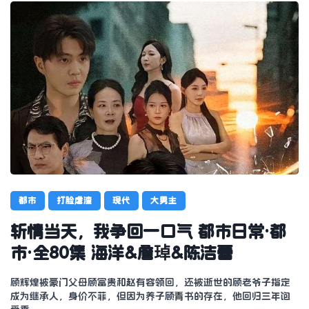
都市
打脸虐渣
现代
大男主
斩情当天，我争回一口气 都市日常·都
市·全80集 海洋&詹琸&陈洁蕾
顾辉煌被豪门父母顾富贵和赵有容领回，还被逝世的顾老爷子指定
成为继承人，身价不菲，但因为养子顾青书的存在，他回归三年饱