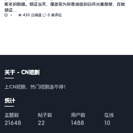
斯年的联姻。领证当天，霍彦辰为称患绝症的白月光秦楚楚，弃她
领证…
430 次阅读
0 条评论
关于 - CN短剧
上CN短剧，热门短剧追不停！
统计
主题数
帖子数
用户数
在线
21648
22
1488
10