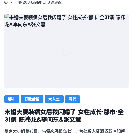
200 次阅读
0 条评论
都市
打脸虐渣
大女主
现代
未婚夫娶装病女后我闪婚了 女性成长·都市·全
31集 陈祎龙&李向东&张文慧
姜家大小姐姜知夏，与霍彦辰相恋七年，为他投入资源还取消和傅