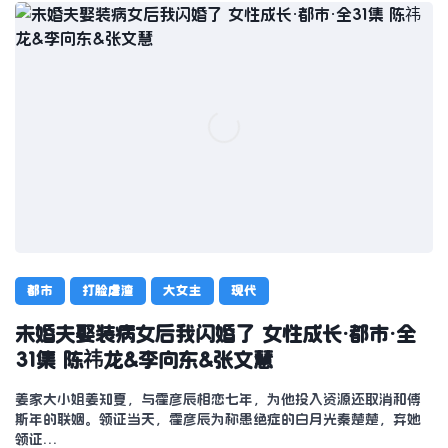
都市
打脸虐渣
大女主
现代
未婚夫娶装病女后我闪婚了 女性成长·都市·全
31集 陈祎龙&李向东&张文慧
姜家大小姐姜知夏，与霍彦辰相恋七年，为他投入资源还取消和傅
斯年的联姻。领证当天，霍彦辰为称患绝症的白月光秦楚楚，弃她
领证…