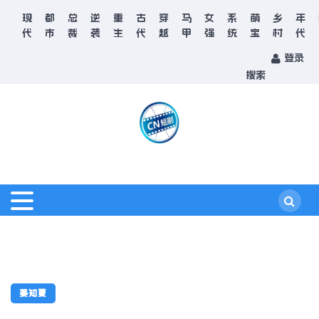
现
都
总
逆
重
古
穿
马
女
系
萌
乡
年
代
市
裁
袭
生
代
越
甲
强
统
宝
村
代
登录
搜索
姜知夏