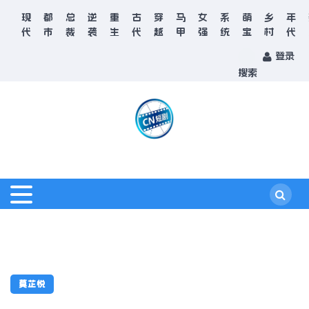
现
都
总
逆
重
古
穿
马
女
系
萌
乡
年
代
市
裁
袭
生
代
越
甲
强
统
宝
村
代
登录
搜索
莫芷悦