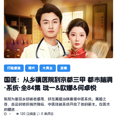
打脸虐渣
现代
大男主
逆袭
国医：从乡镇医院到京都三甲 都市脑洞
·系统·全84集 珑一&欧娜&何卓悦
陈阳为爱回乡却被老婆甩，好在离婚当晚喜提中医系统。离婚之
夜，命运的转折悄然降临，中医技能系统开启了他的新生。在医术
的精进…
120 次阅读
0 条评论