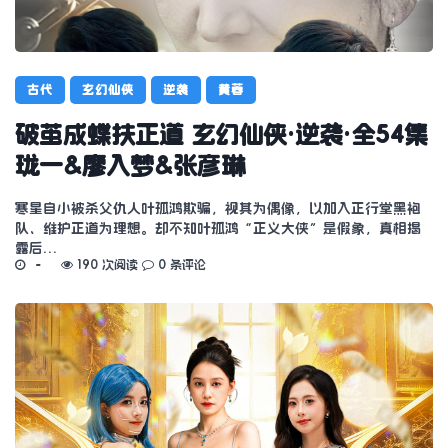
古代
玄幻仙侠
逆袭
黄蓉
破茧成蝶扶正道 玄幻仙侠·逆袭·全54集
珑一&廖入梦&张彦琳
寒星自小被杀父仇人叶孤鸿欺骗，视其为偶像，以加入正行堂黑袍
队、维护正道为理想。却不知叶孤鸿“正义大侠”是假象，真相揭
露后…
190 次阅读
0 条评论