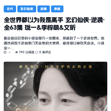
古代
玄幻仙侠
逆袭
穿越
全世界都以为我是高手 玄幻仙侠·逆袭·
全63集 珑一&李梓萌&文昕
喜欢做白日梦的小保安楚凡一觉醒来，穿越到了一个武侠世界。他
偶然间救下武林宗门天命宗的大宗师，被传授以神功天命诀。小保
安一…
190 次阅读
0 条评论