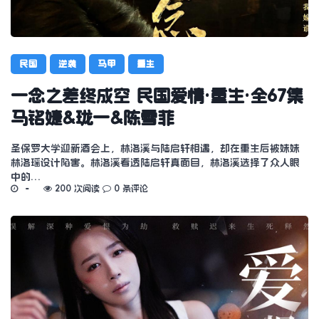
民国
逆袭
马甲
重生
一念之差终成空 民国爱情·重生·全67集
马铭婕&珑一&陈雪菲
圣保罗大学迎新酒会上，林洛溪与陆启轩相遇，却在重生后被妹妹
林洛瑶设计陷害。林洛溪看透陆启轩真面目，林洛溪选择了众人眼
中的…
200 次阅读
0 条评论