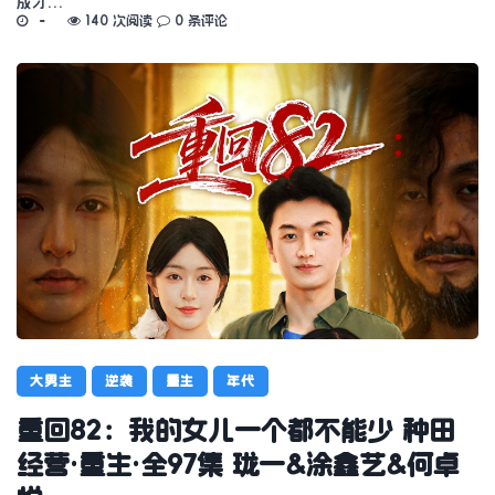
成才…
140 次阅读
0 条评论
大男主
逆袭
重生
年代
重回82：我的女儿一个都不能少 种田
经营·重生·全97集 珑一&涂鑫艺&何卓