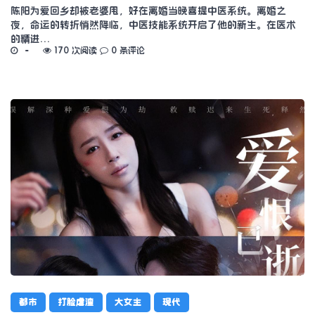
陈阳为爱回乡却被老婆甩，好在离婚当晚喜提中医系统。离婚之
夜，命运的转折悄然降临，中医技能系统开启了他的新生。在医术
的精进…
170 次阅读
0 条评论
都市
打脸虐渣
大女主
现代