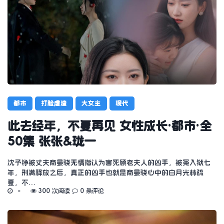
都市
打脸虐渣
大女主
现代
此去经年，不复再见 女性成长·都市·全
50集 张张&珑一
沈予铮被丈夫商晏骁无情指认为害死顾老夫人的凶手，被冤入狱七
年，刑满释放之后，真正的凶手也就是商晏骁心中的白月光林疏
夏，不…
300 次阅读
0 条评论