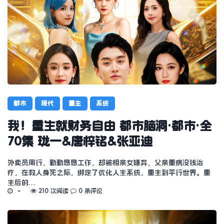
都市
现代
重生
系统
我！重生就财务自由 都市脑洞·都市·全
70集 珑一&唐梓铭&张亚迪
外卖员周行，勤勤恳恳工作，却被相亲女嫌弃，父亲重病没钱治
疗，在救人身死之际，绑定了优化人生系统，重生到平行世界。重
生后的…
210 次阅读
0 条评论