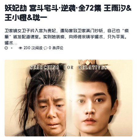
妖妃劫 宫斗宅斗·逆袭·全72集 王雨汐&
王小橙&珑一
卫家嫡女卫子衿入宫为贵妃，遭陷害致卫家满门抄斩，自己也“疯
癫”被发配道德堂。实则她装疯，向师傅宋璃学媚术，只为平冤。
媚术…
230 次阅读
0 条评论