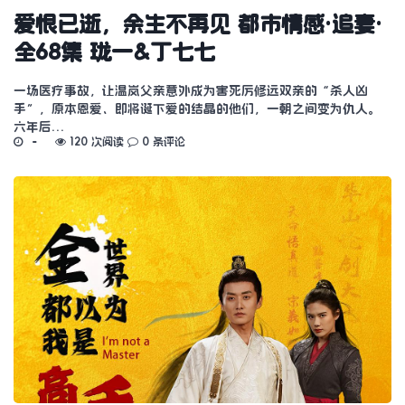
爱恨已逝，余生不再见 都市情感·追妻·
全68集 珑一&丁七七
一场医疗事故，让温岚父亲意外成为害死厉修远双亲的“杀人凶
手”，原本恩爱、即将诞下爱的结晶的他们，一朝之间变为仇人。
六年后…
120 次阅读
0 条评论