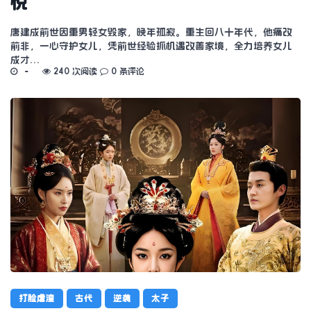
悦
唐建成前世因重男轻女毁家，晚年孤寂。重生回八十年代，他痛改
前非，一心守护女儿，凭前世经验抓机遇改善家境，全力培养女儿
成才…
240 次阅读
0 条评论
打脸虐渣
古代
逆袭
太子