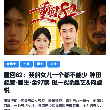
大男主
逆袭
重生
年代
重回82：我的女儿一个都不能少 种田
经营·重生·全97集 珑一&涂鑫艺&何卓
悦
唐建成前世因重男轻女毁家，晚年孤寂。重生回八十年代，他痛改
前非，一心守护女儿，凭前世经验抓机遇改善家境，全力培养女儿