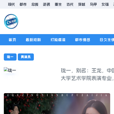
现代
都市
总裁
逆袭
重生
古代
穿越
马甲
女强
首页
最新短剧
打脸虐渣
都市情感
日久生
排行榜
版规
珑一
男演员
珑一，别名：王龙，中
珑一
大学艺术学院表演专业