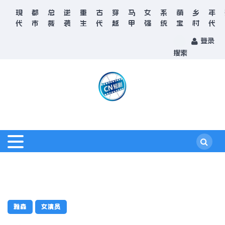
现
都
总
逆
重
古
穿
马
女
系
萌
乡
年
代
市
裁
袭
生
代
越
甲
强
统
宝
村
代
登录
搜索
雅森
女演员