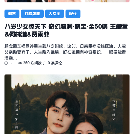
都市
打脸虐渣
大女主
现代
八岁少女惊天下 奇幻脑洞·萌宝·全50集 王檬萱
&何林潇&贾雨菲
顾念因车祸意外重生到八岁时候，这时，母亲重病没钱医治，人渣
父亲抛妻弃子，人生陷入绝境，好在她拥有神奇系统，一眼便能看
清物…
250 次阅读
0 条评论