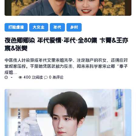
打脸虐渣
大女主
年代
乡村
夜色卿卿染 年代爱情·年代·全80集 卞菁&王亦
宸&张樊
中医传人叶染穿成年代文里未婚先孕、注定难产的农女，还得应对
堂叔家压榨。于是她凭医武能力反击，和未来科学家宋止卿“奉子
成婚…
400 次阅读
0 条评论