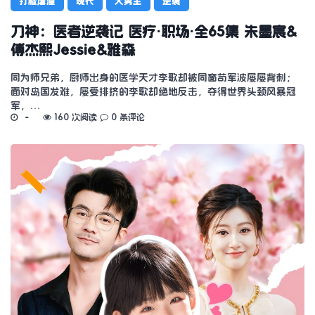
打脸虐渣
现代
大男主
逆袭
刀神：医者逆袭记 医疗·职场·全65集 朱墨宸&
傅杰熙Jessie&雅森
同为师兄弟，厨师出身的医学天才李歌却被同窗苟军波屡屡背刺；
面对岛国发难，屡受排挤的李歌却绝地反击，夺得世界头颈风暴冠
军，…
160 次阅读
0 条评论