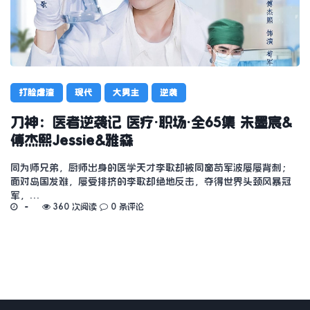
打脸虐渣
现代
大男主
逆袭
刀神：医者逆袭记 医疗·职场·全65集 朱墨宸&
傅杰熙Jessie&雅森
同为师兄弟，厨师出身的医学天才李歌却被同窗苟军波屡屡背刺；
面对岛国发难，屡受排挤的李歌却绝地反击，夺得世界头颈风暴冠
军，…
360 次阅读
0 条评论