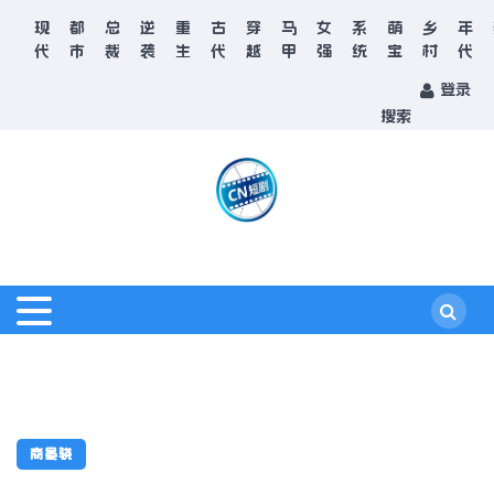
现
都
总
逆
重
古
穿
马
女
系
萌
乡
年
代
市
裁
袭
生
代
越
甲
强
统
宝
村
代
登录
搜索
商晏骁