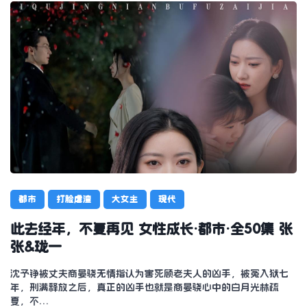
都市
打脸虐渣
大女主
现代
此去经年，不复再见 女性成长·都市·全50集 张
张&珑一
沈予铮被丈夫商晏骁无情指认为害死顾老夫人的凶手，被冤入狱七
年，刑满释放之后，真正的凶手也就是商晏骁心中的白月光林疏
夏，不…