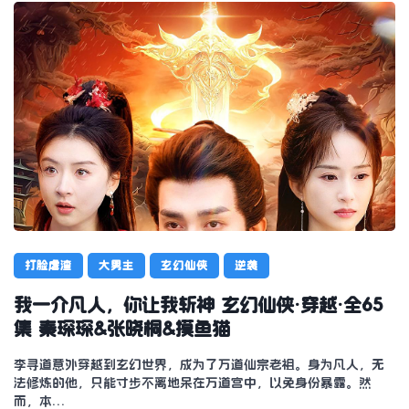
打脸虐渣
大男主
玄幻仙侠
逆袭
我一介凡人，你让我斩神 玄幻仙侠·穿越·全65
集 秦琛琛&张晓桐&摸鱼猫
李寻道意外穿越到玄幻世界，成为了万道仙宗老祖。身为凡人，无
法修炼的他，只能寸步不离地呆在万道宫中，以免身份暴露。然
而，本…