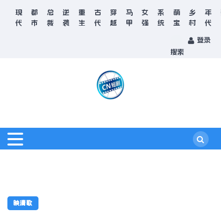
现
都
总
逆
重
古
穿
马
女
系
萌
乡
年
代
市
裁
袭
生
代
越
甲
强
统
宝
村
代
登录
搜索
映清歌