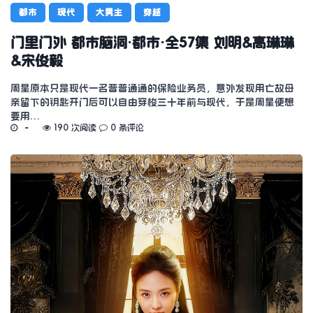
都市
现代
大男主
穿越
门里门外 都市脑洞·都市·全57集 刘明&高琳琳
&宋俊毅
周星原本只是现代一名普普通通的保险业务员，意外发现用亡故母
亲留下的钥匙开门后可以自由穿梭三十年前与现代，于是周星便想
要用…
190 次阅读
0 条评论