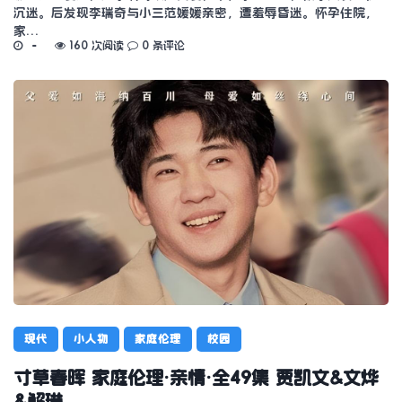
沉迷。后发现李瑞奇与小三范媛媛亲密，遭羞辱昏迷。怀孕住院，
家…
160 次阅读
0 条评论
现代
小人物
家庭伦理
校园
寸草春晖 家庭伦理·亲情·全49集 贾凯文&文烨
&解琳