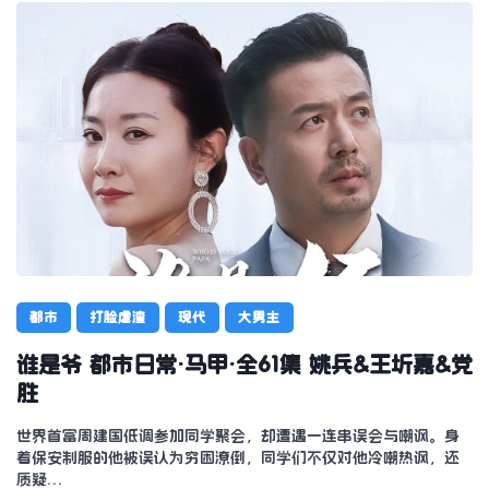
都市
打脸虐渣
现代
大男主
谁是爷 都市日常·马甲·全61集 姚兵&王圻嘉&党
胜
世界首富周建国低调参加同学聚会，却遭遇一连串误会与嘲讽。身
着保安制服的他被误认为穷困潦倒，同学们不仅对他冷嘲热讽，还
质疑…