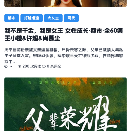
都市
打脸虐渣
大女主
现代
我不是千金，我是女王 女性成长·都市·全60集
王小橙&许超&肖慕尘
周宁目睹母亲被父亲逼至跳楼，尸骨未寒之际，父亲已携情人与私
生子登堂入室。她隐忍伪装，暗中联手天才律师沈叙，在商界与家
族中…
200 次阅读
0 条评论