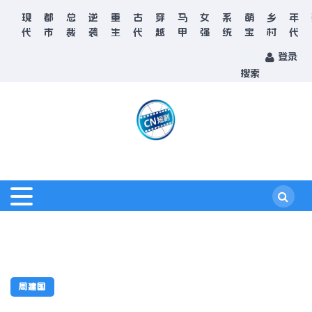
现
都
总
逆
重
古
穿
马
女
系
萌
乡
年
代
市
裁
袭
生
代
越
甲
强
统
宝
村
代
登录
搜索
周建国