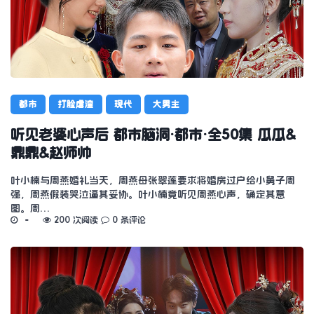
都市
打脸虐渣
现代
大男主
听见老婆心声后 都市脑洞·都市·全50集 瓜瓜&
鼎鼎&赵师帅
叶小楠与周燕婚礼当天，周燕母张翠莲要求将婚房过户给小舅子周
强，周燕假装哭泣逼其妥协。叶小楠竟听见周燕心声，确定其意
图。周…
200 次阅读
0 条评论