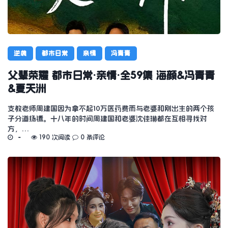
逆袭
都市日常
亲情
冯青青
父辈荣耀 都市日常·亲情·全59集 海颜&冯青青
&夏天洲
支教老师周建国因为拿不起10万医药费而与老婆和刚出生的两个孩
子分道扬镳。十八年的时间周建国和老婆沈佳琳都在互相寻找对
方，…
190 次阅读
0 条评论