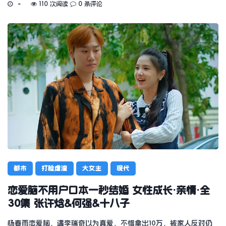
110 次阅读
0 条评论
都市
打脸虐渣
大女主
现代
恋爱脑不用户口本一秒结婚 女性成长·亲情·全
30集 张许焓&何强&十八子
杨春雨恋爱脑，遇李瑞奇以为真爱，不惜拿出10万，被家人反对仍