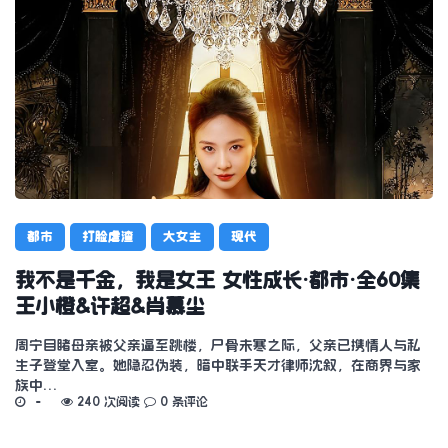
都市
打脸虐渣
大女主
现代
我不是千金，我是女王 女性成长·都市·全60集
王小橙&许超&肖慕尘
周宁目睹母亲被父亲逼至跳楼，尸骨未寒之际，父亲已携情人与私
生子登堂入室。她隐忍伪装，暗中联手天才律师沈叙，在商界与家
族中…
240 次阅读
0 条评论