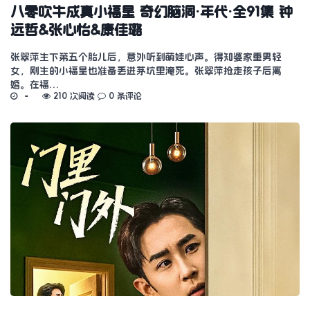
八零吹牛成真小福星 奇幻脑洞·年代·全91集 钟
远哲&张心怡&康佳璐
张翠萍生下第五个胎儿后，意外听到萌娃心声。得知婆家重男轻
女，刚生的小福星也准备丢进茅坑里淹死。张翠萍抢走孩子后离
婚。在福…
210 次阅读
0 条评论