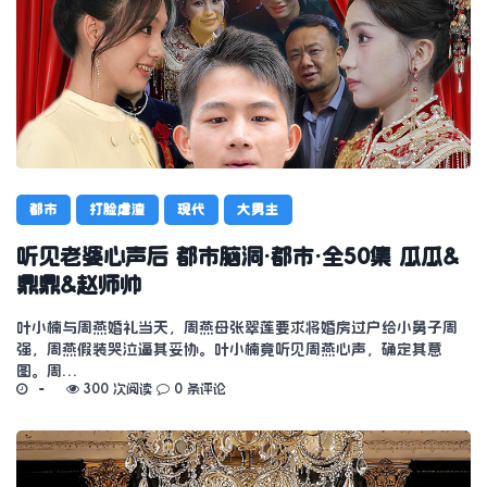
都市
打脸虐渣
现代
大男主
听见老婆心声后 都市脑洞·都市·全50集 瓜瓜&
鼎鼎&赵师帅
叶小楠与周燕婚礼当天，周燕母张翠莲要求将婚房过户给小舅子周
强，周燕假装哭泣逼其妥协。叶小楠竟听见周燕心声，确定其意
图。周…
300 次阅读
0 条评论