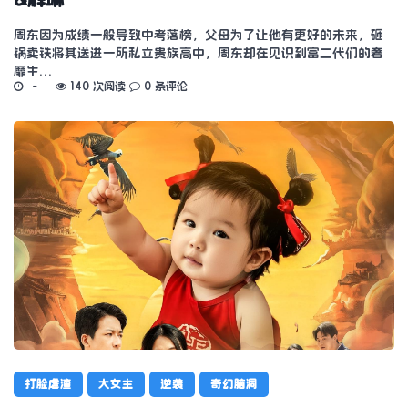
周东因为成绩一般导致中考落榜，父母为了让他有更好的未来，砸
锅卖铁将其送进一所私立贵族高中，周东却在见识到富二代们的奢
靡生…
140 次阅读
0 条评论
打脸虐渣
大女主
逆袭
奇幻脑洞