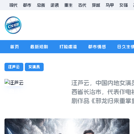
现代
都市
总裁
逆袭
重生
古代
穿越
马甲
女强
首页
最新短剧
打脸虐渣
都市情感
日久生
排行榜
版规
汪芦云
女演员
汪芦云，中国内地女演
汪芦云
西省长治市，代表作电
剧作品《邪龙归来重掌