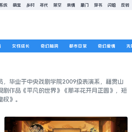
系统
萌宝
乡村
年代
架空
亲情
豪门
穿书
闪婚
反转
情
女性成长
奇幻脑洞
都市日常
奇幻爱情
先
员，毕业于中央戏剧学院2009级表演系，籍贯山
视剧作品《平凡的世界》《那年花开月正圆》，短
皇权》。