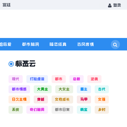
宫廷
登录
婚后爱
都市脑洞
暗恋成真
古风言情
标签云
现代
打脸虐渣
都市
总裁
逆袭
都市情感
大男主
大女主
重生
古代
日久生情
穿越
女性成长
马甲
女强
系统
奇幻脑洞
都市日常
萌宝
乡村