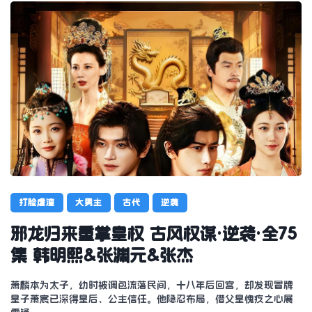
打脸虐渣
大男主
古代
逆袭
邪龙归来重掌皇权 古风权谋·逆袭·全75
集 韩明熙&张渊元&张杰
萧麟本为太子，幼时被调包流落民间，十八年后回宫，却发现冒牌
皇子萧宸已深得皇后、公主信任。他隐忍布局，借父皇愧疚之心展