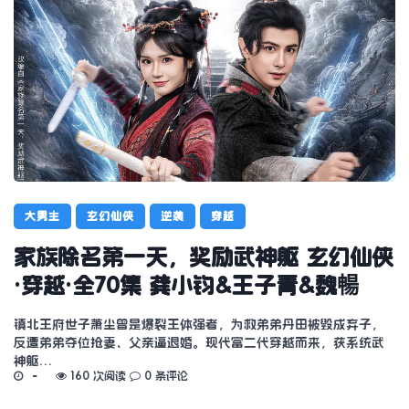
大男主
玄幻仙侠
逆袭
穿越
家族除名第一天，奖励武神躯 玄幻仙侠
·穿越·全70集 龚小钧&王子青&魏暢
镇北王府世子萧尘曾是爆裂王体强者，为救弟弟丹田被毁成弃子，
反遭弟弟夺位抢妻、父亲逼退婚。现代富二代穿越而来，获系统武
神躯…
160 次阅读
0 条评论