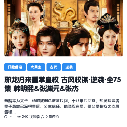
打脸虐渣
大男主
古代
逆袭
邪龙归来重掌皇权 古风权谋·逆袭·全75
集 韩明熙&张渊元&张杰
萧麟本为太子，幼时被调包流落民间，十八年后回宫，却发现冒牌
皇子萧宸已深得皇后、公主信任。他隐忍布局，借父皇愧疚之心展
露锋…
240 次阅读
0 条评论