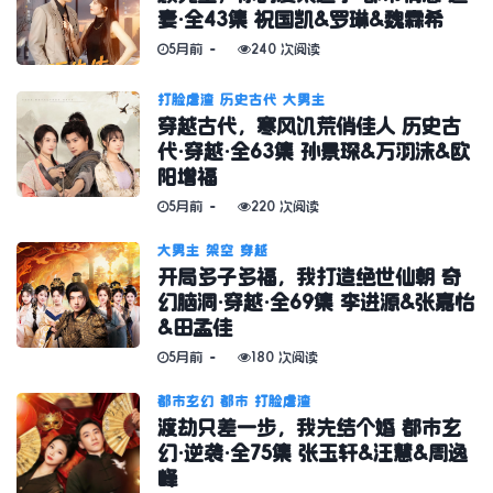
妻·全43集 祝国凯&罗琳&魏霖希
5月前
240 次阅读
打脸虐渣
历史古代
大男主
穿越古代，寒风饥荒俏佳人 历史古
代·穿越·全63集 孙景琛&万羽沫&欧
阳增福
5月前
220 次阅读
大男主
架空
穿越
开局多子多福，我打造绝世仙朝 奇
幻脑洞·穿越·全69集 李进源&张嘉怡
&田孟佳
5月前
180 次阅读
都市玄幻
都市
打脸虐渣
渡劫只差一步，我先结个婚 都市玄
幻·逆袭·全75集 张玉轩&汪慧&周逸
峰