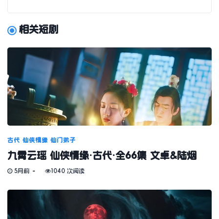
相关短剧
古代
仙侠情缘
仙门弟子
九霄云瑶 仙侠情缘·古代·全66集 文卓&陆烟
5月前
1040 次阅读