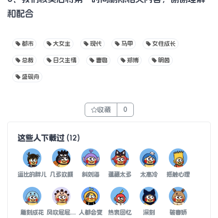
和配合
都市
大女主
现代
马甲
女性成长
总裁
日久生情
曹璐
郑博
明茵
盛砚舟
收藏
0
这些人下载过
(
12
)
逗比的胖儿
几多欢颜
斜刘海
蕴藏太多
太高冷
抵触心理
雕刻成花
风吹屁屁好凉爽
人都会变
热衷回忆
深刻
破春娇