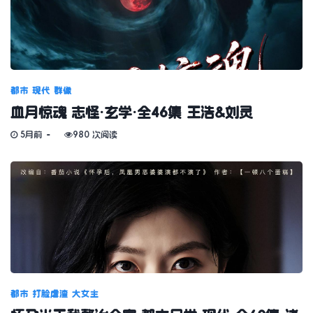
都市
现代
群像
血月惊魂 志怪·玄学·全46集 王浩&刘灵
5月前
980 次阅读
都市
打脸虐渣
大女主