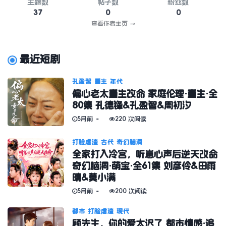
主题数
帖子数
粉丝数
37
0
0
查看作者主页
→
最近短剧
孔盈智
重生
年代
偏心老太重生改命 家庭伦理·重生·全
80集 孔德锋&孔盈智&周初汐
5月前
220 次阅读
打脸虐渣
古代
奇幻脑洞
全家打入冷宫，听崽心声后逆天改命
奇幻脑洞·萌宝·全61集 刘彦伶&田雨
晴&莫小满
5月前
200 次阅读
都市
打脸虐渣
现代
顾先生，你的爱太迟了 都市情感·追