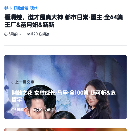
都市
打脸虐渣
现代
看清楚，谁才是真大神 都市日常·重生·全64集
王厂&苗月妍&新新
5月前
1120 次阅读
上一篇文章
荆棘之花 女性成长·马甲·全100集 杨可忻&范
哲宇
6月前
210 次阅读