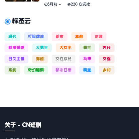
5月前
220 次阅读
标签云
现代
打脸虐渣
都市
总裁
逆袭
都市情感
大男主
大女主
重生
古代
日久生情
穿越
女性成长
马甲
女强
系统
奇幻脑洞
都市日常
萌宝
乡村
关于 - CN短剧