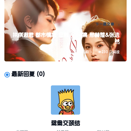
下一篇文章
执棋邀君 都市情感·总裁·全64集 邢赫楚&张浩
然
6月前
230 次阅读
最新回复
(
0
)
鸳鸯交颈结