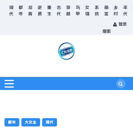
现
都
总
逆
重
古
穿
马
女
系
萌
乡
年
代
市
裁
袭
生
代
越
甲
强
统
宝
村
代
登录
搜索
都市
大女主
现代