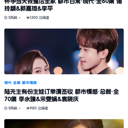
怀孕当天我整治全家 都市日常·现代·全60集 诸
玲颖&郭嘉琦&李平
5月前
1200 次阅读
现代
总裁
都市情感
陆先生有份生娃订单请签收 都市情感·总裁·全
70集 李永臻&宋雯娟&袁晓庆
5月前
980 次阅读