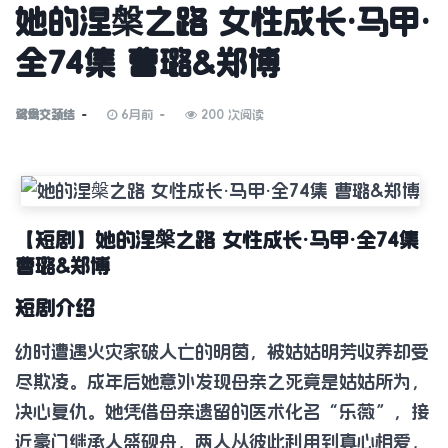
她的涅槃之路 女性成长·马甲·
全74集 曹璐&郑博
鸳鸯交颈结
6月前
200 次阅读
【短剧】她的涅槃之路 女性成长·马甲·全74集
曹璐&郑博
短剧介绍
幼时遭遇火灾家破人亡的明茵，被姑姑明芳收养却受
尽欺凌。成年后她意外发现母亲之死竟是姑姑所为，
决心复仇。她凭借母亲遗留的医术化名“乐薇”，接
近豪门继承人盛砚舟，两人从彼此利用到真心相爱，