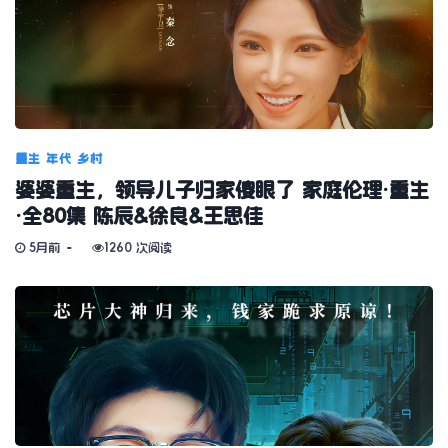
重生
年代
乡村
婆婆重生，领导儿子归家傻眼了 家庭伦理·重生
·全80集 陈辰&徐良&王思佳
5月前
1260 次阅读