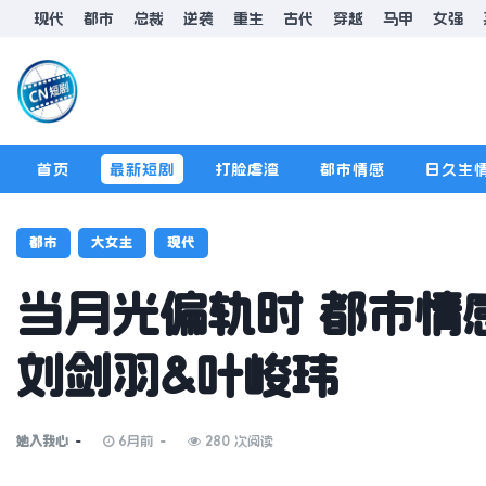
现代
都市
总裁
逆袭
重生
古代
穿越
马甲
女强
首页
最新短剧
打脸虐渣
都市情感
日久生
排行榜
版规
都市
大女主
现代
当月光偏轨时 都市情感
刘剑羽&叶峻玮
她入我心
6月前
280 次阅读