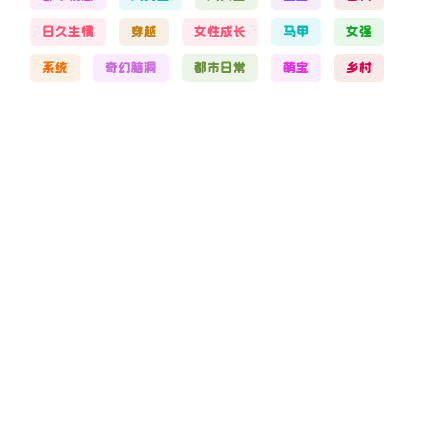
日久生情
穿越
女性成长
马甲
女强
系统
奇幻脑洞
都市日常
萌宝
乡村