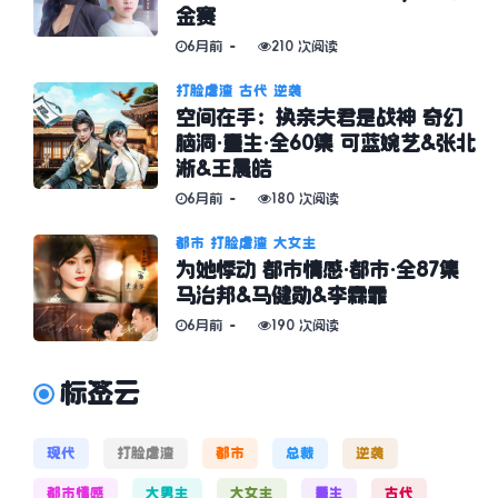
金赛
6月前
210 次阅读
打脸虐渣
古代
逆袭
空间在手：换亲夫君是战神 奇幻
脑洞·重生·全60集 可蓝婉艺&张北
淅&王晨皓
6月前
180 次阅读
都市
打脸虐渣
大女主
为她悸动 都市情感·都市·全87集
马治邦&马健勋&李霖霏
6月前
190 次阅读
标签云
现代
打脸虐渣
都市
总裁
逆袭
都市情感
大男主
大女主
重生
古代