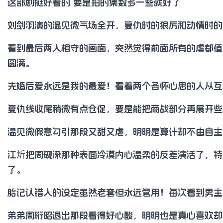
这部剧挺好看的 要是拍的集数多一些就好了
刘剑羽演的温见微气场全开，复仇时的狠厉和动情时的
看到最后两人相守的画面，突然觉得前面所有的虐都值
圆满。
先婚后爱永远是我的最爱！看着两个各怀心思的人从互
复仇线收尾稍微有点仓促，要是能把商战部分再展开些
温见微假意勾引那段又甜又虐，明明是算计却不由自主
江炘把周砚深那种表面冷漠内心温柔的反差演活了，特
了。
胎记认错人的设定虽然老套但永远管用！每次看到男主
弟弟周珩昭退出那段看得好心酸，明明也是真心喜欢却