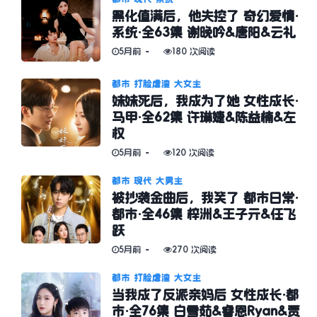
黑化值满后，他失控了 奇幻爱情·
系统·全63集 谢晚吟&唐阳&云礼
5月前
180 次阅读
都市
打脸虐渣
大女主
妹妹死后，我成为了她 女性成长·
马甲·全62集 许琳婕&陈益楠&左
权
5月前
120 次阅读
都市
现代
大男主
被抄袭金曲后，我笑了 都市日常·
都市·全46集 梓洲&王子亓&任飞
跃
5月前
270 次阅读
都市
打脸虐渣
大女主
当我成了反派亲妈后 女性成长·都
市·全76集 白雪茹&睿恩Ryan&贾