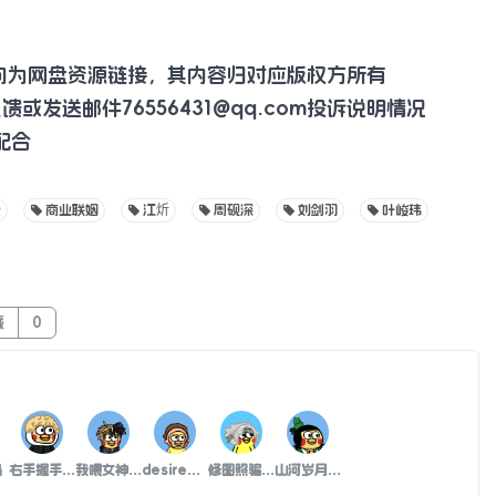
向为网盘资源链接，其内容归对应版权方所有
反馈或发送邮件
76556431@qq.com
投诉说明情况
配合
爱
商业联姻
江炘
周砚深
刘剑羽
叶峻玮
藏
0
吗
右手握手机时间长而冰凉
我喂女神袋盐
desire欲望
修图照骗大赛常驻嘉宾
山河岁月空惆怅