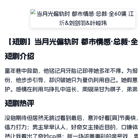
【短剧】当月光偏轨时 都市情感·总裁·全
短剧介绍
童年巷中救助，他铭记月牙胎记却寻她多年不得。为报
份，他步步引导，却识破她只为复仇利用自己。她假意
护。感情在利用与挣扎中滋长，周砚深甘为棋子，弟弟
短剧热评
没抱期待但居然无跳过看到最后，意外好看[爽]节奏快
借力打力；男主早早认人，好奇女主接近目的，口嫌体
然让我看出了奇妙cp感；就一场浓墨重彩的亲密戏，