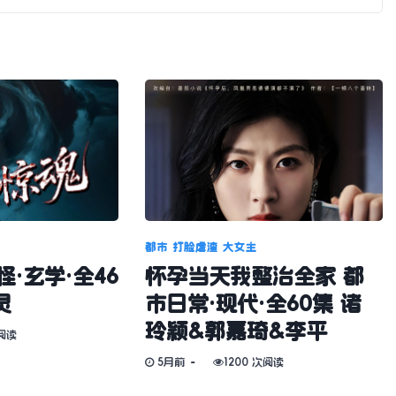
都市
打脸虐渣
大女主
·玄学·全46
怀孕当天我整治全家 都
灵
市日常·现代·全60集 诸
玲颖&郭嘉琦&李平
次阅读
5月前
1200 次阅读