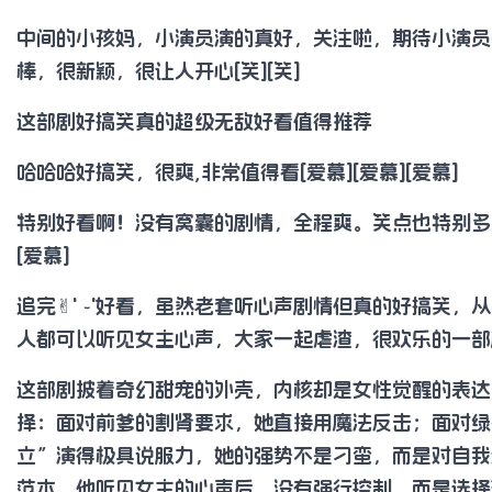
中间的小孩妈，小演员演的真好，关注啦，期待小演员
棒，很新颖，很让人开心[笑][笑]
这部剧好搞笑真的超级无敌好看值得推荐
哈哈哈好搞笑，很爽,非常值得看[爱慕][爱慕][爱慕]
特别好看啊！没有窝囊的剧情，全程爽。笑点也特别多，
[爱慕]
追完✌︎' ֊'好看，虽然老套听心声剧情但真的好搞笑，
人都可以听见女主心声，大家一起虐渣，很欢乐的一部剧
这部剧披着奇幻甜宠的外壳，内核却是女性觉醒的表达
择：面对前爹的割肾要求，她直接用魔法反击；面对绿
立”演得极具说服力，她的强势不是刁蛮，而是对自我
范本，他听见女主的心声后，没有强行控制，而是选择