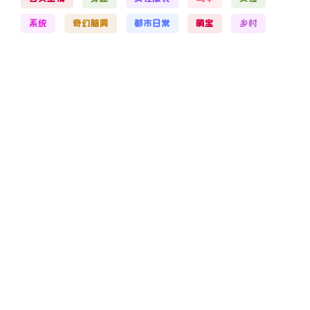
系统
奇幻脑洞
都市日常
萌宝
乡村