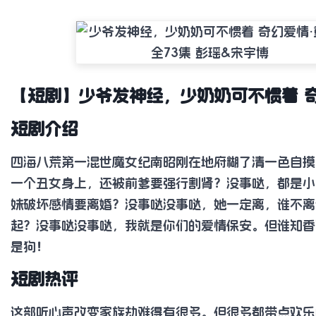
【短剧】少爷发神经，少奶奶可不惯着 奇幻
短剧介绍
四海八荒第一混世魔女纪南昭刚在地府糊了清一色自摸
一个丑女身上，还被前爹要强行割肾？没事哒，都是小
妹破坏感情要离婚？没事哒没事哒，她一定离，谁不离
起？没事哒没事哒，我就是你们的爱情保安。但谁知香
是狗！
短剧热评
这部听心声改变家族劫难得有很多。但很多都带点欢乐