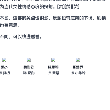
代女性情感态度的投射。[赞][赞][赞]
不多，这部的笑点也很多，反派也有应得的下场。剧情
也有意思。
不同，可以快进看看。
颜杰
魏彩云
陈思琦
张楚乔
饰 陆远
饰 纪彤
饰 荣慧
饰 小华玲