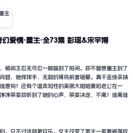
爱情·重生·全73集 彭瑶&宋宇博
，被阎王忍无可忍一脚踹到了阳间。却不曾想重生到了
问题，她挥挥手，无数的肾将前爹砸晕。真千金绿茶妹
谁是狗！还有个温柔知性的美丽大姐姐要和老公在一
饽饽荣妄却听到了她的心声，荣妄决定，不离！谁离谁
的。只不过这部更欢乐。女主改变了男主一家要被谋权