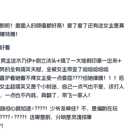
剧啦！里面人的颜值都好高！爱了爱了还有这女主是真
爆特爆！
好看
， 男主这木乃伊➕倒立洗头➕搞了一大堆假印章一出来➕
势的全有搞笑天赋，全被女主带歪了哈哈哈哈哈
直护着她看不得女主受一点委屈????给她撑腰！！！后
女主超搞笑又是个小财迷，自己一点气也不受，该打人
，一点也不内耗，爽翻了，带飞一家人！
但心跳加速⚡️????！少爷发神经？不，是编剧在玩
???‍♂️????！这哪是剧，分明是灵魂按摩
?！