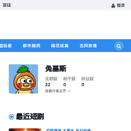
宫廷
登录
婚后爱
都市脑洞
暗恋成真
古风言情
兔基斯
主题数
帖子数
粉丝数
22
0
0
查看作者主页
→
最近短剧
打脸虐渣
大男主
玄幻仙侠