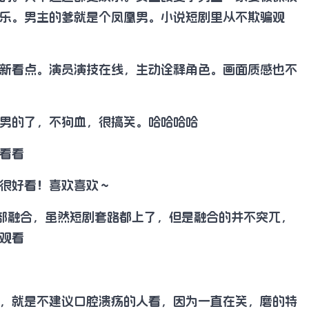
乐。男主的爹就是个凤凰男。小说短剧里从不欺骗观
新看点。演员演技在线，生动诠释角色。画面质感也不
男的了，不狗血，很搞笑。哈哈哈哈
看看
很好看！喜欢喜欢～
全部融合，虽然短剧套路都上了，但是融合的并不突兀，
观看
，就是不建议口腔溃疡的人看，因为一直在笑，磨的特