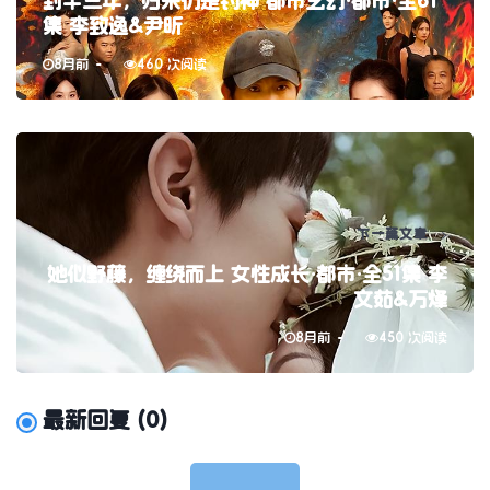
封竿三年，归来仍是钓神 都市玄幻·都市·全61
集 李致逸&尹昕
8月前
460 次阅读
下一篇文章
她似野藤，缠绕而上 女性成长·都市·全51集 李
文茹&万烽
8月前
450 次阅读
最新回复
(
0
)