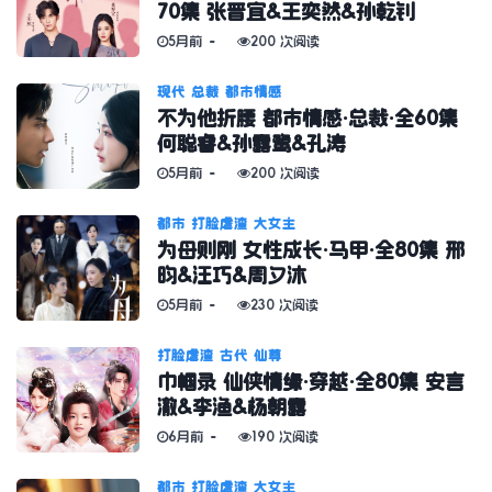
70集 张晋宜&王奕然&孙乾钊
5月前
200 次阅读
现代
总裁
都市情感
不为他折腰 都市情感·总裁·全60集
何聪睿&孙露鹭&孔涛
5月前
200 次阅读
都市
打脸虐渣
大女主
为母则刚 女性成长·马甲·全80集 邢
昀&汪巧&周夕沐
5月前
230 次阅读
打脸虐渣
古代
仙尊
巾帼录 仙侠情缘·穿越·全80集 安言
澈&李渔&杨朝露
6月前
190 次阅读
都市
打脸虐渣
大女主