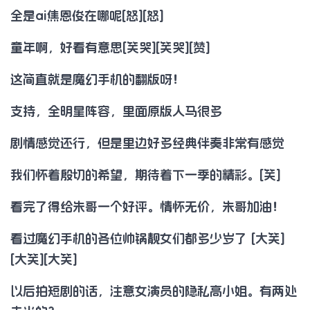
全是ai焦恩俊在哪呢[怒][怒]
童年啊，好看有意思[笑哭][笑哭][赞]
这简直就是魔幻手机的翻版呀！
支持，全明星阵容，里面原版人马很多
剧情感觉还行，但是里边好多经典伴奏非常有感觉
我们怀着殷切的希望，期待着下一季的精彩。[笑]
看完了得给朱哥一个好评。情怀无价，朱哥加油！
看过魔幻手机的各位帅锅靓女们都多少岁了 [大笑]
[大笑][大笑]
以后拍短剧的话，注意女演员的隐私高小姐。有两处