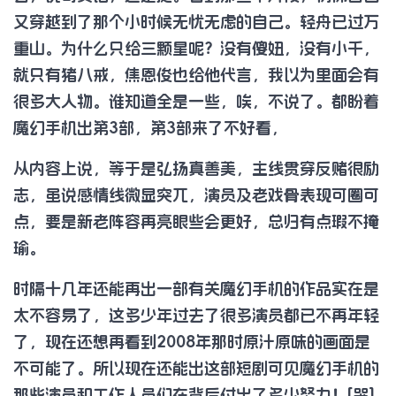
又穿越到了那个小时候无忧无虑的自己。轻舟已过万
重山。为什么只给三颗星呢？没有傻妞，没有小千，
就只有猪八戒，焦恩俊也给他代言，我以为里面会有
很多大人物。谁知道全是一些，唉，不说了。都盼着
魔幻手机出第3部，第3部来了不好看，
从内容上说，等于是弘扬真善美，主线贯穿反赌很励
志，虽说感情线微显突兀，演员及老戏骨表现可圈可
点，要是新老阵容再亮眼些会更好，总归有点瑕不掩
瑜。
时隔十几年还能再出一部有关魔幻手机的作品实在是
太不容易了，这多少年过去了很多演员都已不再年轻
了，现在还想再看到2008年那时原汁原味的画面是
不可能了。所以现在还能出这部短剧可见魔幻手机的
那些演员和工作人员们在背后付出了多少努力！[哭]