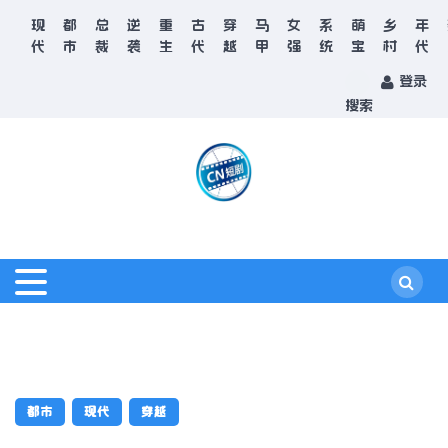
现
都
总
逆
重
古
穿
马
女
系
萌
乡
年
代
市
裁
袭
生
代
越
甲
强
统
宝
村
代
登录
搜索
都市
现代
穿越