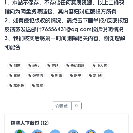
1、本站不保存、不存储任何实质资源，以上二维码
指向为网盘资源链接，其内容归对应版权方所有
2、如有侵犯版权的情况，请点击下面举报/反馈按钮
反馈或发送邮件
76556431@qq.com
投诉说明情况
3、我们核实后将第一时间删除相关内容，谢谢理解
和配合
都市
现代
穿越
奇幻脑洞
小人物
喜剧
张梦洁
刘惠
谢宁
高小姐
高老板
猪哥
收藏
0
这些人下载过
(
12
)