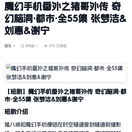
魔幻手机番外之猪哥外传 奇
幻脑洞·都市·全55集 张梦洁&
刘惠&谢宁
故北
8月前
410 次阅读
【短剧】魔幻手机番外之猪哥外传 奇幻脑洞·都
市·全55集 张梦洁&刘惠&谢宁
短剧介绍
猪八戒和魔幻手机傻妞在时空隧道受到隧道裂缝影