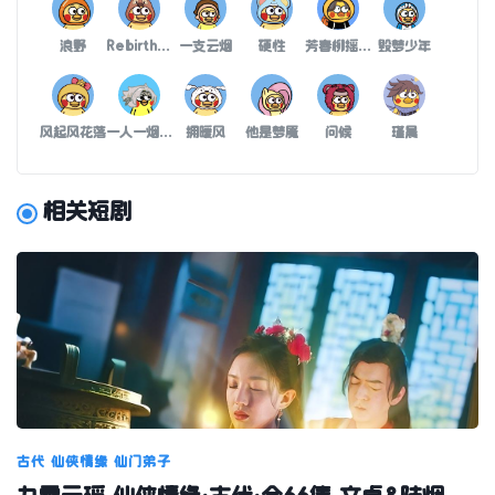
浪野
Rebirth重生
一支云烟
硬性
芳春柳摇染花香
毁梦少年
风起风花落
一人一烟寂寞一夜
拥暖风
他是梦魇
问候
瑾晨
相关短剧
古代
仙侠情缘
仙门弟子