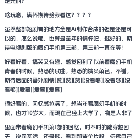
走光的？
啥玩意，满怀期待给我看这？？？？
虽然整部短剧有的地方全是Ai制作合成的但是还是可
以的，怎么说呢，也算是童年的情怀吧，挺好的，期
待电视剧版的魔幻手机第三部，第三部一直在等!
好看好看，搞笑又有趣，感觉回到了以前看魔幻手机
青春的时候，熟悉的歌曲，熟悉的演员角色，不错，
期待后面的番外剧情[赞][赞][赞][没看够][没看够][没
看够][爱慕][爱慕][爱慕]
很好看的，回忆感拉满了，想当年看魔幻手机的时
候，也才10岁大，而现在已经上大学了，物是人非了
里面带着魔幻手机第1部的回忆。时不时的能穿越回
去，说句实话，还是挺。看到那些个片段，仿佛自己