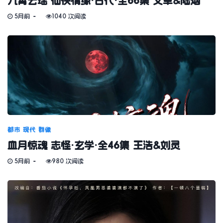
九霄云瑶 仙侠情缘·古代·全66集 文卓&陆烟
5月前
1040 次阅读
都市
现代
群像
血月惊魂 志怪·玄学·全46集 王浩&刘灵
5月前
980 次阅读