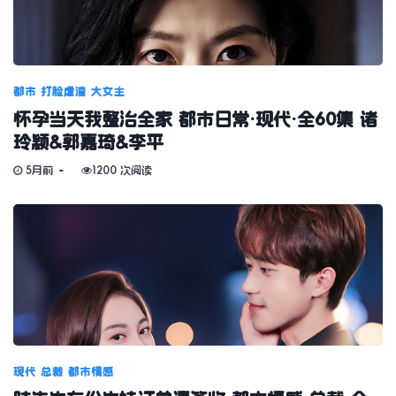
都市
打脸虐渣
大女主
怀孕当天我整治全家 都市日常·现代·全60集 诸
玲颖&郭嘉琦&李平
5月前
1200 次阅读
现代
总裁
都市情感