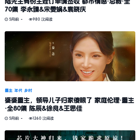
陆先生有份生娃订单请签收 都市情感·总裁·全
70集 李永臻&宋雯娟&袁晓庆
5月前
980 次阅读
重生
年代
乡村
婆婆重生，领导儿子归家傻眼了 家庭伦理·重生
·全80集 陈辰&徐良&王思佳
5月前
1260 次阅读