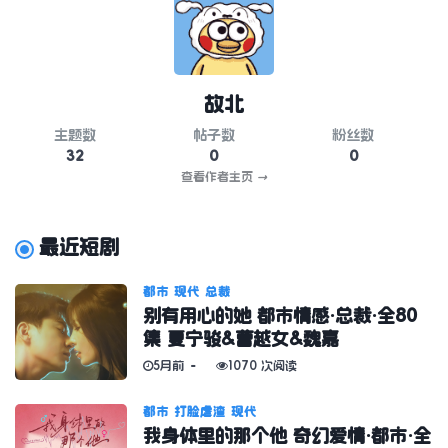
故北
主题数
帖子数
粉丝数
32
0
0
查看作者主页
→
最近短剧
都市
现代
总裁
别有用心的她 都市情感·总裁·全80
集 夏宁骏&曹越女&魏嘉
5月前
1070 次阅读
都市
打脸虐渣
现代
我身体里的那个他 奇幻爱情·都市·全