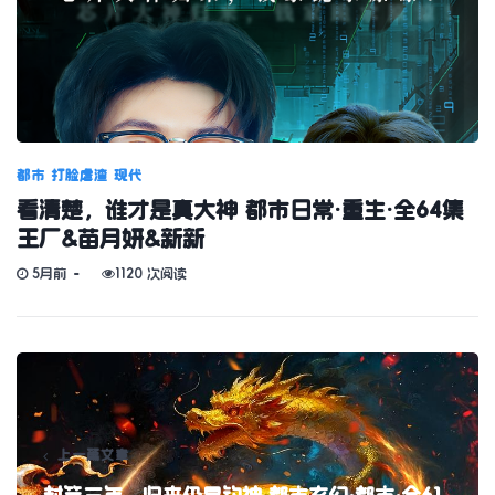
都市
打脸虐渣
现代
看清楚，谁才是真大神 都市日常·重生·全64集
王厂&苗月妍&新新
5月前
1120 次阅读
上一篇文章