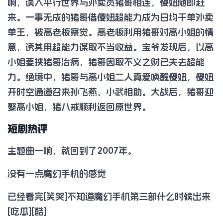
响，误入平行世界与外卖员猪哥相连，傻妞随即赶
来。一事无成的猪哥借傻妞超能力成为日均千单外卖
单王，被高老板察觉。高老板利用猪哥对高小姐的情
意，诱其用超能力谋取不当收益。宝爷发现后，以高
小姐要挟猪哥治病，猪哥因取不义之财已失去超能
力。绝境中，猪哥与高小姐二人真爱唤醒傻妞，傻妞
开时空通道召来孙飞燕、小武相助。大战后，猪哥迎
娶高小姐，猪八戒顺利返回原世界。
短剧热评
主题曲一响，就回到了2007年。
没有一点魔幻手机的感觉
已经看完[笑哭]不知道魔幻手机第三部什么时候出来
[吃瓜][酷]