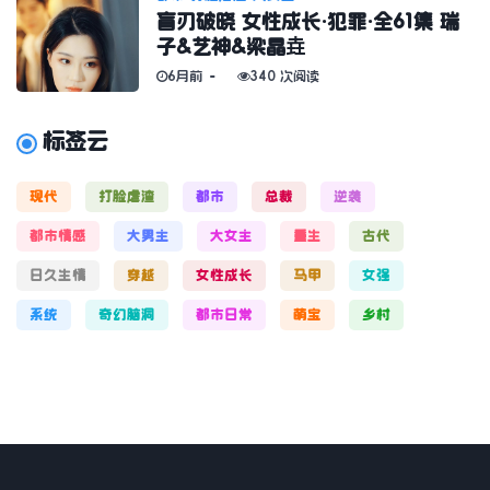
盲刃破晓 女性成长·犯罪·全61集 瑞
子&艺神&梁晶垚
6月前
340 次阅读
标签云
现代
打脸虐渣
都市
总裁
逆袭
都市情感
大男主
大女主
重生
古代
日久生情
穿越
女性成长
马甲
女强
系统
奇幻脑洞
都市日常
萌宝
乡村