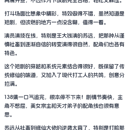
再展开些，不过作为下饭剧完全合格，轻松又解压。
打斗场面比想象中精彩，特效做得不错，虽然知道是
短剧，但该燃的地方一点没含糊，值得一看。
演员演技在线，特别是王大钱演的苏远，把那种从谨
慎社畜到逐渐自信的转变演得很自然，配角们也各有
特色。
这个短剧的穿越和系统元素结合得很好，既保留了传
统修仙的味道，又加入了现代打工人的共鸣，创意分
拉满。
138集一口气追完，根本停不下来！剧情节奏快，主
角不憋屈，美女宗主和天才弟子的配角线也很有意
思。
苏远从社畜到修仙大佬的逆袭太爽了，特别是打脸那