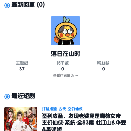
最新回复
(
0
)
落日在山时
主题数
帖子数
粉丝数
37
0
0
查看作者主页
→
最近短剧
打脸虐渣
古代
玄幻仙侠
签到成圣，发现老婆竟是魔教女帝
玄幻仙侠·系统·全83集 杜江山&华雯
&吴妮妮