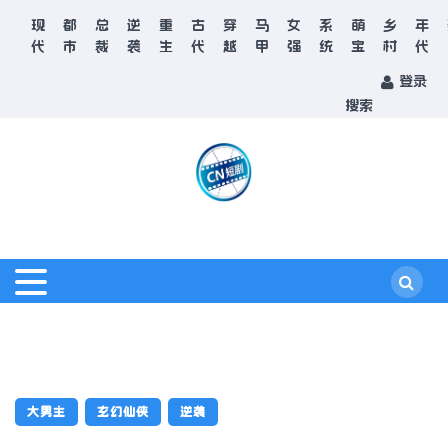
现
都
总
逆
重
古
穿
马
女
系
萌
乡
年
代
市
裁
袭
生
代
越
甲
强
统
宝
村
代
登录
搜索
大男主
玄幻仙侠
逆袭