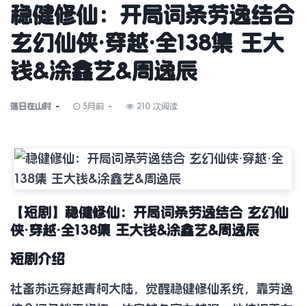
稳健修仙：开局词条劳逸结合
玄幻仙侠·穿越·全138集 王大
钱&涂鑫艺&周逸辰
落日在山时
5月前
210 次阅读
【短剧】稳健修仙：开局词条劳逸结合 玄幻仙
侠·穿越·全138集 王大钱&涂鑫艺&周逸辰
短剧介绍
社畜苏远穿越青柯大陆，觉醒稳健修仙系统，靠劳逸