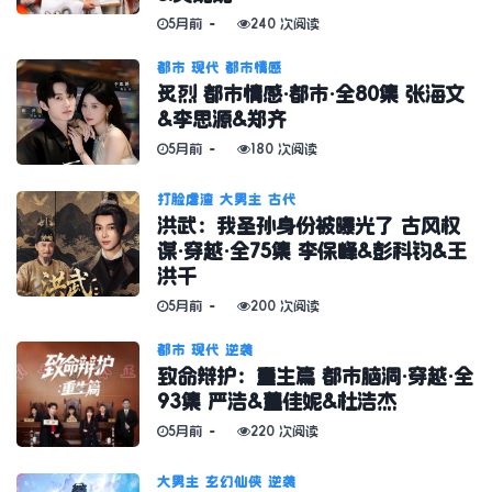
5月前
240 次阅读
都市
现代
都市情感
炙烈 都市情感·都市·全80集 张海文
&李思源&郑齐
5月前
180 次阅读
打脸虐渣
大男主
古代
洪武：我圣孙身份被曝光了 古风权
谋·穿越·全75集 李保峰&彭科钧&王
洪千
5月前
200 次阅读
都市
现代
逆袭
致命辩护：重生篇 都市脑洞·穿越·全
93集 严浩&董佳妮&杜浩杰
5月前
220 次阅读
大男主
玄幻仙侠
逆袭