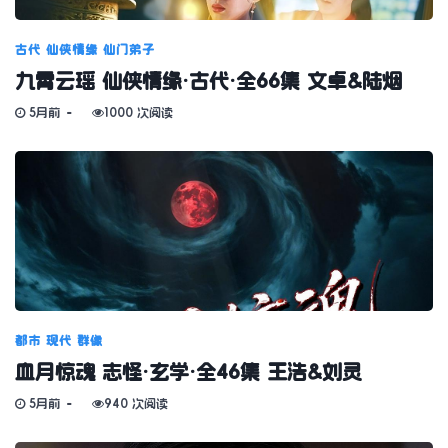
古代
仙侠情缘
仙门弟子
九霄云瑶 仙侠情缘·古代·全66集 文卓&陆烟
5月前
1000 次阅读
都市
现代
群像
血月惊魂 志怪·玄学·全46集 王浩&刘灵
5月前
940 次阅读