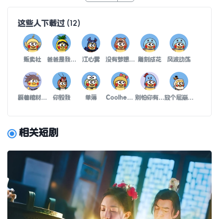
这些人下载过
(
12
)
贩卖社
爸爸是我最爱的男人
江心雾
没有梦想、何必远方
雕刻成花
风波动荡
踩着棺材踏鬼步
你毁我
单薄
Coolheart°
别怕你有我在
放个屁崩死你
相关短剧