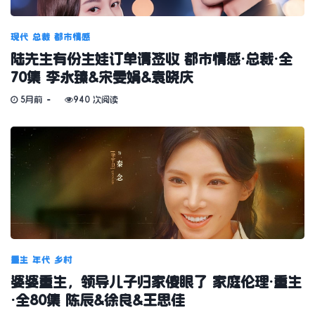
现代
总裁
都市情感
陆先生有份生娃订单请签收 都市情感·总裁·全
70集 李永臻&宋雯娟&袁晓庆
5月前
940 次阅读
重生
年代
乡村
婆婆重生，领导儿子归家傻眼了 家庭伦理·重生
·全80集 陈辰&徐良&王思佳