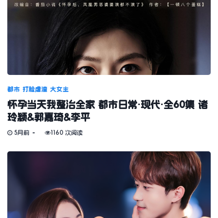
都市
打脸虐渣
大女主
怀孕当天我整治全家 都市日常·现代·全60集 诸
玲颖&郭嘉琦&李平
5月前
1160 次阅读