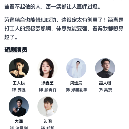
些看不起他的人，每一集都让人直呼过瘾。
劳逸结合也能修仙成功，这设定太有创意了！简直是
打工人的终极梦想啊，休息就能变强，看得我都想穿
越了。
短剧演员
王大钱
涂鑫艺
周逸辰
高大树
饰 苏远
饰 顾青竹
饰 郑和副手
饰 吴京
大蒲
时间
饰 诸葛剑
饰 郑和