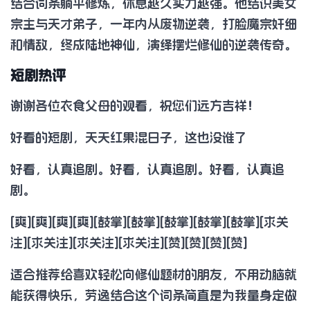
结合词条躺平修炼，休息越久实力越强。他结识美女
宗主与天才弟子，一年内从废物逆袭，打脸魔宗奸细
和情敌，终成陆地神仙，演绎摆烂修仙的逆袭传奇。
短剧热评
谢谢各位衣食父母的观看，祝您们远方吉祥！
好看的短剧，天天红果混日子，这也没谁了
好看，认真追剧。好看，认真追剧。好看，认真追
剧。
[爽][爽][爽][爽][鼓掌][鼓掌][鼓掌][鼓掌][鼓掌][求关
注][求关注][求关注][求关注][赞][赞][赞][赞]
适合推荐给喜欢轻松向修仙题材的朋友，不用动脑就
能获得快乐，劳逸结合这个词条简直是为我量身定做