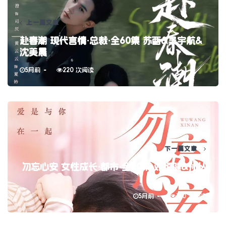
上一篇文章
赴春潮 现代言情·总裁·全60集 苏西&吴宇航&
沈美晨
5月前
220 次阅读
下一篇文章
勿忘心安 女性成长·都市·全20集 邓恒健&孙丛
姗
5月前
150 次阅读