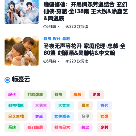
稳健修仙：开局词条劳逸结合 玄幻
仙侠·穿越·全138集 王大钱&涂鑫艺
&周逸辰
5月前
220 次阅读
都市
现代
总裁
冬夜无声等花开 家庭伦理·总裁·全
80集 刘源源&吴馨怡&李文翰
5月前
220 次阅读
标签云
现代
打脸虐渣
都市
总裁
逆袭
都市情感
大男主
大女主
重生
古代
日久生情
穿越
女性成长
马甲
女强
系统
奇幻脑洞
都市日常
萌宝
乡村