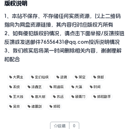
版权说明
1、本站不保存、不存储任何实质资源，以上二维码
指向为网盘资源链接，其内容归对应版权方所有
2、如有侵犯版权的情况，请点击下面举报/反馈按钮
反馈或发送邮件
76556431@qq.com
投诉说明情况
3、我们核实后将第一时间删除相关内容，谢谢理解
和配合
大男主
玄幻仙侠
逆袭
架空
穿越
系统
涂鑫艺
周逸辰
大蒲
时间
王大钱
高大树
苏远
顾青竹
郑和副手
吴京
诸葛剑
郑和
收藏
0