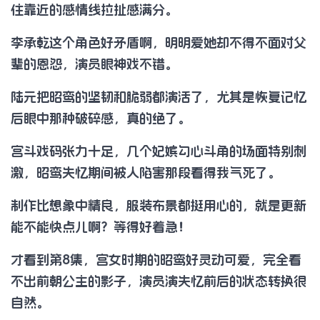
住靠近的感情线拉扯感满分。
李承乾这个角色好矛盾啊，明明爱她却不得不面对父
辈的恩怨，演员眼神戏不错。
陆元把昭鸾的坚韧和脆弱都演活了，尤其是恢复记忆
后眼中那种破碎感，真的绝了。
宫斗戏码张力十足，几个妃嫔勾心斗角的场面特别刺
激，昭鸾失忆期间被人陷害那段看得我气死了。
制作比想象中精良，服装布景都挺用心的，就是更新
能不能快点儿啊？等得好着急！
才看到第8集，宫女时期的昭鸾好灵动可爱，完全看
不出前朝公主的影子，演员演失忆前后的状态转换很
自然。