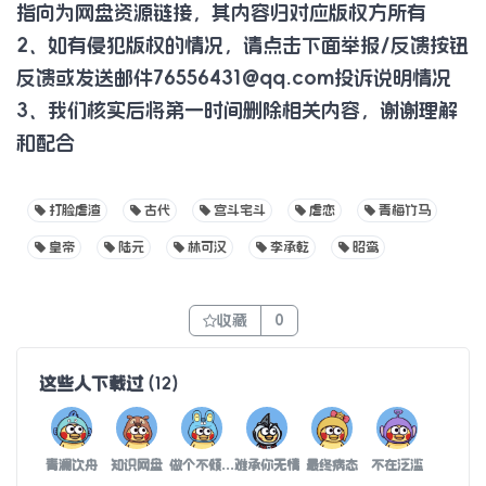
指向为网盘资源链接，其内容归对应版权方所有
2、如有侵犯版权的情况，请点击下面举报/反馈按钮
反馈或发送邮件
76556431@qq.com
投诉说明情况
3、我们核实后将第一时间删除相关内容，谢谢理解
和配合
打脸虐渣
古代
宫斗宅斗
虐恋
青梅竹马
皇帝
陆元
林可汉
李承乾
昭鸾
收藏
0
这些人下载过
(
12
)
青澜饮舟
知识网盘
做个不倾国的耀眼男子
难承你无情
最终病态
不在泛滥