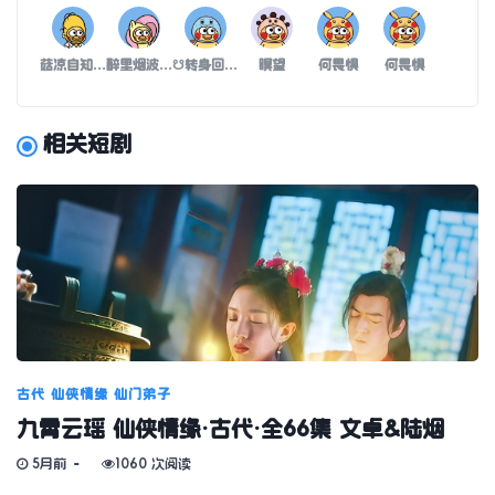
菇凉自知红颜薄命
醉里烟波梦里寒
☋转身回眸er
瞑望
何畏惧
何畏惧
相关短剧
古代
仙侠情缘
仙门弟子
九霄云瑶 仙侠情缘·古代·全66集 文卓&陆烟
5月前
1060 次阅读