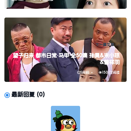
下一篇文章
望子归来 都市日常·马甲·全50集 孙昊&朱小琼
&曾祥羽
5月前
150 次阅读
最新回复
(
0
)