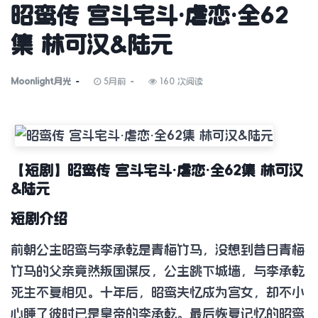
昭鸾传 宫斗宅斗·虐恋·全62
集 林可汉&陆元
Moonlight月光
5月前
160 次阅读
【短剧】昭鸾传 宫斗宅斗·虐恋·全62集 林可汉
&陆元
短剧介绍
前朝公主昭鸾与李承乾是青梅竹马，没想到昔日青梅
竹马的父亲竟然叛国谋反，公主跳下城墙，与李承乾
死生不复相见。十年后，昭鸾失忆成为宫女，却不小
心睡了彼时已是皇帝的李承乾。最后恢复记忆的昭鸾