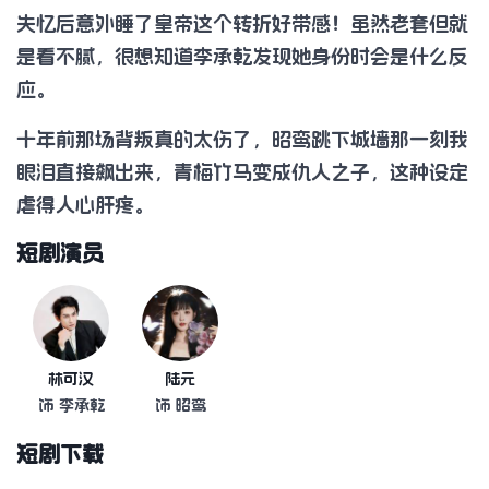
失忆后意外睡了皇帝这个转折好带感！虽然老套但就
是看不腻，很想知道李承乾发现她身份时会是什么反
应。
十年前那场背叛真的太伤了，昭鸾跳下城墙那一刻我
眼泪直接飙出来，青梅竹马变成仇人之子，这种设定
虐得人心肝疼。
短剧演员
林可汉
陆元
饰 李承乾
饰 昭鸾
短剧下载