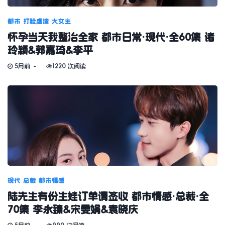
都市
打脸虐渣
大女主
怀孕当天我整治全家 都市日常·现代·全60集 诸
玲颖&郭嘉琦&李平
5月前
1220 次阅读
现代
总裁
都市情感
陆先生有份生娃订单请签收 都市情感·总裁·全
70集 李永臻&宋雯娟&袁晓庆