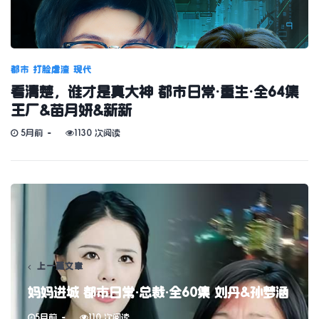
都市
打脸虐渣
现代
看清楚，谁才是真大神 都市日常·重生·全64集
王厂&苗月妍&新新
5月前
1130 次阅读
上一篇文章
妈妈进城 都市日常·总裁·全60集 刘丹&孙梦涵
5月前
110 次阅读