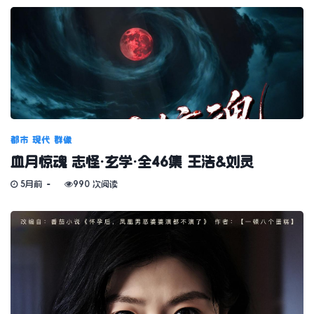
都市
现代
群像
血月惊魂 志怪·玄学·全46集 王浩&刘灵
5月前
990 次阅读