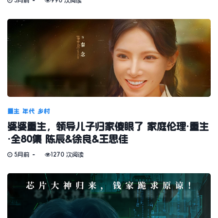
5月前
990 次阅读
重生
年代
乡村
婆婆重生，领导儿子归家傻眼了 家庭伦理·重生
·全80集 陈辰&徐良&王思佳
5月前
1270 次阅读