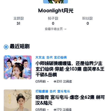
Moonlight月光
主题数
帖子数
粉丝数
31
0
0
查看作者主页
→
最近短剧
大女主
古代
玄幻仙侠
小师妹破镜嘎嘎猛，还是仙界少主
玄幻仙侠·穿越·全103集 曲笑孝&王
千硕&岳桐
5月前
230 次阅读
打脸虐渣
古代
宫斗宅斗
昭鸾传 宫斗宅斗·虐恋·全62集 林可
汉&陆元
5月前
170 次阅读