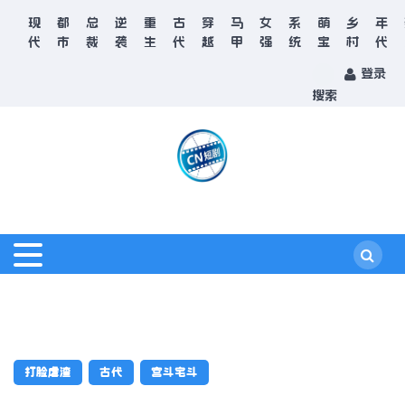
现
都
总
逆
重
古
穿
马
女
系
萌
乡
年
代
市
裁
袭
生
代
越
甲
强
统
宝
村
代
登录
搜索
打脸虐渣
古代
宫斗宅斗