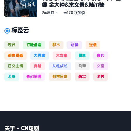
集 金大钟&常文景&陆尔骑
6月前
170 次阅读
标签云
现代
打脸虐渣
都市
总裁
逆袭
都市情感
大男主
大女主
重生
古代
日久生情
穿越
女性成长
马甲
女强
系统
奇幻脑洞
都市日常
萌宝
乡村
关于 - CN短剧