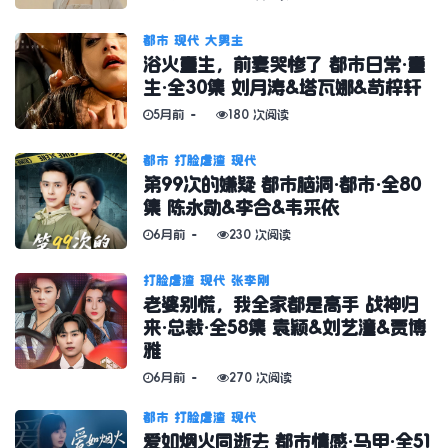
都市
现代
大男主
浴火重生，前妻哭惨了 都市日常·重
生·全30集 刘月涛&塔瓦娜&苟梓轩
5月前
180 次阅读
都市
打脸虐渣
现代
第99次的嫌疑 都市脑洞·都市·全80
集 陈永勋&李合&韦采依
6月前
230 次阅读
打脸虐渣
现代
张李刚
老婆别慌，我全家都是高手 战神归
来·总裁·全58集 袁颖&刘艺潼&贾博
雅
6月前
270 次阅读
都市
打脸虐渣
现代
爱如烟火同逝去 都市情感·马甲·全51