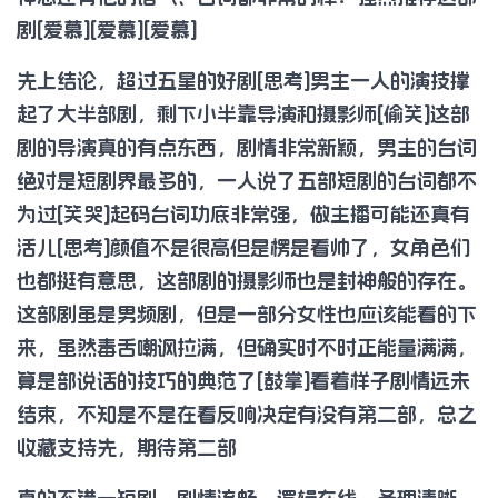
剧[爱慕][爱慕][爱慕]
先上结论，超过五星的好剧[思考]男主一人的演技撑
起了大半部剧，剩下小半靠导演和摄影师[偷笑]这部
剧的导演真的有点东西，剧情非常新颖，男主的台词
绝对是短剧界最多的，一人说了五部短剧的台词都不
为过[笑哭]起码台词功底非常强，做主播可能还真有
活儿[思考]颜值不是很高但是楞是看帅了，女角色们
也都挺有意思，这部剧的摄影师也是封神般的存在。
这部剧虽是男频剧，但是一部分女性也应该能看的下
来，虽然毒舌嘲讽拉满，但确实时不时正能量满满，
算是部说话的技巧的典范了[鼓掌]看着样子剧情远未
结束，不知是不是在看反响决定有没有第二部，总之
收藏支持先，期待第二部