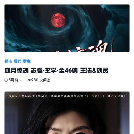
都市
现代
群像
血月惊魂 志怪·玄学·全46集 王浩&刘灵
5月前
980 次阅读