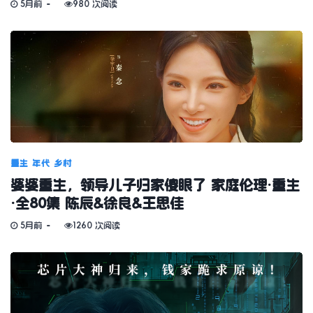
5月前
980 次阅读
重生
年代
乡村
婆婆重生，领导儿子归家傻眼了 家庭伦理·重生
·全80集 陈辰&徐良&王思佳
5月前
1260 次阅读