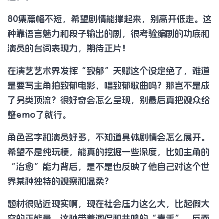
80集篇幅不短，希望剧情能撑起来，别高开低走。这
种靠语言魅力和段子输出的剧，很考验编剧的功底和
演员的台词表现力，期待正片！
在演艺艺术界发挥“致郁”天赋这个设定绝了，难道
是要写主角拍致郁电影、唱致郁歌曲吗？那岂不是成
了另类顶流？很好奇会怎么呈现，别最后真把观众给
整emo了就行。
角色名字和演员好多，不知道具体剧情会怎么展开。
希望不是纯玩梗，能真的挖掘一些深度，比如主角的
“治愈”能力背后，是不是也反映了他自己对这个世
界某种独特的观察和温柔？
题材很贴近现实啊，现在社会压力这么大，比起假大
空的正能量，这种带着调侃和共鸣的“毒舌”，反而