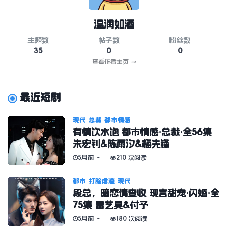
温润如酒
主题数
帖子数
粉丝数
35
0
0
查看作者主页
→
最近短剧
现代
总裁
都市情感
有情饮水饱 都市情感·总裁·全56集
朱宏钊&陈雨汐&梅先锋
5月前
210 次阅读
都市
打脸虐渣
现代
段总，暗恋请查收 现言甜宠·闪婚·全
75集 雷艺昊&付予
5月前
180 次阅读