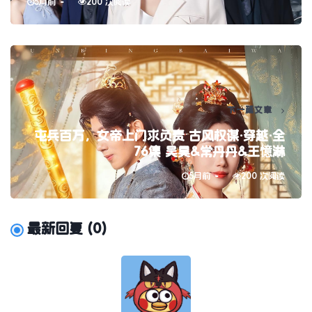
5月前
200 次阅读
下一篇文章
屯兵百万，女帝上门求负责 古风权谋·穿越·全
76集 吴昊&常丹丹&王憶淋
5月前
200 次阅读
最新回复
(
0
)