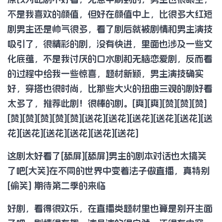
不是我喜欢的颜值，但好在颜值中上，比很多大红短
剧男主还是帅气很多，看了剧后就被剧情和男主演技
吸引了，很精彩的剧，没有快进，里面也涉及一些文
化底蕴，不是我讨厌的口水剧和无脑恋爱剧，反而看
的过程中给我一些惊喜，题材新颖，男主演技确实
好，穿搭也很时尚，比那些大火的扭曲三观的剧好看
太多了，推荐此剧！很棒的剧。[爽][爽][赞][赞][赞]
[赞][赞][赞][赞][赞][送花][送花][送花][送花][送花][送
花][送花][送花][送花][送花][送花]
这剧太好看了[舔屏][舔屏]男主的剧本对话也太搞笑
了吧[大笑]在不同的世界中变着法子做直播，真特别
[偷笑] 期待第二季的来临
好剧，看得很欢乐，在直播类题材里也算是别开生面