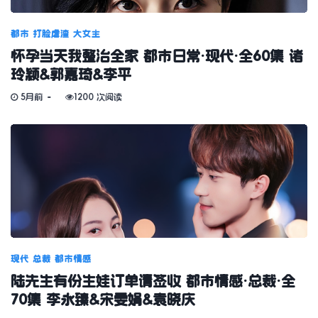
都市
打脸虐渣
大女主
怀孕当天我整治全家 都市日常·现代·全60集 诸
玲颖&郭嘉琦&李平
5月前
1200 次阅读
现代
总裁
都市情感
陆先生有份生娃订单请签收 都市情感·总裁·全
70集 李永臻&宋雯娟&袁晓庆