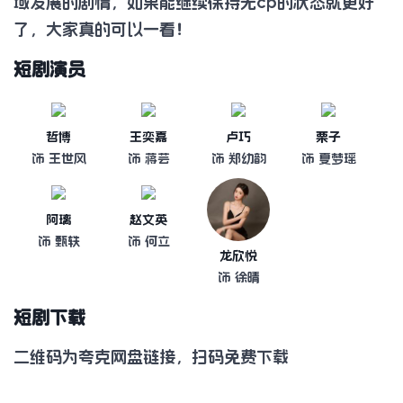
域发展的剧情，如果能继续保持无cp的状态就更好
了，大家真的可以一看！
短剧演员
哲博
王奕嘉
卢巧
栗子
饰 王世风
饰 蒋芸
饰 郑幼韵
饰 夏梦瑶
阿璃
赵文英
饰 甄轶
饰 何立
龙欣悦
饰 徐晴
短剧下载
二维码为夸克网盘链接，扫码免费下载