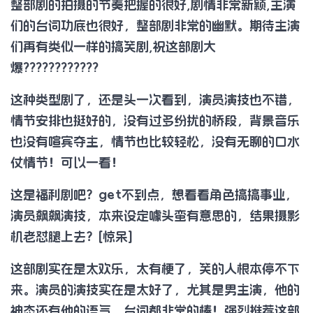
整部剧的拍摄的节奏把握的很好,剧情非常新颖,主演
们的台词功底也很好，整部剧非常的幽默。期待主演
们再有类似一样的搞笑剧,祝这部剧大
爆????????????
这种类型剧了，还是头一次看到，演员演技也不错，
情节安排也挺好的，没有过多纷扰的桥段，背景音乐
也没有喧宾夺主，情节也比较轻松，没有无聊的口水
仗情节！可以一看！
这是福利剧吧？get不到点，想看看角色搞搞事业，
演员飙飙演技，本来设定噱头蛮有意思的，结果摄影
机老怼腿上去？[惊呆]
这部剧实在是太欢乐，太有梗了，笑的人根本停不下
来。演员的演技实在是太好了，尤其是男主演，他的
神态还有他的语气、台词都非常的棒！强烈推荐这部