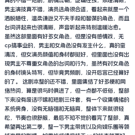
真的不错一短剧，剧情流畅，逻辑在线，条理清晰，
男主演技真不错，演员选角很合适，看起来就是一个
洒脱随性，温柔谦逊又不失手段和智谋的角色，而且
台词讲起来也很清晰，声音听起来特别温暖治愈。
虽然这部里面有好多女角色，但是没有感情戏，无
cp搞事业的，男主和女角色没有发生什么，真的蛮
清流，但女演员颜值和身材都挺好，但里面也没有出
现男主不尊重女角色的台词和行为，虽然有对女角色
的身材镜头特写，但毕竟男频剧，没开后宫已经算好
的了。 这剧本整的还不错，里面集结了好多梗和网
络热词，算是很与时俱进了，但一点都不低俗，整部
下来没有废话啰嗦和短剧三件套，有一个收集情绪的
系统傍身，没有无脑强和无脑爽，整体下来就很轻
松，节奏也很舒服，最后不知不觉的看完了整部，真
希望再出第二季，整一下男主带货以及向娱乐圈等领