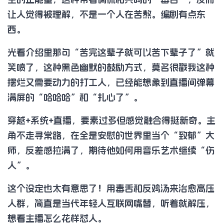
让人觉得被理解，不是一个人在苦熬。编剧有点东
西。
光看介绍里那句“苦完这辈子就可以苦下辈子了”就
笑喷了，这种黑色幽默的鼓励方式，莫名很戳我这种
摆烂又需要动力的打工人，已经能想象到直播间弹幕
满屏的“哈哈哈”和“扎心了”。
穿越+系统+直播，要素过多但感觉融合得挺新奇。主
角不走寻常路，在全是安慰的世界里当个“致郁”大
师，反差感拉满了，期待他如何用音乐艺术继续“伤
人”。
这个设定也太有意思了！用毒舌和反鸡汤来治愈高压
人群，简直是当代年轻人互联网嘴替，听着就解压，
想看主播怎么花样怼人。