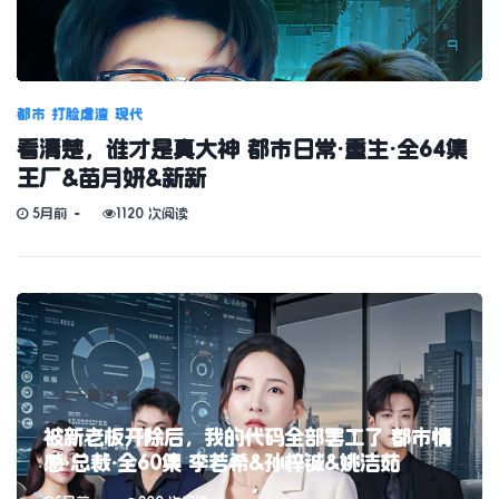
都市
打脸虐渣
现代
看清楚，谁才是真大神 都市日常·重生·全64集
王厂&苗月妍&新新
5月前
1120 次阅读
上一篇文章
被新老板开除后，我的代码全部罢工了 都市情
感·总裁·全60集 李若希&孙梓铖&姚洁茹