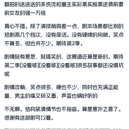
翻拍的送送送的系统流和重生买彩票买股票逆袭前妻
前女友的强一万倍
真心不错。除了演技稍微差一点，剧本场景都比别的
短剧高几个档次，没有废话。没有硬喂的狗粮。笑点
不算多，但也并不少。期待第2季。
剧情挺有意思，挺搞笑的，这赛道还算是新的。期待
第二季[没看够][没看够][没看够]很多故事都还没填坑
呢
剧情流畅，笑点很多，梗也不少，同时也充满正能
量，男主的嘴又碎又毒，声音也瞒好听的
不无聊。结构紧凑情节也不拖沓。算是意外之喜了。
感谢有这部剧可以看。