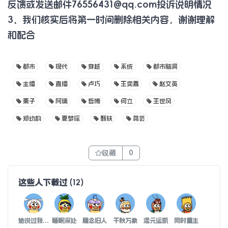
反馈或发送邮件
76556431@qq.com
投诉说明情况
3、我们核实后将第一时间删除相关内容，谢谢理解
和配合
都市
现代
穿越
系统
都市脑洞
主播
直播
卢巧
王奕嘉
赵文英
栗子
阿璃
哲博
何立
王世风
郑幼韵
夏梦瑶
甄轶
蒋芸
收藏
0
这些人下载过
(
12
)
她说过我信过
睡眠深处
履念旧人
千秋万象
混元运凯
同时重生