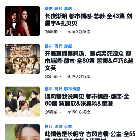
都市
现代
总裁
长夜渐明 都市情感·总裁·全43集 刘
晨宇&孔贝贝
5月前
160 次阅读
都市
现代
穿越
开局直播毒鸡汤，差点笑死观众 都
市脑洞·都市·全80集 哲博&卢巧&赵
文英
5月前
190 次阅读
都市
现代
都市情感
海风替我说再见 都市情感·虐恋·全
80集 柴慧欣&张昊旸&星澄
5月前
150 次阅读
古代
逆袭
公主
此情若是长相守 古风言情·公主·全55