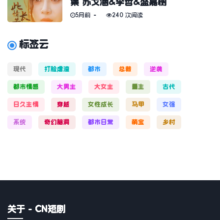
集 苏戈涵&李哲&盛嘉树
5月前
240 次阅读
标签云
现代
打脸虐渣
都市
总裁
逆袭
都市情感
大男主
大女主
重生
古代
日久生情
穿越
女性成长
马甲
女强
系统
奇幻脑洞
都市日常
萌宝
乡村
关于 - CN短剧