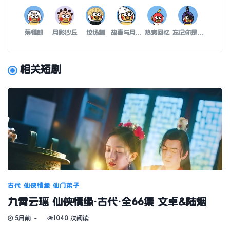
薄情郎
月影沙丘
坟场蹦
故事与月有关
热衷回忆
忘记你是我的新志愿
相关短剧
古代
仙侠情缘
仙门弟子
九霄云瑶 仙侠情缘·古代·全66集 文卓&陆烟
5月前
1040 次阅读