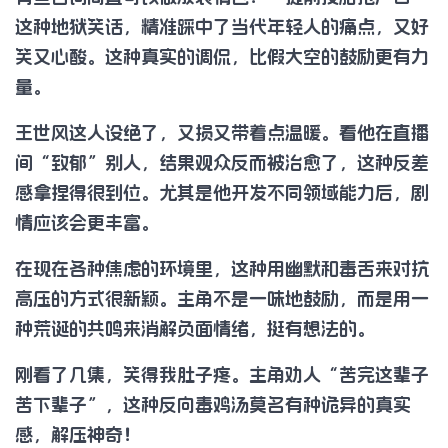
这种地狱笑话，精准踩中了当代年轻人的痛点，又好
笑又心酸。这种真实的调侃，比假大空的鼓励更有力
量。
王世风这人设绝了，又损又带着点温暖。看他在直播
间“致郁”别人，结果观众反而被治愈了，这种反差
感拿捏得很到位。尤其是他开发不同领域能力后，剧
情应该会更丰富。
在现在各种焦虑的环境里，这种用幽默和毒舌来对抗
高压的方式很新颖。主角不是一味地鼓励，而是用一
种荒诞的共鸣来消解负面情绪，挺有想法的。
刚看了几集，笑得我肚子疼。主角劝人“苦完这辈子
苦下辈子”，这种反向毒鸡汤莫名有种诡异的真实
感，解压神奇！