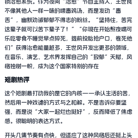
锁治愈系统。作为夜间“治愈”节目主持人，王世良
不像其他人一样一味的喂毒鸡汤，而是发动“毒
舌”，幽默劝诫郁郁不得志的粉丝。“坚持住，苦完
这辈子就可以苦下辈子了！”“你现在开始熬夜喝可
乐吃零食不睡觉早点猝死，提前投胎抢户口，卷死他
们”获得治愈能量越多，王世风开发出更多的领域，
在音乐、演艺、艺术界发挥自己的“致郁”天赋，风
格独树一帜，成为这个国家特别的存在
短剧热评
这个短剧最打动我的是它的内核——承认生活的苦，
然后用一种戏谑的方式与之和解。不是告诉你要坚
强，而是说“大家一起烂也挺好”，反而降低了焦虑
感。很聪明的表达方式。
开头几集节奏有点快，但适应了这种风格后还挺上头