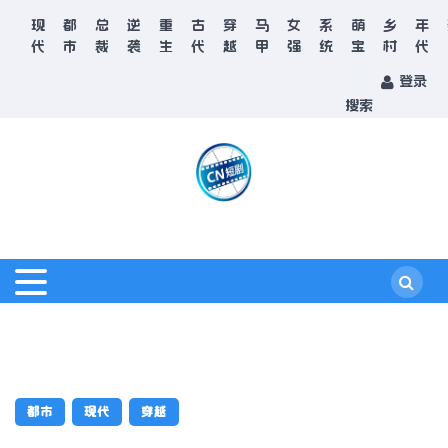
现
都
总
逆
重
古
穿
马
女
系
萌
乡
年
代
市
裁
袭
生
代
越
甲
强
统
宝
村
代
登录
搜索
都市
现代
穿越