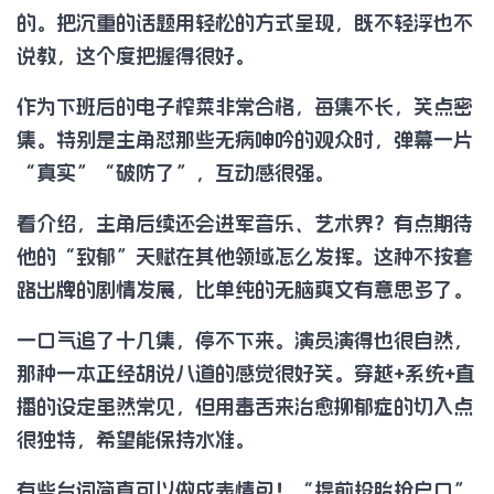
的。把沉重的话题用轻松的方式呈现，既不轻浮也不
说教，这个度把握得很好。
作为下班后的电子榨菜非常合格，每集不长，笑点密
集。特别是主角怼那些无病呻吟的观众时，弹幕一片
“真实”“破防了”，互动感很强。
看介绍，主角后续还会进军音乐、艺术界？有点期待
他的“致郁”天赋在其他领域怎么发挥。这种不按套
路出牌的剧情发展，比单纯的无脑爽文有意思多了。
一口气追了十几集，停不下来。演员演得也很自然，
那种一本正经胡说八道的感觉很好笑。穿越+系统+直
播的设定虽然常见，但用毒舌来治愈抑郁症的切入点
很独特，希望能保持水准。
有些台词简直可以做成表情包！“提前投胎抢户口”