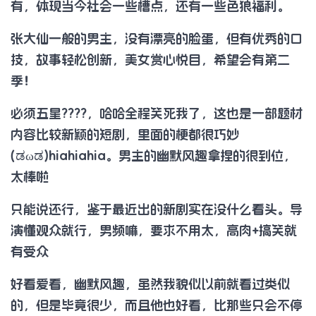
有，体现当今社会一些槽点，还有一些色狼福利。
张大仙一般的男主，没有漂亮的脸蛋，但有优秀的口
技，故事轻松创新，美女赏心悦目，希望会有第二
季！
必须五星????，哈哈全程笑死我了，这也是一部题材
内容比较新颖的短剧，里面的梗都很巧妙
(ಡωಡ)hiahiahia。男主的幽默风趣拿捏的很到位，
太棒啦
只能说还行，鉴于最近出的新剧实在没什么看头。导
演懂观众就行，男频嘛，要求不用太，高肉+搞笑就
有受众
好看爱看，幽默风趣，虽然我貌似以前就看过类似
的，但是毕竟很少，而且他也好看，比那些只会不停