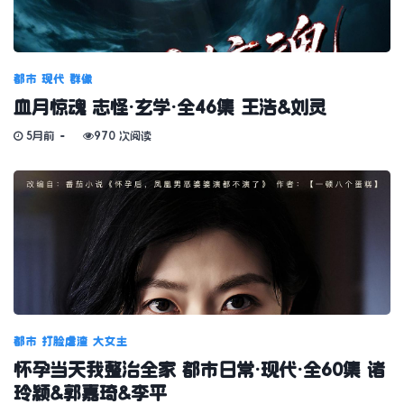
都市
现代
群像
血月惊魂 志怪·玄学·全46集 王浩&刘灵
5月前
970 次阅读
都市
打脸虐渣
大女主
怀孕当天我整治全家 都市日常·现代·全60集 诸
玲颖&郭嘉琦&李平