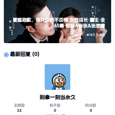
下一篇文章
复婚抱歉，我只谈判不谈情 女性成长·重生·全
65集 黎隐&张张&张思婕
5月前
160 次阅读
最新回复
(
0
)
别拿一刻当永久
主题数
帖子数
粉丝数
33
0
0