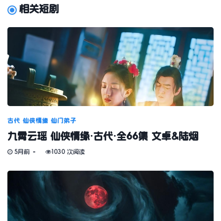
相关短剧
古代
仙侠情缘
仙门弟子
九霄云瑶 仙侠情缘·古代·全66集 文卓&陆烟
5月前
1030 次阅读