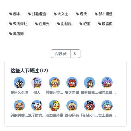
都市
打脸虐渣
大女主
现代
都市情感
双向奔赴
白月光
彭剑雄
吧啦
顾言深
苏晚卿
收藏
0
这些人下载过
(
12
)
夏日么么凉
何人
対着迗悾、說愛你
安之若情
糖果罐里的颜色
你若幸福我便不再打扰
哭的时候你不在
凉了时光病了心脏老了少年
海边做诗意
诚你所有
Fishbone鱼刺
世上最美的字就是你的名字