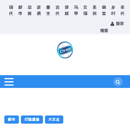
现
都
总
逆
重
古
穿
马
女
系
萌
乡
年
代
市
裁
袭
生
代
越
甲
强
统
宝
村
代
登录
搜索
都市
打脸虐渣
大女主