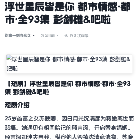
浮世星辰皆是你 都市情感·都
市·全93集 彭剑雄&吧啦
别拿一刻当永久
5月前
190 次阅读
【短剧】浮世星辰皆是你 都市情感·都市·全93
集 彭剑雄&吧啦
短剧介绍
25岁首富之女苏晚卿，因白月光沈清彦为救她离世而
悲痛。她遇见有相同胎记的顾言深，开启替身婚姻。
顾言深却迷失自我，纵容他人毁掉沈清彦遗物，苏晚