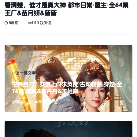
看清楚，谁才是真大神 都市日常·重生·全64集
王厂&苗月妍&新新
5月前
1110 次阅读
上一篇文章
屯兵百万，女帝上门求负责 古风权谋·穿越·全
76集 吴昊&常丹丹&王憶淋
5月前
200 次阅读