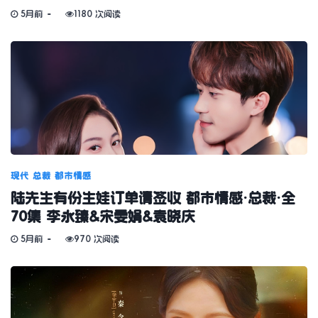
5月前
1180 次阅读
现代
总裁
都市情感
陆先生有份生娃订单请签收 都市情感·总裁·全
70集 李永臻&宋雯娟&袁晓庆
5月前
970 次阅读