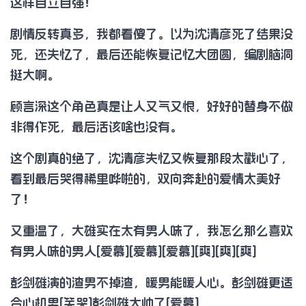
这样自立自强！
剧情反转真多，我都看傻了。以为沈清彦死了结果没
死，还失忆了，最后还能恢复记忆大团圆，编剧脑洞
挺大啊。
顾言深这个角色真是让人又气又恨，好好的替身不做
非得作死，最后活该啥也没有。
这个剧真的绝了，沈清彦失忆又恢复那段太戳心了，
看到最后哭得稀里哗啦的，双向奔赴的爱情太美好
了！
又重温了，大雄实在太有男人味了，我怎么那么喜欢
有男人味的男人[爱慕][爱慕][爱慕][爽][爽][爽]
彭剑雄演的渣男不掉渣，暖男能暖人心。彭剑雄更适
合心机男[笑哭]彭剑雄太帅了[爱慕]