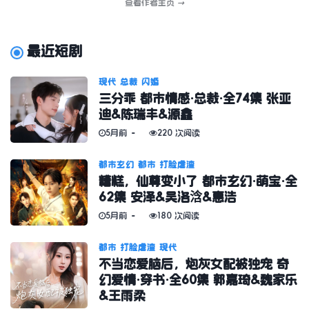
查看作者主页
→
最近短剧
现代
总裁
闪婚
三分乖 都市情感·总裁·全74集 张亚
迪&陈瑞丰&源鑫
5月前
220 次阅读
都市玄幻
都市
打脸虐渣
糟糕，仙尊变小了 都市玄幻·萌宝·全
62集 安泽&吴洛浛&惠浩
5月前
180 次阅读
都市
打脸虐渣
现代
不当恋爱脑后，炮灰女配被独宠 奇
幻爱情·穿书·全60集 郭嘉琦&魏家乐
&王雨柔