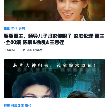
重生
年代
乡村
婆婆重生，领导儿子归家傻眼了 家庭伦理·重生
·全80集 陈辰&徐良&王思佳
5月前
1200 次阅读
都市
打脸虐渣
现代