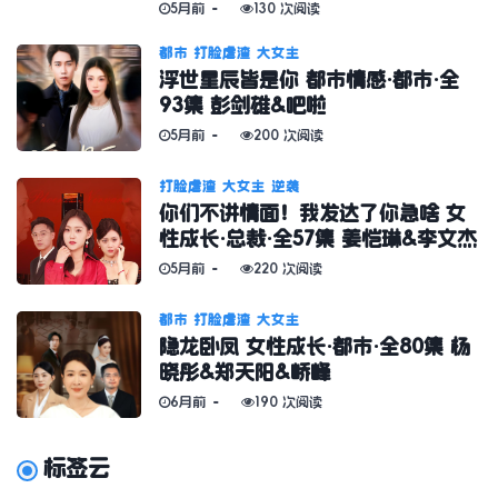
5月前
130 次阅读
都市
打脸虐渣
大女主
浮世星辰皆是你 都市情感·都市·全
93集 彭剑雄&吧啦
5月前
200 次阅读
打脸虐渣
大女主
逆袭
你们不讲情面！我发达了你急啥 女
性成长·总裁·全57集 姜恺琳&李文杰
5月前
220 次阅读
都市
打脸虐渣
大女主
隐龙卧凤 女性成长·都市·全80集 杨
晓彤&郑天阳&峤峰
6月前
190 次阅读
标签云