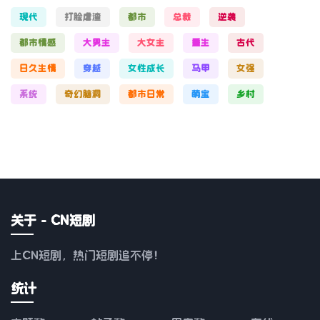
现代
打脸虐渣
都市
总裁
逆袭
都市情感
大男主
大女主
重生
古代
日久生情
穿越
女性成长
马甲
女强
系统
奇幻脑洞
都市日常
萌宝
乡村
关于 - CN短剧
上CN短剧，热门短剧追不停！
统计