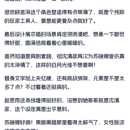
感觉顾言深这个角色塑造得有点单薄了，就是个纯粹
的反派工具人，要是能更复杂点就好了。
最后设计展求婚的场景肯定很浪漫吧，想象一下都觉
得好甜，圆满结局看着心里暖暖的。
虽然知道是爽剧套路，但沈清彦两次为苏晚卿受伤真
的太深情了，这样的白月光谁不想要啊！
替身文学加上失忆梗，还有商战绑架，元素是不是太
多了点？不过看着还挺爽的。
赵思雨这条线埋得挺好的，没想到她哥哥就是沈清
彦，这个设定真是出乎意料。
苏晚卿好飒！果断离婚那里看得太解气了，女性就该