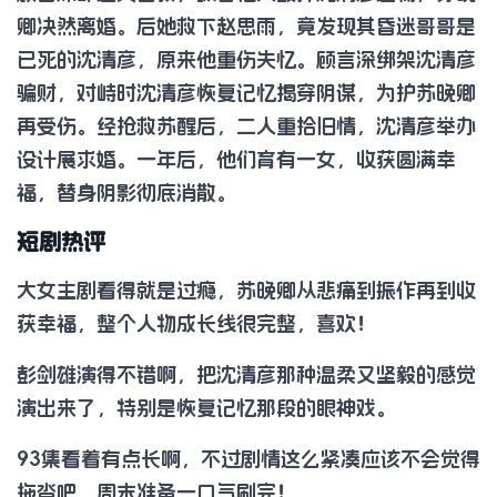
卿决然离婚。后她救下赵思雨，竟发现其昏迷哥哥是
已死的沈清彦，原来他重伤失忆。顾言深绑架沈清彦
骗财，对峙时沈清彦恢复记忆揭穿阴谋，为护苏晚卿
再受伤。经抢救苏醒后，二人重拾旧情，沈清彦举办
设计展求婚。一年后，他们育有一女，收获圆满幸
福，替身阴影彻底消散。
短剧热评
大女主剧看得就是过瘾，苏晚卿从悲痛到振作再到收
获幸福，整个人物成长线很完整，喜欢！
彭剑雄演得不错啊，把沈清彦那种温柔又坚毅的感觉
演出来了，特别是恢复记忆那段的眼神戏。
93集看着有点长啊，不过剧情这么紧凑应该不会觉得
拖沓吧，周末准备一口气刷完！