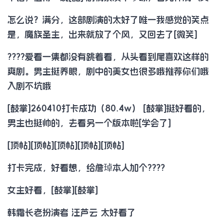
怎么说？满分，这部剧演的太好了唯一我感觉的笑点
是，魔族圣主，出来就放了个风，又回去了[微笑]
????爱看一集都没有跳着看，从头看到尾喜欢这样的
爽剧。男主挺养眼，剧中的美女也很多哦推荐你们哦
入剧不坑哦
[鼓掌]260410打卡成功（80.4w） [鼓掌]挺好看的，
男主也挺帅的，去看另一个版本啦[学会了]
[顶帖][顶帖][顶帖][顶帖][顶帖]
打卡完成，好看想，给詹琸本人加个????
女主好看，[鼓掌][鼓掌]
韩霜长老扮演者 汪芦云 太好看了