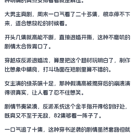
种明确的爽点安排看着就是解压。
大男主爽剧，周末一口气看了二十多集，根本停不下
来，适合想放松的时候看。
开头几集就高能不断，直接退婚开撕，这种不磨叽的
剧情太合我胃口了。
穿越成反派退婚流，算是把这个题材玩明白了，制作
比想象中精良，打斗场面在短剧里算不错的。
女主演的绿茶味十足，那种假清高被揭穿后的崩溃演
得很真实，让人看了忍不住想笑。
剧情节奏紧凑，反派系统这个金手指开得恰到好处，
既爽又不至于无敌，82集够看一阵子了。
一口气追了十集，这种穿书逆袭的剧情虽然套路但就