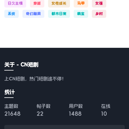
日久生情
穿越
女性成长
马甲
女强
系统
奇幻脑洞
都市日常
萌宝
乡村
关于 - CN短剧
上CN短剧，热门短剧追不停！
统计
主题数
帖子数
用户数
在线
21648
22
1488
10