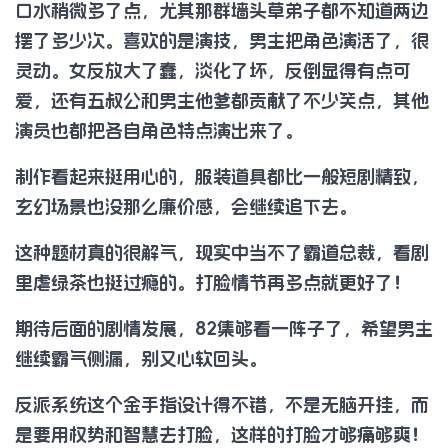
口水稍微多了点，尤其那群墙头草弟子都不知道两边
摆了多少次。喜欢的是演技，男主把角色演活了，很
灵动。女反放大了蠢，淡化了坏，反倒显得有点可
爱，还有五叔公和男主他爹都贡献了不少笑点，其他
演员也都把各自角色特点演出来了。
制作看起来挺用心的，服装道具都比一般短剧精致，
玄幻场景也没那么廉价感，会继续追下去。
这种题材真的很解气，现实中当不了霸道总裁，看剧
里虐绿茶也挺过瘾的。打脸情节再多点就更好了！
期待后面的剧情发展，82集够看一阵子了，希望男主
继续霸气侧漏，别又心软回头。
反派系统这个金手指设计得不错，不是无脑开挂，而
是要用权势和智慧去打脸，这样的打脸才够痛够爽！