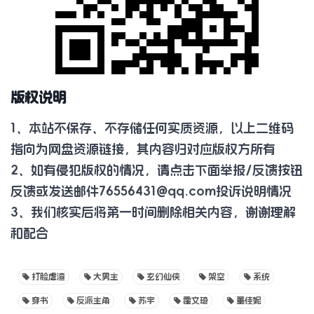
版权说明
1、本站不保存、不存储任何实质资源，以上二维码
指向为网盘资源链接，其内容归对应版权方所有
2、如有侵犯版权的情况，请点击下面举报/反馈按钮
反馈或发送邮件
76556431@qq.com
投诉说明情况
3、我们核实后将第一时间删除相关内容，谢谢理解
和配合
打脸虐渣
大男主
玄幻仙侠
架空
系统
穿书
反派主角
苏宇
霍文琦
董佳妮