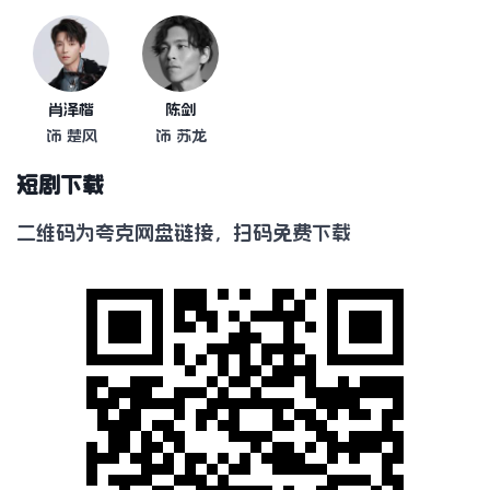
肖泽楷
陈剑
饰 楚风
饰 苏龙
短剧下载
二维码为夸克网盘链接，扫码免费下载