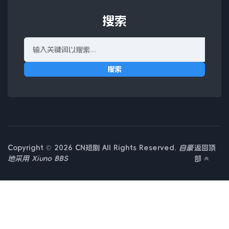
搜索
搜索
Copyright © 2026 CN短剧 All Rights Reserved.
自豪
返回顶
地采用
Xiuno BBS
部