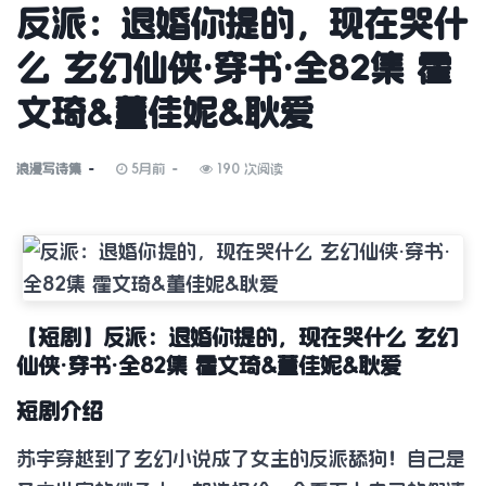
反派：退婚你提的，现在哭什
么 玄幻仙侠·穿书·全82集 霍
文琦&董佳妮&耿爱
浪漫写诗集
5月前
190 次阅读
【短剧】反派：退婚你提的，现在哭什么 玄幻
仙侠·穿书·全82集 霍文琦&董佳妮&耿爱
短剧介绍
苏宇穿越到了玄幻小说成了女主的反派舔狗！自己是