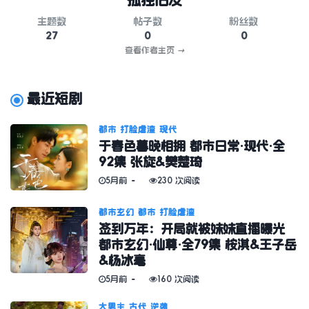
孤独旧友
主题数
帖子数
粉丝数
27
0
0
查看作者主页
→
最近短剧
都市
打脸虐渣
现代
于春色暮晚相拥 都市日常·现代·全
92集 张旋&樊楚琦
5月前
230 次阅读
都市玄幻
都市
打脸虐渣
签到万年：开局就被妹妹直播曝光
都市玄幻·仙尊·全79集 桉淇&王子岳
&杨冰毫
5月前
160 次阅读
大男主
古代
逆袭