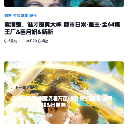
都市
打脸虐渣
现代
看清楚，谁才是真大神 都市日常·重生·全64集
王厂&苗月妍&新新
5月前
1120 次阅读
上一篇文章
农场：我用神画浇灌万亩仙田 奇幻脑洞·逆袭·
全118集 王大钱&张慧尧
5月前
150 次阅读