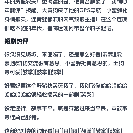
年的穷酸农夫！更离谱的是，他莫名解锁了“动物心
声翻译”技能，大黄狗成了他的GPS导航，小蜜蜂化
身情报员，连青蛙都兼职天气预报主播！在这个连饭
都吃不饱的年代，看林远如何带整个村子起飞。
短剧热评
很久没见城城，宋亚娟了，还是那么好看[爱慕][爱
慕]跟动物交流很有意思，小蜜蜂挺有意思的，土狗
最可爱[鼓掌][鼓掌][鼓掌]
好看好看这个野猪快笑死我了，我创飞你哈哈哈哈哈
哈哈哈哈哈很轻松搞笑的一部剧[笑哭]
设定还行，故事平平。就是穿越过来当平民。本故事
最佳角色野猪。
这部短剧真的很好看[爽][爽][爽][鼓掌][鼓掌][鼓掌]