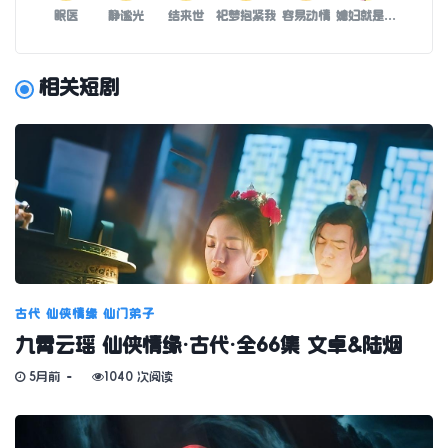
眠医
静谧光
结来世
祀梦抱紧我
容易动情
媳妇就是我的命
相关短剧
古代
仙侠情缘
仙门弟子
九霄云瑶 仙侠情缘·古代·全66集 文卓&陆烟
5月前
1040 次阅读