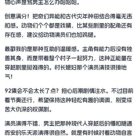
物心声是骂男主怎么办哈哈哈。
创意满分！把奇幻异能和古代灾年种田结合得毫无违
和感。动物们个个都是戏精，比某些剧里的配角还有
存在感，建议给动物演员们也加鸡腿。
最戳我的是那种互助的温暖感。主角有能力后没有独
善其身，而是带着整个村子一起努力，这种正能量在
穿越剧里挺难得的。村长媳妇那个演员演技很接地
气！
92集会不会太长了点？担心后期剧情注水。不过目前
看节奏还行，希望保持这种轻松有趣的调调，别变成
苦大仇深的权谋剧。
演员演得不错，男主把那种现代人穿越后的懵和随遇
而安的乐天派演得很自然。就是有时候对着动物自言