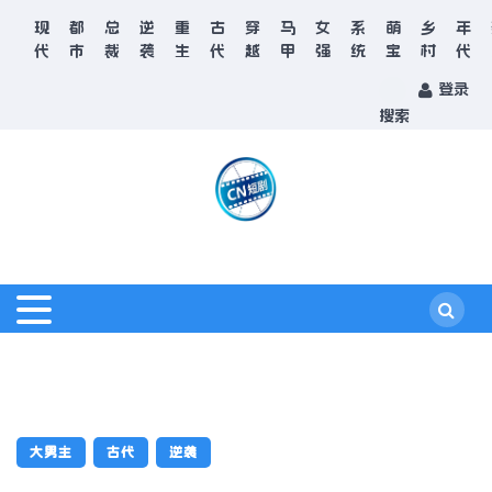
现
都
总
逆
重
古
穿
马
女
系
萌
乡
年
代
市
裁
袭
生
代
越
甲
强
统
宝
村
代
登录
搜索
大男主
古代
逆袭