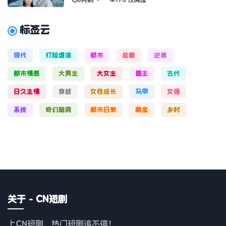
6月前
170 次阅读
标签云
现代
打脸虐渣
都市
总裁
逆袭
都市情感
大男主
大女主
重生
古代
日久生情
穿越
女性成长
马甲
女强
系统
奇幻脑洞
都市日常
萌宝
乡村
关于 - CN短剧
上CN短剧，热门短剧追不停！