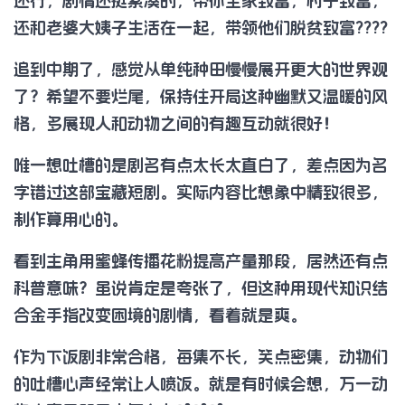
还行，剧情还挺紧凑的，带你全家致富，村子致富，
还和老婆大姨子生活在一起，带领他们脱贫致富????
追到中期了，感觉从单纯种田慢慢展开更大的世界观
了？希望不要烂尾，保持住开局这种幽默又温暖的风
格，多展现人和动物之间的有趣互动就很好！
唯一想吐槽的是剧名有点太长太直白了，差点因为名
字错过这部宝藏短剧。实际内容比想象中精致很多，
制作算用心的。
看到主角用蜜蜂传播花粉提高产量那段，居然还有点
科普意味？虽说肯定是夸张了，但这种用现代知识结
合金手指改变困境的剧情，看着就是爽。
作为下饭剧非常合格，每集不长，笑点密集，动物们
的吐槽心声经常让人喷饭。就是有时候会想，万一动