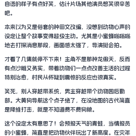
自语的样子有点好笑，估计片场其他演员憋笑很辛苦
吧。
本来以为又是俗套的种田文改编，没想到动物心声的
设定让整个故事变得超级生动。尤其是小蜜蜂嗡嗡嗡
地去打探消息那段，画面感太强了，导演挺会拍。
才看了几集就停不下来！主角不是那种龙傲天，反而
有点沙雕又务实，带着动物们一点点改善生活的过程
特别治愈，村民从怀疑到震惊的反应也很真实。
笑死，别人穿越带系统，男主穿越带个动物园后勤
部。大黄狗导航这个点子绝了，在没地图的古代简直
是降维打击，就是不知道费不费狗粮。
这个设定太有意思了！会预报天气的青蛙，当情报员
的小蜜蜂，简直是把动物伙伴玩出了新高度。在灾年