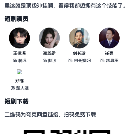
里这就是顶级外挂啊，看得我都想拥有这个技能了。
短剧演员
王镱深
谢蕊伊
刘长瑜
崔亮
饰 林远
饰 陆汐
饰 村长媳妇
饰 赵县丞
郑璐
饰 楚大姐
短剧下载
二维码为夸克网盘链接，扫码免费下载