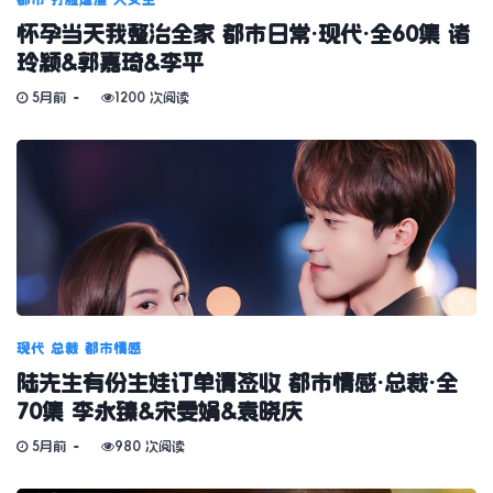
都市
打脸虐渣
大女主
怀孕当天我整治全家 都市日常·现代·全60集 诸
玲颖&郭嘉琦&李平
5月前
1200 次阅读
现代
总裁
都市情感
陆先生有份生娃订单请签收 都市情感·总裁·全
70集 李永臻&宋雯娟&袁晓庆
5月前
980 次阅读