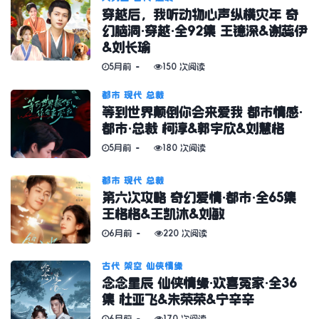
穿越后，我听动物心声纵横灾年 奇
幻脑洞·穿越·全92集 王镱深&谢蕊伊
&刘长瑜
5月前
150 次阅读
都市
现代
总裁
等到世界颠倒你会来爱我 都市情感·
都市·总裁 柯淳&郭宇欣&刘慧格
5月前
180 次阅读
都市
现代
总裁
第六次攻略 奇幻爱情·都市·全65集
王格格&王凯沐&刘敏
6月前
220 次阅读
古代
架空
仙侠情缘
念念星辰 仙侠情缘·欢喜冤家·全36
集 杜亚飞&朱荣荣&宁辛辛