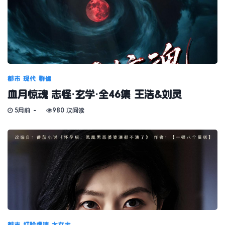
都市
现代
群像
血月惊魂 志怪·玄学·全46集 王浩&刘灵
5月前
980 次阅读