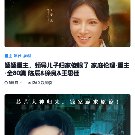
重生
年代
乡村
婆婆重生，领导儿子归家傻眼了 家庭伦理·重生
·全80集 陈辰&徐良&王思佳
5月前
1260 次阅读