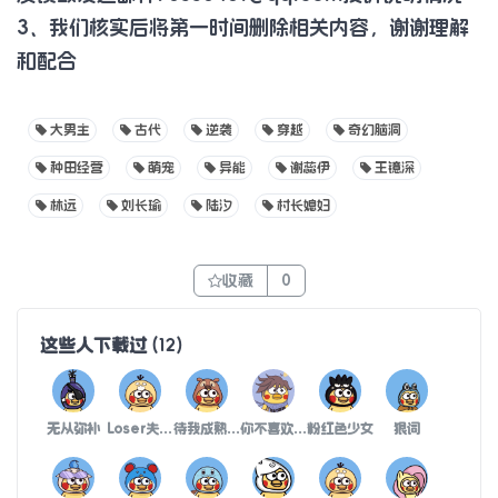
3、我们核实后将第一时间删除相关内容，谢谢理解
和配合
大男主
古代
逆袭
穿越
奇幻脑洞
种田经营
萌宠
异能
谢蕊伊
王镱深
林远
刘长瑜
陆汐
村长媳妇
收藏
0
这些人下载过
(
12
)
无从弥补
Loser失败者
待我成熟时把你操翻
你不喜欢我就离开啊
粉红色少女
狠词