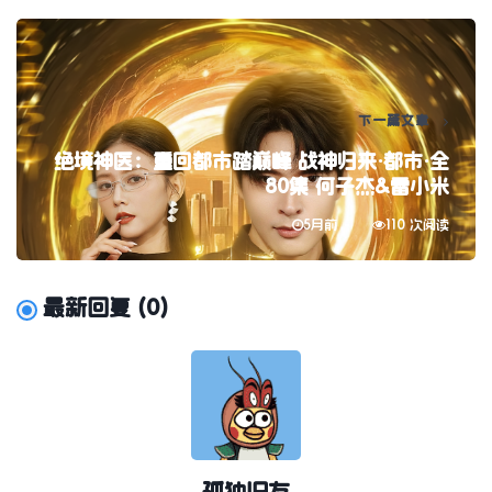
下一篇文章
绝境神医：重回都市踏巅峰 战神归来·都市·全
80集 何子杰&雷小米
5月前
110 次阅读
最新回复
(
0
)