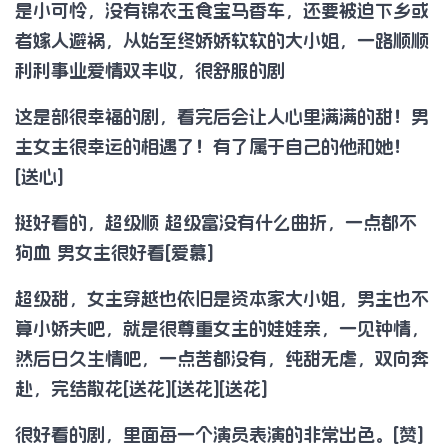
是小可怜，没有锦衣玉食宝马香车，还要被迫下乡或
者嫁人避祸，从始至终娇娇软软的大小姐，一路顺顺
利利事业爱情双丰收，很舒服的剧
这是部很幸福的剧，看完后会让人心里满满的甜！男
主女主很幸运的相遇了！有了属于自己的他和她！
[送心]
挺好看的，超级顺 超级富没有什么曲折，一点都不
狗血 男女主很好看[爱慕]
超级甜，女主穿越也依旧是资本家大小姐，男主也不
算小娇夫吧，就是很尊重女主的娃娃亲，一见钟情，
然后日久生情吧，一点苦都没有，纯甜无虐，双向奔
赴，完结散花[送花][送花][送花]
很好看的剧，里面每一个演员表演的非常出色。[赞]