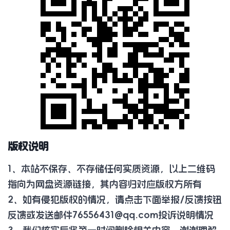
版权说明
1、本站不保存、不存储任何实质资源，以上二维码
指向为网盘资源链接，其内容归对应版权方所有
2、如有侵犯版权的情况，请点击下面举报/反馈按钮
反馈或发送邮件
76556431@qq.com
投诉说明情况