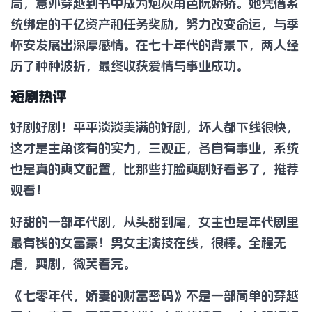
局，意外穿越到书中成为炮灰角色阮娇娇。她凭借系
统绑定的千亿资产和任务奖励，努力改变命运，与季
怀安发展出深厚感情。在七十年代的背景下，两人经
历了种种波折，最终收获爱情与事业成功。
短剧热评
好剧好剧！平平淡淡美满的好剧，坏人都下线很快，
这才是主角该有的实力，三观正，各自有事业，系统
也是真的爽文配置，比那些打脸爽剧好看多了，推荐
观看！
好甜的一部年代剧，从头甜到尾，女主也是年代剧里
最有钱的女富豪！男女主演技在线，很棒。全程无
虐，爽剧，微笑看完。
《七零年代，娇妻的财富密码》不是一部简单的穿越