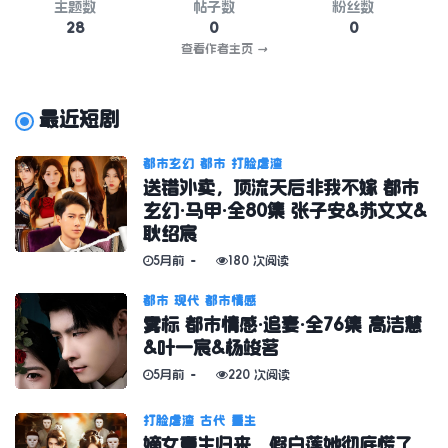
主题数
帖子数
粉丝数
28
0
0
查看作者主页
→
最近短剧
都市玄幻
都市
打脸虐渣
送错外卖，顶流天后非我不嫁 都市
玄幻·马甲·全80集 张子安&苏文文&
耿绍宸
5月前
180 次阅读
都市
现代
都市情感
雾标 都市情感·追妻·全76集 高洁慧
&叶一宸&杨竣茗
5月前
220 次阅读
打脸虐渣
古代
重生
嫡女重生归来，假白莲她彻底慌了