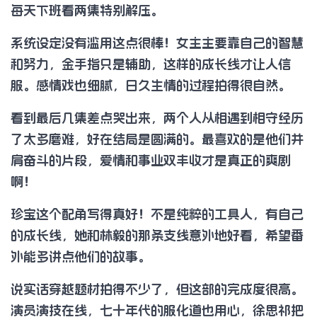
每天下班看两集特别解压。
系统设定没有滥用这点很棒！女主主要靠自己的智慧
和努力，金手指只是辅助，这样的成长线才让人信
服。感情戏也细腻，日久生情的过程拍得很自然。
看到最后几集差点哭出来，两个人从相遇到相守经历
了太多磨难，好在结局是圆满的。最喜欢的是他们并
肩奋斗的片段，爱情和事业双丰收才是真正的爽剧
啊！
珍宝这个配角写得真好！不是纯粹的工具人，有自己
的成长线，她和林毅的那条支线意外地好看，希望番
外能多讲点他们的故事。
说实话穿越题材拍得不少了，但这部的完成度很高。
演员演技在线，七十年代的服化道也用心，徐思祁把