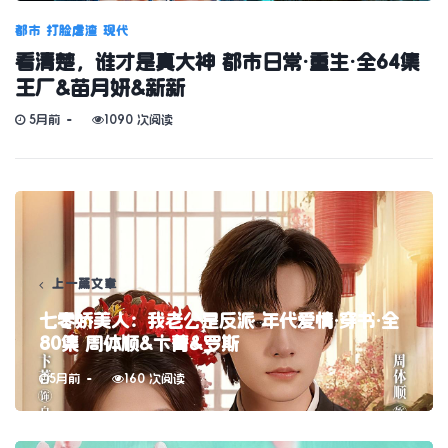
都市
打脸虐渣
现代
看清楚，谁才是真大神 都市日常·重生·全64集
王厂&苗月妍&新新
5月前
1090 次阅读
上一篇文章
七零娇美人：我老公是反派 年代爱情·穿书·全
80集 周体顺&卞菁&罗斯
5月前
160 次阅读