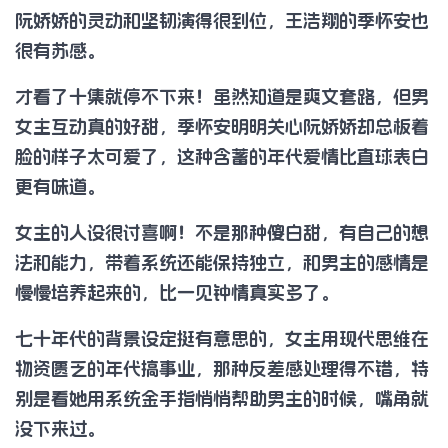
阮娇娇的灵动和坚韧演得很到位，王浩翔的季怀安也
很有苏感。
才看了十集就停不下来！虽然知道是爽文套路，但男
女主互动真的好甜，季怀安明明关心阮娇娇却总板着
脸的样子太可爱了，这种含蓄的年代爱情比直球表白
更有味道。
女主的人设很讨喜啊！不是那种傻白甜，有自己的想
法和能力，带着系统还能保持独立，和男主的感情是
慢慢培养起来的，比一见钟情真实多了。
七十年代的背景设定挺有意思的，女主用现代思维在
物资匮乏的年代搞事业，那种反差感处理得不错，特
别是看她用系统金手指悄悄帮助男主的时候，嘴角就
没下来过。