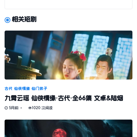
相关短剧
古代
仙侠情缘
仙门弟子
九霄云瑶 仙侠情缘·古代·全66集 文卓&陆烟
5月前
1020 次阅读