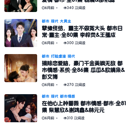
6月前
340 次阅读
都市
现代
大男主
孽缘终结，重生不做冤大头 都市日
常·重生·全80集 李梓荧&王蕴成
6月前
300 次阅读
都市
打脸虐渣
现代
摘除恋爱脑，豪门千金美飒无敌 都
市情感·系统·全86集 瓜瓜&欧靖枭&
彭文博
6月前
270 次阅读
都市
现代
都市情感
在他心上种蔷薇 都市情感·都市·全81
集 柴慧欣&谢鸿鑫&林元元
6月前
310 次阅读