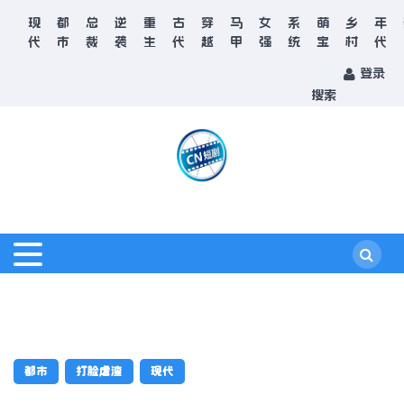
现
都
总
逆
重
古
穿
马
女
系
萌
乡
年
代
市
裁
袭
生
代
越
甲
强
统
宝
村
代
登录
搜索
都市
打脸虐渣
现代