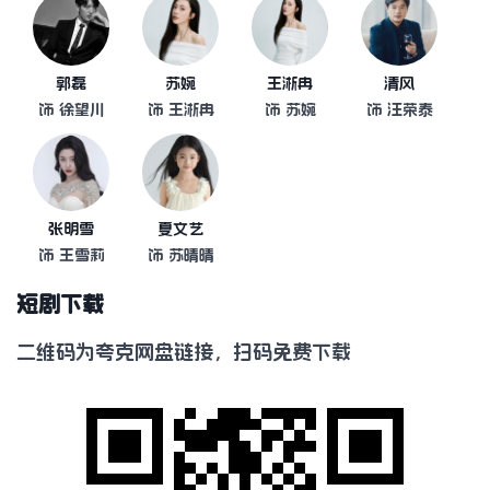
郭磊
苏婉
王淅冉
清风
饰 徐望川
饰 王淅冉
饰 苏婉
饰 汪荣泰
张明雪
夏文艺
饰 王雪莉
饰 苏晴晴
短剧下载
二维码为夸克网盘链接，扫码免费下载