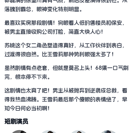
郭磊演的徐望川真有气质，前后反差演得很到位。从
落魄到霸总，眼神变化特别明显。
最喜欢买房那段剧情！狗眼看人低的售楼员和保安，
被男主直接收购公司打脸，简直大快人心！
苏婉这个女二角色塑造得真好，从工作伙伴到表白，
过渡得很自然。比王雪莉那种势利眼强太多了！
虽然剧情有点老套，但就是莫名上头！68集一口气刷
完，根本停不下来。
这剧情也太爽了吧！男主从被抛弃到逆袭成总裁，看
得我热血沸腾。王雪莉最后那个傻眼的表情绝了，早
知今日何必当初啊！
短剧演员