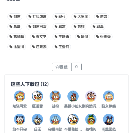
都市
打脸虐渣
现代
大男主
逆袭
总裁
都市日常
暴富
苏婉
郭磊
苏晴晴
夏文艺
王淅冉
清风
张明雪
徐望川
汪荣泰
王雪莉
收藏
0
这些人下载过
(
12
)
勉強可愛
匹诺曹
过倚
暴躁小仙女
别突然沉默让我无话可说
酷女撩瘾
放不开你
归无
你挺带劲
不爱我拉倒啦
惹情长
Hj温柔范