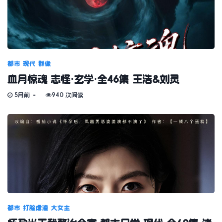
都市
现代
群像
血月惊魂 志怪·玄学·全46集 王浩&刘灵
5月前
940 次阅读
都市
打脸虐渣
大女主