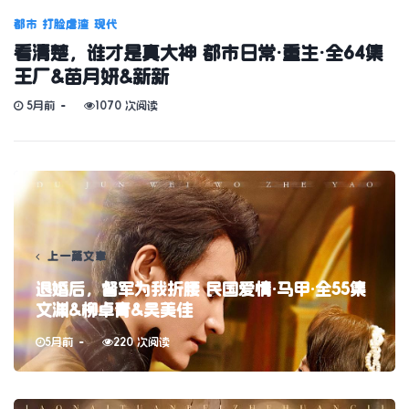
都市
打脸虐渣
现代
看清楚，谁才是真大神 都市日常·重生·全64集
王厂&苗月妍&新新
5月前
1070 次阅读
上一篇文章
退婚后，督军为我折腰 民国爱情·马甲·全55集
文渊&柳卓青&吴美佳
5月前
220 次阅读