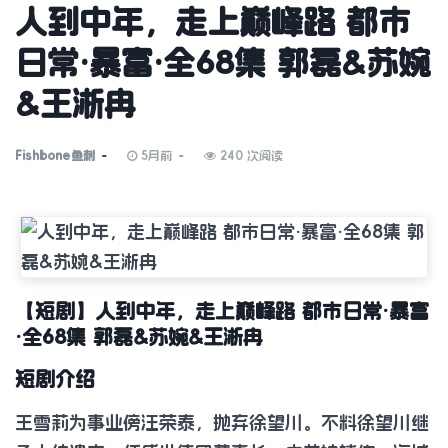
人到中年，走上巅峰路 都市
日常·暴富·全68集 郭磊&苏婉
&王淅冉
Fishbone鱼刺
5月前
240 次阅读
【短剧】人到中年，走上巅峰路 都市日常·暴富
·全68集 郭磊&苏婉&王淅冉
短剧介绍
王雪莉为事业傍汪荣泰，抛弃徐望川。不料徐望川继