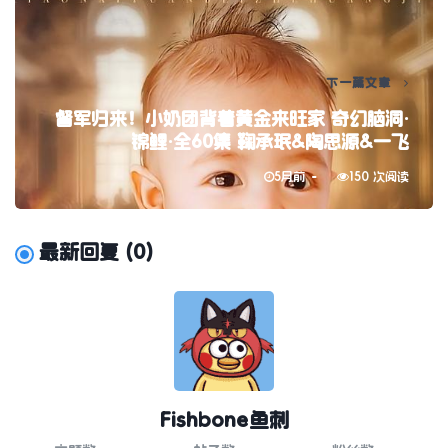
下一篇文章
督军归来！小奶团背着黄金来旺家 奇幻脑洞·
锦鲤·全60集 鞠承珉&陶思源&一飞
5月前
150 次阅读
最新回复
(
0
)
Fishbone鱼刺