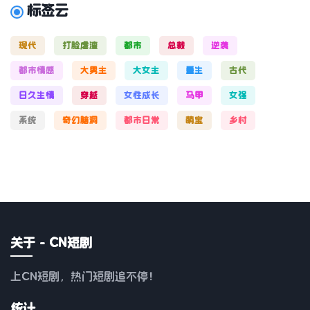
标签云
现代
打脸虐渣
都市
总裁
逆袭
都市情感
大男主
大女主
重生
古代
日久生情
穿越
女性成长
马甲
女强
系统
奇幻脑洞
都市日常
萌宝
乡村
关于 - CN短剧
上CN短剧，热门短剧追不停！
统计