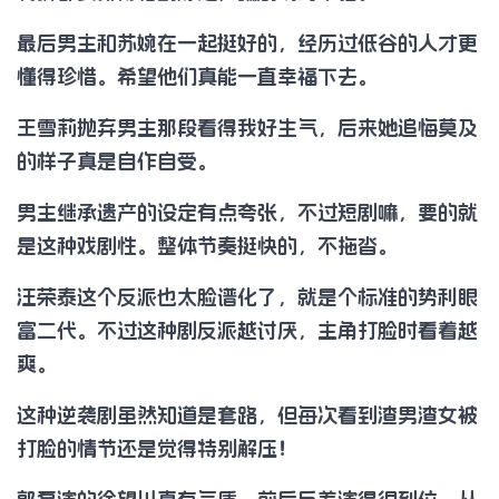
最后男主和苏婉在一起挺好的，经历过低谷的人才更
懂得珍惜。希望他们真能一直幸福下去。
王雪莉抛弃男主那段看得我好生气，后来她追悔莫及
的样子真是自作自受。
男主继承遗产的设定有点夸张，不过短剧嘛，要的就
是这种戏剧性。整体节奏挺快的，不拖沓。
汪荣泰这个反派也太脸谱化了，就是个标准的势利眼
富二代。不过这种剧反派越讨厌，主角打脸时看着越
爽。
这种逆袭剧虽然知道是套路，但每次看到渣男渣女被
打脸的情节还是觉得特别解压！