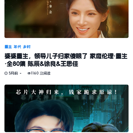
重生
年代
乡村
婆婆重生，领导儿子归家傻眼了 家庭伦理·重生
·全80集 陈辰&徐良&王思佳
5月前
1160 次阅读