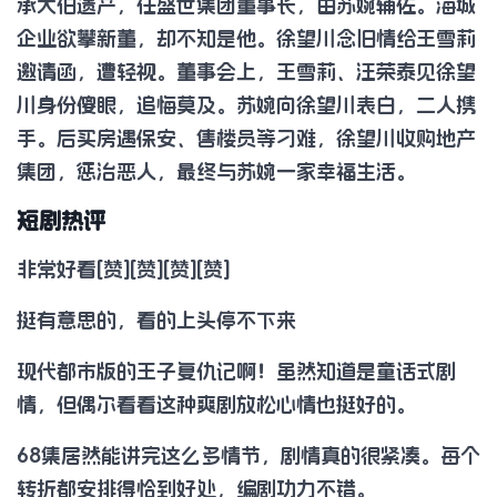
承大伯遗产，任盛世集团董事长，由苏婉辅佐。海城
企业欲攀新董，却不知是他。徐望川念旧情给王雪莉
邀请函，遭轻视。董事会上，王雪莉、汪荣泰见徐望
川身份傻眼，追悔莫及。苏婉向徐望川表白，二人携
手。后买房遇保安、售楼员等刁难，徐望川收购地产
集团，惩治恶人，最终与苏婉一家幸福生活。
短剧热评
非常好看[赞][赞][赞][赞]
挺有意思的，看的上头停不下来
现代都市版的王子复仇记啊！虽然知道是童话式剧
情，但偶尔看看这种爽剧放松心情也挺好的。
68集居然能讲完这么多情节，剧情真的很紧凑。每个
转折都安排得恰到好处，编剧功力不错。