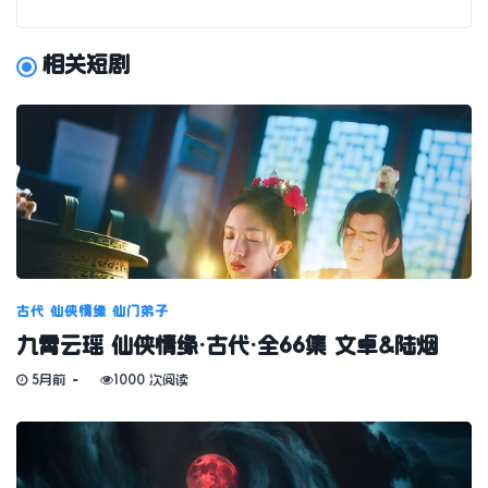
相关短剧
古代
仙侠情缘
仙门弟子
九霄云瑶 仙侠情缘·古代·全66集 文卓&陆烟
5月前
1000 次阅读