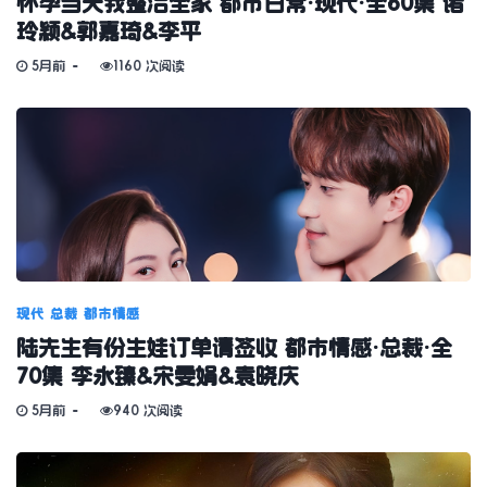
怀孕当天我整治全家 都市日常·现代·全60集 诸
玲颖&郭嘉琦&李平
5月前
1160 次阅读
现代
总裁
都市情感
陆先生有份生娃订单请签收 都市情感·总裁·全
70集 李永臻&宋雯娟&袁晓庆
5月前
940 次阅读