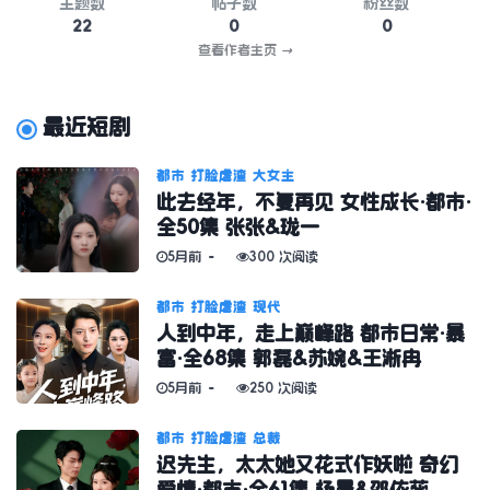
主题数
帖子数
粉丝数
22
0
0
查看作者主页
→
最近短剧
都市
打脸虐渣
大女主
此去经年，不复再见 女性成长·都市·
全50集 张张&珑一
5月前
300 次阅读
都市
打脸虐渣
现代
人到中年，走上巅峰路 都市日常·暴
富·全68集 郭磊&苏婉&王淅冉
5月前
250 次阅读
都市
打脸虐渣
总裁
迟先生，太太她又花式作妖啦 奇幻
爱情·都市·全61集 杨晨&邵依蕊