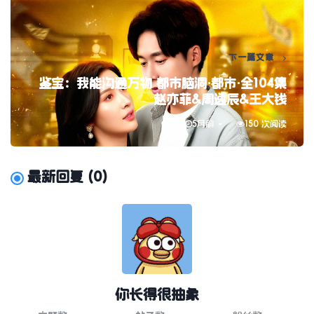
下一篇文章
鉴宝：我能沟通万物 都市脑洞·都市·全104集
赵亦菲&周逸辰&王大钱
5月前
150 次阅读
最新回复
(
0
)
你长得很抽象