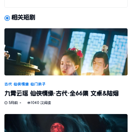
相关短剧
古代
仙侠情缘
仙门弟子
九霄云瑶 仙侠情缘·古代·全66集 文卓&陆烟
5月前
1040 次阅读