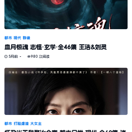
都市
现代
群像
血月惊魂 志怪·玄学·全46集 王浩&刘灵
5月前
980 次阅读
都市
打脸虐渣
大女主