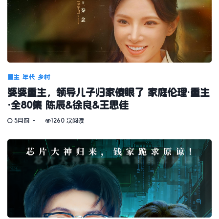
重生
年代
乡村
婆婆重生，领导儿子归家傻眼了 家庭伦理·重生
·全80集 陈辰&徐良&王思佳
5月前
1260 次阅读