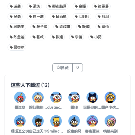
逆袭
系统
都市脑洞
金瞳
钱多多
吴勇
白一沫
侯雨彤
江明月
彭羽
周浩宇
杨子愉
梁梓琪
耿楠
常帅
陈金迪
张叔
张姐
李德
小葵
慕容冰
收藏
0
这些人下载过
(
12
)
墨年华
跟我熟的人都知道我很疯
durance枷锁
眼线
窺探你的生活
国产小伙妖娆帅
情话怎么说
自己走天下
Smilec唇诱
叹息的风
春离夏沫
悄悄来到