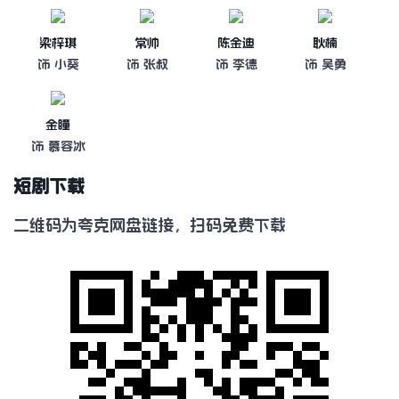
梁梓琪
常帅
陈金迪
耿楠
饰 小葵
饰 张叔
饰 李德
饰 吴勇
金瞳
饰 慕容冰
短剧下载
二维码为夸克网盘链接，扫码免费下载