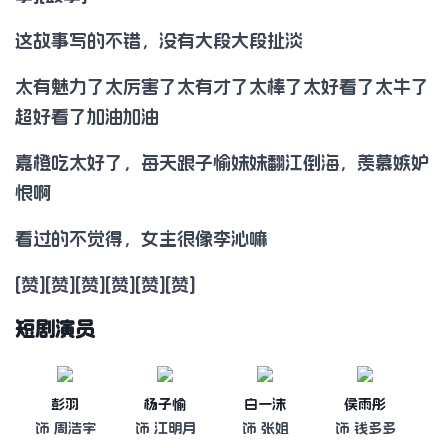
这故事写的不错，没有大段大段扯淡
太有魅力了太厉害了太有才了太棒了太好看了太牛了
超好看了加油加油
嘉橙吃太好了，每天跟子愉妹妹翻江倒海，羡慕嫉妒
恨啊
看过的不觉得，女主很像李沁嘛
[赞][赞][赞][赞][赞][赞]
短剧演员
彭羽
杨子愉
白一沫
侯雨彤
饰 周浩宇
饰 江明月
饰 张姐
饰 钱多多