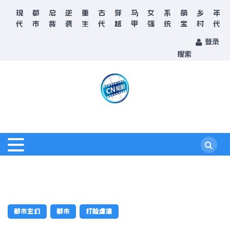
现
都
总
逆
重
古
穿
马
女
系
萌
乡
年
代
市
裁
袭
生
代
越
甲
强
统
宝
村
代
登录
搜索
都市玄幻
都市
打脸虐渣