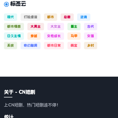
标签云
现代
打脸虐渣
都市
总裁
逆袭
都市情感
大男主
大女主
重生
古代
日久生情
穿越
女性成长
马甲
女强
系统
奇幻脑洞
都市日常
萌宝
乡村
关于 - CN短剧
上CN短剧，热门短剧追不停！
统计