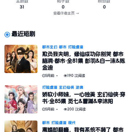
主题数
帖子数
粉丝数
31
0
0
查看作者主页
→
最近短剧
都市玄幻
都市
打脸虐渣
欺负我失明，修仙成功你别哭 都市
脑洞·都市·全81集 彭羽&白一沫&陈
金迪
5月前
190 次阅读
打脸虐渣
玄幻仙侠
逆袭
娇软小师妹，一心独美 玄幻仙侠·穿
书·全85集 觅七&曹渊&李沐阳
5月前
200 次阅读
都市
打脸虐渣
现代
离婚即巅峰，我有系统不装了 都市