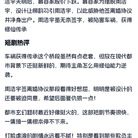
浩宇失明后，慕容家股价下跌。慕容家为摆脱周浩
宇，设计让柳韵勾引周浩宇，以此威胁他签离婚协议
并净身出户。周浩宇虽无奈签字，被陷害车祸，获得
修仙传承
短剧热评
车祸获得传承这个桥段虽然有点老套，但放在现代都
市背景下还挺新鲜的，期待主角怎么用修仙能力逆
袭。
周浩宇签离婚协议那段看得好憋屈，明明是被设计的
还要被迫同意，希望后面复仇狠一点！
都市玄幻题材最近好像挺火的，这部短剧节奏很快，
一集接一集根本停不下来。
打脸虐渣的剧情永远看不腻！特别是看到那些欺负主