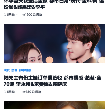
怀孕当天我整治全家 都市日常·现代·全60集 诸
玲颖&郭嘉琦&李平
5月前
1200 次阅读
现代
总裁
都市情感
陆先生有份生娃订单请签收 都市情感·总裁·全
70集 李永臻&宋雯娟&袁晓庆
5月前
980 次阅读