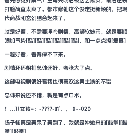
看完感觉好解气！主角失明后被这么欺负，最后逆袭
打脸简直太爽了。都市修仙这个设定挺新颖的，把现
代商战和玄幻结合起来了。
就是好看，不需要浮夸剧情，高额软妹币，就是要顺
眼加气势[酷][酷][酷][酷][酷][酷]，和一点点擦[爱慕]
一超好看，看得停不下来。
剧情环环相扣总体还好，夸张大了点。
这部电视剧很好看我也很喜欢这男主演的不错
总体来说还不错，就是有点口水。
！…11女孩=：-????-吖，，《--02》
杨子愉真是美呆了美翻了，我就是冲她来的[鼓掌][鼓
掌][鼓掌]