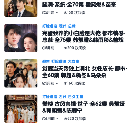
脑洞·系统·全70集 霍奕燃&苗峯
5月前
150 次阅读
打脸虐渣
现代
总裁
完蛋我养的小白脸是大佬 都市情感·
总裁·全75集 苏梦雅&韩雨彤&曾辉
5月前
200 次阅读
都市
打脸虐渣
大女主
觉醒当天我独上清北 女性成长·都市·
全60集 郭超&杨冬&马朵朵
5月前
160 次阅读
打脸虐渣
古代
日久生情
樊楼 古风言情·世子·全62集 吴梦媛
&郭明雪&陈耀宁
6月前
220 次阅读