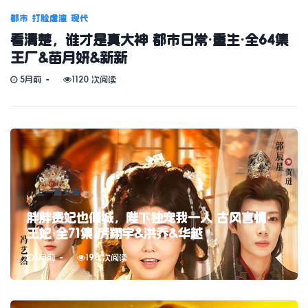
都市
打脸虐渣
现代
看清楚，谁才是真大神 都市日常·重生·全64集
王厂&苗月妍&新新
5月前
1120 次阅读
上一篇文章
胖胖贵妃也倾城，陛下独宠我一人 古风言情·
王妃·全71集 厉翔宇&洪乔&华越
5月前
190 次阅读