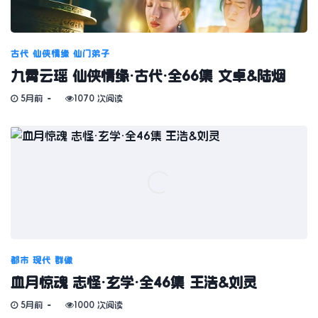
古代
仙侠情缘
仙门弟子
九霄云瑶 仙侠情缘·古代·全66集 文卓&陆烟
5月前
1070 次阅读
都市
现代
群像
血月惊魂 志怪·玄学·全46集 王浩&刘灵
5月前
1000 次阅读