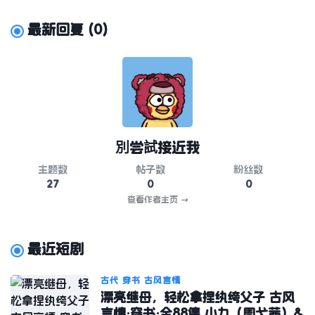
最新回复
(
0
)
別尝試接近我
主题数
帖子数
粉丝数
27
0
0
查看作者主页
→
最近短剧
古代
穿书
古风言情
漂亮继母，轻松拿捏纨绔父子 古风
言情·穿书·全88集 小九（周弋茜）&