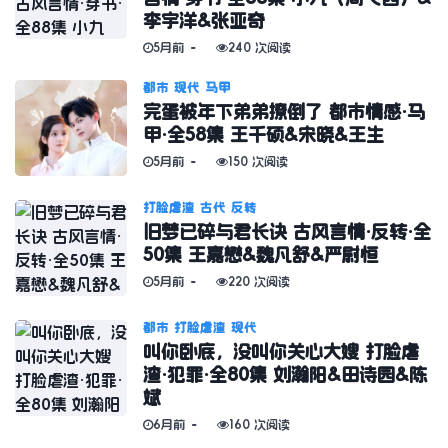
李宇洋&张亚奇
5月前
240 次阅读
都市
现代
马甲
完蛋被年下弟弟撩倒了 都市情感·马
甲·全58集 王千硕&宋晓&王生
5月前
150 次阅读
打脸虐渣
古代
反转
旧梦已碎与君长诀 古风言情·反转·全
50集 王嘉懋&魏凡舒&严尉恒
5月前
220 次阅读
都市
打脸虐渣
现代
叫你卧底，没叫你关心大嫂 打脸虐
渣·犯罪·全80集 刘瀚阳&田诗园&陈
斌
6月前
160 次阅读