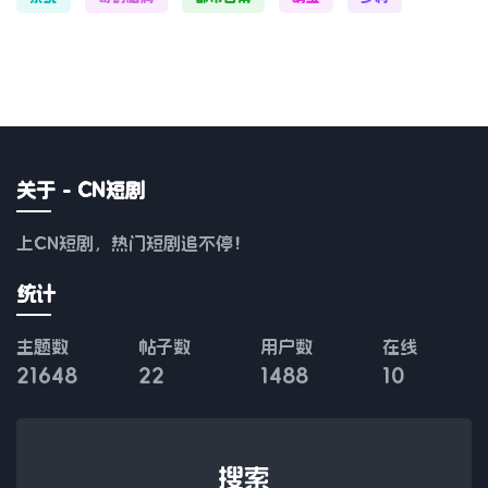
关于 - CN短剧
上CN短剧，热门短剧追不停！
统计
主题数
帖子数
用户数
在线
21648
22
1488
10
搜索