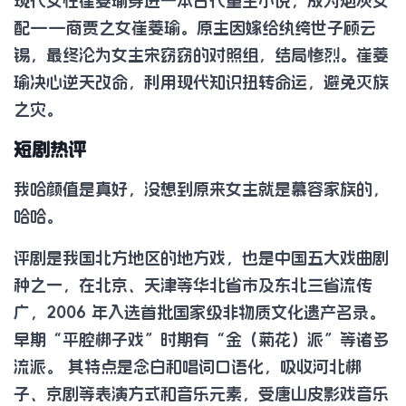
现代女性崔菱瑜穿进一本古代重生小说，成为炮灰女
配——商贾之女崔菱瑜。原主因嫁给纨绔世子顾云
锡，最终沦为女主宋窈窈的对照组，结局惨烈。崔菱
瑜决心逆天改命，利用现代知识扭转命运，避免灭族
之灾。
短剧热评
我哈颜值是真好，没想到原来女主就是慕容家族的，
哈哈。
评剧是我国北方地区的地方戏，也是中国五大戏曲剧
种之一，在北京、天津等华北省市及东北三省流传
广，2006 年入选首批国家级非物质文化遗产名录。
早期“平腔梆子戏”时期有“金（菊花）派”等诸多
流派。 其特点是念白和唱词口语化，吸收河北梆
子、京剧等表演方式和音乐元素，受唐山皮影戏音乐