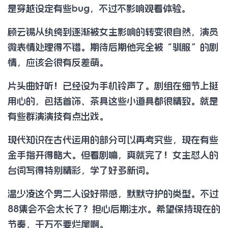
是穿越设定有些bug，不过不影响观看体验。
顾云锡从纨绔到逐渐被女主影响的转变很自然，演员
微表情处理得不错。期待后期他完全被“驯服”的剧
情，应该会很有反差萌。
片头曲好听！已经设为手机铃声了。剧组在细节上挺
用心的，包括首饰、茶具这些小道具都很精致。就是
有些群演演技有点出戏。
现代知识在古代运用的部分可以再考究些，现在有些
金手指开得略大。但看剧嘛，爽就完了！女主怼人的
台词写得特别精彩，学了好多新词。
温少凌这个男二人设好带感，默默守护的类型。不过
88集会不会太长了？担心后期注水。希望保持现在的
节奏，千万不要烂尾啊。