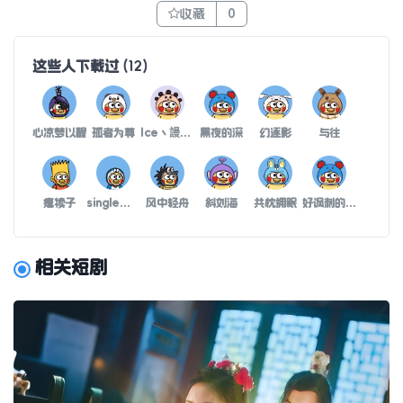
收藏
0
这些人下载过
(
12
)
心凉梦以醒
孤者为尊
Ice丶謾謠巴
黑夜的深
幻逐影
与往
瘪犊子
single一个人
风中轻舟
斜刘海
共枕拥眠
好讽刺的说配不上我
相关短剧