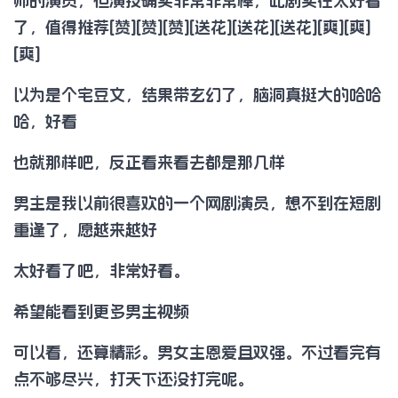
帅的演员，但演技确实非常非常棒，此剧实在太好看
了，值得推荐[赞][赞][赞][送花][送花][送花][爽][爽]
[爽]
以为是个宅豆文，结果带玄幻了，脑洞真挺大的哈哈
哈，好看
也就那样吧，反正看来看去都是那几样
男主是我以前很喜欢的一个网剧演员，想不到在短剧
重逢了，愿越来越好
太好看了吧，非常好看。
希望能看到更多男主视频
可以看，还算精彩。男女主恩爱且双强。不过看完有
点不够尽兴，打天下还没打完呢。