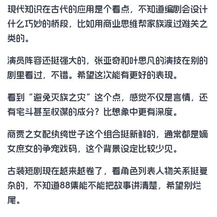
现代知识在古代的应用是个看点，不知道编剧会设计
什么巧妙的桥段，比如用商业思维帮家族渡过难关之
类的。
演员阵容还挺强大的，张亚奇和叶思凡的演技在别的
剧里看过，不错。希望这次能有更好的表现。
看到“避免灭族之灾”这个点，感觉不仅是言情，还
有宅斗甚至权谋的成分？比想象中更有深度。
商贾之女配纨绔世子这个组合挺新鲜的，通常都是嫡
女庶女的争宠戏码，这个背景设定比较少见。
古装短剧现在越来越卷了，看角色列表人物关系挺复
杂的，不知道88集能不能把故事讲清楚，希望别烂
尾。