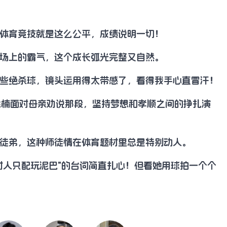
体育竞技就是这么公平，成绩说明一切！
场上的霸气，这个成长弧光完整又自然。
些绝杀球，镜头运用得太带感了，看得我手心直冒汗！
徐楠面对母亲劝说那段，坚持梦想和孝顺之间的挣扎演
徒弟，这种师徒情在体育题材里总是特别动人。
村人只配玩泥巴"的台词简直扎心！但看她用球拍一个个