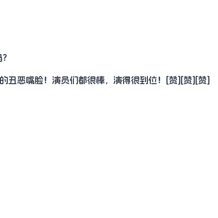
吗？
恶嘴脸！演员们都很棒，演得很到位！[赞][赞][赞]