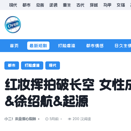
现代
都市
总裁
逆袭
重生
古代
穿越
马甲
女强
首页
最新短剧
打脸虐渣
都市情感
日久生
排行榜
版规
都市
打脸虐渣
现代
红妆挥拍破长空 女性成
&徐绍航&起源
小二！来盘撕心裂肺
5月前
200 次阅读