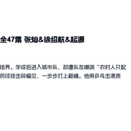
全47集 张灿&徐绍航&起源
培养。学成后进入城市队，却遭队友嘲讽“农村人只配
厉球技击碎偏见，一步步打上巅峰。他用乒乓击溃质