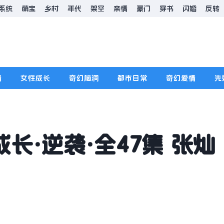
系统
萌宝
乡村
年代
架空
亲情
豪门
穿书
闪婚
反转
情
女性成长
奇幻脑洞
都市日常
奇幻爱情
先
长·逆袭·全47集 张灿