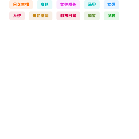
日久生情
穿越
女性成长
马甲
女强
系统
奇幻脑洞
都市日常
萌宝
乡村