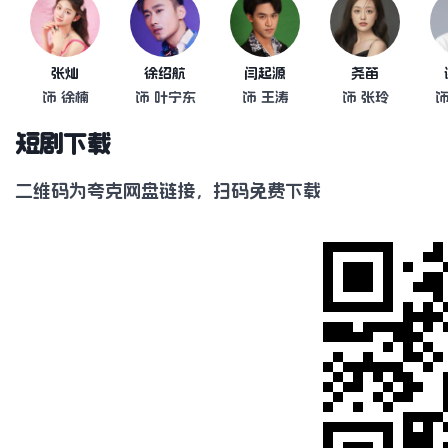
张灿
徐绍航
闫起源
尧笛
饰 徐楠
饰 叶宁东
饰 王涛
饰 张玲
饰
短剧下载
二维码为夸克网盘链接，扫码免费下载