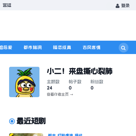
宫廷
登录
婚后爱
都市脑洞
暗恋成真
古风言情
小二！来盘撕心裂肺
主题数
帖子数
粉丝数
24
0
0
查看作者主页
→
最近短剧
都市
打脸虐渣
现代