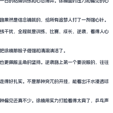
一日的枯燥训练和心态博弈。徐楠面对压力和偏见的心
路果然是信念铺就的，给所有追梦人打了一剂强心针。
线干扰，全程就是训练、比赛、成长、逆袭，看得人心
把徐楠那股子倔强和清澈演活了。
也更佩服主角的坚持。逆袭路上第一个要说服的，往往
走得好扎实。不是那种突兀的开挂，能看出汗水浸透球
种偏见还真不少。徐楠用实力打脸看得太爽了，乒乓声