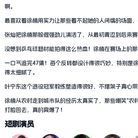
啊。
最喜欢看徐楠用实力让那些看不起她的人闭嘴的场面，
张灿把徐楠那股倔强劲儿演活了，从最初青涩到后来赛
没想到乒乓球题材能拍得这么热血！徐楠在赛场上的那
一口气追完47集！每个反转都设计得很巧妙，特别是
得太细腻了。
叶宁东这个退役冠军教练塑造得很好，不摆架子真心带
徐楠从农村走到城市队的经历太真实了，那些嘲笑"农
打脸回去，真的爽爆了！
短剧演员