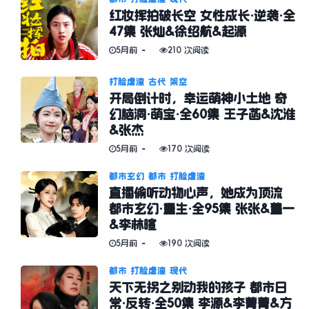
红妆挥拍破长空 女性成长·逆袭·全
47集 张灿&徐绍航&起源
5月前
210 次阅读
打脸虐渣
古代
架空
开局倒计时，幸运萌神小土地 奇
幻脑洞·萌宝·全60集 王子菡&沈淮
&张杰
5月前
170 次阅读
都市玄幻
都市
打脸虐渣
直播偷听动物心声，她成为顶流
都市玄幻·重生·全95集 张张&董一
&李林暄
5月前
190 次阅读
都市
打脸虐渣
现代
天下无拐之别动我的孩子 都市日
常·反转·全50集 李源&李菁菁&方