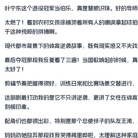
叶宁东这个退役冠军当伯乐，真是慧眼识珠。好的导师
太燃了！看到农村女孩徐楠顶着所有人的嘲讽拿起球拍
于这种纯粹的拼搏啊。
现代都市背景下的体育逆袭故事，既有现实感又不失戏
最后夺冠那段我反复看了三遍！当国歌响起的时候，真
太好了！
剪辑节奏把握得很好，训练日常和比赛场景交替进行，
这部剧最打动我的是它不只讲逆袭，更讲了女性在体育
刻板印象。
配角们也都很出彩，特别是那个总使绊子的队友王涛，
妈妈劝她放弃那段戏我哭得稀里哗啦，太理解这种家庭