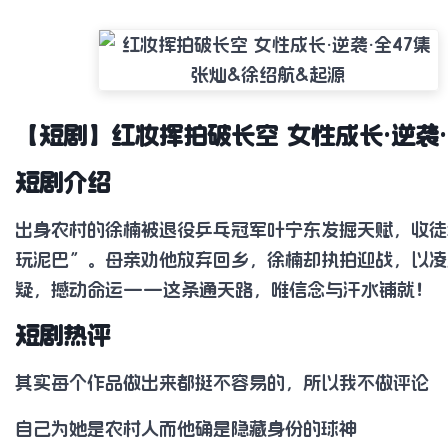
【短剧】红妆挥拍破长空 女性成长·逆袭·
短剧介绍
出身农村的徐楠被退役乒乓冠军叶宁东发掘天赋，收徒
玩泥巴”。母亲劝他放弃回乡，徐楠却执拍迎战，以凌
疑，撼动命运——这条通天路，唯信念与汗水铺就！
短剧热评
其实每个作品做出来都挺不容易的，所以我不做评论
自己为她是农村人而他确是隐藏身份的球神