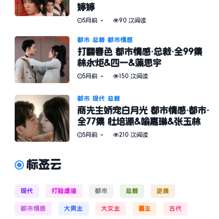
婷婷
5月前
90 次阅读
都市
总裁
都市情感
打翻春色 都市情感·总裁·全99集
林永炬&四一&蒲思宇
5月前
150 次阅读
都市
现代
总裁
商先生娇宠白月光 都市情感·都市·
全77集 杜培源&喻嘉琳&张玉林
5月前
210 次阅读
标签云
现代
打脸虐渣
都市
总裁
逆袭
都市情感
大男主
大女主
重生
古代