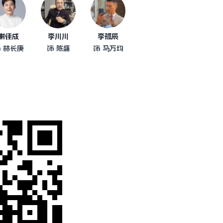
谢佳成
李川川
李孤辰
 林长庚
饰 陈盛
饰 马万均