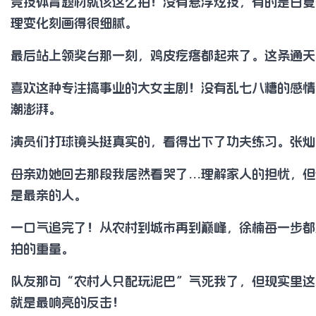
竞技体育题材就该这么拍！没有悬浮炫技，有的是日复
理变化刻画得很细腻。
最后站上领奖台那一刻，鸡皮疙瘩都起来了。这条通天
喜欢这种专注搞事业的大女主剧！没有乱七八糟的感情
潮澎湃。
演员们打球镜头挺真实的，看得出下了功夫练习。张灿
母亲劝她回去那段我居然看哭了…理解家人的担忧，但
是最亲的人。
一口气追完了！从农村到城市再到巅峰，徐楠每一步都
拍的重量。
队友那句“农村人只配玩泥巴”气死我了，但现实里这
就是最响亮的反击！