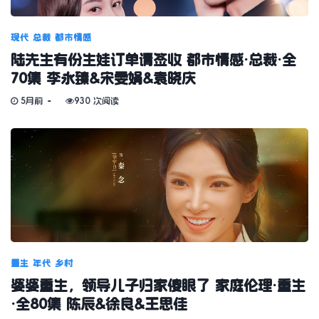
现代
总裁
都市情感
陆先生有份生娃订单请签收 都市情感·总裁·全
70集 李永臻&宋雯娟&袁晓庆
5月前
930 次阅读
重生
年代
乡村
婆婆重生，领导儿子归家傻眼了 家庭伦理·重生
·全80集 陈辰&徐良&王思佳