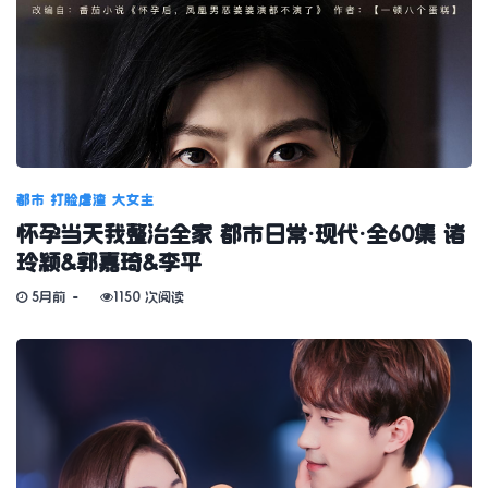
都市
打脸虐渣
大女主
怀孕当天我整治全家 都市日常·现代·全60集 诸
玲颖&郭嘉琦&李平
5月前
1150 次阅读