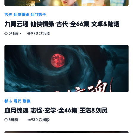
古代
仙侠情缘
仙门弟子
九霄云瑶 仙侠情缘·古代·全66集 文卓&陆烟
5月前
970 次阅读
都市
现代
群像
血月惊魂 志怪·玄学·全46集 王浩&刘灵
5月前
930 次阅读