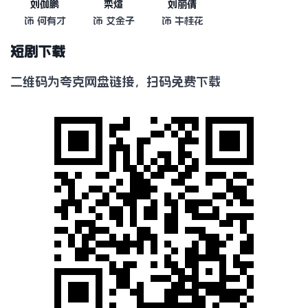
刘伽鹏
栾煊
刘丽倩
饰 何有才
饰 艾金子
饰 牛桂花
短剧下载
二维码为夸克网盘链接，扫码免费下载