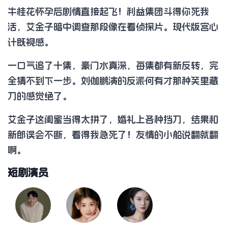
牛桂花怀孕后剧情直接起飞！利益集团斗得你死我
活，艾金子暗中调查那段像在看侦探片。现代版宫心
计既视感。
一口气追了十集，豪门水真深，每集都有新反转，完
全猜不到下一步。刘伽鹏演的反派何有才那种笑里藏
刀的感觉绝了。
艾金子这闺蜜当得太拼了，婚礼上各种挡刀，结果和
新郎误会不断，看得我急死了！友情的小船说翻就翻
啊。
短剧演员