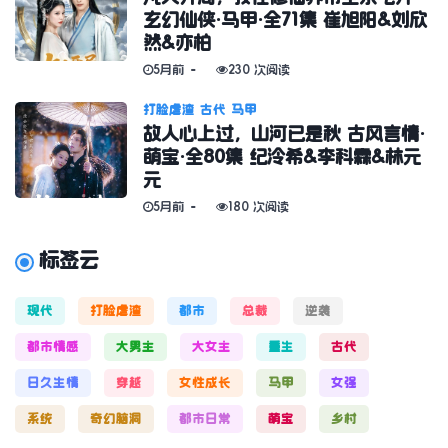
玄幻仙侠·马甲·全71集 崔旭阳&刘欣
然&亦柏
5月前
230 次阅读
打脸虐渣
古代
马甲
故人心上过，山河已是秋 古风言情·
萌宝·全80集 纪泠希&李科霖&林元
元
5月前
180 次阅读
标签云
现代
打脸虐渣
都市
总裁
逆袭
都市情感
大男主
大女主
重生
古代
日久生情
穿越
女性成长
马甲
女强
系统
奇幻脑洞
都市日常
萌宝
乡村