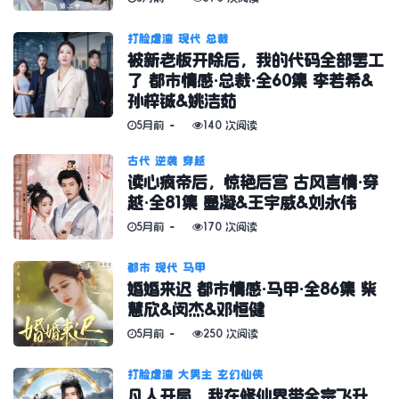
打脸虐渣
现代
总裁
被新老板开除后，我的代码全部罢工
了 都市情感·总裁·全60集 李若希&
孙梓铖&姚洁茹
5月前
140 次阅读
古代
逆袭
穿越
读心疯帝后，惊艳后宫 古风言情·穿
越·全81集 墨凝&王宇威&刘永伟
5月前
170 次阅读
都市
现代
马甲
婚婚来迟 都市情感·马甲·全86集 柴
慧欣&闵杰&邓恒健
5月前
250 次阅读
打脸虐渣
大男主
玄幻仙侠
凡人开局，我在修仙界带全宗飞升