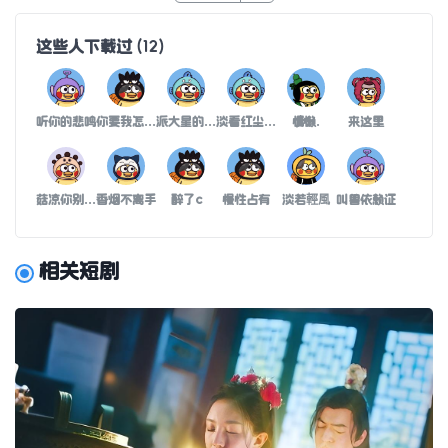
这些人下载过
(
12
)
听你的悲鸣
你要我怎么样
派大星的海洋裤
淡看红尘系浮云
慵懒.
来这里
菇凉你别傻了
香烟不离手
醉了c
慢性占有
淡若輕風
叫兽依赖证
相关短剧