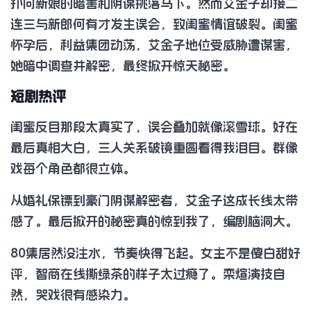
扑向新娘的暗害和阴谋挑落马下。然而艾金子却接二
连三与新郎何有才发生误会，致闺蜜情谊破裂。闺蜜
怀孕后，利益集团动荡，艾金子地位受威胁遭谋害，
她暗中调查并解密，最终掀开惊天秘密。
短剧热评
闺蜜反目那段太真实了，误会叠加就像滚雪球。好在
最后真相大白，三人关系破镜重圆看得我泪目。群像
戏每个角色都很立体。
从婚礼保镖到豪门阴谋解密者，艾金子这成长线太带
感了。最后掀开的秘密真的惊到我了，编剧脑洞大。
80集居然没注水，节奏快得飞起。女主不是傻白甜好
评，智商在线撕绿茶的样子太过瘾了。栾煊演技自
然，哭戏很有感染力。