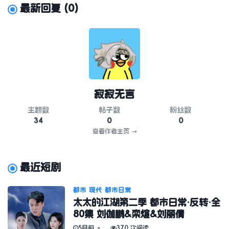
最新回复
(
0
)
寂寂无言
主题数
帖子数
粉丝数
34
0
0
查看作者主页
→
最近短剧
都市
现代
都市日常
太太的江湖第二季 都市日常·反转·全
80集 刘伽鹏&栾煊&刘丽倩
5月前
370 次阅读