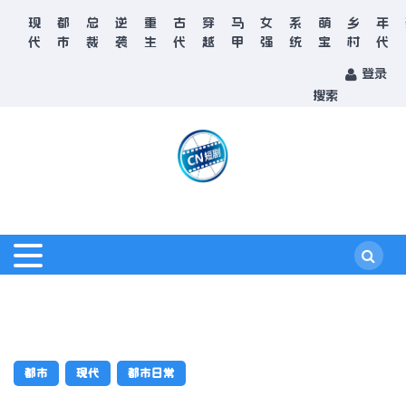
现
都
总
逆
重
古
穿
马
女
系
萌
乡
年
代
市
裁
袭
生
代
越
甲
强
统
宝
村
代
登录
搜索
都市
现代
都市日常