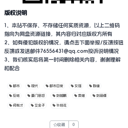
版权说明
1、本站不保存、不存储任何实质资源，以上二维码
指向为网盘资源链接，其内容归对应版权方所有
2、如有侵犯版权的情况，请点击下面举报/反馈按钮
反馈或发送邮件
76556431@qq.com
投诉说明情况
3、我们核实后将第一时间删除相关内容，谢谢理解
和配合
都市
现代
都市日常
女强
群像
反转
豪门恩怨
刘伽鹏
栾煊
刘丽倩
何有才
艾金子
牛桂花
收藏
0