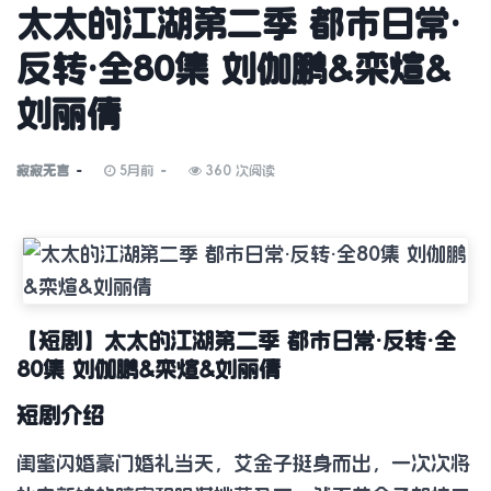
太太的江湖第二季 都市日常·
反转·全80集 刘伽鹏&栾煊&
刘丽倩
寂寂无言
5月前
360 次阅读
【短剧】太太的江湖第二季 都市日常·反转·全
80集 刘伽鹏&栾煊&刘丽倩
短剧介绍
闺蜜闪婚豪门婚礼当天，艾金子挺身而出，一次次将