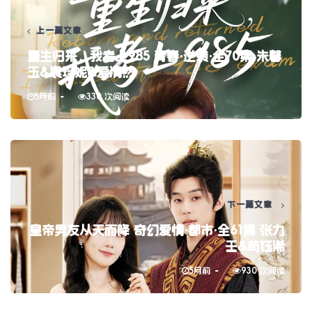
上一篇文章
重生归来，我考上985 青春·逆袭·全70集 朱馨
玉&袁珍妮&爱清然
5月前
330 次阅读
下一篇文章
皇帝男友从天而降 奇幻爱情·都市·全61集 张力
壬&苟钰浠
5月前
930 次阅读