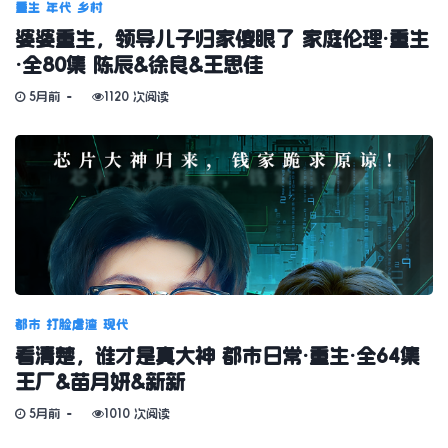
重生
年代
乡村
婆婆重生，领导儿子归家傻眼了 家庭伦理·重生
·全80集 陈辰&徐良&王思佳
5月前
1120 次阅读
都市
打脸虐渣
现代
看清楚，谁才是真大神 都市日常·重生·全64集
王厂&苗月妍&新新
5月前
1010 次阅读