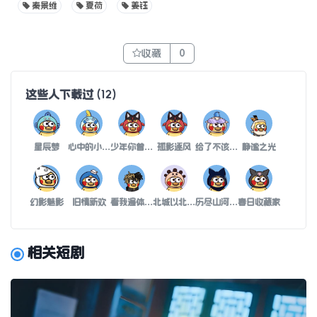
秦景维
夏荷
姜钰
收藏
0
这些人下载过
(
12
)
星辰梦
心中的小鹿已撞死
少年你曾是我的命
孤影逐风
给了不该给的柔情
静谧之光
幻影魅影
旧情新欢
看我遍体鳞伤是有多爽
北城以北安静的夜
历尽山河走向你
春日收藏家
相关短剧