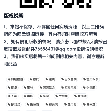
版权说明
1、本站不保存、不存储任何实质资源，以上二维码
指向为网盘资源链接，其内容归对应版权方所有
2、如有侵犯版权的情况，请点击下面举报/反馈按钮
反馈或发送邮件
76556431@qq.com
投诉说明情况
3、我们核实后将第一时间删除相关内容，谢谢理解
和配合
打脸虐渣
古代
逆袭
日久生情
古风权谋
朝堂
王爷
强强联合
宫斗宅斗
张智鹏
天澜
姜彭
李忠
卞楚娴
曹加银
陈致均
朱林雨
祁元鸿
苏月珍
秦景彦