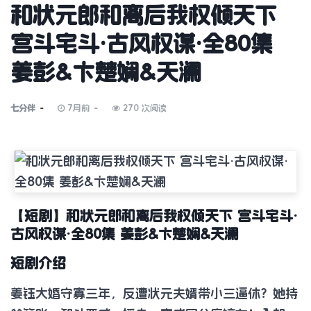
和状元郎和离后我权倾天下
宫斗宅斗·古风权谋·全80集
姜彭&卞楚娴&天澜
七分伴
7月前
270 次阅读
【短剧】和状元郎和离后我权倾天下 宫斗宅斗·
古风权谋·全80集 姜彭&卞楚娴&天澜
短剧介绍
姜钰大婚守寡三年，反遭状元夫婿带小三逼休？她持