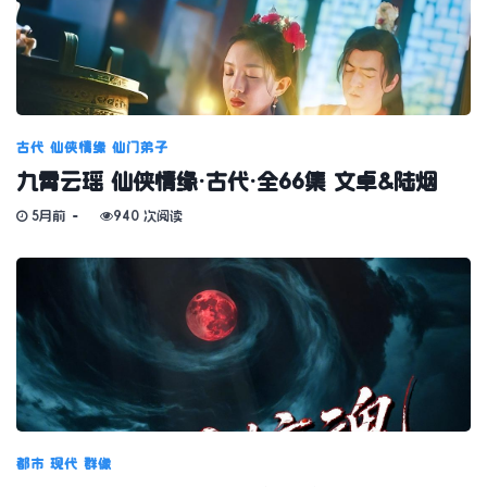
古代
仙侠情缘
仙门弟子
九霄云瑶 仙侠情缘·古代·全66集 文卓&陆烟
5月前
940 次阅读
都市
现代
群像