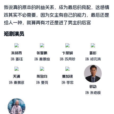
我说真的原本的利益关系，成为最后的良配，这感情
戏其实不必需要，因为女主有自己的能力，最后还是
给人一种，就算再有才还是进了男主的后宫
短剧演员
朱林雨
张智鹏
卞楚娴
姜彭
饰 姜钰
饰 秦景维
饰 苏月珍
饰 祁元鸿
天澜
陈致均
曹加银
饰 秦景彦
饰 夏荷
饰 李忠
郭勐
饰 朱老板