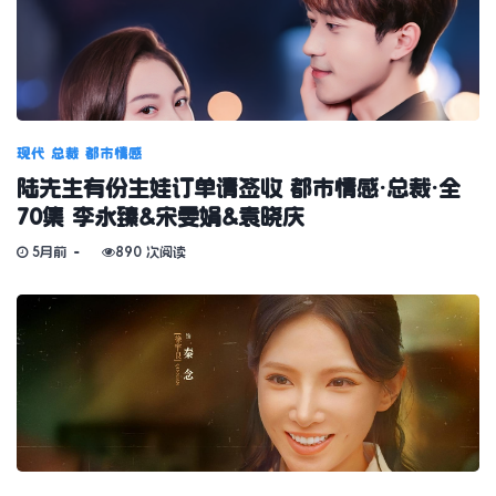
现代
总裁
都市情感
陆先生有份生娃订单请签收 都市情感·总裁·全
70集 李永臻&宋雯娟&袁晓庆
5月前
890 次阅读