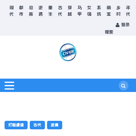
现
都
总
逆
重
古
穿
马
女
系
萌
乡
年
代
市
裁
袭
生
代
越
甲
强
统
宝
村
代
登录
搜索
打脸虐渣
古代
逆袭