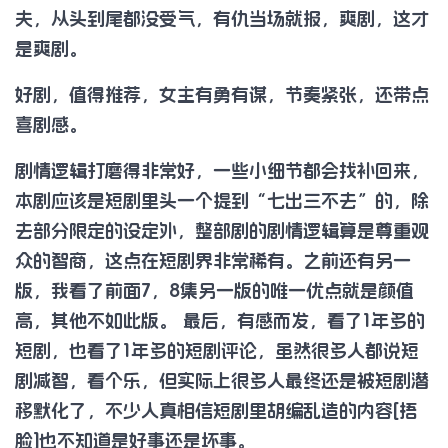
夫，从头到尾都没受气，有仇当场就报，爽剧，这才
是爽剧。
好剧，值得推荐，女主有勇有谋，节奏紧张，还带点
喜剧感。
剧情逻辑打磨得非常好，一些小细节都会找补回来，
本剧应该是短剧里头一个提到“七出三不去”的，除
去部分限定的设定外，整部剧的剧情逻辑算是尊重观
众的智商，这点在短剧界非常稀有。之前还有另一
版，我看了前面7，8集另一版的唯一优点就是颜值
高，其他不如此版。 最后，有感而发，看了1年多的
短剧，也看了1年多的短剧评论，虽然很多人都说短
剧减智，看个乐，但实际上很多人最终还是被短剧潜
移默化了，不少人真相信短剧里胡编乱造的内容[捂
脸]也不知道是好事还是坏事。