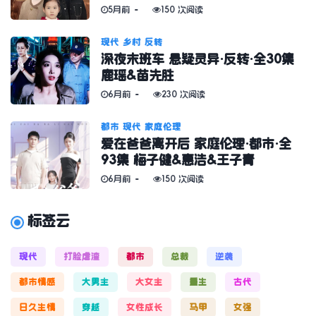
5月前
150 次阅读
现代
乡村
反转
深夜末班车 悬疑灵异·反转·全30集
鹿瑶&苗先胜
6月前
230 次阅读
都市
现代
家庭伦理
爱在爸爸离开后 家庭伦理·都市·全
93集 梅子健&惠浩&王子青
6月前
150 次阅读
标签云
现代
打脸虐渣
都市
总裁
逆袭
都市情感
大男主
大女主
重生
古代
日久生情
穿越
女性成长
马甲
女强