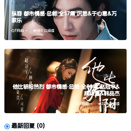
上一篇文章
纵容 都市情感·总裁·全57集 沉思&于心意&万
家乐
7月前
180 次阅读
下一篇文章
他比骄阳热烈 都市情感·总裁·全80集 赵冠宇&
段柒萱&韩品杰
7月前
320 次阅读
最新回复
(
0
)