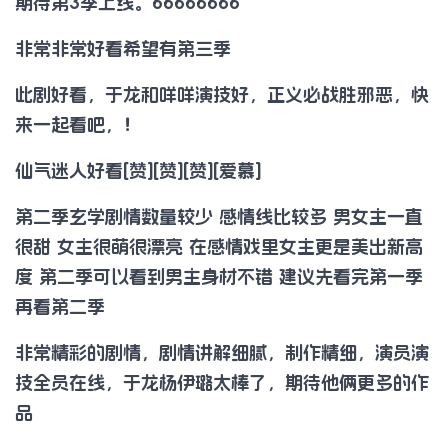
期待第3季上线。66666666
非常非常好看希望有第三季
此剧好看，于龙和咩咩演技好，正义必战胜邪恶，快
来一起看吧，！
仙气迷人好看[赞][赞][赞][爱慕]
第二季玄学剧情数量较少 感情线比较多 男女主一直
很甜 女主很萌很漂亮 在感情戏里女主更是美出新高
度 第二季可以看到男主身材不错 建议先看完第一季
再看第二季
非常精彩的剧情，剧情讲解细腻，制作精细，演员演
技全员在线，于龙杨伊璐太棒了，期待他俩更多的作
品