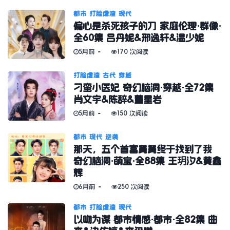
都市
打脸虐渣
现代
偏心是杀死孩子的刀 家庭伦理·群像·
全60集 吕丹妮&邢逸轩&温少妮
5月前
170 次阅读
打脸虐渣
古代
穿越
刁蛮小医妃 奇幻脑洞·穿越·全72集
肖文宇&陈辞&董星岩
5月前
150 次阅读
都市
现代
逆袭
那天，五个首富舅舅终于找到了我
奇幻脑洞·萌宝·全88集 王玥汐&黄鑫
辉
6月前
250 次阅读
都市
打脸虐渣
现代
以吻为谋 都市情感·都市·全82集 曲