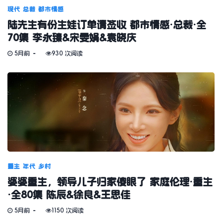
现代
总裁
都市情感
陆先生有份生娃订单请签收 都市情感·总裁·全
70集 李永臻&宋雯娟&袁晓庆
5月前
930 次阅读
重生
年代
乡村
婆婆重生，领导儿子归家傻眼了 家庭伦理·重生
·全80集 陈辰&徐良&王思佳
5月前
1150 次阅读