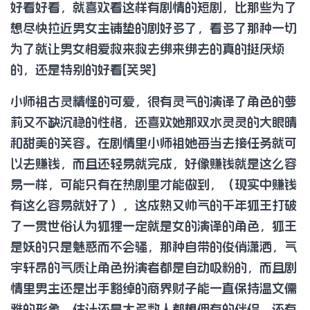
好看好看，就喜欢看这样有剧情的短剧，比那些为了
想尽快拉近男女主铺垫的剧好多了，看多了那种一切
为了就让男女相爱救来救去绑来绑去的真的挺厌烦
的，还是特别的好看[笑哭]
小师祖古灵精怪的可爱，很有灵气的演译了角色的萝
莉又不缺沉稳的性格，还喜欢她那双水灵灵的大眼晴
和甜美的笑容。在剧情里小师祖她每当去接任务就可
以去赚钱，而且还轻易就完成，好像赚钱就是这么容
易一样，可能只有在热剧里才能做到，（现实中赚钱
有这么容易就好了），这成熟又帅气的千年狐王打破
了一贯世俗认为狐狸一定就是女的演译的角色，狐王
是妖的只是魅惑而不会骚，那种自带的俊俏潇洒，气
宇轩昂的气质让角色扮演者都是自动吸粉的，而且剧
情里男主还是出手豁绰的商界财子能一直保持温文儒
雅的形象，估计还是大多数人都想佣有的伴侣。还有