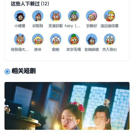
这些人下载过
(
12
)
小裙摆
你毁我
无言的歌
fairy（仙女）
岁静好
海边做诗意
待我强大给媳妇满屋零食
浪爷
散啦
年岁无情
发梢亲吻
杰入我心
相关短剧