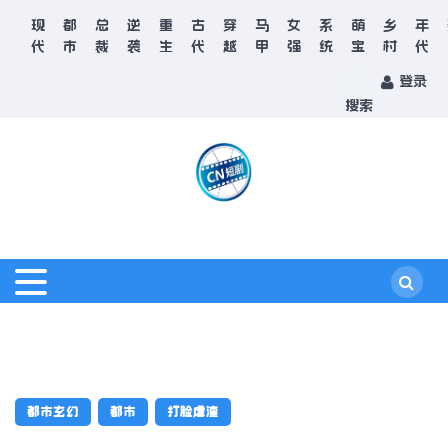
现
都
总
逆
重
古
穿
马
女
系
萌
乡
年
代
市
裁
袭
生
代
越
甲
强
统
宝
村
代
登录
搜索
都市玄幻
都市
打脸虐渣