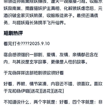
带领徒孙南巢除妖赚钱，遭天一观屡屡刁难。收服水
妖救南巢、揭露猫妖护主真相、化解狼妖虐恋后，元
酒识破金家灭妖阴谋，收服叛徒弟子。最终还清债
务，与狐妖雍长殊携手飞升仙界。
短剧热评
看完打卡????2025.9.10
宿命感很强的一部剧，爱情，友情，亲情都包含在
内，与其说是玄学故事，更像是人性的故事。
于龙杨咩咩这部短剧很欲很好看
好看，养眼，情节紧凑，内容还不错，很喜欢。喜欢
于龙和杨伊璐[送花][送花][送花]
不知道说什么，两个字就是：好看，四个字就是：非