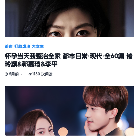
都市
打脸虐渣
大女主
怀孕当天我整治全家 都市日常·现代·全60集 诸
玲颖&郭嘉琦&李平
5月前
1150 次阅读