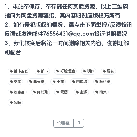
1、本站不保存、不存储任何实质资源，以上二维码
指向为网盘资源链接，其内容归对应版权方所有
2、如有侵犯版权的情况，请点击下面举报/反馈按钮
反馈或发送邮件
76556431@qq.com
投诉说明情况
3、我们核实后将第一时间删除相关内容，谢谢理解
和配合
都市玄幻
都市
打脸虐渣
现代
反转
玄学
李天舒
于龙
白俊城
杨伊璐
刘志富
雍长殊
元酒
金源
南巢
吴晖
收藏
0