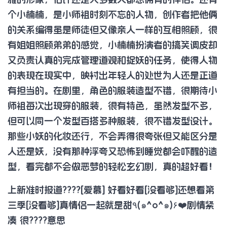
个小楠楠，是小师祖时刻不忘的人物，创作者把他俩
的关系编得虽是师徒但又像亲人一样的互相照顾，很
有姐姐照顾弟弟的感觉，小楠楠扮演者的搞笑调皮却
又负责认真的完成管理道观和捉妖的任务，使得人物
的表现在现实中，映衬出年轻人的处世为人还是正道
有担当的。在剧里，角色的服装造型不错，很期待小
师祖每次出现穿的服装，很有特色，虽然发型不多，
但可以同一个发型百搭多种服装，很不错发型设计。
那些小妖的化妆还行，不会弄得很夸张但又能区分是
人还是妖，没有那种浮夸又恐怖到睡觉都会吓醒的造
型，看完都不会做恶梦的轻松玄幻剧，真的超好看！
上新准时报道????[爱慕] 好看好看[没看够]还想看第
三季[没看够]真情侣一起就是甜٩(๑^o^๑)۶❤️剧情紧
凑 很????️意思