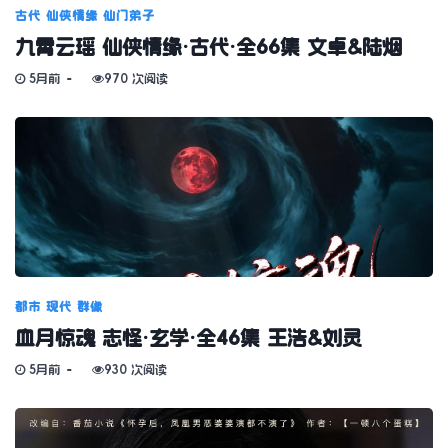
古代
仙侠情缘
仙门弟子
九霄云瑶 仙侠情缘·古代·全66集 文卓&陆烟
5月前
970 次阅读
都市
现代
群像
血月惊魂 志怪·玄学·全46集 王浩&刘灵
5月前
930 次阅读