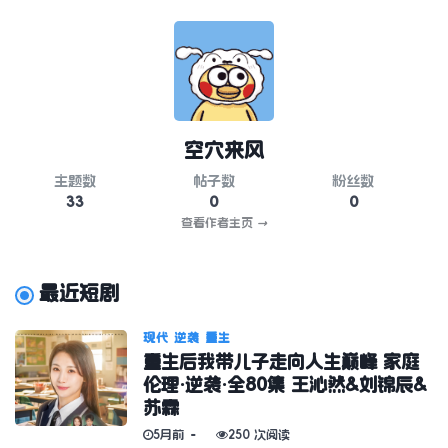
空穴来风
主题数
帖子数
粉丝数
33
0
0
查看作者主页
→
最近短剧
现代
逆袭
重生
重生后我带儿子走向人生巅峰 家庭
伦理·逆袭·全80集 王沁然&刘锦辰&
苏霖
5月前
250 次阅读