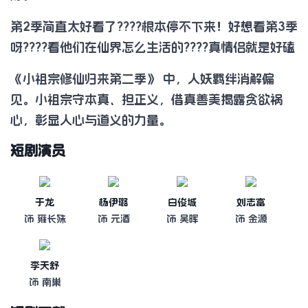
第2季简直太好看了????根本停不下来！好想看第3季
呀????看他们在仙界怎么生活的????真情侣就是好磕
《小祖宗修仙归来第二季》 中，人妖羁绊消解偏
见。小祖宗守本真、担正义，借真善美揭露贪欲祸
心，彰显人心与道义的力量。
短剧演员
于龙
杨伊璐
白俊城
刘志富
饰 雍长殊
饰 元酒
饰 吴晖
饰 金源
李天舒
饰 南巢