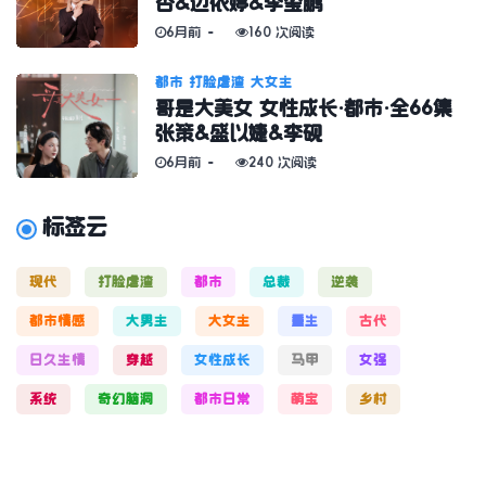
杏&边依婷&李玺鹏
6月前
160 次阅读
都市
打脸虐渣
大女主
哥是大美女 女性成长·都市·全66集
张策&盛以婕&李砚
6月前
240 次阅读
标签云
现代
打脸虐渣
都市
总裁
逆袭
都市情感
大男主
大女主
重生
古代
日久生情
穿越
女性成长
马甲
女强
系统
奇幻脑洞
都市日常
萌宝
乡村