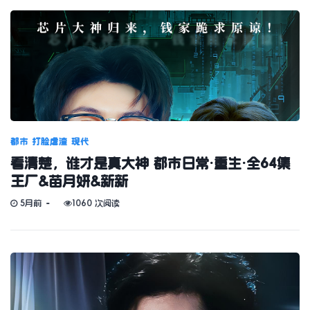
都市
打脸虐渣
现代
看清楚，谁才是真大神 都市日常·重生·全64集
王厂&苗月妍&新新
5月前
1060 次阅读