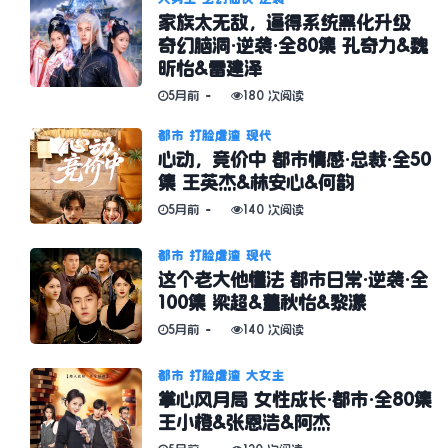
家族太无敌，逼得系统黑化升级
奇幻脑洞·逆袭·全80集 孔奇力&魏
昕怡&雷建泽
5月前
180 次阅读
都市
打脸虐渣
现代
心动，竞价中 都市情感·总裁·全50
集 王英杰&林安心&何韵
5月前
140 次阅读
都市
打脸虐渣
现代
这个老大他懂法 都市日常·逆袭·全
100集 梁超&董秋怡&黎漾
5月前
140 次阅读
都市
打脸虐渣
大女主
掌心风月局 女性成长·都市·全80集
王小橙&张恩浩&阿杰