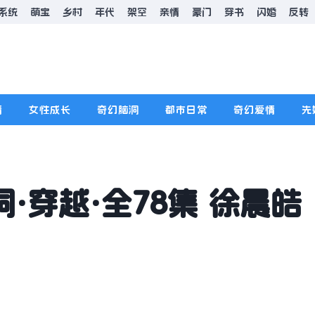
系统
萌宝
乡村
年代
架空
亲情
豪门
穿书
闪婚
反转
情
女性成长
奇幻脑洞
都市日常
奇幻爱情
先
·穿越·全78集 徐晨皓