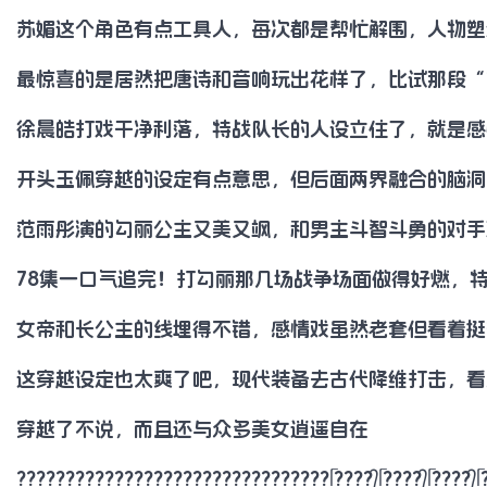
苏媚这个角色有点工具人，每次都是帮忙解围，人物塑
最惊喜的是居然把唐诗和音响玩出花样了，比试那段“
徐晨皓打戏干净利落，特战队长的人设立住了，就是感
开头玉佩穿越的设定有点意思，但后面两界融合的脑洞
范雨彤演的勾丽公主又美又飒，和男主斗智斗勇的对手
78集一口气追完！打勾丽那几场战争场面做得好燃，
女帝和长公主的线埋得不错，感情戏虽然老套但看着挺
这穿越设定也太爽了吧，现代装备去古代降维打击，看
穿越了不说，而且还与众多美女逍遥自在
????????????????????????????????ᥬ????᭄ᥬ????᭄ᥬ????᭄ᥬ??