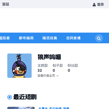
宫廷
登录
婚后爱
都市脑洞
暗恋成真
古风言情
狼声呜咽
主题数
帖子数
粉丝数
32
0
0
查看作者主页
→
最近短剧
大男主
玄幻仙侠
逆袭