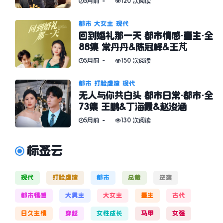
5月前
120 次阅读
都市
大女主
现代
回到婚礼那一天 都市情感·重生·全
88集 常丹丹&陈冠峄&王芃
5月前
150 次阅读
都市
打脸虐渣
现代
无人与你共白头 都市日常·都市·全
73集 王鹏&丁海霞&赵浚涵
5月前
130 次阅读
标签云
现代
打脸虐渣
都市
总裁
逆袭
都市情感
大男主
大女主
重生
古代
日久生情
穿越
女性成长
马甲
女强