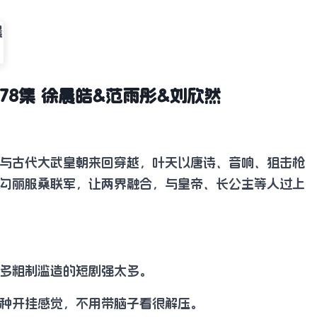
78集 徐晨皓&范雨彤&刘欣然
与古代大武皇朝来回穿越，叶天以唐诗、音响、狙击枪
勾丽服桑联军，让两界融合，与皇帝、长公主等人过上
多粗制滥造的短剧强太多。
种开挂感觉，不用带脑子看很解压。