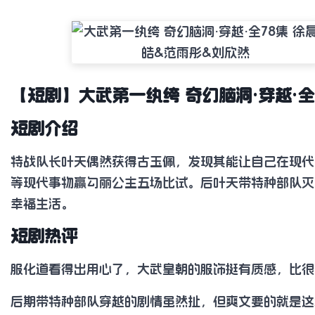
【短剧】大武第一纨绔 奇幻脑洞·穿越·全
短剧介绍
特战队长叶天偶然获得古玉佩，发现其能让自己在现代
等现代事物赢勾丽公主五场比试。后叶天带特种部队灭
幸福生活。
短剧热评
服化道看得出用心了，大武皇朝的服饰挺有质感，比很
后期带特种部队穿越的剧情虽然扯，但爽文要的就是这