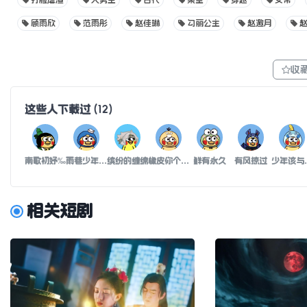
打脸虐渣
大男主
古代
架空
穿越
女帝
顾雨欣
范雨彤
赵佳琳
勾丽公主
赵邀月
收
这些人下载过
(
12
)
南歌初妤‰
雨巷少年振田
缤纷的缠绵
橡皮你个粉笔擦
鲜有永久
有风掠过
少年
相关短剧