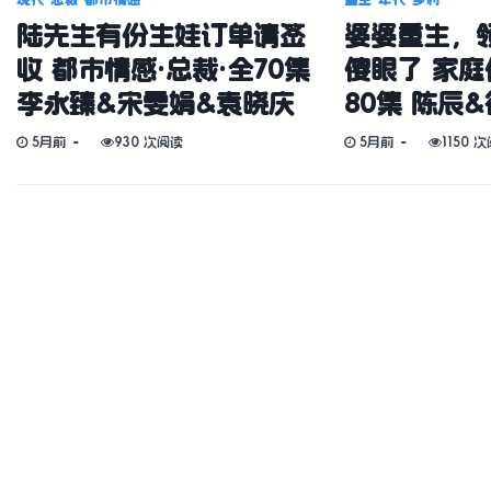
陆先生有份生娃订单请签
婆婆重生，
收 都市情感·总裁·全70集
傻眼了 家庭
李永臻&宋雯娟&袁晓庆
80集 陈辰
5月前
930 次阅读
5月前
1150 