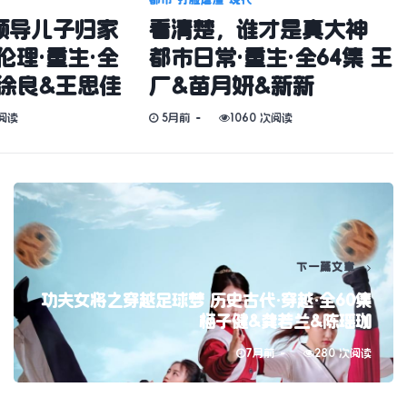
领导儿子归家
看清楚，谁才是真大神
伦理·重生·全
都市日常·重生·全64集 王
&徐良&王思佳
厂&苗月妍&新新
次阅读
5月前
1060 次阅读
下一篇文章
功夫女将之穿越足球梦 历史古代·穿越·全60集
梅子健&龚若兰&陈瑶珈
7月前
280 次阅读