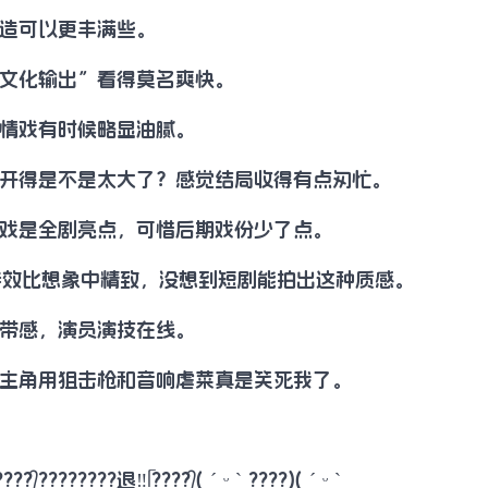
造可以更丰满些。
文化输出”看得莫名爽快。
情戏有时候略显油腻。
开得是不是太大了？感觉结局收得有点匆忙。
戏是全剧亮点，可惜后期戏份少了点。
特效比想象中精致，没想到短剧能拍出这种质感。
带感，演员演技在线。
主角用狙击枪和音响虐菜真是笑死我了。
??᭄????????退‼️ᥬ????᭄( ˊ ᵕ ˋ ????)( ˊ ᵕ ˋ