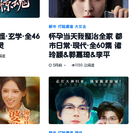
都市
打脸虐渣
大女主
·玄学·全46
怀孕当天我整治全家 都
灵
市日常·现代·全60集 诸
玲颖&郭嘉琦&李平
阅读
5月前
1150 次阅读
都市
打脸虐渣
现代