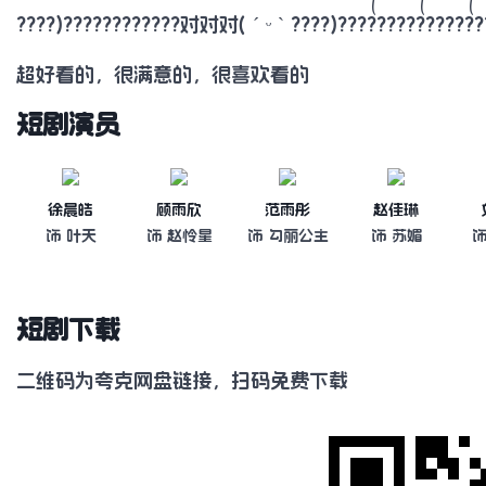
????)????????????对对对( ˊ ᵕ ˋ ????)???????????????
超好看的，很满意的，很喜欢看的
短剧演员
徐晨皓
顾雨欣
范雨彤
赵佳琳
饰 叶天
饰 赵怜星
饰 勾丽公主
饰 苏媚
饰
短剧下载
二维码为夸克网盘链接，扫码免费下载