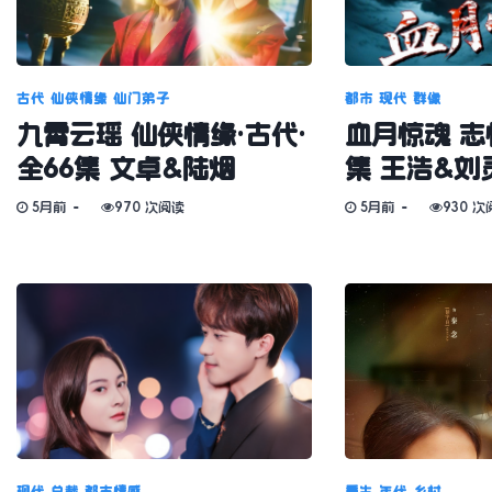
古代
仙侠情缘
仙门弟子
都市
现代
群像
九霄云瑶 仙侠情缘·古代·
血月惊魂 志怪
全66集 文卓&陆烟
集 王浩&刘
5月前
970 次阅读
5月前
930 次
现代
总裁
都市情感
重生
年代
乡村