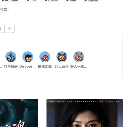
奇幻脑洞
叶天
刘欣然
苏媚
徐晨皓
赵怜星
藏
0
该与不该
花不解语
Devour吞噬
静谧之森
月上云朵
好人一生平胸