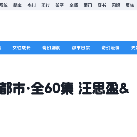
系统
萌宝
乡村
年代
架空
亲情
豪门
穿书
闪婚
反转
情
女性成长
奇幻脑洞
都市日常
奇幻爱情
先
都市·全60集 汪思盈&