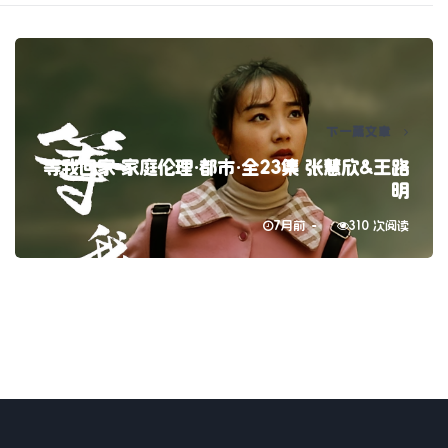
下一篇文章
等我回家 家庭伦理·都市·全23集 张慧欣&王路
明
7月前
310 次阅读