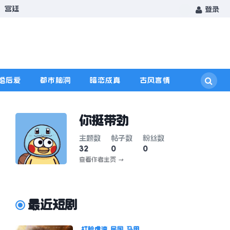
宫廷
登录
婚后爱
都市脑洞
暗恋成真
古风言情
你挺带劲
主题数
帖子数
粉丝数
32
0
0
查看作者主页
→
最近短剧
打脸虐渣
民国
马甲