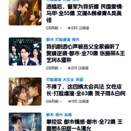
退婚后，督军为我折腰 民国爱情·
马甲·全55集 文渊&柳卓青&吴美
佳
5月前
220 次阅读
都市
打脸虐渣
现代
我的剧透心声被岳父全家偷听了
赘婿逆袭·都市·全70集 张振荣&王
艺珂&潘翀
5月前
210 次阅读
打脸虐渣
大女主
民国
不得了，这四姨太会兵法 女性成
长·打脸虐渣·全63集 贺子雨&白柯
6月前
150 次阅读
都市
现代
总裁
掌控欲 都市情感·都市·全72集 王
嘉懋&田甜一&清允