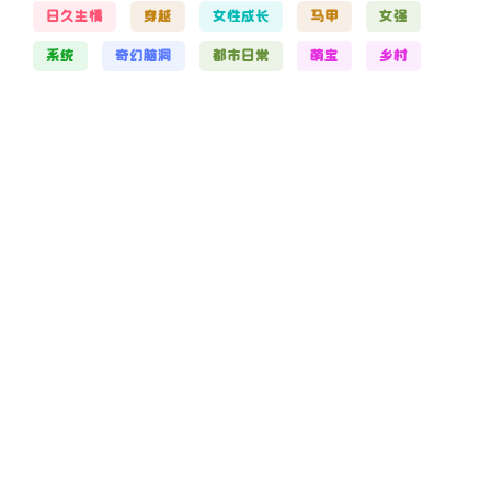
日久生情
穿越
女性成长
马甲
女强
系统
奇幻脑洞
都市日常
萌宝
乡村