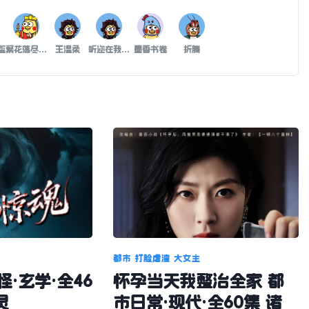
滥
繁花落尽冬雪来
王温柔
听迩在我身下喘息呻吟
墨香书卷
折腾
都市
打脸虐渣
大女主
·玄学·全46
怀孕当天我整治全家 都
灵
市日常·现代·全60集 诸