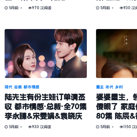
5月前
970 次阅读
5月前
930 次
现代
总裁
都市情感
重生
年代
乡村
陆先生有份生娃订单请签
婆婆重生，
收 都市情感·总裁·全70集
傻眼了 家庭
李永臻&宋雯娟&袁晓庆
80集 陈辰
5月前
930 次阅读
5月前
1150 