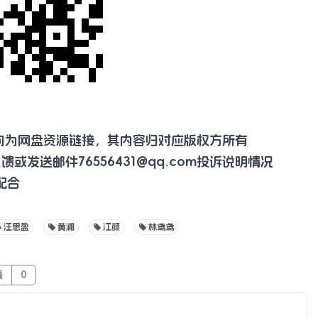
向为网盘资源链接，其内容归对应版权方所有
反馈或发送邮件
76556431@qq.com
投诉说明情况
配合
汪思盈
黄澜
江颜
林鸢鸢
藏
0