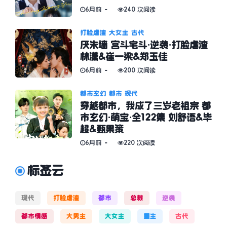
6月前
240 次阅读
打脸虐渣
大女主
古代
厌朱墙 宫斗宅斗·逆袭·打脸虐渣
林潇&崔一梁&郑玉佳
6月前
200 次阅读
都市玄幻
都市
现代
穿越都市，我成了三岁老祖宗 都
市玄幻·萌宝·全122集 刘舒语&毕
超&甄果策
6月前
220 次阅读
标签云
现代
打脸虐渣
都市
总裁
逆袭
都市情感
大男主
大女主
重生
古代