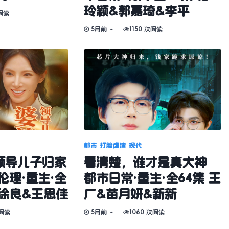
玲颖&郭嘉琦&李平
阅读
5月前
1150 次阅读
都市
打脸虐渣
现代
领导儿子归家
看清楚，谁才是真大神
伦理·重生·全
都市日常·重生·全64集 王
&徐良&王思佳
厂&苗月妍&新新
次阅读
5月前
1060 次阅读