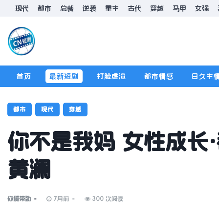
现代
都市
总裁
逆袭
重生
古代
穿越
马甲
女强
首页
最新短剧
打脸虐渣
都市情感
日久生
排行榜
版规
都市
现代
穿越
你不是我妈 女性成长·
黄澜
你挺带劲
7月前
300 次阅读