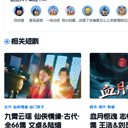
风吟唱
星辰逐梦
一张白纸
我心如墨是黑的
淡漠了执着
夏日么么凉
感情别泛
相关短剧
古代
仙侠情缘
仙门弟子
都市
现代
群像
九霄云瑶 仙侠情缘·古代·
血月惊魂 志怪
全66集 文卓&陆烟
集 王浩&刘