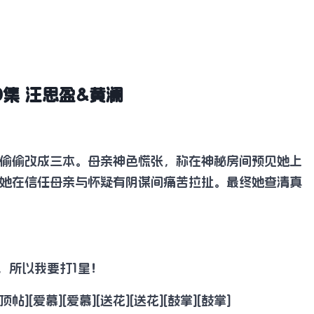
0集 汪思盈&黄澜
偷偷改成三本。母亲神色慌张，称在神秘房间预见她上
她在信任母亲与怀疑有阴谋间痛苦拉扯。最终她查清真
，所以我要打1星！
爱慕][爱慕][送花][送花][鼓掌][鼓掌]