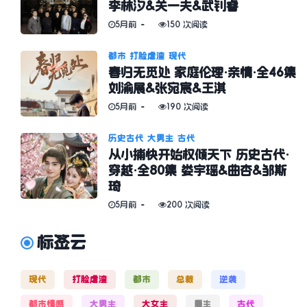
李林汐&关一夫&武钊睿
5月前
150 次阅读
都市
打脸虐渣
现代
春归无觅处 家庭伦理·亲情·全46集
刘渝展&张宛宸&王淇
5月前
190 次阅读
历史古代
大男主
古代
从小捕快开始权倾天下 历史古代·
穿越·全80集 娄宇瑶&曲杏&邹斯
琦
5月前
200 次阅读
标签云
现代
打脸虐渣
都市
总裁
逆袭
都市情感
大男主
大女主
重生
古代