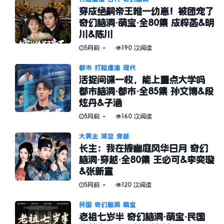
穿成绝嗣帝王唯一幼崽！被团宠了
奇幻脑洞·萌宝·全80集 成梓菡&明
川&陈川
5月前
190 次阅读
都市
打脸虐渣
现代
活捉间谍一枚，能上重点大学吗
都市脑洞·都市·全85集 孙文博&段
炫丹&子涵
5月前
160 次阅读
大男主
架空
穿越
长生：我在掖幽庭风华日月 奇幻
脑洞·穿越·全80集 王必可&李奕璇
&张新童
5月前
120 次阅读
民国
奇幻脑洞
萌宝
老祖七岁半 奇幻脑洞·萌宝·民国