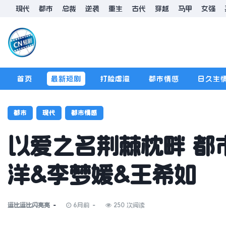
现代
都市
总裁
逆袭
重生
古代
穿越
马甲
女强
首页
最新短剧
打脸虐渣
都市情感
日久生
排行榜
版规
都市
现代
都市情感
以爱之名荆棘枕畔 都市
洋&李梦媛&王希如
逗比逗比闪亮亮
6月前
250 次阅读