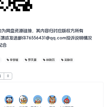
向为网盘资源链接，其内容归对应版权方所有
反馈或发送邮件
76556431@qq.com
投诉说明情况
配合
如
李梦媛
罗天豪
林晓筠
吴静菲
藏
0