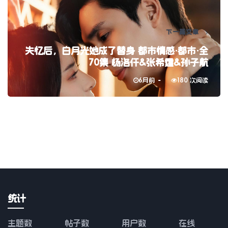
下一篇文章
失忆后，白月光她成了替身 都市情感·都市·全
70集 杨洛仟&张希霆&孙子航
6月前
180 次阅读
统计
主题数
帖子数
用户数
在线