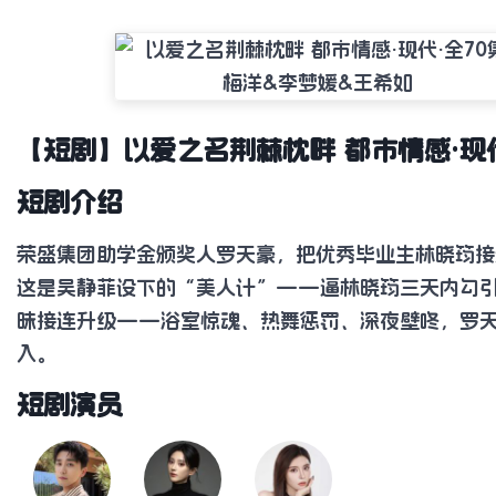
【短剧】以爱之名荆棘枕畔 都市情感·现代
短剧介绍
荣盛集团助学金颁奖人罗天豪，把优秀毕业生林晓筠接
这是吴静菲设下的“美人计”——逼林晓筠三天内勾
昧接连升级——浴室惊魂、热舞惩罚、深夜壁咚，罗
入。
短剧演员