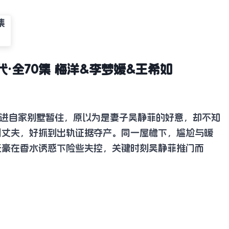
·全70集 梅洋&李梦媛&王希如
进自家别墅暂住，原以为是妻子吴静菲的好意，却不知
引丈夫，好抓到出轨证据夺产。同一屋檐下，尴尬与暧
天豪在香水诱惑下险些失控，关键时刻吴静菲推门而