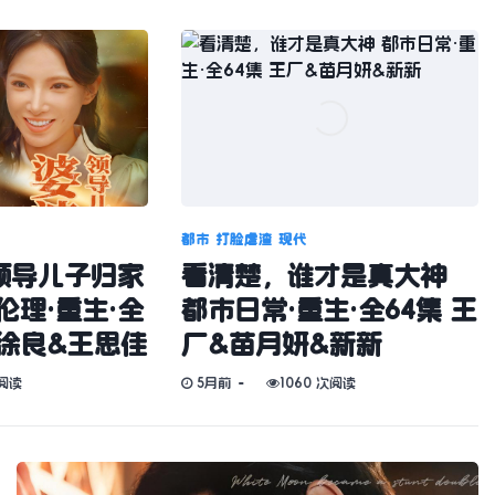
都市
打脸虐渣
现代
领导儿子归家
看清楚，谁才是真大神
伦理·重生·全
都市日常·重生·全64集 王
&徐良&王思佳
厂&苗月妍&新新
次阅读
5月前
1060 次阅读