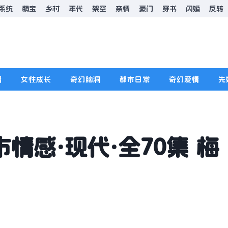
系统
萌宝
乡村
年代
架空
亲情
豪门
穿书
闪婚
反转
情
女性成长
奇幻脑洞
都市日常
奇幻爱情
先
情感·现代·全70集 梅