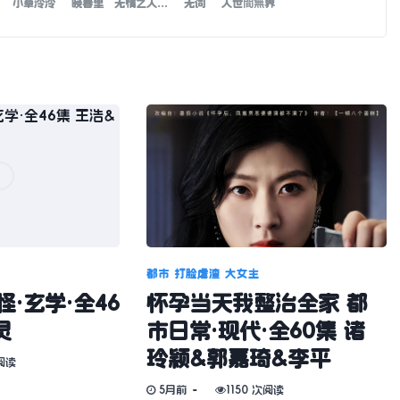
小草泠泠
晚春里
无情之人的有情是真情
无词
人世間無界
都市
打脸虐渣
大女主
·玄学·全46
怀孕当天我整治全家 都
灵
市日常·现代·全60集 诸
玲颖&郭嘉琦&李平
阅读
5月前
1150 次阅读