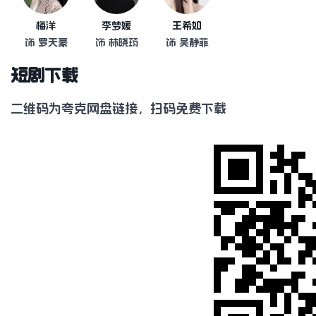
梅洋
李梦媛
王希如
饰 罗天豪
饰 林晓筠
饰 吴静菲
短剧下载
二维码为夸克网盘链接，扫码免费下载