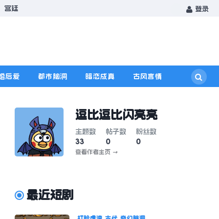
宫廷
登录
婚后爱
都市脑洞
暗恋成真
古风言情
逗比逗比闪亮亮
主题数
帖子数
粉丝数
33
0
0
查看作者主页
→
最近短剧
打脸虐渣
古代
奇幻脑洞