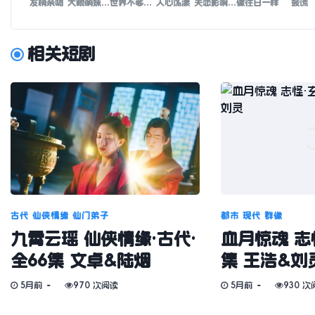
发梢亲吻
大眼萌妹李荣浩
世界不够温柔
人心荡漾
失恋影响学习
像往日一样
披谎
相关短剧
古代
仙侠情缘
仙门弟子
都市
现代
群像
九霄云瑶 仙侠情缘·古代·
血月惊魂 志怪
全66集 文卓&陆烟
集 王浩&刘
5月前
970 次阅读
5月前
930 次