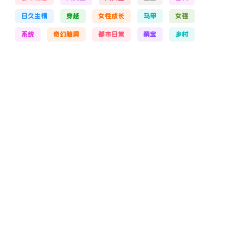
日久生情
穿越
女性成长
马甲
女强
系统
奇幻脑洞
都市日常
萌宝
乡村