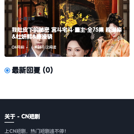
上一篇文章
我肚皮下的秘密 宫斗宅斗·重生·全75集 程琳淼
&杜妍熙&康凌骁
6月前
260 次阅读
最新回复
(
0
)
关于 - CN短剧
上CN短剧，热门短剧追不停！