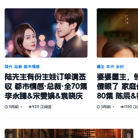
现代
总裁
都市情感
重生
年代
乡村
陆先生有份生娃订单请签
婆婆重生，
收 都市情感·总裁·全70集
傻眼了 家庭
李永臻&宋雯娟&袁晓庆
80集 陈辰
5月前
930 次阅读
5月前
1150 