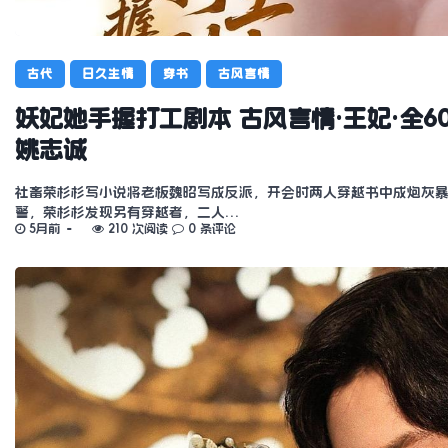
古代
日久生情
穿书
古风言情
妖妃她手握打工剧本 古风言情·王妃·全6
姚志诚
社畜荣杉杉写小说将老板魏昭写成反派，开会时两人穿越书中成炮灰
警，荣杉杉发现另有穿越者，二人…
5月前
210 次阅读
0 条评论