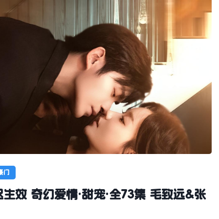
豪门
生效 奇幻爱情·甜宠·全73集 毛致远&张