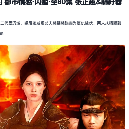
 都市情感·闪婚·全80集 张正越&林籽蓉
富二代墨沉域。婚后她发现丈夫装瞎装残实为复仇蛰伏，两人从猜疑到
，…
评论