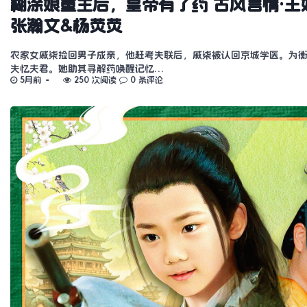
糊涂娘重生后，皇帝有了药 古风言情·王妃·
张瀚文&杨荧荧
农家女戚柒捡回男子成亲，他赶考失联后，戚柒被认回京城学医。为
失忆夫君。她助其寻解药唤醒记忆…
5月前
250 次阅读
0 条评论