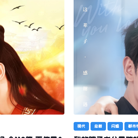
现代
总裁
闪婚
都市