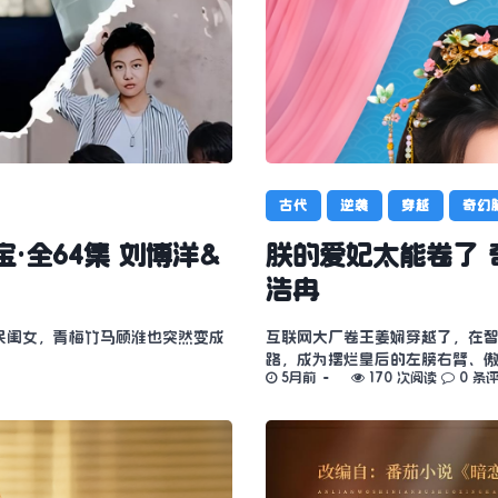
古代
逆袭
穿越
奇幻
·全64集 刘博洋&
朕的爱妃太能卷了 
浩冉
民闺女，青梅竹马顾淮也突然变成
互联网大厂卷王姜娴穿越了，在
路，成为摆烂皇后的左膀右臂、
5月前
170 次阅读
0 条