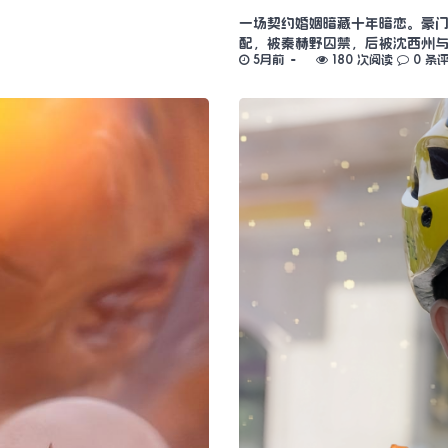
一场契约婚姻暗藏十年暗恋。豪
配，被秦赫野囚禁，后被沈西州
5月前
180 次阅读
0 条