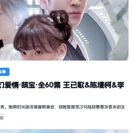
总裁
爱情·萌宝·全60集 王已歌&陈墁柯&李
手表。她用时光倒流镜查明身世，知她是楚灵汐与陆轻寒意外丢失的女
复…
评论