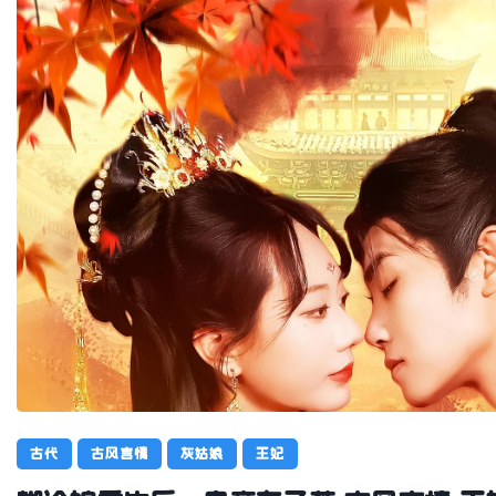
古代
古风言情
灰姑娘
王妃