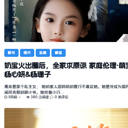
都市
现代
总裁
萌宝
奶宝火出圈后，全家求原谅 家庭伦理·萌宝
杨心妍&杨珊子
焉来意是个私生女， 她的家人因妈妈的罪行不喜欢她。她意外成为国
闻风丧胆的顾小爷。她拎着小行…
5月前
380 次阅读
0 条评论