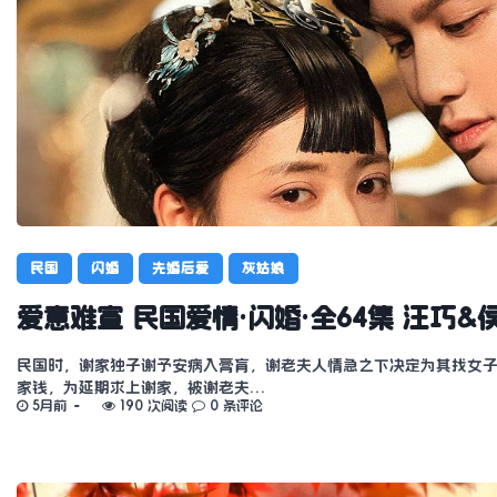
民国
闪婚
先婚后爱
灰姑娘
爱意难宣 民国爱情·闪婚·全64集 汪巧
民国时，谢家独子谢予安病入膏肓，谢老夫人情急之下决定为其找女
家钱，为延期求上谢家，被谢老夫…
5月前
190 次阅读
0 条评论