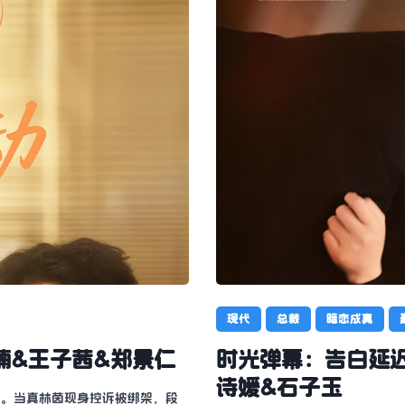
现代
总裁
暗恋成真
浩楠&王子茜&郑景仁
时光弹幕：告白延迟
诗媛&石子玉
爱。当真林茵现身控诉被绑架，段