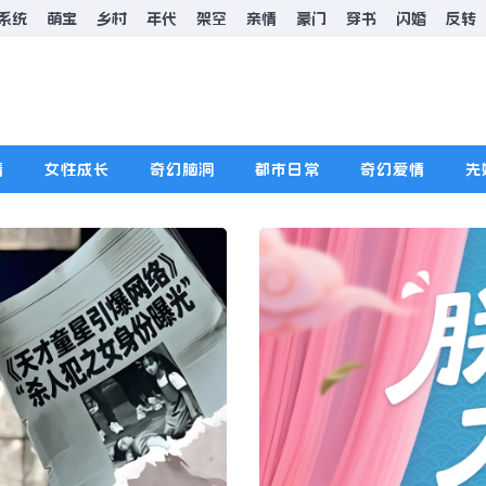
系统
萌宝
乡村
年代
架空
亲情
豪门
穿书
闪婚
反转
情
女性成长
奇幻脑洞
都市日常
奇幻爱情
先