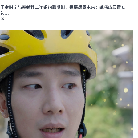
门千金时宁与秦赫野三年婚约到期时，弹幕揭露未来：她将成恶毒女
与时…
评论