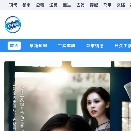
现代
都市
总裁
逆袭
重生
古代
穿越
马甲
女强
首页
最新短剧
打脸虐渣
都市情感
日久生
排行榜
版规