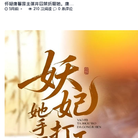
怀疑唐馨是主谋并囚禁折磨她。唐…
5月前
210 次阅读
0 条评论