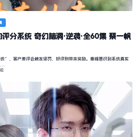
袭
评分系统 奇幻脑洞·逆袭·全60集 蔡一帆
系统”，客户差评会触发惩罚，好评则带来奖励。秦峰意识到系统真实
底…
评论