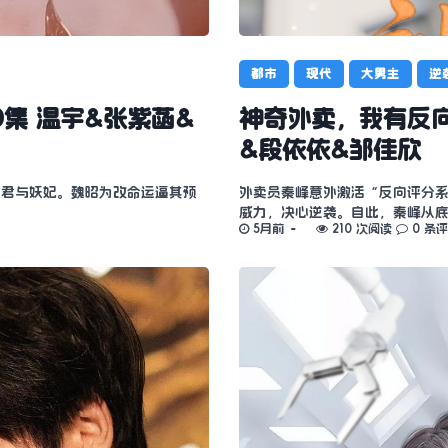
都市
现代
大男主
逆
0集 温宇&张紫菡&
神奇外卖，我有反向
&段依依&邹佳欣
暴君与妖妃。魏昭为改命运逼其预
外卖员秦峰意外激活“反向评分
威力，决心逆袭。自此，秦峰从
5月前
210 次阅读
0 条