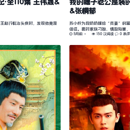
全110集 王伟晟&
我的瞎子老公是装的
&张桐郁
衡王赵行乾治头疾时，发现他竟是
苏小柠为救奶奶嫁给“克妻”的
信任。面对家族刁难、情敌陷害
5月前
150 次阅读
0 条