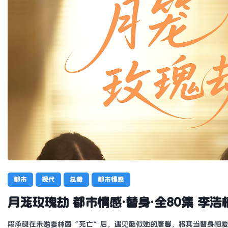
都市
现代
总裁
都市情感
月笼玫瑰劫 都市情感·替身·全80集 李
段承砚在未婚妻林茵“死亡”后，遇见酷似她的唐馨，将其当替身相