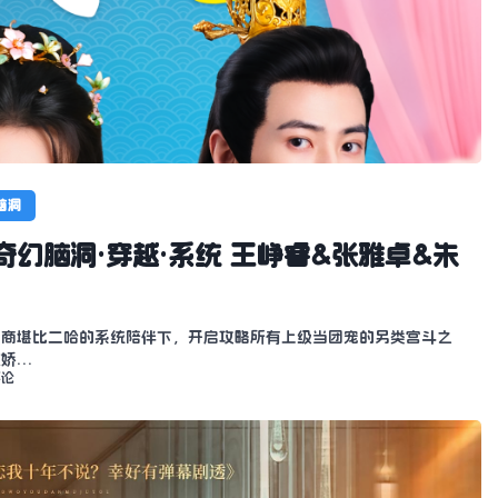
脑洞
奇幻脑洞·穿越·系统 王峥睿&张雅卓&朱
智商堪比二哈的系统陪伴下，开启攻略所有上级当团宠的另类宫斗之
傲娇…
评论