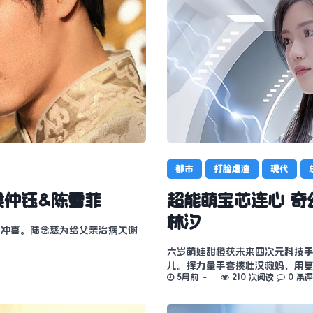
都市
打脸虐渣
现代
&侯仲钰&陈雪菲
超能萌宝芯连心 奇幻
林汐
子冲喜。陆念慈为给父亲治病欠谢
六岁萌娃甜橙获未来四次元科技
儿。挥力量手套揍壮汉救妈，用
5月前
210 次阅读
0 条