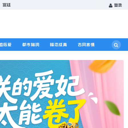
宫廷
登录
婚后爱
都市脑洞
暗恋成真
古风言情