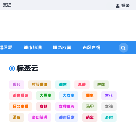
宫廷
登录
婚后爱
都市脑洞
暗恋成真
古风言情
标签云
现代
打脸虐渣
都市
总裁
逆袭
都市情感
大男主
大女主
重生
古代
日久生情
穿越
女性成长
马甲
女强
系统
奇幻脑洞
都市日常
萌宝
乡村