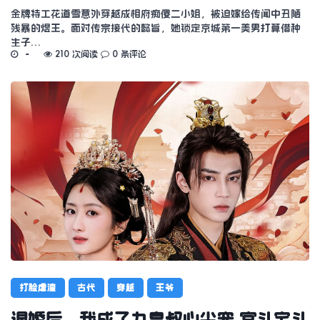
金牌特工花道雪意外穿越成相府痴傻二小姐，被迫嫁给传闻中丑陋
残暴的煜王。面对传宗接代的懿旨，她锁定京城第一美男打算借种
生子…
210 次阅读
0 条评论
打脸虐渣
古代
穿越
王爷
退婚后，我成了九皇叔心尖宠 宫斗宅斗