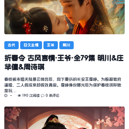
古代
日久生情
王爷
明川
折春令 古风言情·王爷·全79集 明川&庄
芈僮&周诗琪
春枝被未婚夫陆景云抛弃后，救下重伤的长安王霍峥。为躲避官府
逼婚，二人假成亲却假戏真做。霍峥身份曝光后为保护春枝谎称她
是玩…
190 次阅读
0 条评论