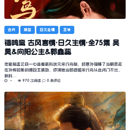
古代
架空
日久生情
王爷
错鸣鸾 古风言情·日久生情·全75集 吴
昊&向阳公主&郭鑫蕊
恋爱脑孟云窈一心追着新科状元宋行舟跑，却意外强睡了当朝恶名
在外怖如斯的摄政王裴劭，吓得她当即退婚宋行舟从此闭门不出，
孰料…
970 次阅读
0 条评论