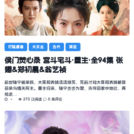
打脸虐渣
大女主
古代
架空
侯门焚心录 宫斗宅斗·重生·全94集 张
翅&郑初晨&翁艺祯
前世骆宁被亲妈，大哥和表妹活活烧死，死前才知大哥和表妹都是
母亲与情夫所生。重生归来，骆宁步步为营，先夺回家中地位，再
抢走…
270 次阅读
0 条评论