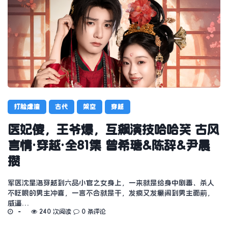
打脸虐渣
古代
架空
穿越
医妃傻，王爷爆，互飙演技哈哈笑 古风
言情·穿越·全81集 曾希瑭&陈辞&尹晨
攒
军医沈星洛穿越到六品小官之女身上，一来就是给身中剧毒、杀人
不眨眼的男主冲喜，一言不合就是干，发疯又发癫闹到男主面前，
威逼…
240 次阅读
0 条评论