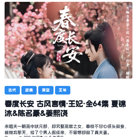
古代
逆袭
架空
王爷
春度长安 古风言情·王妃·全64集 夏锦
沐&陈名豪&姜熙饶
未婚夫一朝高中状元郎，却另娶高官之女，春枝不甘心低头做妾，
被抛弃那天，捡了个男人假成亲，不曾想却做了真夫妻。