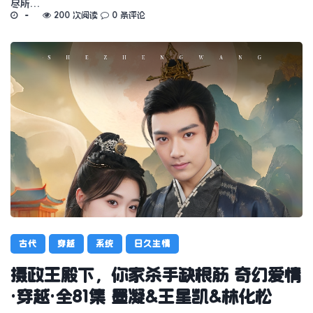
尽所…
200 次阅读
0 条评论
古代
穿越
系统
日久生情
摄政王殿下，你家杀手缺根筋 奇幻爱情
·穿越·全81集 墨凝&王星凯&林化松