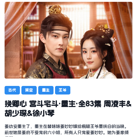
古代
架空
重生
王爷
挽卿心 宫斗宅斗·重生·全83集 周凌丰&
胡少琛&徐小琴
姜幼安重生了，重生在替妹妹姜妙妙嫁给瘸腿王爷墨扶白的当晚。
前世她是姜府不受宠的六小姐，所有人只宠爱姜妙妙。她为姜家倾