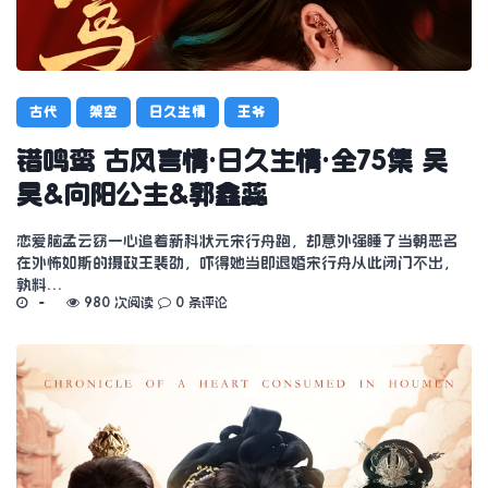
古代
架空
日久生情
王爷
错鸣鸾 古风言情·日久生情·全75集 吴
昊&向阳公主&郭鑫蕊
恋爱脑孟云窈一心追着新科状元宋行舟跑，却意外强睡了当朝恶名
在外怖如斯的摄政王裴劭，吓得她当即退婚宋行舟从此闭门不出，
孰料…
980 次阅读
0 条评论