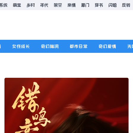
系统
萌宝
乡村
年代
架空
亲情
豪门
穿书
闪婚
反转
情
女性成长
奇幻脑洞
都市日常
奇幻爱情
先