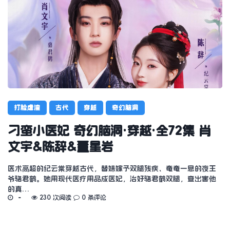
打脸虐渣
古代
穿越
奇幻脑洞
刁蛮小医妃 奇幻脑洞·穿越·全72集 肖
文宇&陈辞&董星岩
医术高超的纪云棠穿越古代，替妹嫁予双腿残疾、奄奄一息的夜王
爷骆君鹤。她用现代医疗用品成医妃，治好骆君鹤双腿，查出害他
的真…
230 次阅读
0 条评论