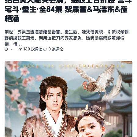
宅斗·重生·全84集 黎晟萱&马浩东&崔
栖涵
前世，苏棠玉遭渣爹继母毒害。重生后，她凭借美貌，引诱权倾朝
野的摄政王萧烬，利用这把刀向苏家复仇。她装柔弱博取萧烬怜
惜，借…
160 次阅读
0 条评论