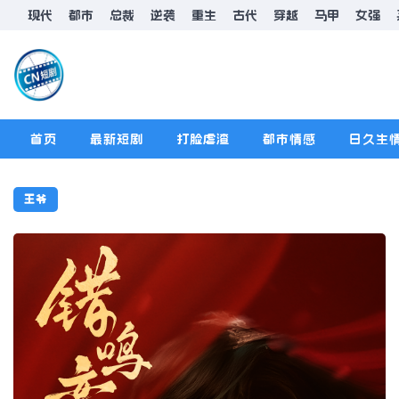
现代
都市
总裁
逆袭
重生
古代
穿越
马甲
女强
首页
最新短剧
打脸虐渣
都市情感
日久生
排行榜
版规
王爷