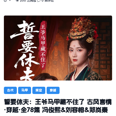
200 次阅读
0 条评论
古代
马甲
架空
穿越
誓要休夫：王爷马甲藏不住了 古风言情
·穿越·全78集 冯俊熙&刘容榕&郑岚秦