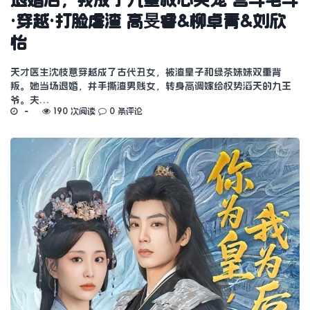
·穿越·打脸虐渣 高旻睿&柳卓青&刘欣
怡
天才医生沈枝意穿越成了古代丑女，被渣皇子和绿茶妹妹双重背
叛。她当场退婚，并手撕渣男贱女，转身高调嫁给权势滔天的九王
爷。夫…
190 次阅读
0 条评论