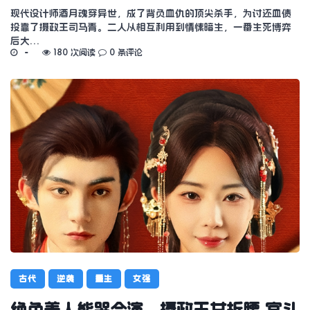
现代设计师酒月魂穿异世，成了背负血仇的顶尖杀手，为讨还血债
投靠了摄政王司马青。二人从相互利用到情愫暗生，一番生死博弈
后大…
180 次阅读
0 条评论
古代
逆袭
重生
女强
绝色美人能哭会演，摄政王甘折腰 宫斗