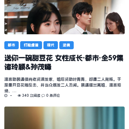
都市
打脸虐渣
现代
逆袭
送你一碗甜豆花 女性成长·都市·全59集
诸玲颖&孙茂峰
温言助裴遇借肖老资源发家，婚后资助叶青青，却遭二人背叛。于
是重开豆花摊反击，并当众揭发二人丑闻。裴遇提出离婚，温言拒
绝，…
340 次阅读
0 条评论