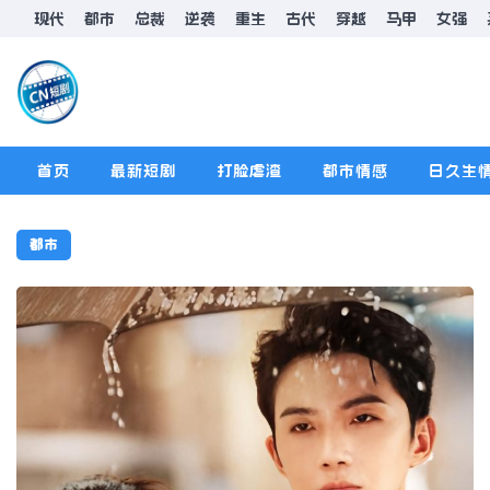
现代
都市
总裁
逆袭
重生
古代
穿越
马甲
女强
首页
最新短剧
打脸虐渣
都市情感
日久生
排行榜
版规
都市