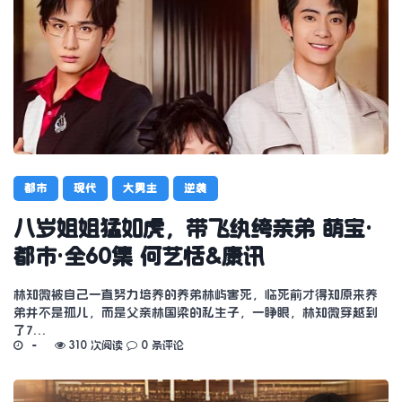
都市
现代
大男主
逆袭
八岁姐姐猛如虎，带飞纨绔亲弟 萌宝·
都市·全60集 何艺恬&康讯
林知微被自己一直努力培养的养弟林屿害死，临死前才得知原来养
弟并不是孤儿，而是父亲林国梁的私生子，一睁眼，林知微穿越到
了7…
310 次阅读
0 条评论