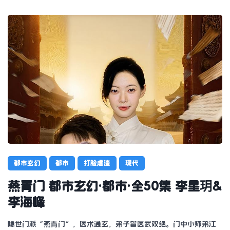
都市玄幻
都市
打脸虐渣
现代
燕青门 都市玄幻·都市·全50集 李星玥&
李海峰
隐世门派“燕青门”，医术通玄，弟子皆医武双绝。门中小师弟江