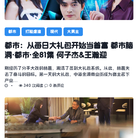
都市
打脸虐渣
现代
大男主
都市：从每日大礼包开始当首富 都市脑
洞·都市·全81集 何子杰&王瀚迎
刚经历了分手大戏的林晨，激活了签到大礼包系统。从此，林晨失
去了奋斗的目标。第一天的大礼包，中海金源商业街成为宿主名下
产业…
340 次阅读
0 条评论