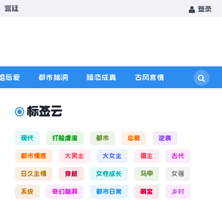
宫廷
登录
婚后爱
都市脑洞
暗恋成真
古风言情
标签云
现代
打脸虐渣
都市
总裁
逆袭
都市情感
大男主
大女主
重生
古代
日久生情
穿越
女性成长
马甲
女强
系统
奇幻脑洞
都市日常
萌宝
乡村