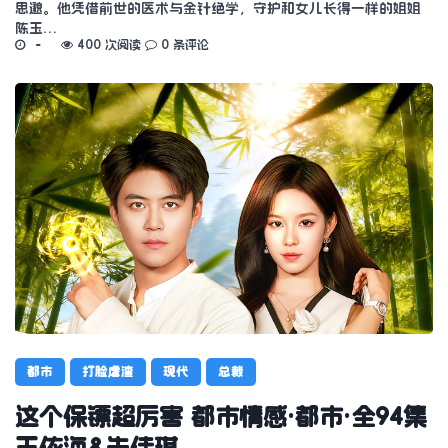
思邈。他凭借前世的医术与金针绝学，守护和女儿长得一样的姐姐
陈玉…
400 次阅读
0 条评论
都市
打脸虐渣
现代
总裁
这个保镖超厉害 都市情感·都市·全94集
王依海&朱佳琪