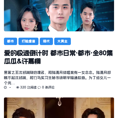
都市
打脸虐渣
现代
大男主
爱的极速倒计时 都市日常·都市·全80集
瓜瓜&许嘉栩
黑客之王沈祁渊隐姓埋名，和陆清月结婚育有一女念念。陆清月却
瞧不起沈祁渊，和竹马实习生秘书徐明宇暗通款曲。为了给女儿一
个完…
320 次阅读
0 条评论