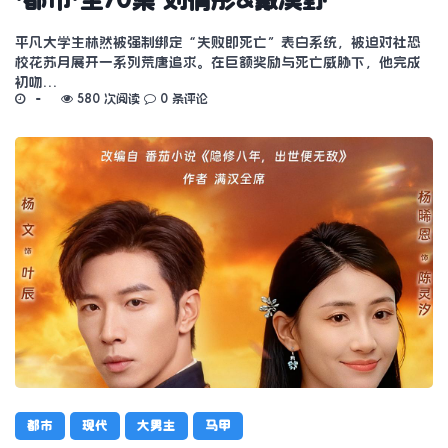
平凡大学生林然被强制绑定“失败即死亡”表白系统，被迫对社恐
校花苏月展开一系列荒唐追求。在巨额奖励与死亡威胁下，他完成
初吻…
580 次阅读
0 条评论
都市
现代
大男主
马甲