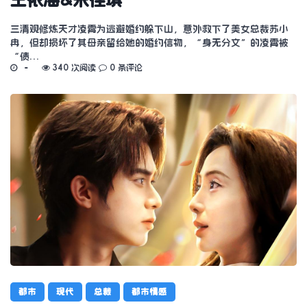
三清观修炼天才凌霄为逃避婚约躲下山，意外救下了美女总裁苏小
冉，但却损坏了其母亲留给她的婚约信物，“身无分文”的凌霄被
“债…
340 次阅读
0 条评论
都市
现代
总裁
都市情感