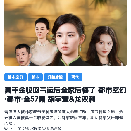
都市玄幻
都市
打脸虐渣
现代
真千金收回气运后全家后悔了 都市玄幻
·都市·全57集 胡宇萱&龙双利
青崖道人被林家老爷子林茂德的救人心善打动，应下转运之愿，分
元神入痴傻真千金林安体内，为林家转运三年。期间林家父母却偏
心绿…
340 次阅读
0 条评论