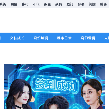
系统
萌宝
乡村
年代
架空
亲情
豪门
穿书
闪婚
反转
情
女性成长
奇幻脑洞
都市日常
奇幻爱情
先