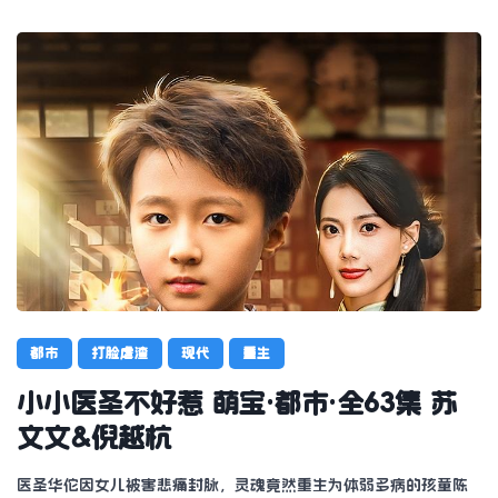
都市
打脸虐渣
现代
重生
小小医圣不好惹 萌宝·都市·全63集 苏
文文&倪越杭
医圣华佗因女儿被害悲痛封脉，灵魂竟然重生为体弱多病的孩童陈