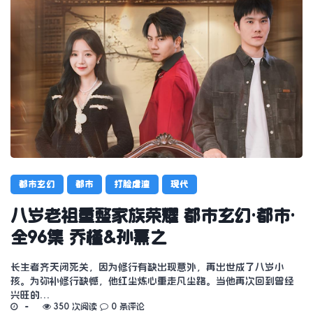
都市玄幻
都市
打脸虐渣
现代
八岁老祖重整家族荣耀 都市玄幻·都市·
全96集 乔槿&孙熹之
长生者齐天闭死关，因为修行有缺出现意外，再出世成了八岁小
孩。为弥补修行缺憾，他红尘炼心重走凡尘路。当他再次回到曾经
兴旺的…
350 次阅读
0 条评论