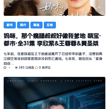
都市
现代
萌宝
反转
妈咪，那个瘸腿叔叔好像我爹地 萌宝·
都市·全31集 李欣萦&王蓉蓉&黄圣桀
七年前，在家族威压之下他被迫离开了已经怀孕的妻子，没想到再
次相见等来的却是医院冰冷的死亡通知。七年后，她在街头“卖身
救母…
380 次阅读
0 条评论