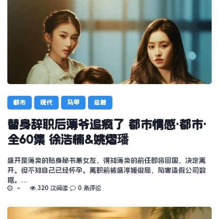
都市
现代
马甲
总裁
替身辞职后薄爷追疯了 都市情感·都市·
全60集 徐浩楠&姚熠璠
盛开是薄枭的贴身秘书兼女友，得知薄枭的前任即将回国，决定离
开。但不知自己已经怀孕。离职前被盛淳媛做局，陷害造假公司数
据。…
320 次阅读
0 条评论