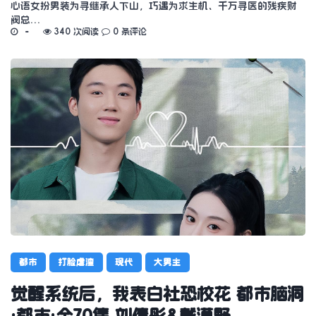
心语女扮男装为寻继承人下山，巧遇为求生机、千万寻医的残疾财
阀总…
340 次阅读
0 条评论
都市
打脸虐渣
现代
大男主
觉醒系统后，我表白社恐校花 都市脑洞
·都市·全70集 刘倩彤&戴漠野