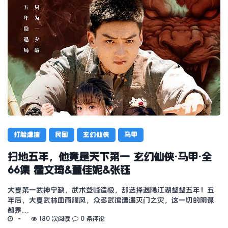
打脸虐渣
民国
玄幻仙侠
马甲
扫地五年，他竟是天下第一 玄幻仙侠·马甲·全
66集 霍文琦&董佳妮&张钰
大夏第一武神宁缺，武术登峰造极，却选择退隐江湖整整五年！五
年后，大夏武林血雨腥风，众多武馆遭遇灭门之灾，这一切的阴谋
都是…
180 次阅读
0 条评论