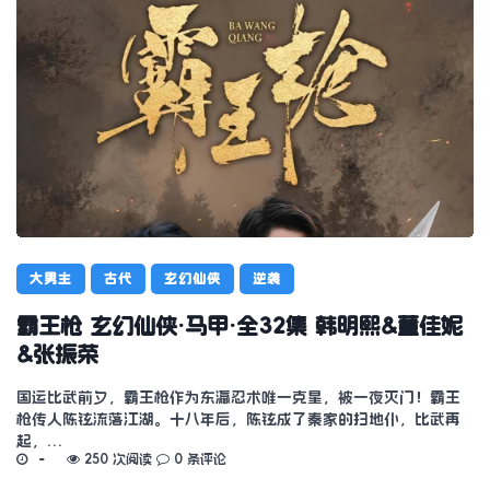
大男主
古代
玄幻仙侠
逆袭
霸王枪 玄幻仙侠·马甲·全32集 韩明熙&董佳妮
&张振荣
国运比武前夕，霸王枪作为东瀛忍术唯一克星，被一夜灭门！霸王
枪传人陈铉流落江湖。十八年后，陈铉成了秦家的扫地仆，比武再
起，…
250 次阅读
0 条评论