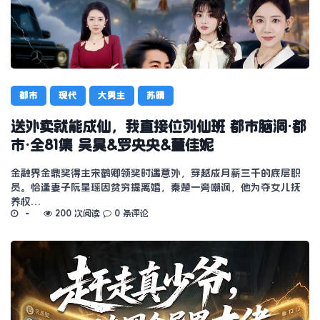
都市
现代
大男主
苏晴
送外卖就能成仙，我直接位列仙班 都市脑洞·都
市·全81集 吴昊&罗央央&董佳妮
金融界金鼎奖得主宋鹤卿领奖时遇意外，穿越成月薪三千的底层职
员。恰逢妻子阮星瑶因贫穷提离婚，秦楚一旁嘲讽，他为夺女儿抚
养权…
200 次阅读
0 条评论