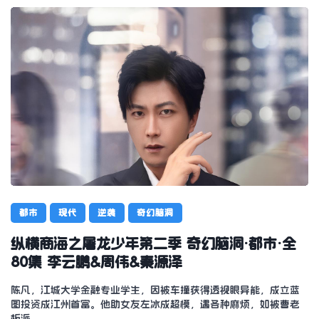
都市
现代
逆袭
奇幻脑洞
纵横商海之屠龙少年第二季 奇幻脑洞·都市·全
80集 李云鹏&周伟&秦源泽
陈凡，江城大学金融专业学生，因被车撞获得透视眼异能，成立蓝
图投资成江州首富。他助女友左冰成超模，遇各种麻烦，如被曹老
板派…