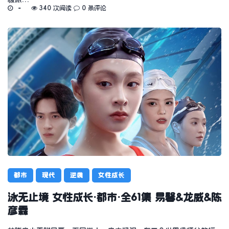
340 次阅读
0 条评论
都市
现代
逆袭
女性成长
泳无止境 女性成长·都市·全61集 易馨&龙威&陈
彦霖