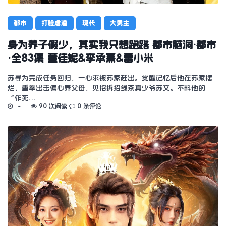
都市
打脸虐渣
现代
大男主
身为养子假少，其实我只想跑路 都市脑洞·都市
·全83集 董佳妮&李承熹&雷小米
苏寻为完成任务回归，一心求被苏家赶出。觉醒记忆后他在苏家摆
烂，重拳出击偏心养父母，见招拆招绿茶真少爷苏文。不料他的
“作死…
90 次阅读
0 条评论