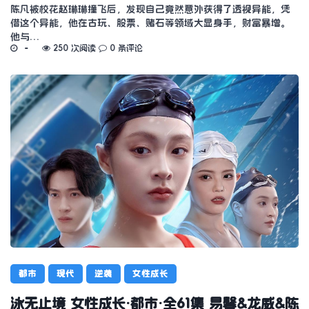
陈凡被校花赵琳琳撞飞后，发现自己竟然意外获得了透视异能，凭
借这个异能，他在古玩、股票、赌石等领域大显身手，财富暴增。
他与…
250 次阅读
0 条评论
都市
现代
逆袭
女性成长
泳无止境 女性成长·都市·全61集 易馨&龙威&陈