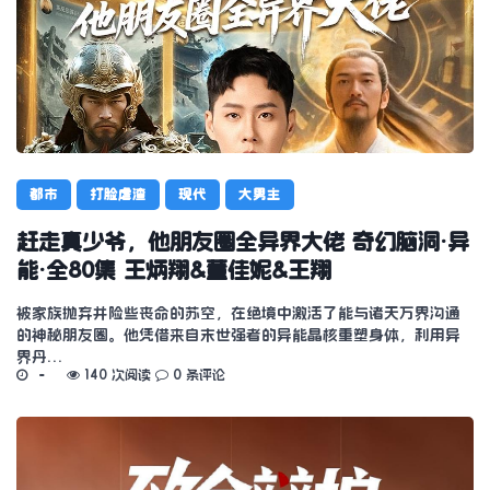
都市
打脸虐渣
现代
大男主
赶走真少爷，他朋友圈全异界大佬 奇幻脑洞·异
能·全80集 王炳翔&董佳妮&王翔
被家族抛弃并险些丧命的苏空，在绝境中激活了能与诸天万界沟通
的神秘朋友圈。他凭借来自末世强者的异能晶核重塑身体，利用异
界丹…
140 次阅读
0 条评论