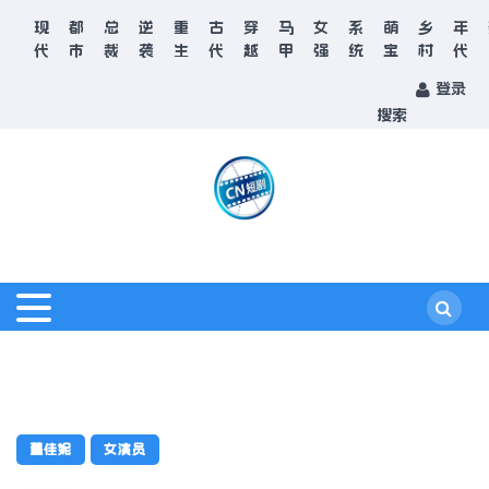
现
都
总
逆
重
古
穿
马
女
系
萌
乡
年
代
市
裁
袭
生
代
越
甲
强
统
宝
村
代
登录
搜索
董佳妮
女演员