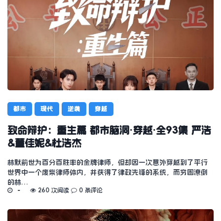
都市
现代
逆袭
穿越
致命辩护：重生篇 都市脑洞·穿越·全93集 严浩
&董佳妮&杜浩杰
林默前世为百分百胜率的金牌律师，但却因一次意外穿越到了平行
世界中一个废柴律师体内，并获得了律政先锋的系统，而穷困潦倒
的林…
260 次阅读
0 条评论