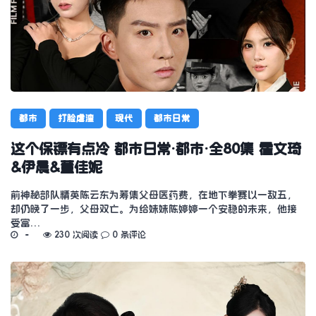
都市
打脸虐渣
现代
都市日常
这个保镖有点冷 都市日常·都市·全80集 霍文琦
&伊晨&董佳妮
前神秘部队精英陈云东为筹集父母医药费，在地下拳赛以一敌五，
却仍晚了一步，父母双亡。为给妹妹陈婷婷一个安稳的未来，他接
受富…
230 次阅读
0 条评论