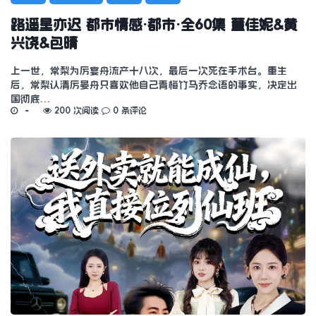
路遥星亦迟 都市情感·都市·全60集 董佳妮&黄
兴饶&包晴
上一世，常梨为厉宴舟流产十八次，最后一次死在手术台。重生
后，常梨认清厉晏舟只喜欢他自己青梅竹马乔念语的事实，决定出
国彻底…
200 次阅读
0 条评论