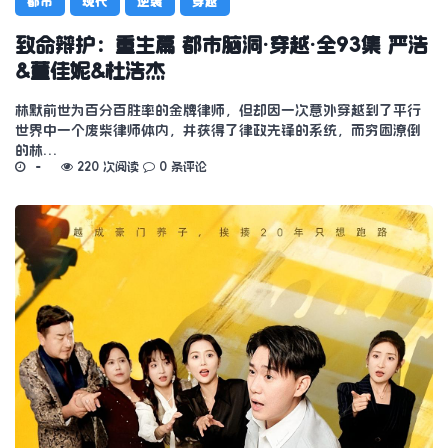
都市
现代
逆袭
穿越
致命辩护：重生篇 都市脑洞·穿越·全93集 严浩
&董佳妮&杜浩杰
林默前世为百分百胜率的金牌律师，但却因一次意外穿越到了平行
世界中一个废柴律师体内，并获得了律政先锋的系统，而穷困潦倒
的林…
220 次阅读
0 条评论