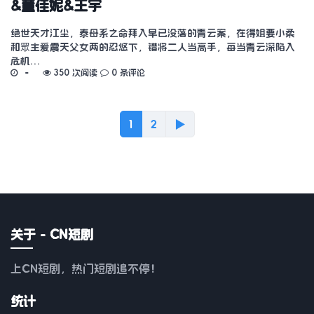
&董佳妮&王宇
绝世天才江尘，泰母系之命拜入早已没落的青云案，在得姐要小柔
和眾主爱震天父女两的忍悠下，错将二人当高手，每当青云深陷入
危机…
350 次阅读
0 条评论
1
2
▶
关于 - CN短剧
上CN短剧，热门短剧追不停！
统计