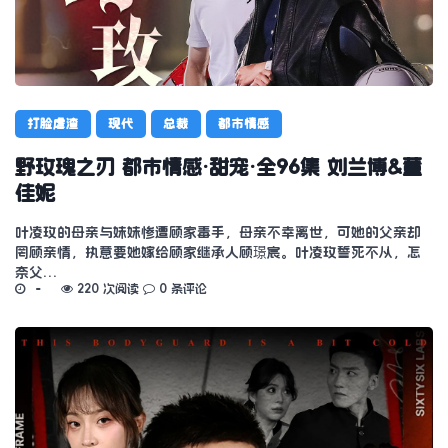
打脸虐渣
现代
总裁
都市情感
野玫瑰之刃 都市情感·甜宠·全96集 刘兰博&董
佳妮
叶凌玫的母亲与妹妹惨遭顾家毒手，母亲不幸离世，可她的父亲却
罔顾亲情，执意要她嫁给顾家继承人顾璟宸。叶凌玫誓死不从，怎
奈父…
220 次阅读
0 条评论