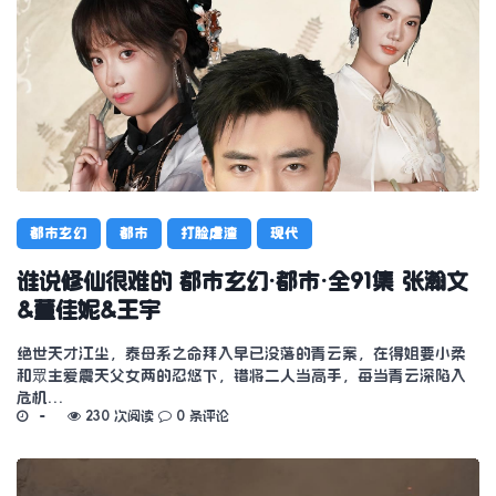
都市玄幻
都市
打脸虐渣
现代
谁说修仙很难的 都市玄幻·都市·全91集 张瀚文
&董佳妮&王宇
绝世天才江尘，泰母系之命拜入早已没落的青云案，在得姐要小柔
和眾主爱震天父女两的忍悠下，错将二人当高手，每当青云深陷入
危机…
230 次阅读
0 条评论