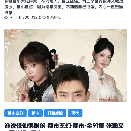
林晓自小天赋异禀，不同常人，自立坚强。有三个世界级师父教授
游泳，自小苦练，因为常年负重，不知道自己很强。内心一直想通
过拿…
300 次阅读
0 条评论
都市玄幻
都市
打脸虐渣
现代
谁说修仙很难的 都市玄幻·都市·全91集 张瀚文