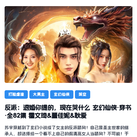
打脸虐渣
大男主
玄幻仙侠
架空
反派：退婚你提的，现在哭什么 玄幻仙侠·穿书
·全82集 霍文琦&董佳妮&耿爱
苏宇穿越到了玄幻小说成了女主的反派舔狗！自己是圣主世家的继
承人，却选择给一个看不上自己的假清高女人当舔狗？不可能！于