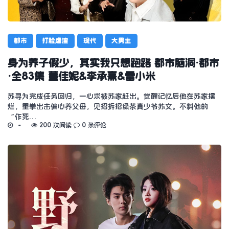
都市
打脸虐渣
现代
大男主
身为养子假少，其实我只想跑路 都市脑洞·都市
·全83集 董佳妮&李承熹&雷小米
苏寻为完成任务回归，一心求被苏家赶出。觉醒记忆后他在苏家摆
烂，重拳出击偏心养父母，见招拆招绿茶真少爷苏文。不料他的
“作死…
200 次阅读
0 条评论