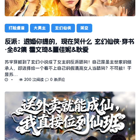
打脸虐渣
大男主
玄幻仙侠
架空
反派：退婚你提的，现在哭什么 玄幻仙侠·穿书
·全82集 霍文琦&董佳妮&耿爱
苏宇穿越到了玄幻小说成了女主的反派舔狗！自己是圣主世家的继
承人，却选择给一个看不上自己的假清高女人当舔狗？不可能！于
是苏…
200 次阅读
0 条评论