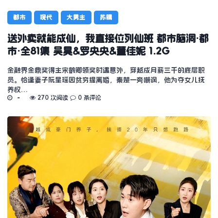
都市
现代
大男主
苏晴
送外卖就能成仙，我直接位列仙班 都市脑洞·都
市·全81集 吴昊&罗央央&董佳妮 1.2G
金融界金鼎奖得主宋鹤卿领奖时遇意外，穿越成月薪三千的底层职
员。恰逢妻子阮星瑶因贫穷提离婚，秦楚一旁嘲讽，他为夺女儿抚
养权…
270 次阅读
0 条评论