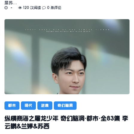
是苏…
120 次阅读
0 条评论
都市
现代
逆袭
奇幻脑洞
纵横商海之屠龙少年 奇幻脑洞·都市·全83集 李
云鹏&兰婷&苏西