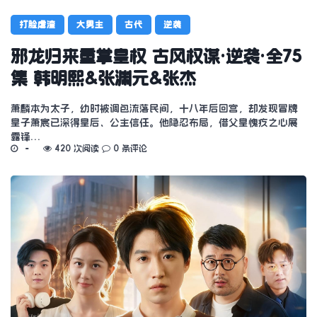
打脸虐渣
大男主
古代
逆袭
邪龙归来重掌皇权 古风权谋·逆袭·全75
集 韩明熙&张渊元&张杰
萧麟本为太子，幼时被调包流落民间，十八年后回宫，却发现冒牌
皇子萧宸已深得皇后、公主信任。他隐忍布局，借父皇愧疚之心展
露锋…
420 次阅读
0 条评论