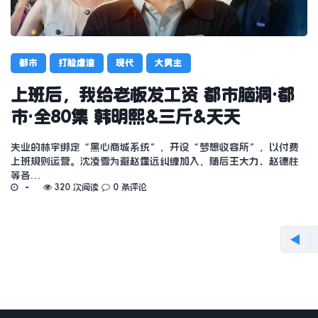
都市
打脸虐渣
现代
大男主
上班后，我给老板发工资 都市脑洞·都
市·全80集 韩明熙&三斤&天天
失业的林宇绑定“黑心商城系统”，开设“梦想收容所”，以付费
上班规则运营。沈凌雪为避赵霆远纠缠加入，随后王大力、赵德柱
等各…
320 次阅读
0 条评论
◀