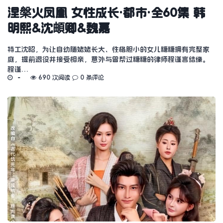
涅槃火凤凰 女性成长·都市·全60集 韩
明熙&沈頔卿&魏嘉
特工沈昭，为让自幼随姥姥长大、性格胆小的女儿糖糖拥有完整家
庭，提前退役并接受相亲，意外与曾帮过糖糖的律师程谨言结缘。
程谨…
690 次阅读
0 条评论