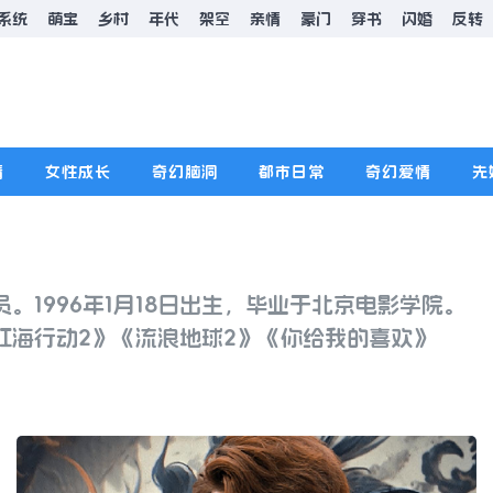
系统
萌宝
乡村
年代
架空
亲情
豪门
穿书
闪婚
反转
情
女性成长
奇幻脑洞
都市日常
奇幻爱情
先
。1996年1月18日出生，毕业于北京电影学院。
红海行动2》《流浪地球2》《你给我的喜欢》