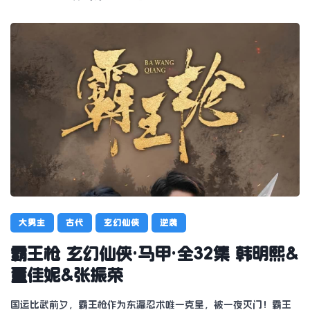
大男主
古代
玄幻仙侠
逆袭
霸王枪 玄幻仙侠·马甲·全32集 韩明熙&
董佳妮&张振荣
国运比武前夕，霸王枪作为东瀛忍术唯一克星，被一夜灭门！霸王