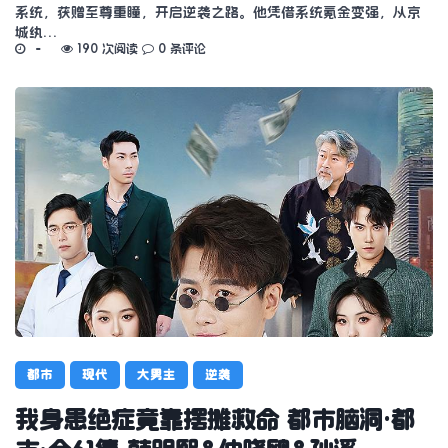
系统，获赠至尊重瞳，开启逆袭之路。他凭借系统氪金变强，从京
城纨…
190 次阅读
0 条评论
都市
现代
大男主
逆袭
我身患绝症竟靠摆摊救命 都市脑洞·都