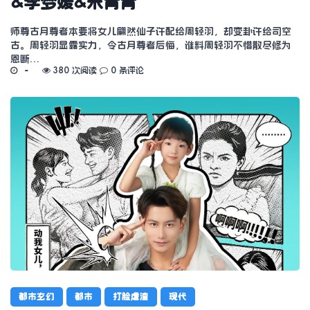
&李梦媛&朱青青
师尊古月尊者本要将女儿翩然仙子许配给周轻羽，却变卦许给司空
古。周轻羽显露实力，令古月尊者后悔，谁料周轻羽不惜散尽修为
恩断…
380 次阅读
0 条评论
都市玄幻
都市
打脸虐渣
现代