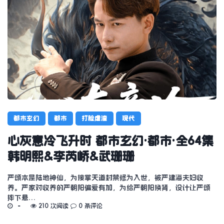
都市玄幻
都市
打脸虐渣
现代
心灰意冷飞升时 都市玄幻·都市·全64集
韩明熙&李芮峤&武珊珊
严颂本是陆地神仙，为接掌天道封禁修为入世，被严建海夫妇收
养。严家对收养的严朝阳偏爱有加，为给严朝阳换肾，设计让严颂
摔下悬…
210 次阅读
0 条评论