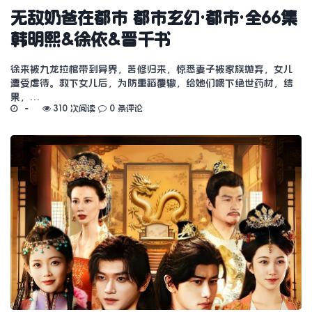
无敌奶爸在都市 都市玄幻·都市·全66集
韩明熙&徐依&晋千书
徐来被九龙拉棺带到异界，苦修归来，惊悉妻子被家族抛弃，女儿
遭受虐待。救下女儿后，为防重蹈覆辙，给她们喂下绝世药材，结
果，…
310 次阅读
0 条评论