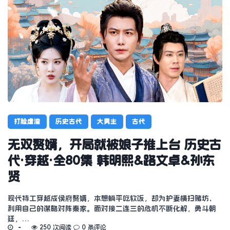
打脸虐渣
历史古代
大男主
古代
无双赘婿，开局就被娘子推上台 历史古
代·穿越·全80集 韩明熙&路文卓&孙东
贤
现代特工穿越成侯府赘婿，本想躺平吃软饭，却为护妻横扫赌坊、
利用自己的谋略对阵秦家。面对接二连三的危机不断化解，勇斗朝
廷，…
250 次阅读
0 条评论