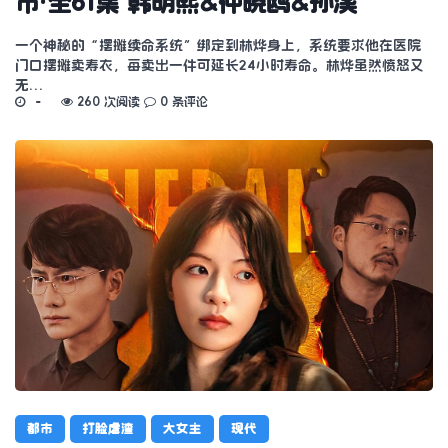
市·全61集 韩明熙&仲晓鸥&孙溪
一个神秘的“摆摊续命系统”绑定到林烨身上，系统要求他在医院
门口摆摊卖寿衣，每卖出一件可延长24小时寿命。林烨虽然愤怒又
无…
260 次阅读
0 条评论
都市
打脸虐渣
大女主
现代