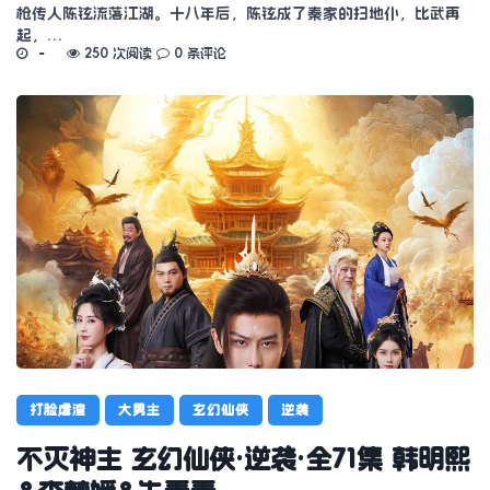
枪传人陈铉流落江湖。十八年后，陈铉成了秦家的扫地仆，比武再
起，…
250 次阅读
0 条评论
打脸虐渣
大男主
玄幻仙侠
逆袭
不灭神主 玄幻仙侠·逆袭·全71集 韩明熙