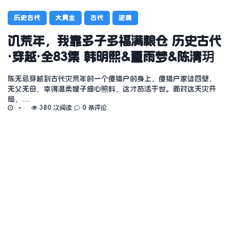
历史古代
大男主
古代
逆袭
饥荒年，我靠多子多福满粮仓 历史古代
·穿越·全83集 韩明熙&董雨梦&陈清玥
陈无忌穿越到古代灾荒年的一个傻猎户的身上，傻猎户家徒四壁，
无父无母，幸得温柔嫂子细心照料，这才苟活于世。面对这天灾开
局，…
380 次阅读
0 条评论