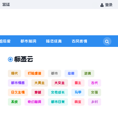
宫廷
登录
婚后爱
都市脑洞
暗恋成真
古风言情
标签云
现代
打脸虐渣
都市
总裁
逆袭
都市情感
大男主
大女主
重生
古代
日久生情
穿越
女性成长
马甲
女强
系统
奇幻脑洞
都市日常
萌宝
乡村