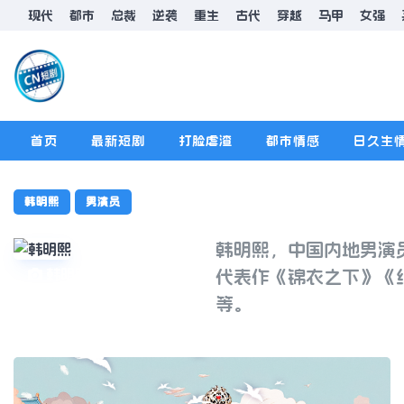
现代
都市
总裁
逆袭
重生
古代
穿越
马甲
女强
首页
最新短剧
打脸虐渣
都市情感
日久生
排行榜
版规
韩明熙
男演员
韩明熙，中国内地男演员
韩明熙
代表作《锦衣之下》《
等。