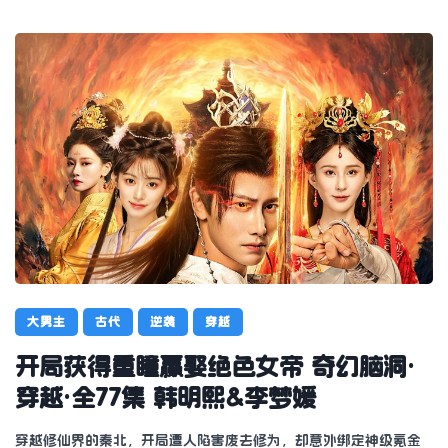
大男主
古代
逆袭
穿越
开局获得重瞳赢娶绝色女帝 奇幻脑洞·
穿越·全77集 韩明熙&李梦媛
穿越修仙界的秦北，开局遭人陷害废去修为，却意外绑定神级氪金