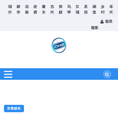
现
都
总
逆
重
古
穿
马
女
系
萌
乡
年
代
市
裁
袭
生
代
越
甲
强
统
宝
村
代
登录
搜索
女性成长