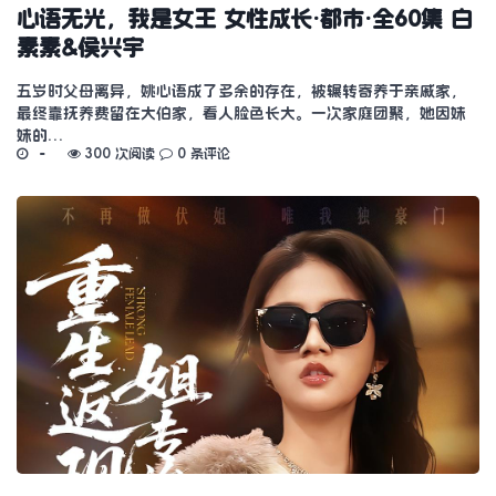
心语无光，我是女王 女性成长·都市·全60集 白
素素&侯兴宇
五岁时父母离异，姚心语成了多余的存在，被辗转寄养于亲戚家，
最终靠抚养费留在大伯家，看人脸色长大。一次家庭团聚，她因妹
妹的…
300 次阅读
0 条评论