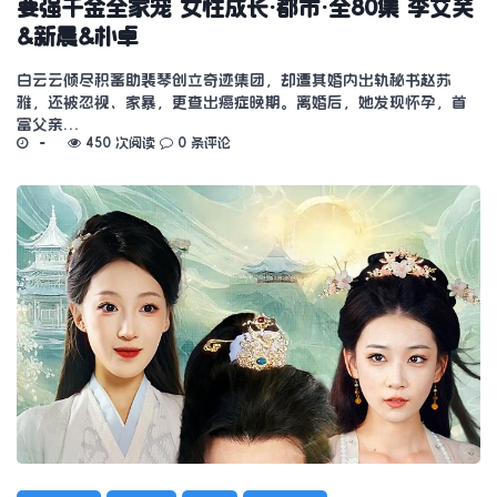
要强千金全家宠 女性成长·都市·全80集 李艾笑
&新晨&朴卓
白云云倾尽积蓄助裴琴创立奇迹集团，却遭其婚内出轨秘书赵苏
雅，还被忽视、家暴，更查出癌症晚期。离婚后，她发现怀孕，首
富父亲…
450 次阅读
0 条评论