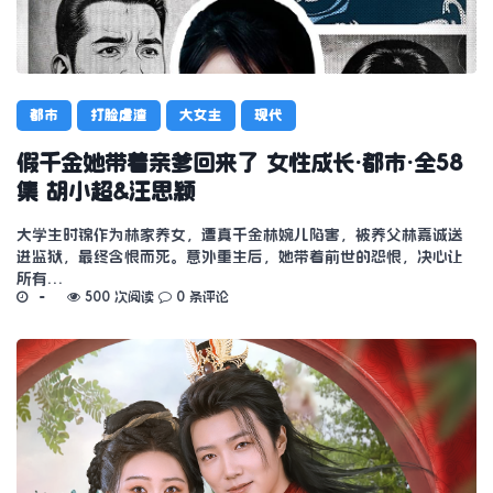
都市
打脸虐渣
大女主
现代
假千金她带着亲爹回来了 女性成长·都市·全58
集 胡小超&汪思颖
大学生时锦作为林家养女，遭真千金林婉儿陷害，被养父林嘉诚送
进监狱，最终含恨而死。意外重生后，她带着前世的怨恨，决心让
所有…
500 次阅读
0 条评论