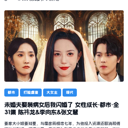
都市
打脸虐渣
大女主
现代
未婚夫娶装病女后我闪婚了 女性成长·都市·全
31集 陈祎龙&李向东&张文慧
姜家大小姐姜知夏，与霍彦辰相恋七年，为他投入资源还取消和傅