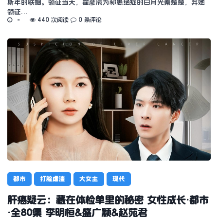
斯年的联姻。领证当天，霍彦辰为称患绝症的白月光秦楚楚，弃她
领证…
440 次阅读
0 条评论
都市
打脸虐渣
大女主
现代
肝癌疑云：藏在体检单里的秘密 女性成长·都市
·全80集 李明桓&盛广颖&赵苑君