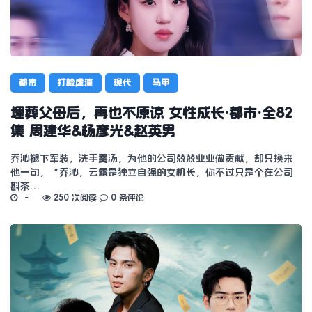
都市
打脸虐渣
现代
马甲
埋葬父母后，再也不原谅 女性成长·都市·全82
集 周建华&杨彦光&赵英男
乔沁褪下军装，洗手羹汤，为他的公司兢兢业业做贡献，却只换来
他一句，“乔沁，云霜是独立自强的女机长，你不过只是个在公司
斟茶…
250 次阅读
0 条评论