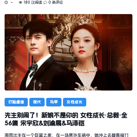
180 次阅读
0 条评论
打脸虐渣
现代
马甲
女性成长
先生别闹了！新娘不是你的 女性成长·总裁·全
56集 宋宇欣&刘渝展&马泽铠
周雨出生在一个巨富之家，在一场意外车祸中，她冲上去替青梅竹