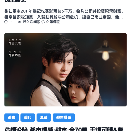
张仁重生2011年靠记忆买彩票获5千万，收购公司并投资积累财富。
相亲结识沈知意，入赘助其解决公司危机、建自己商业帝国。他…
190 次阅读
0 条评论
都市
现代
总裁
都市情感
危情沦陷 都市情感·都市·全70集 王煜可晴&曹