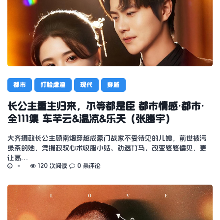
都市
打脸虐渣
现代
穿越
长公主重生归来，尔等都是臣 都市情感·都市·
全111集 车芊云&温凉&乐天（张腾宇）
大齐摄政长公主顾南烟穿越成豪门战家不受待见的儿媳，前世被污
绿茶的她，凭摄政驭心术收服小姑、劝退竹马、改变婆婆偏见，更
让高…
120 次阅读
0 条评论