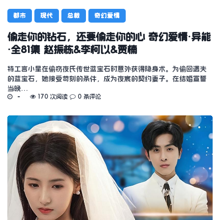
都市
现代
总裁
奇幻爱情
偷走你的钻石，还要偷走你的心 奇幻爱情·异能
·全81集 赵振栋&李柯以&贾楠
特工言小星在偷窃夜氏传世蓝宝石时意外获得隐身术。为偷回遗失
的蓝宝石，她接受苛刻的条件，成为夜宸的契约妻子。在结婚宣誓
当晚…
170 次阅读
0 条评论