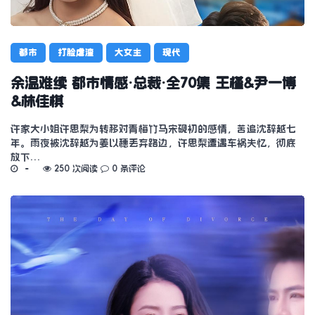
都市
打脸虐渣
大女主
现代
余温难续 都市情感·总裁·全70集 王槿&尹一博
&林佳棋
许家大小姐许思梨为转移对青梅竹马宋砚初的感情，苦追沈辞越七
年。雨夜被沈辞越为姜以穗丢弃路边，许思梨遭遇车祸失忆，彻底
放下…
250 次阅读
0 条评论