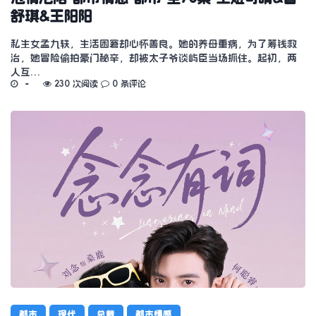
舒琪&王阳阳
私生女孟九轶，生活困窘却心怀善良。她的养母重病，为了筹钱救
治，她冒险偷拍豪门秘辛，却被太子爷谈屿臣当场抓住。起初，两
人互…
230 次阅读
0 条评论
都市
现代
总裁
都市情感