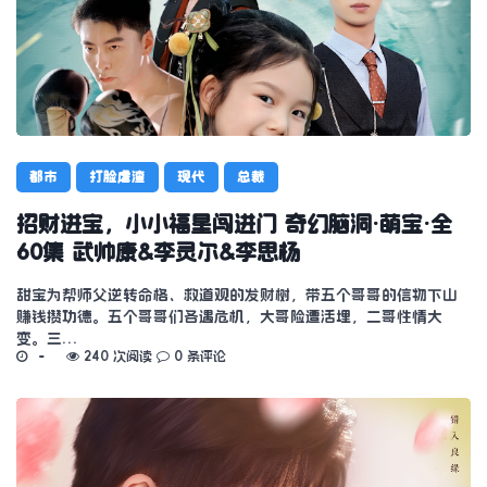
都市
打脸虐渣
现代
总裁
招财进宝，小小福星闯进门 奇幻脑洞·萌宝·全
60集 武帅康&李灵尔&李思杨
甜宝为帮师父逆转命格、救道观的发财树，带五个哥哥的信物下山
赚钱攒功德。五个哥哥们各遇危机，大哥险遭活埋，二哥性情大
变。三…
240 次阅读
0 条评论