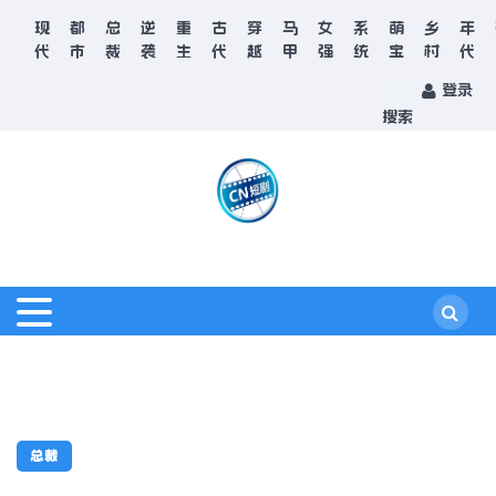
现
都
总
逆
重
古
穿
马
女
系
萌
乡
年
代
市
裁
袭
生
代
越
甲
强
统
宝
村
代
登录
搜索
总裁