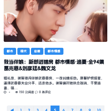
都市
现代
总裁
都市情感
我当伴娘：新郎进错房 都市情感·追妻·全94集
葛兆恩&刘彦廷&魏文龙
婚礼夜，谢甯错闯伴娘武香香房，一夜纠缠成劫。康馨妒恨报复，
逼得武香香失业分手、远走他乡。谢甯偏对她执念难消，千里追
妻、强…
150 次阅读
0 条评论
◀
1
2
3
4
5
6
7
8
9
10