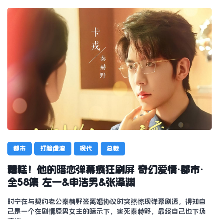
都市
打脸虐渣
现代
总裁
糟糕！他的暗恋弹幕疯狂刷屏 奇幻爱情·都市·
全58集 左一&申浩男&张泽渊
时宁在与契约老公秦赫野签离婚协议时突然惊现弹幕剧透，得知自
己是一个在剧情原男女主的暗示下，害死秦赫野，最终自己也下场