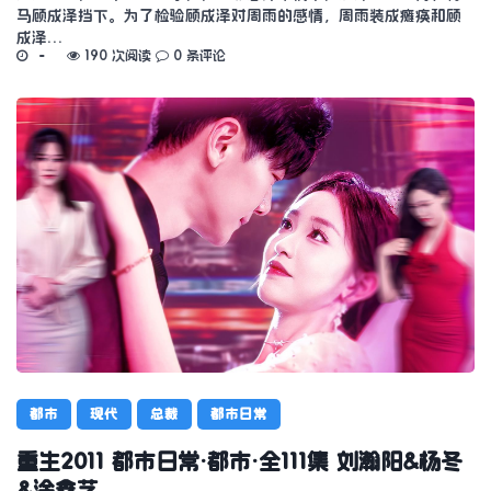
马顾成泽挡下。为了检验顾成泽对周雨的感情，周雨装成瘫痪和顾
成泽…
190 次阅读
0 条评论
都市
现代
总裁
都市日常
重生2011 都市日常·都市·全111集 刘瀚阳&杨冬
&涂鑫艺