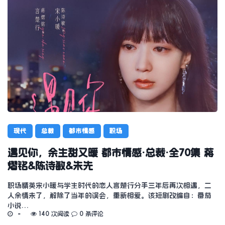
现代
总裁
都市情感
职场
遇见你，余生甜又暖 都市情感·总裁·全70集 蒋
熠铭&陈诗敏&朱先
职场精英宋小暖与学生时代的恋人言楚行分手三年后再次相遇，二
人余情未了，解除了当年的误会，重新相爱。该短剧改编自：番茄
小说…
140 次阅读
0 条评论