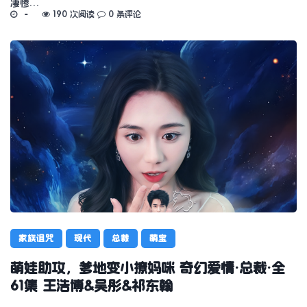
凄惨…
190 次阅读
0 条评论
家族诅咒
现代
总裁
萌宝
萌娃助攻，爹地变小撩妈咪 奇幻爱情·总裁·全
61集 王浩博&吴彤&祁东翰