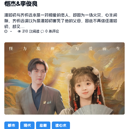
恺杰&李俊良
温如初与齐怀远本是一对相爱的恋人，却因为一场火灾，心生间
隙，齐怀远误以为是温如初害死了他的父母，因此不再信任温如
初，却又…
210 次阅读
0 条评论
都市
现代
总裁
读心术