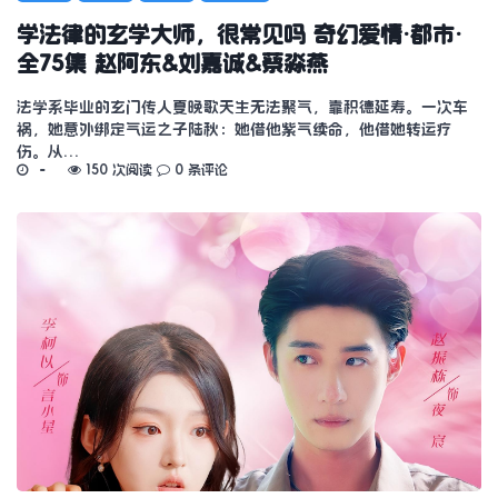
学法律的玄学大师，很常见吗 奇幻爱情·都市·
全75集 赵阿东&刘嘉诚&蔡淼燕
法学系毕业的玄门传人夏晚歌天生无法聚气，靠积德延寿。一次车
祸，她意外绑定气运之子陆秋：她借他紫气续命，他借她转运疗
伤。从…
150 次阅读
0 条评论