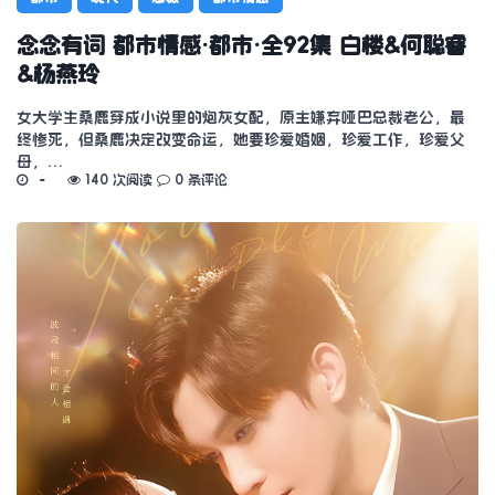
念念有词 都市情感·都市·全92集 白楼&何聪睿
&杨燕玲
女大学生桑鹿穿成小说里的炮灰女配，原主嫌弃哑巴总裁老公，最
终惨死，但桑鹿决定改变命运，她要珍爱婚姻，珍爱工作，珍爱父
母，…
140 次阅读
0 条评论