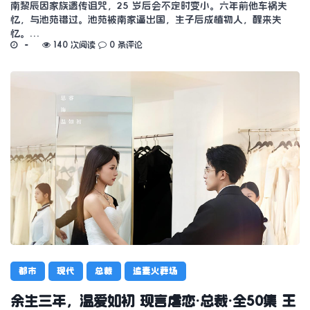
南黎辰因家族遗传诅咒，25 岁后会不定时变小。六年前他车祸失
忆，与池苑错过。池苑被南家逼出国，生子后成植物人，醒来失
忆。…
140 次阅读
0 条评论
都市
现代
总裁
追妻火葬场
余生三年，温爱如初 现言虐恋·总裁·全50集 王