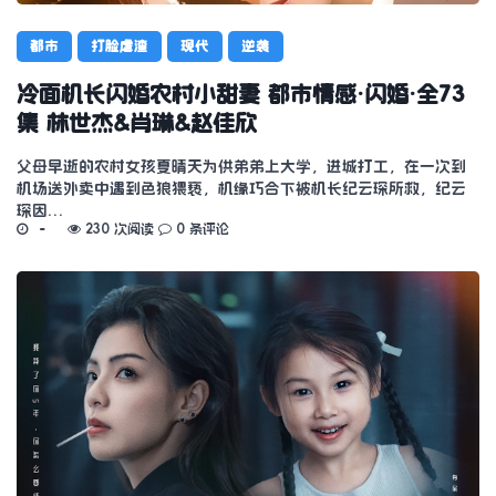
都市
打脸虐渣
现代
逆袭
冷面机长闪婚农村小甜妻 都市情感·闪婚·全73
集 林世杰&肖琳&赵佳欣
父母早逝的农村女孩夏晴天为供弟弟上大学，进城打工，在一次到
机场送外卖中遇到色狼猥亵，机缘巧合下被机长纪云琛所救，纪云
琛因…
230 次阅读
0 条评论