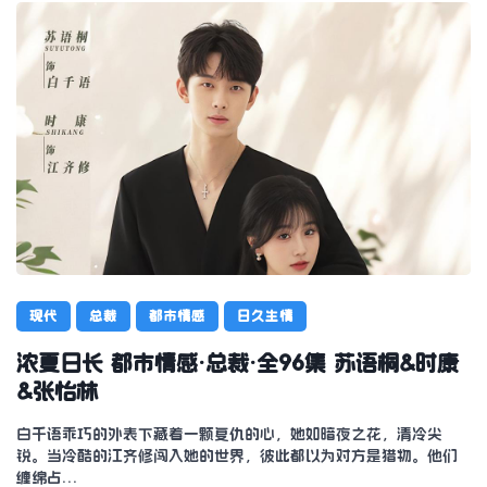
现代
总裁
都市情感
日久生情
浓夏日长 都市情感·总裁·全96集 苏语桐&时康
&张怡林
白千语乖巧的外表下藏着一颗复仇的心，她如暗夜之花，清冷尖
锐。当冷酷的江齐修闯入她的世界，彼此都以为对方是猎物。他们
缠绵占…