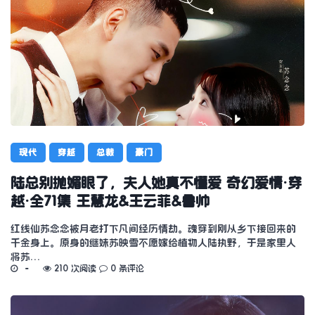
现代
穿越
总裁
豪门
陆总别抛媚眼了，夫人她真不懂爱 奇幻爱情·穿
越·全71集 王慧龙&王云菲&鲁帅
红线仙苏念念被月老打下凡间经历情劫。魂穿到刚从乡下接回来的
千金身上。原身的继妹苏映雪不愿嫁给植物人陆执野，于是家里人
将苏…
210 次阅读
0 条评论