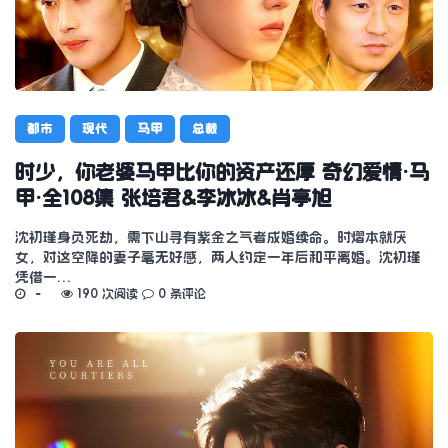
都市
现代
马甲
总裁
时少，你老婆马甲比你的资产还厚 奇幻爱情·马
甲·全108集 张培君&李冰冰&肖亭旭
沈初瑾身负死劫，需下山寻有紫金之气者成婚续命。时熠本就厌
女，对这空降的妻子毫无好感，两人约定一年后和平离婚。沈初瑾
凭借一…
190 次阅读
0 条评论