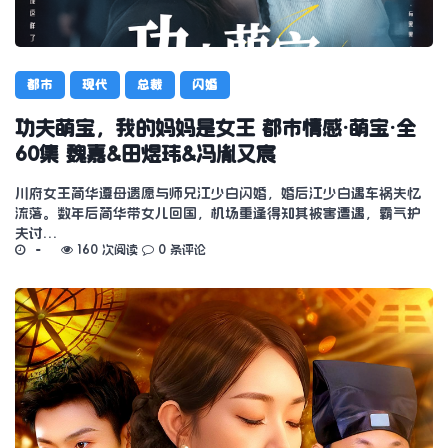
都市
现代
总裁
闪婚
功夫萌宝，我的妈妈是女王 都市情感·萌宝·全
60集 魏嘉&田煜玮&冯胤又宸
川府女王简华遵母遗愿与师兄江少白闪婚，婚后江少白遇车祸失忆
流落。数年后简华带女儿回国，机场重逢得知其被害遭遇，霸气护
夫讨…
160 次阅读
0 条评论