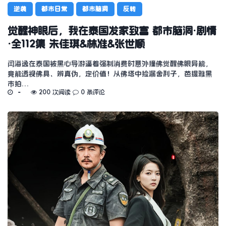
逆袭
都市日常
都市脑洞
反转
觉醒神眼后，我在泰国发家致富 都市脑洞·剧情
·全112集 朱佳琪&林准&张世顺
闫海逸在泰国被黑心导游逼着强制消费时意外撞佛觉醒佛眼异能，
竟能透视佛具、辨真伪，定价值！从佛塔中捡漏舍利子，芭提雅黑
市拍…
200 次阅读
0 条评论