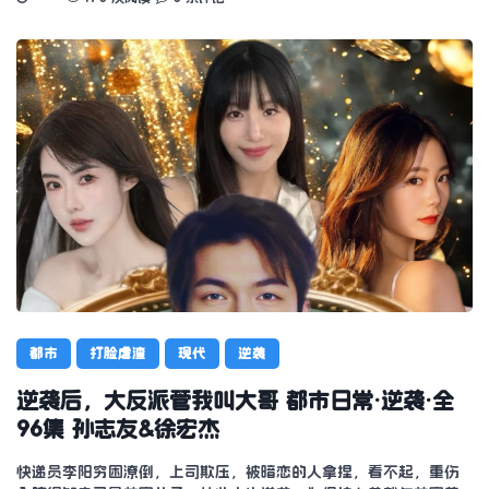
都市
打脸虐渣
现代
逆袭
逆袭后，大反派管我叫大哥 都市日常·逆袭·全
96集 孙志友&徐宏杰
快递员李阳穷困潦倒，上司欺压，被暗恋的人拿捏，看不起，重伤