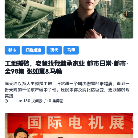
都市
打脸虐渣
现代
马甲
工地搬砖，老爸找我继承家业 都市日常·都市·
全98集 张如意&马畅
陈天浩以为人生就是工地、汗水和一个叫沈傲雪的未婚妻，直到一
份天降的千亿家产砸中了他。还没来得及消化这巨变，更残酷的现
实接…
180 次阅读
0 条评论