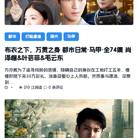
都市
打脸虐渣
现代
马甲
布衣之下，万贯之身 都市日常·马甲·全74集 肖
泽楷&叶芸菲&毛云东
方亦宸为了追寻纯粹的感情，隐瞒自己的身份在工地打工五年，慢
慢积攒下来30万彩礼，准备迎娶心上人苏郁。然而事与愿违，没想
到…
210 次阅读
0 条评论