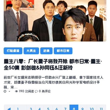
打脸虐渣
大男主
逆袭
都市日常
重生八零：厂长妻子将我开除 都市日常·重生·
全50集 彭剑雄&孙同钰&汪新玲
前世厂长女婿宋志明倾尽一切助永兴厂登上巅峰，拿下国家技术人
才奖，却遭妻子杨雪梅当众污蔑抄袭其白月光孙学军电机设计手
稿，宋…
190 次阅读
0 条评论
◀
1 ...
3
4
5
6
7
8
9
10
11