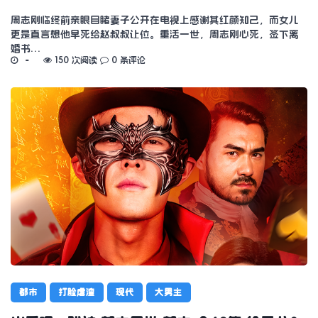
周志刚临终前亲眼目睹妻子公开在电视上感谢其红颜知己，而女儿
更是直言想他早死给赵叔叔让位。重活一世，周志刚心死，签下离
婚书…
150 次阅读
0 条评论
都市
打脸虐渣
现代
大男主