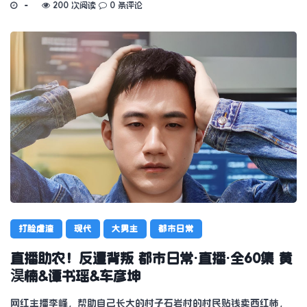
200 次阅读
0 条评论
打脸虐渣
现代
大男主
都市日常
直播助农！反遭背叛 都市日常·直播·全60集 黄
淏楠&谭书瑶&车彦坤
网红主播李峰，帮助自己长大的村子石岩村的村民贴钱卖西红柿，