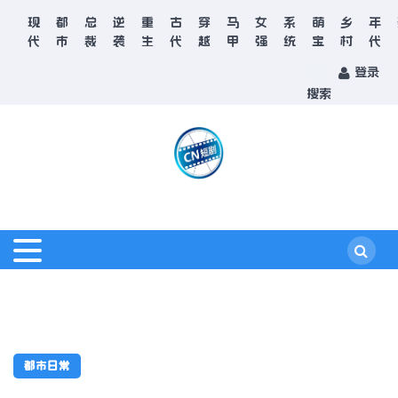
现
都
总
逆
重
古
穿
马
女
系
萌
乡
年
代
市
裁
袭
生
代
越
甲
强
统
宝
村
代
登录
搜索
都市日常