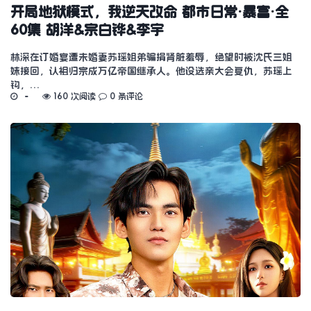
开局地狱模式，我逆天改命 都市日常·暴富·全
60集 胡洋&宗白铧&李宇
林深在订婚宴遭未婚妻苏瑶姐弟骗捐肾脏羞辱，绝望时被沈氏三姐
妹接回，认祖归宗成万亿帝国继承人。他设选亲大会复仇，苏瑶上
钩，…
160 次阅读
0 条评论