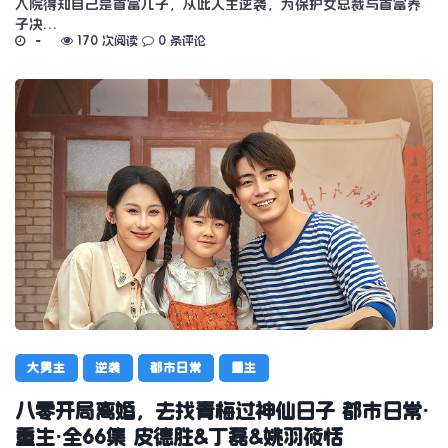
入院得知自己是首富儿子，从此人生逆袭，为保护女总裁与首富养
子决…
170 次阅读
0 条评论
大男主
逆袭
都市日常
重生
八零开局离婚，去找青梅过神仙日子 都市日常·
重生·全66集 皮德胜&丁磊&姚羽筱恬