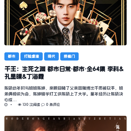
都市
打脸虐渣
现代
捞偏门
千王：生死之渊 都市日常·都市·全64集 李科&
孔星晴&丁海霞
陈硕幼年时与姐姐陈婷，亲眼目睹了父亲因赌博出千而被砍手，姐
弟俩相依为命，陈婷辍学打工供陈硕上了大学。童年经历让陈硕决
心成…
130 次阅读
0 条评论