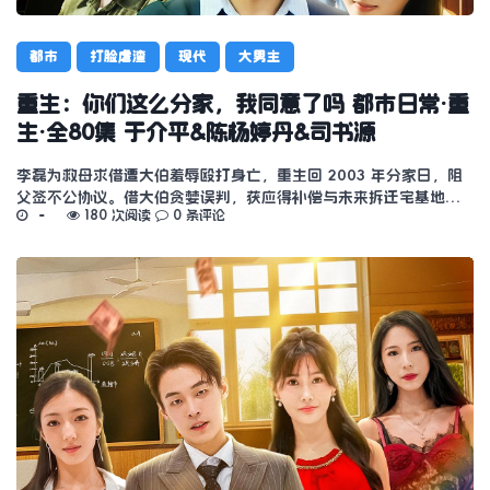
都市
打脸虐渣
现代
大男主
重生：你们这么分家，我同意了吗 都市日常·重
生·全80集 于介平&陈杨婷丹&司书源
李磊为救母求借遭大伯羞辱殴打身亡，重生回 2003 年分家日，阻
父签不公协议。借大伯贪婪误判，获应得补偿与未来拆迁宅基地…
180 次阅读
0 条评论