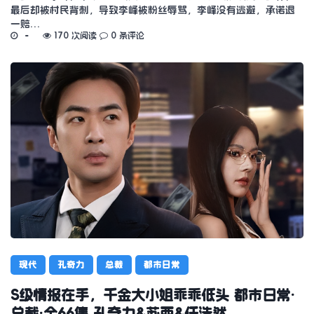
最后却被村民背刺，导致李峰被粉丝辱骂，李峰没有逃避，承诺退
一赔…
170 次阅读
0 条评论
现代
孔奇力
总裁
都市日常
S级情报在手，千金大小姐乖乖低头 都市日常·
总裁·全66集 孔奇力&苏西&任浩然