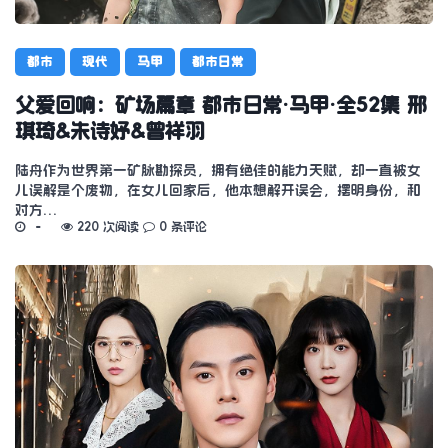
都市
现代
马甲
都市日常
父爱回响：矿场篇章 都市日常·马甲·全52集 邢
琪琦&朱诗妤&曾祥羽
陆舟作为世界第一矿脉勘探员，拥有绝佳的能力天赋，却一直被女
儿误解是个废物，在女儿回家后，他本想解开误会，摆明身份，和
对方…
220 次阅读
0 条评论