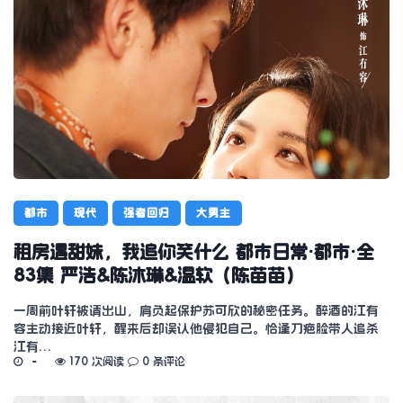
都市
现代
强者回归
大男主
租房遇甜妹，我追你笑什么 都市日常·都市·全
83集 严浩&陈沐琳&温软（陈苗苗）
一周前叶轩被请出山，肩负起保护苏可欣的秘密任务。醉酒的江有
容主动接近叶轩，醒来后却误认他侵犯自己。恰逢刀疤脸带人追杀
江有…
170 次阅读
0 条评论