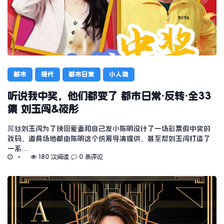
都市
现代
都市日常
小人物
听说我中奖，他们都变了 都市日常·反转·全33
集 刘玉闯&筱彤
屌丝刘玉闯为了挽回爱妻和自己发小陈明设计了一场彩票假中奖的
戏码，道具场地都由陈明这个统筹导演提供，甚至帮刘玉闯打造了
一系…
180 次阅读
0 条评论