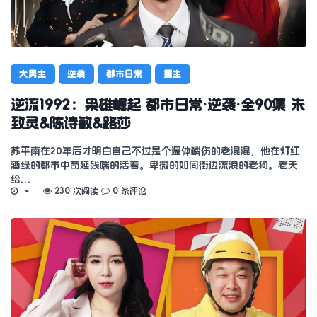
大男主
逆袭
都市日常
重生
逆流1992：枭雄崛起 都市日常·逆袭·全90集 朱
致灵&陈诗敏&路莎
苏平南在20年后才明白自己不过是个遍体鳞伤的老混混，他在灯红
酒绿的都市中苟延残喘的活着。卑微的如同街边流浪的老狗。老天
给…
230 次阅读
0 条评论