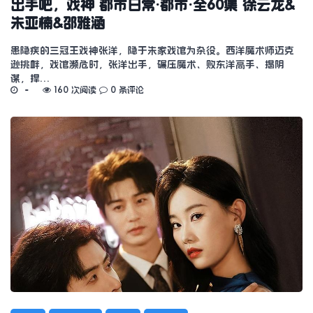
出手吧，戏神 都市日常·都市·全60集 徐云龙&
朱亚楠&邵雅涵
患隐疾的三冠王戏神张洋，隐于朱家戏馆为杂役。西洋魔术师迈克
逊挑衅，戏馆濒危时，张洋出手，碾压魔术、败东洋高手、揭阴
谋，捍…
160 次阅读
0 条评论