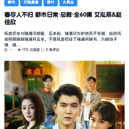
都市
打脸虐渣
现代
大男主
春尽人不归 都市日常·总裁·全60集 艾泓辰&赵
佳欣
阮彦初本与骆清珺相爱，五年前，骆清珺为护他死于车祸，临终托
他照顾妹妹骆澜月五年。于是阮彦初成了骆澜月秘书，为她挡子
弹、喝…
170 次阅读
0 条评论