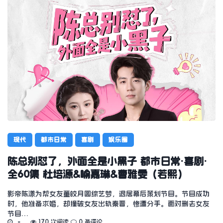
现代
都市日常
喜剧
娱乐圈
陈总别怼了，外面全是小黑子 都市日常·喜剧·
全60集 杜培源&喻嘉琳&曹雅雯（若熙）
影帝陈漾为帮女友董皎月圆综艺梦，退居幕后策划节目。节目成功
时，他准备求婚，却撞破女友出轨秦晋，惨遭分手。面对删去女友
节目…
170 次阅读
0 条评论