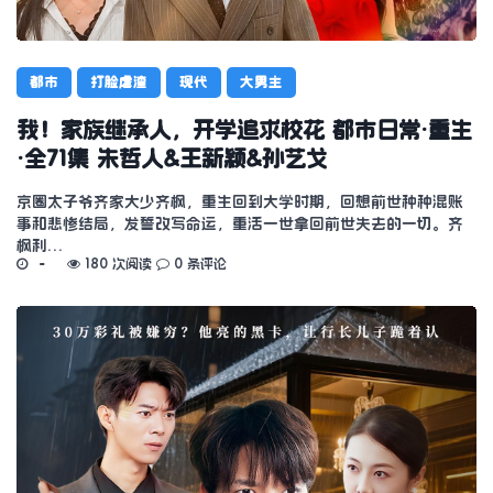
都市
打脸虐渣
现代
大男主
我！家族继承人，开学追求校花 都市日常·重生
·全71集 朱哲人&王新颖&孙艺戈
京圈太子爷齐家大少齐枫，重生回到大学时期，回想前世种种混账
事和悲惨结局，发誓改写命运，重活一世拿回前世失去的一切。齐
枫利…
180 次阅读
0 条评论