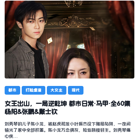
都市
打脸虐渣
大女主
现代
女王出山，一局逆乾坤 都市日常·马甲·全60集
杨阳&张鹏&戴士钦
刘秀琴的儿子陈小龙，被赵虎和发小叶振杰设下赌局陷阱，一夜间
输光了家中全部积蓄。陈小龙万念俱灰，险些跳楼轻生。刘秀琴痛
心疾…