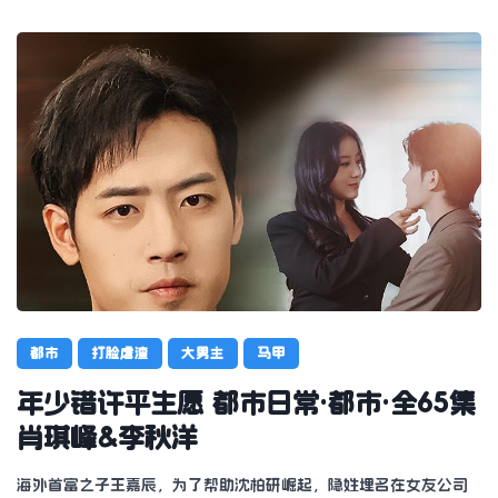
都市
打脸虐渣
大男主
马甲
年少错许平生愿 都市日常·都市·全65集
肖琪峰&李秋洋
海外首富之子王嘉辰，为了帮助沈柏研崛起，隐姓埋名在女友公司