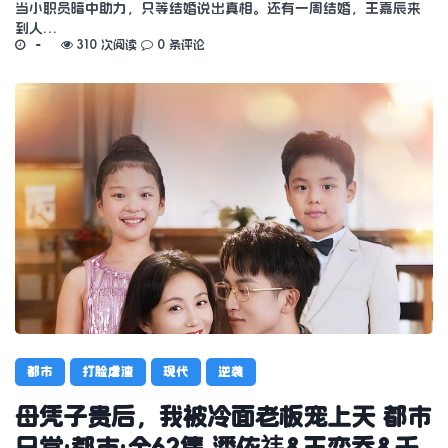
当小职员暗中助力，只等结婚说出真相。还有一周结婚，王嘉辰来
到人…
310 次阅读
0 条评论
都市
打脸虐渣
现代
逆袭
母凭子贵后，我被冷面老板宠上天 都市
日常·都市·全62集 潘依祎&王奕乔&千