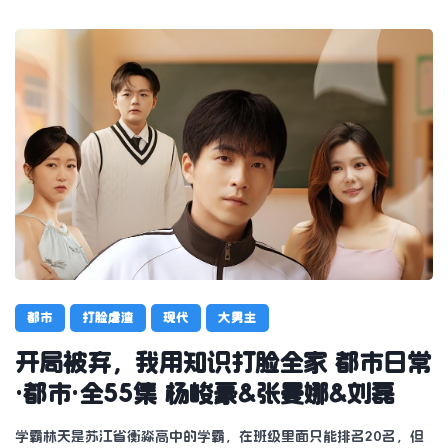
都市
打脸虐渣
现代
大男主
开局被弃，我用知识打脸全家 都市日常
·都市·全55集 杨峻豪&张曼娜&刘磊
学霸林天是苏江省衡淼高中的学霸，在班级里面只能排名20名，但