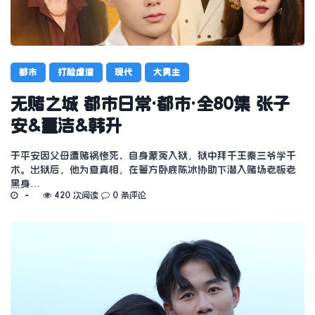
都市
打脸虐渣
现代
大男主
无赌之城 都市日常·都市·全80集 张子
安&董洁&韩升
于平安因父母遭赌祸惨死、自身蒙冤入狱，狱中拜千王秦三爷学千
术。出狱后，他为查真相，在警方卧底陈冰协助下潜入赌场老板老
黑身…
420 次阅读
0 条评论