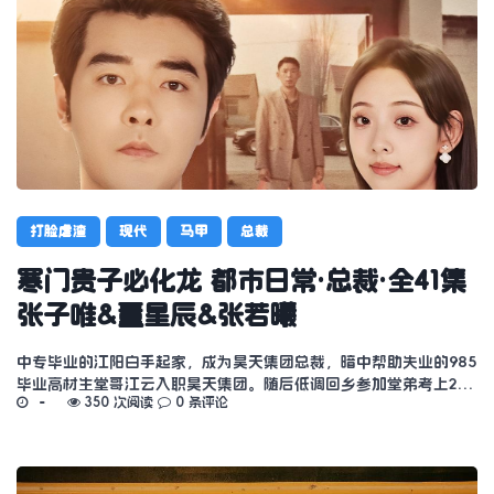
打脸虐渣
现代
马甲
总裁
寒门贵子必化龙 都市日常·总裁·全41集
张子唯&董星辰&张若曦
中专毕业的江阳白手起家，成为昊天集团总裁，暗中帮助失业的985
毕业高材生堂哥江云入职昊天集团。随后低调回乡参加堂弟考上2…
350 次阅读
0 条评论