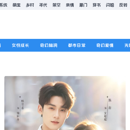
系统
萌宝
乡村
年代
架空
亲情
豪门
穿书
闪婚
反转
情
女性成长
奇幻脑洞
都市日常
奇幻爱情
先