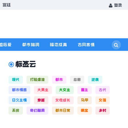
宫廷
登录
婚后爱
都市脑洞
暗恋成真
古风言情
标签云
现代
打脸虐渣
都市
总裁
逆袭
都市情感
大男主
大女主
重生
古代
日久生情
穿越
女性成长
马甲
女强
系统
奇幻脑洞
都市日常
萌宝
乡村