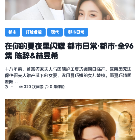
都市
打脸虐渣
现代
都市日常
在你的夏夜里闪耀 都市日常·都市·全96
集 陈辞&林昱希
十八年前，首富何家夫人与医院护工夏巧娥同日临产。医院因无法
保住何夫人难产诞下的女婴，遂用夏巧娥的女儿替换。而夏巧娥阴
差阳…
320 次阅读
0 条评论