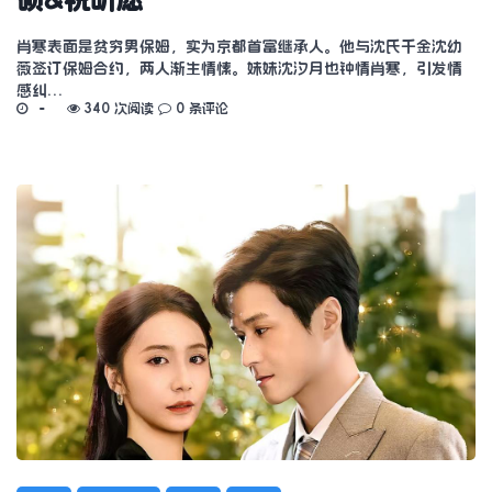
肖寒表面是贫穷男保姆，实为京都首富继承人。他与沈氏千金沈幼
薇签订保姆合约，两人渐生情愫。妹妹沈汐月也钟情肖寒，引发情
感纠…
340 次阅读
0 条评论