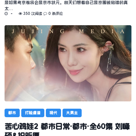
是如果考京卷将会是京市状元。林天幻想着自己是京圈被抱错的真
太…
350 次阅读
0 条评论
都市
打脸虐渣
现代
大男主
苦心鸡娃2 都市日常·都市·全60集 刘峰
硕&祝昕愿