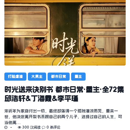
打脸虐渣
大男主
都市日常
重生
时光送来诀别书 都市日常·重生·全72集
邱浩轩&丁海霞&李平瑾
宋祈年为家庭付出一切，最终却落得一个孤独凄凉而死，重来一
世，他决定离开梨书禾跟自己的两个儿子，选择过自己的人生，可
当他离…
300 次阅读
0 条评论