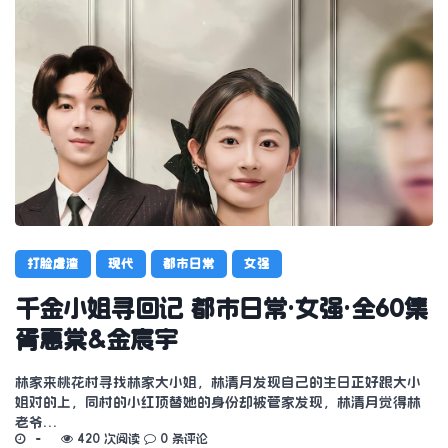
打脸虐渣
现代
都市日常
女强
千金小姐寻回记 都市日常·女强·全60集
胥惠棠&金宸宇
林家来桃花村寻找林家大小姐，林清月发现自己的生日正好跟大小
姐对的上，同村的小红顶替她的身份却被管家发现，林清月觉得林
老爷…
420 次阅读
0 条评论