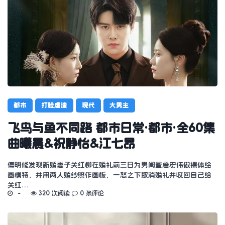
都市
打脸虐渣
现代
大男主
飞鸟与鱼不同路 都市日常·都市·全60集
曲曦晨&祝静怡&江七昂
傅明修发现新婚妻子关红柳在婚礼前三日为男闺蜜詹宏伟做裸体绘
画模特，并用两人婚纱照作画板，一怒之下取消婚礼并收回自己给
关红…
320 次阅读
0 条评论