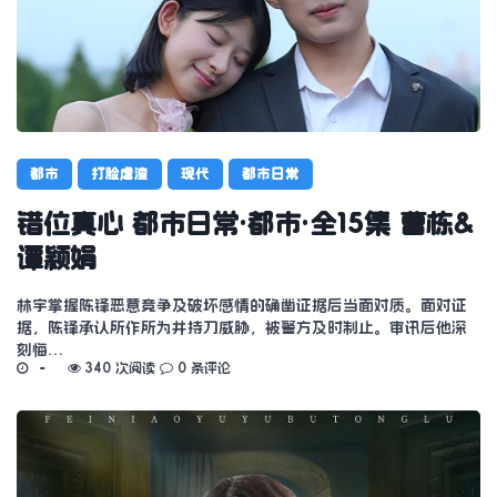
都市
打脸虐渣
现代
都市日常
错位真心 都市日常·都市·全15集 曹栋&
谭颖娟
林宇掌握陈锋恶意竞争及破坏感情的确凿证据后当面对质。面对证
据，陈锋承认所作所为并持刀威胁，被警方及时制止。审讯后他深
刻悔…
340 次阅读
0 条评论