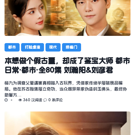
都市
打脸虐渣
现代
捞偏门
本想做个假古董，却成了鉴宝大师 都市
日常·都市·全80集 刘瀚阳&刘彦君
梅九为调查父辈遇害真相踏入古玩界，凭借家传绝学屡破赝品骗
局。他在苏古雅集屡立奇功，当众揭穿荣家伪造的玉佛头，最终协
助警方…
360 次阅读
0 条评论