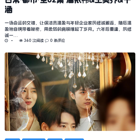
涵
一场命运的交错，让保洁员温盈与年轻企业家厉修诚邂逅，随后温
盈独自携带着秘密，用柔弱的肩膀撑起了岁月。六年后重逢，厉修
诚一…
360 次阅读
0 条评论