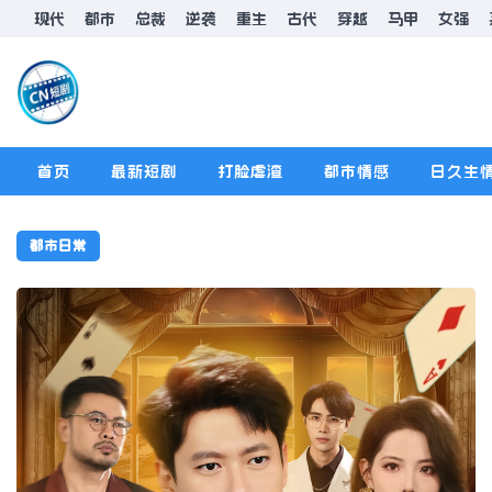
现代
都市
总裁
逆袭
重生
古代
穿越
马甲
女强
首页
最新短剧
打脸虐渣
都市情感
日久生
排行榜
版规
都市日常