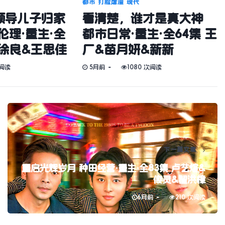
都市
打脸虐渣
现代
领导儿子归家
看清楚，谁才是真大神
伦理·重生·全
都市日常·重生·全64集 王
&徐良&王思佳
厂&苗月妍&新新
次阅读
5月前
1080 次阅读
下一篇文章
重启光辉岁月 种田经营·重生·全83集 卢艺煊&
攸灵&翟洪樟
6月前
210 次阅读