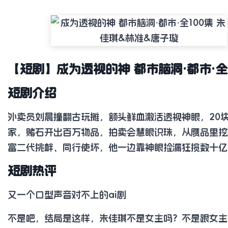
【短剧】成为透视的神 都市脑洞·都市·全
短剧介绍
外卖员刘晨撞翻古玩摊，额头鲜血激活透视神眼，20
家，赌石开出百万物品，拍卖会慧眼识珠，从赝品里挖
富二代挑衅、同行使坏，他一边靠神眼捡漏狂揽数十亿
短剧热评
又一个口型声音对不上的ai剧
不是吧，结局是这样，朱佳琪不是女主吗？不是跟女主