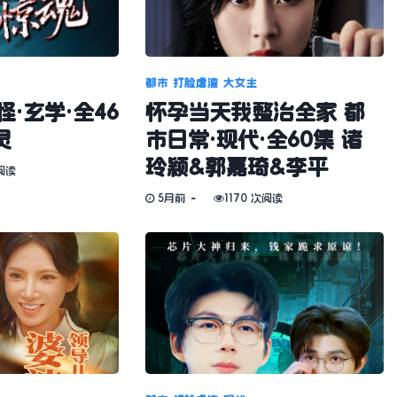
都市
打脸虐渣
大女主
·玄学·全46
怀孕当天我整治全家 都
灵
市日常·现代·全60集 诸
玲颖&郭嘉琦&李平
阅读
5月前
1170 次阅读