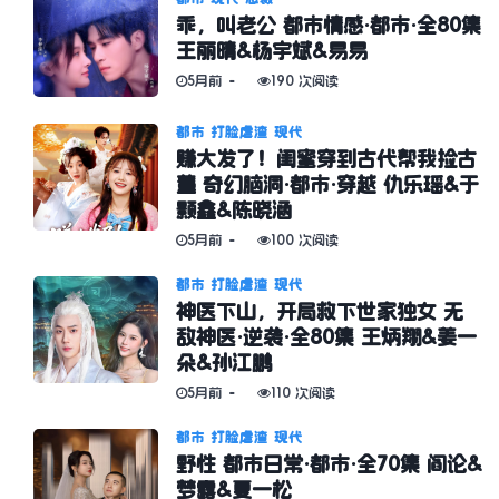
乖，叫老公 都市情感·都市·全80集
王丽晴&杨宇斌&易易
5月前
190 次阅读
都市
打脸虐渣
现代
赚大发了！闺蜜穿到古代帮我捡古
董 奇幻脑洞·都市·穿越 仇乐瑶&于
颢鑫&陈晓涵
5月前
100 次阅读
都市
打脸虐渣
现代
神医下山，开局救下世家独女 无
敌神医·逆袭·全80集 王炳翔&姜一
朵&孙江鹏
5月前
110 次阅读
都市
打脸虐渣
现代
野性 都市日常·都市·全70集 阎论&
梦露&夏一松