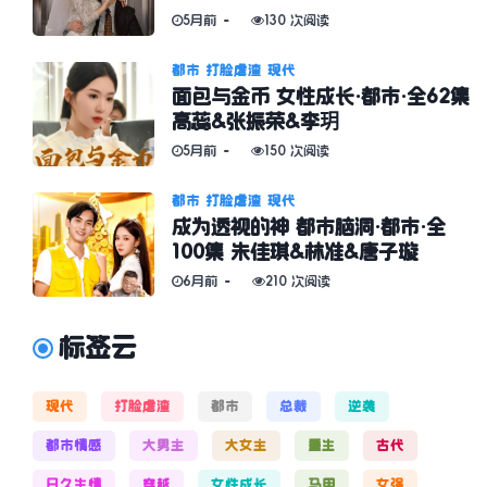
5月前
130 次阅读
都市
打脸虐渣
现代
面包与金币 女性成长·都市·全62集
高蕊&张振荣&李玥
5月前
150 次阅读
都市
打脸虐渣
现代
成为透视的神 都市脑洞·都市·全
100集 朱佳琪&林准&唐子璇
6月前
210 次阅读
标签云
现代
打脸虐渣
都市
总裁
逆袭
都市情感
大男主
大女主
重生
古代
日久生情
穿越
女性成长
马甲
女强