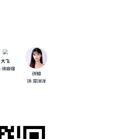
大飞
 徐自强
许知
饰 屈洋洋