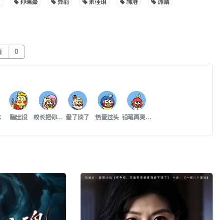
洞
孙瑞豪
异能
朱佳琪
林准
沐晴
藏
0
水
胸出没
校长把你位置让给我吧
爱了淡了
热爱过头
铅笔再美终究是灰色oc