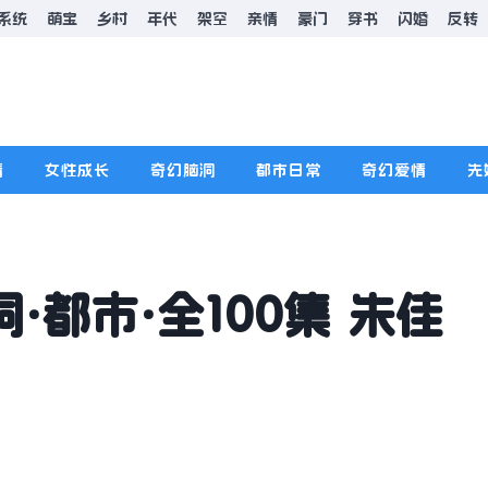
系统
萌宝
乡村
年代
架空
亲情
豪门
穿书
闪婚
反转
情
女性成长
奇幻脑洞
都市日常
奇幻爱情
先
·都市·全100集 朱佳