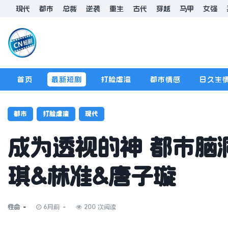
现代
都市
总裁
逆袭
重生
古代
穿越
马甲
女强
首页
最新短剧
打脸虐渣
都市情感
日久生
排行榜
版规
都市
打脸虐渣
现代
成为透视的神 都市脑洞
琪&林准&唐子璇
性命
6月前
200 次阅读