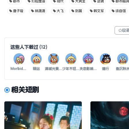
都市
打脸虐渣
现代
大男主
逆袭
都市脑
唐子璇
林潇潇
大飞
刘晨
韩文军
徐自强
收
这些人下载过
(
12
)
Morbid病态
驿站
满城光景不及他
少年不狂天地难容
失恋影响学习
德行
鱼沉秋
相关短剧