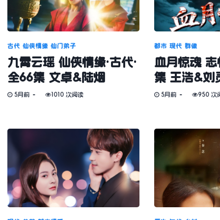
古代
仙侠情缘
仙门弟子
都市
现代
群像
九霄云瑶 仙侠情缘·古代·
血月惊魂 志怪
全66集 文卓&陆烟
集 王浩&刘
5月前
1010 次阅读
5月前
950 次