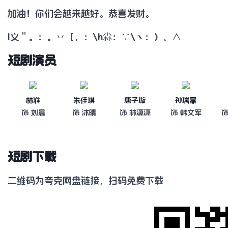
加油！你们会越来越好。恭喜发财。
l义＂。：。丷［，：\h尛：∵\丶：〉、∧
短剧演员
林准
朱佳琪
唐子璇
孙瑞豪
饰 刘晨
饰 沐晴
饰 林潇潇
饰 韩文军
饰
短剧下载
二维码为夸克网盘链接，扫码免费下载