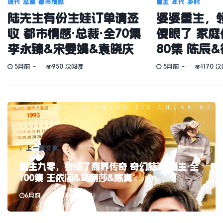
现代
总裁
都市情感
重生
年代
乡村
陆先生有份生娃订单请签
婆婆重生，
收 都市情感·总裁·全70集
傻眼了 家庭
李永臻&宋雯娟&袁晓庆
80集 陈辰
5月前
950 次阅读
5月前
1170 
上一篇文章
重生九零，我成了商界传奇 奇幻脑洞·重生·全
100集 王依海&马丽莎&陈真
6月前
180 次阅读