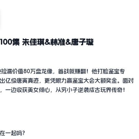
100集 朱佳琪&林准&唐子璇
块捡漏价值80万盘龙像，首战就赚翻！他打脸鉴宝专
出亿级唐寅真迹，更凭眼力赢鉴宝大会大额奖金。面对
，一边收获美女倾心，从穷小子逆袭成古玩界传奇！
在一起吗？