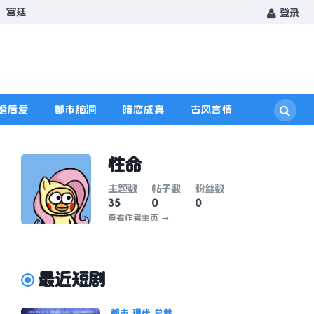
宫廷
登录
婚后爱
都市脑洞
暗恋成真
古风言情
性命
主题数
帖子数
粉丝数
35
0
0
查看作者主页
→
最近短剧
都市
现代
总裁