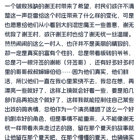
一个破败残缺的谢王村带来了希望，村民们或许不清
楚这一声巨雷给这个村庄带来了什么样的变化，可是
也愿意给他们从小看到大的混世魔王一些善意，谢无
忧救了谢王村，或许谢王村也给了谢无忧一丝温暖。
热热闹闹的这么一村人，也许并不是美丽的精致的，
却一定是真实的富有个性的，总是带着板砖的爷爷，
总是刁一根牙签的谢彬（牙签哥），还有好多好多村
里的哥哥叔叔婶婶伯伯……因为他们真实，他们鲜
活，所以他们一直在我心里萦绕不去，我总在想，再
漂亮一些就好了，这样上镜就会好看一些，要是拍几
部作品再拍这个就好了，这样我就能控制住自己某些
出戏的微表情，总怕作为一个演员糟蹋了这么一个好
的剧本好的角色，但是事情不能重来，人不能像谢无
忧一样带着未来走过去的路，留在那个夏天的故事就
让他留在那个夏天吧，在那个懵懂的夏天，也确确实