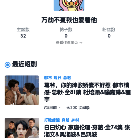
万劫不复我也爱着他
主题数
帖子数
粉丝数
32
0
0
查看作者主页
→
最近短剧
都市
现代
总裁
尊爷，你的律政娇妻不好惹 都市情
感·总裁·全81集 杜培源&喻嘉琳&瞿
宇
5月前
200 次阅读
打脸虐渣
穿越
乡村
白日灼心 家庭伦理·穿越·全74集 张
海文&吴海波&吕鸿波