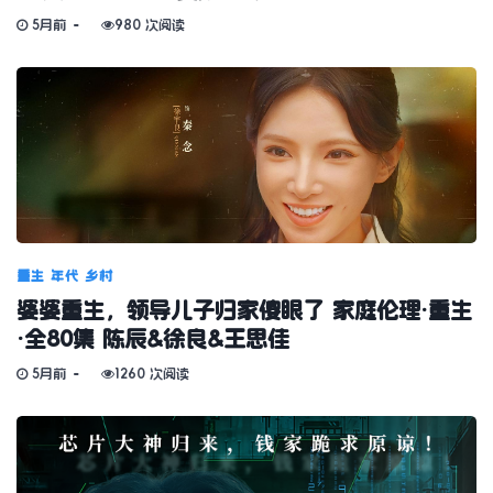
5月前
980 次阅读
重生
年代
乡村
婆婆重生，领导儿子归家傻眼了 家庭伦理·重生
·全80集 陈辰&徐良&王思佳
5月前
1260 次阅读