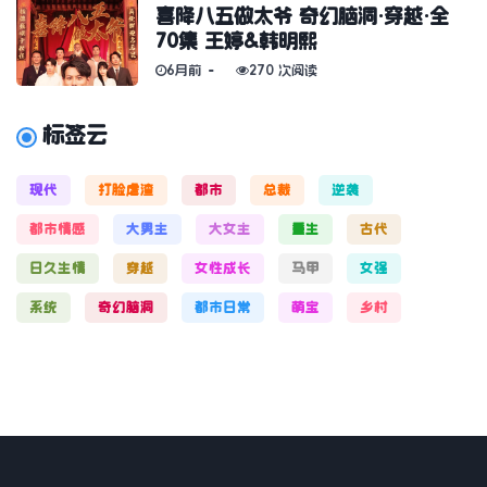
喜降八五做太爷 奇幻脑洞·穿越·全
70集 王婷&韩明熙
6月前
270 次阅读
标签云
现代
打脸虐渣
都市
总裁
逆袭
都市情感
大男主
大女主
重生
古代
日久生情
穿越
女性成长
马甲
女强
系统
奇幻脑洞
都市日常
萌宝
乡村