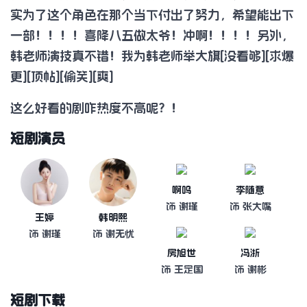
实为了这个角色在那个当下付出了努力，希望能出下
一部！！！！喜降八五做太爷！冲啊！！！！另外，
韩老师演技真不错！我为韩老师举大旗[没看够][求爆
更][顶帖][偷笑][爽]
这么好看的剧咋热度不高呢？！
短剧演员
啊呜
李随意
饰 谢瑾
饰 张大嘴
王婷
韩明熙
饰 谢瑾
饰 谢无忧
房旭世
冯浙
饰 王定国
饰 谢彬
短剧下载