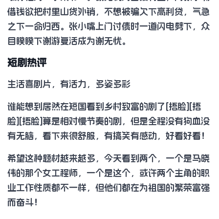
借钱欲把村里山货外销，不想被骗欠下高利贷，气急
之下一命归西。张小嘴上门讨债时一道闪电劈下，众
目睽睽下谢游复活成为谢无忧。
短剧热评
生活喜剧片，有活力，多姿多彩
谁能想到居然在短国看到乡村致富的剧了[捂脸][捂
脸][捂脸]算是相对慢节奏的剧，但是全程没有狗血没
有无脑，看下来很舒服，有搞笑有感动，好看好看！
希望这种题材越来越多，今天看到两个，一个是马晓
伟的那个女工程师，一个是这个，或许两个主角的职
业工作性质都不一样，但他们都在为祖国的繁荣富强
而奋斗！