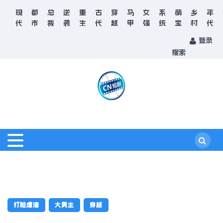
现
都
总
逆
重
古
穿
马
女
系
萌
乡
年
代
市
裁
袭
生
代
越
甲
强
统
宝
村
代
登录
搜索
打脸虐渣
大男主
穿越