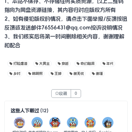
1、本站不保存、不存储任何实质资源，以上二维码
指向为网盘资源链接，其内容归对应版权方所有
2、如有侵犯版权的情况，请点击下面举报/反馈按钮
反馈或发送邮件
76556431@qq.com
投诉说明情况
3、我们核实后将第一时间删除相关内容，谢谢理解
和配合
打脸虐渣
大男主
穿越
奇幻脑洞
年代
乡村
韩明熙
王婷
谢无忧
谢瑾
收藏
0
这些人下载过
(
12
)