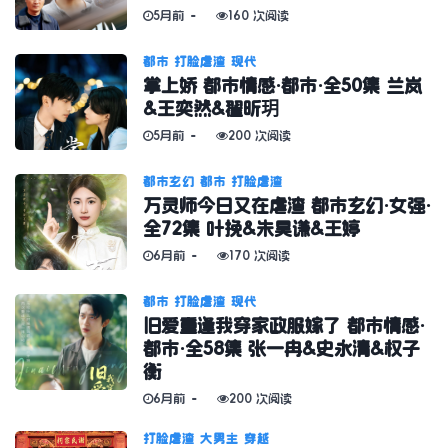
5月前
160 次阅读
都市
打脸虐渣
现代
掌上娇 都市情感·都市·全50集 兰岚
&王奕然&翟昕玥
5月前
200 次阅读
都市玄幻
都市
打脸虐渣
万灵师今日又在虐渣 都市玄幻·女强·
全72集 叶挽&朱昊谦&王婷
6月前
170 次阅读
都市
打脸虐渣
现代
旧爱重逢我穿家政服嫁了 都市情感·
都市·全58集 张一冉&史永清&权子
衡
6月前
200 次阅读
打脸虐渣
大男主
穿越