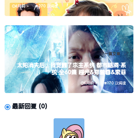
6月前
270 次阅读
下一篇文章
太阳消失后，我觉醒了求生系统 都市脑洞·系
统·全60集 程光&郑曾蓉&索菲
6月前
170 次阅读
最新回复
(
0
)