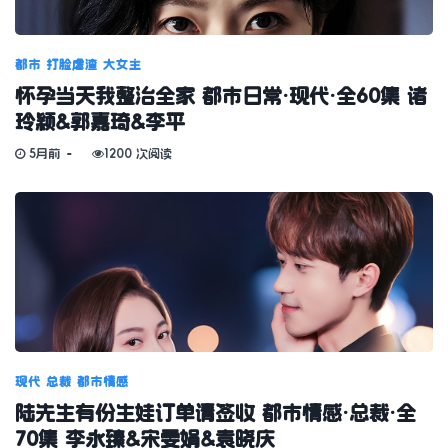
都市
打脸虐渣
大女主
怀孕当天我整治全家 都市日常·现代·全60集 诸
玲颖&郭嘉琦&李平
5月前
1200 次阅读
现代
总裁
都市情感
陆先生有份生娃订单请签收 都市情感·总裁·全
70集 李永臻&宋雯娟&袁晓庆