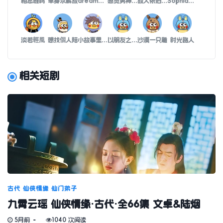
相忘难吗
单身求解放
dreamer梦想家
感觉男神的身上有wifi
故人依旧可你已走
Sophia智慧
淡若輕風
想找個人陪
小故事里的海
以朋友之名深爱占有不分手
沙漠一只雕
时光路人
相关短剧
古代
仙侠情缘
仙门弟子
九霄云瑶 仙侠情缘·古代·全66集 文卓&陆烟
5月前
1040 次阅读