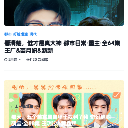
都市
打脸虐渣
现代
看清楚，谁才是真大神 都市日常·重生·全64集
王厂&苗月妍&新新
5月前
1120 次阅读
上一篇文章
那天，五个首富舅舅终于找到了我 奇幻脑洞·
萌宝·全88集 王玥汐&黄鑫辉