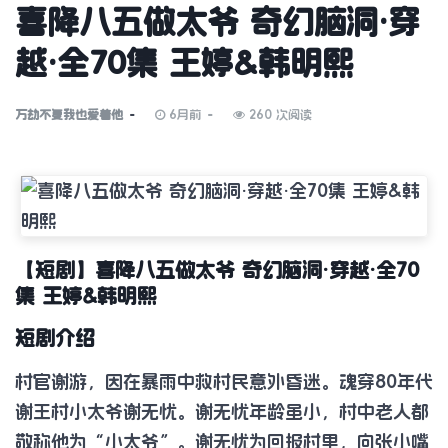
喜降八五做太爷 奇幻脑洞·穿
越·全70集 王婷&韩明熙
万劫不复我也爱着他
6月前
260 次阅读
【短剧】喜降八五做太爷 奇幻脑洞·穿越·全70
集 王婷&韩明熙
短剧介绍
村官谢游，因在暴雨中救村民意外昏迷。魂穿80年代
谢王村小太爷谢无忧。谢无忧年龄虽小，村中老人都
敬称他为“小太爷”。谢无忧为回报村里，向张小嘴