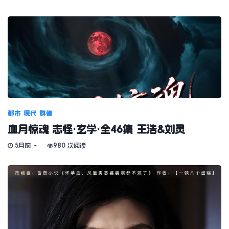
都市
现代
群像
血月惊魂 志怪·玄学·全46集 王浩&刘灵
5月前
980 次阅读