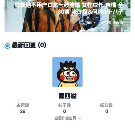
恋爱脑不用户口本一秒结婚 女性成长·亲情·全
30集 张许焓&何强&十八子
5月前
190 次阅读
最新回复
(
0
)
墨四溢
主题数
帖子数
粉丝数
26
0
0
查看作者主页
→