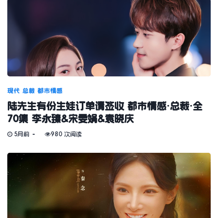
现代
总裁
都市情感
陆先生有份生娃订单请签收 都市情感·总裁·全
70集 李永臻&宋雯娟&袁晓庆
5月前
980 次阅读