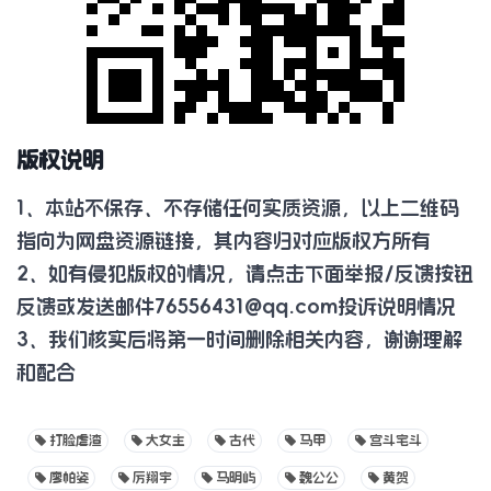
版权说明
1、本站不保存、不存储任何实质资源，以上二维码
指向为网盘资源链接，其内容归对应版权方所有
2、如有侵犯版权的情况，请点击下面举报/反馈按钮
反馈或发送邮件
76556431@qq.com
投诉说明情况
3、我们核实后将第一时间删除相关内容，谢谢理解
和配合
打脸虐渣
大女主
古代
马甲
宫斗宅斗
廖帕姿
厉翔宇
马明屿
魏公公
黄贺