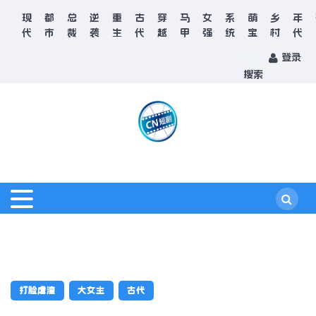
现
都
总
逆
重
古
穿
马
女
系
萌
乡
年
代
市
裁
袭
生
代
越
甲
强
统
宝
村
代
登录
搜索
打脸虐渣
大女主
古代