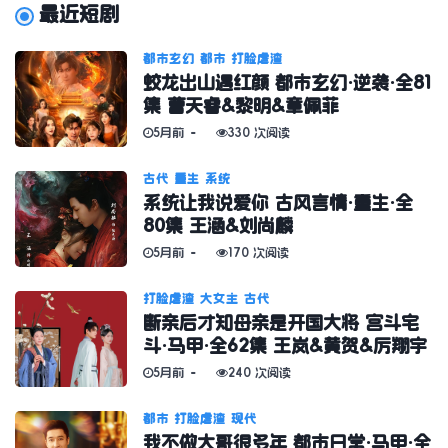
最近短剧
都市玄幻
都市
打脸虐渣
蛟龙出山遇红颜 都市玄幻·逆袭·全81
集 曹天睿&黎明&章佩菲
5月前
330 次阅读
古代
重生
系统
系统让我说爱你 古风言情·重生·全
80集 王涵&刘尚麟
5月前
170 次阅读
打脸虐渣
大女主
古代
断亲后才知母亲是开国大将 宫斗宅
斗·马甲·全62集 王岚&黄贺&厉翔宇
5月前
240 次阅读
都市
打脸虐渣
现代
我不做大哥很多年 都市日常·马甲·全