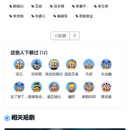
郝振钧
王岚
任学博
李惠宁
李文孝
李世鸣
苏嫣儿
秦破军
周家家主
收藏
0
这些人下载过
(
12
)
流云
轩叔君
挂念的是你
温柔王者
凡间
半包糖
忘了梦了忽略我了
感谢宿命让我们相遇
逢正抽心
糖綶
离散的风
夏如画
相关短剧