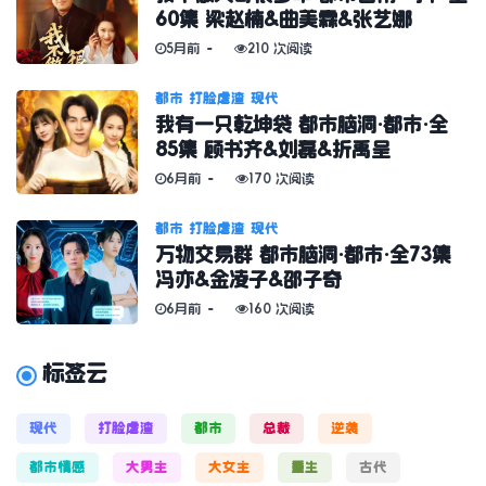
60集 梁赵楠&曲美霖&张艺娜
5月前
210 次阅读
都市
打脸虐渣
现代
我有一只乾坤袋 都市脑洞·都市·全
85集 顾书齐&刘磊&折禹呈
6月前
170 次阅读
都市
打脸虐渣
现代
万物交易群 都市脑洞·都市·全73集
冯亦&金凌子&邵子奇
6月前
160 次阅读
标签云
现代
打脸虐渣
都市
总裁
逆袭
都市情感
大男主
大女主
重生
古代