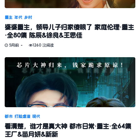
重生
年代
乡村
婆婆重生，领导儿子归家傻眼了 家庭伦理·重生
·全80集 陈辰&徐良&王思佳
5月前
1260 次阅读
都市
打脸虐渣
现代
看清楚，谁才是真大神 都市日常·重生·全64集
王厂&苗月妍&新新