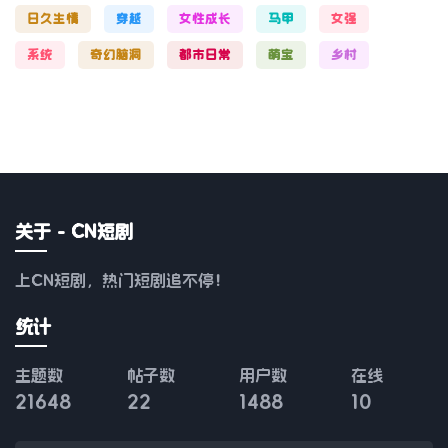
日久生情
穿越
女性成长
马甲
女强
系统
奇幻脑洞
都市日常
萌宝
乡村
关于 - CN短剧
上CN短剧，热门短剧追不停！
统计
主题数
帖子数
用户数
在线
21648
22
1488
10