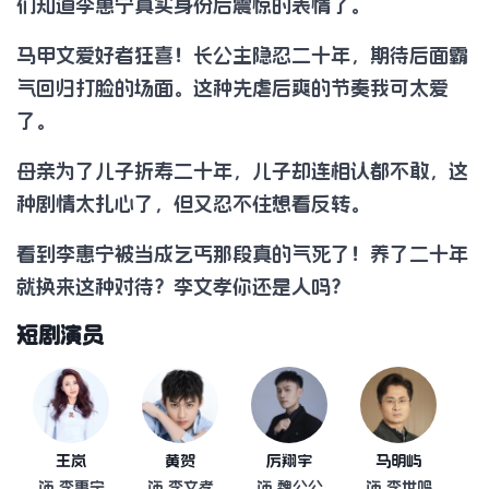
们知道李惠宁真实身份后震惊的表情了。
马甲文爱好者狂喜！长公主隐忍二十年，期待后面霸
气回归打脸的场面。这种先虐后爽的节奏我可太爱
了。
母亲为了儿子折寿二十年，儿子却连相认都不敢，这
种剧情太扎心了，但又忍不住想看反转。
看到李惠宁被当成乞丐那段真的气死了！养了二十年
就换来这种对待？李文孝你还是人吗？
短剧演员
王岚
黄贺
厉翔宇
马明屿
饰 李惠宁
饰 李文孝
饰 魏公公
饰 李世鸣