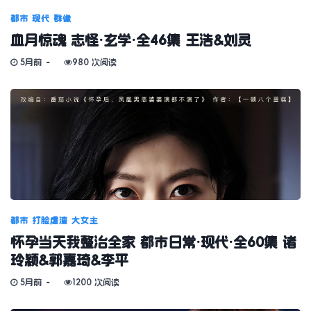
都市
现代
群像
血月惊魂 志怪·玄学·全46集 王浩&刘灵
5月前
980 次阅读
都市
打脸虐渣
大女主
怀孕当天我整治全家 都市日常·现代·全60集 诸
玲颖&郭嘉琦&李平
5月前
1200 次阅读