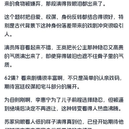
来的食物被嫌弃，那段演得我眼泪都出来了。
这个题材把母爱、权谋、身份反转都结合得很好，特
别是古代背景下这种身份落差带来的戏剧冲突很吸引
人。
演员阵容看起来不错，王岚把长公主那种隐忍又高贵
的气质演出来了，即使穿得破旧也遮不住骨子里的气
质。
62集？看来剧情很丰富啊，不只是简单的认亲戏码，
期待宫廷权谋和宅斗部分的展开。
为母则刚啊，李惠宁为了儿子前程选择隐忍，但被逼
到绝境后决定不再退让，这种转变看得人热血沸腾。
苏家狗眼看人低的样子演得真到位，已经开始期待他