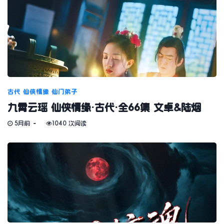
古代
仙侠情缘
仙门弟子
九霄云瑶 仙侠情缘·古代·全66集 文卓&陆烟
5月前
1040 次阅读