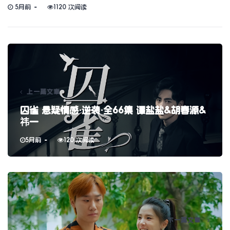
5月前
1120 次阅读
上一篇文章
囚雀 悬疑情感·逆袭·全66集 谭盐盐&胡春源&
祎一
5月前
120 次阅读
下一篇文章