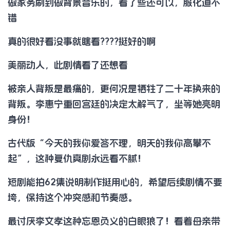
做家务刷到做背景音乐的，看了些还可以，服化道不
错
真的很好看没事就瞎看????挺好的啊
美丽动人，此剧情看了还想看
被亲人背叛是最痛的，更何况是牺牲了二十年换来的
背叛。李惠宁重回宫廷的决定太解气了，坐等她亮明
身份！
古代版“今天的我你爱答不理，明天的我你高攀不
起”，这种复仇爽剧永远看不腻！
短剧能拍62集说明制作挺用心的，希望后续剧情不要
垮，保持这个冲突感和节奏感。
最讨厌李文孝这种忘恩负义的白眼狼了！看着母亲带