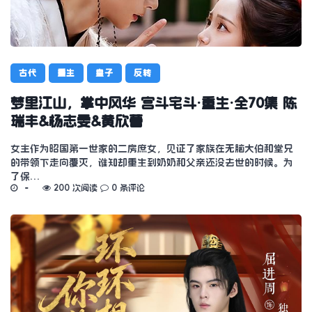
古代
重生
皇子
反转
梦里江山，掌中风华 宫斗宅斗·重生·全70集 陈
瑞丰&杨志雯&黄欣蕾
女主作为昭国第一世家的二房庶女，见证了家族在无脑大伯和堂兄
的带领下走向覆灭，谁知却重生到奶奶和父亲还没去世的时候。为
了保…
200 次阅读
0 条评论