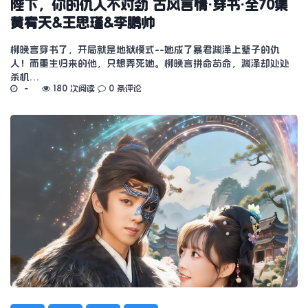
陛下，你的仇人不对劲 古风言情·穿书·全70集
黄宥天&王思瑾&李鹏帅
柳晚言穿书了，开局就是地狱模式--她成了暴君渊泽上辈子的仇
人！而重生归来的他，只想弄死她。柳晚言拼命苟命，渊泽却处处
杀机…
180 次阅读
0 条评论