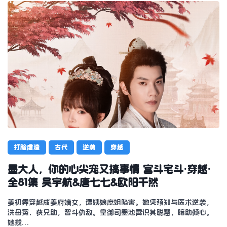
打脸虐渣
古代
逆袭
穿越
墨大人，你的心尖宠又搞事情 宫斗宅斗·穿越·
全81集 吴宇航&唐七七&欧阳千然
姜初霁穿越成姜府嫡女，遭姨娘庶姐陷害。她凭预知与医术逆袭，
洗母冤、获兄助，智斗仇敌。皇御司墨池霄识其聪慧，暗助倾心。
她搅…