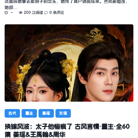
试图将她拿去卖银子的念头，她找了具尸体假成亲。然而新婚夜，
她却…
200 次阅读
0 条评论
古代
重生
姜瑶
女强
换嫁风波：太子他悔疯了 古风言情·重生·全60
集 姜瑶&王禹翰&周华