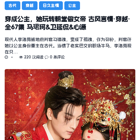
古代
穿越
日久生情
公主
穿成公主，她玩转朝堂做女帝 古风言情·穿越·
全67集 马珺珂&卫延侃&心源
现代人李洛菀被地府判官勾错魂，变成了孤魂，作为弥补，判官许
她以公主身份重生在古代。当惯了老实巴交的职场牛马，李洛菀现
在只…
220 次阅读
0 条评论