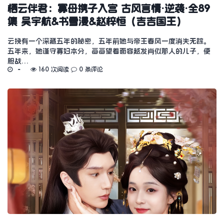
栖云伴君：寡母携子入宫 古风言情·逆袭·全89
集 吴宇航&书雪漫&赵梓恒（吉吉国王）
云挽有一个深藏五年的秘密，五年前她与帝王春风一度消失无踪。
五年来，她谨守寡妇本分，每每望着面容越发肖似那人的儿子，便
胆战…
160 次阅读
0 条评论