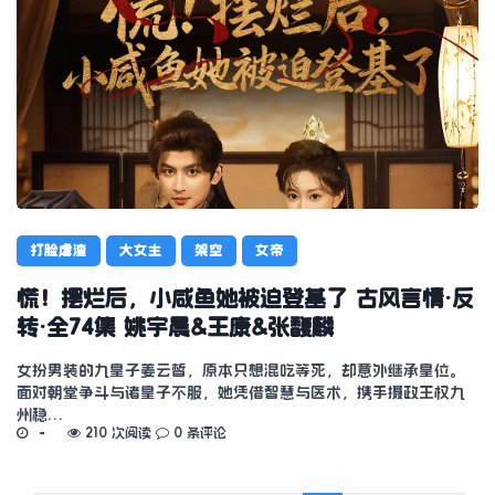
打脸虐渣
大女主
架空
女帝
慌！摆烂后，小咸鱼她被迫登基了 古风言情·反
转·全74集 姚宇晨&王康&张馥麟
女扮男装的九皇子姜云皙，原本只想混吃等死，却意外继承皇位。
面对朝堂争斗与诸皇子不服，她凭借智慧与医术，携手摄政王权九
州稳…
210 次阅读
0 条评论