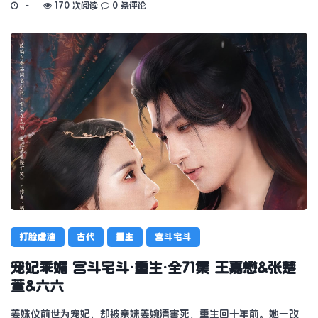
170 次阅读
0 条评论
打脸虐渣
古代
重生
宫斗宅斗
宠妃乖媚 宫斗宅斗·重生·全71集 王嘉懋&张楚
萱&六六
姜姝仪前世为宠妃，却被亲妹姜婉清害死，重生回十年前。她一改