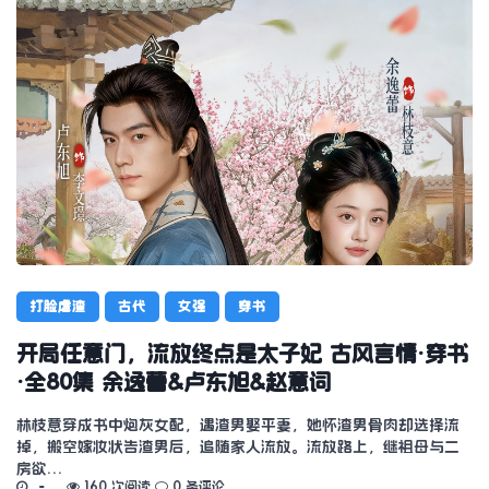
打脸虐渣
古代
女强
穿书
开局任意门，流放终点是太子妃 古风言情·穿书
·全80集 余逸蕾&卢东旭&赵意词
林枝意穿成书中炮灰女配，遇渣男娶平妻，她怀渣男骨肉却选择流
掉，搬空嫁妆状告渣男后，追随家人流放。流放路上，继祖母与二
房欲…
160 次阅读
0 条评论