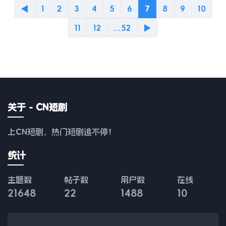
◀
1
2
3
4
5
6
7
8
9
10
11
12
...52
▶
关于 - CN短剧
上CN短剧，热门短剧追不停！
统计
主题数
帖子数
用户数
在线
21648
22
1488
10