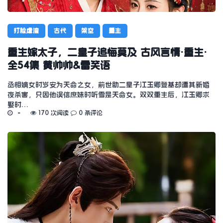
打脸虐渣
古代
架空
重生
重生嫁太子，二皇子追悔莫及 古风言情·重生·
全54集 黄帅帅&雷笑语
丞相嫡女时岁安为天命之女，前世助二皇子江玉卿登基却遭其新婚
夜杀害，只因他误信庶妹时听雪是天命女。双双重生后，江玉卿求
娶时…
170 次阅读
0 条评论