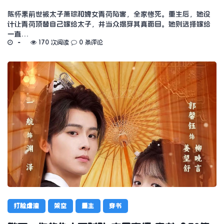
陈怀素前世被太子萧琮和婢女青荷陷害，全家惨死。重生后，她设
计让青荷顶替自己嫁给太子，并当众揭穿其真面目。她则选择嫁给
一直…
170 次阅读
0 条评论
打脸虐渣
架空
重生
穿书