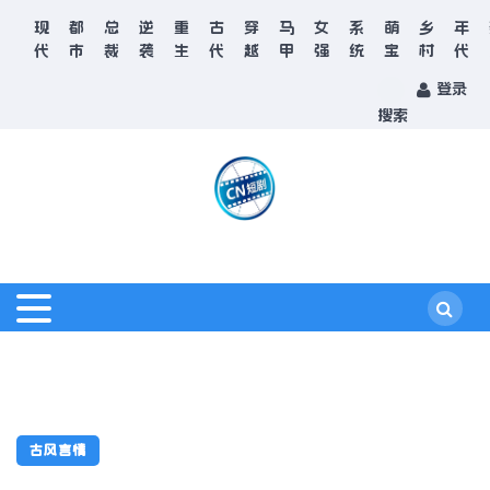
现
都
总
逆
重
古
穿
马
女
系
萌
乡
年
代
市
裁
袭
生
代
越
甲
强
统
宝
村
代
登录
搜索
古风言情