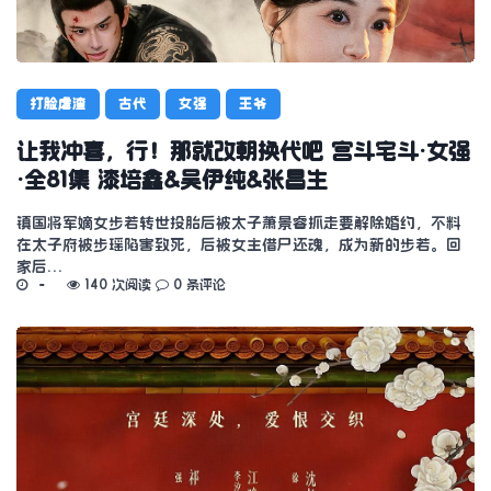
打脸虐渣
古代
女强
王爷
让我冲喜，行！那就改朝换代吧 宫斗宅斗·女强
·全81集 漆培鑫&吴伊纯&张昌生
镇国将军嫡女步若转世投胎后被太子萧景睿抓走要解除婚约，不料
在太子府被步瑶陷害致死，后被女主借尸还魂，成为新的步若。回
家后…
140 次阅读
0 条评论