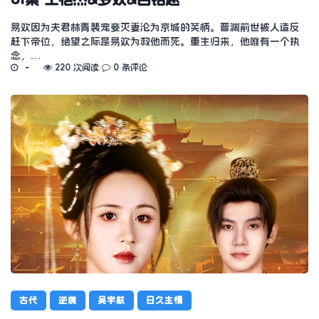
易欢因为夫君林青裴宠妾灭妻沦为京城的笑柄。晋渊前世被人造反
赶下帝位，绝望之际是易欢为救他而死。重生归来，他唯有一个执
念，…
220 次阅读
0 条评论
古代
逆袭
吴宇航
日久生情