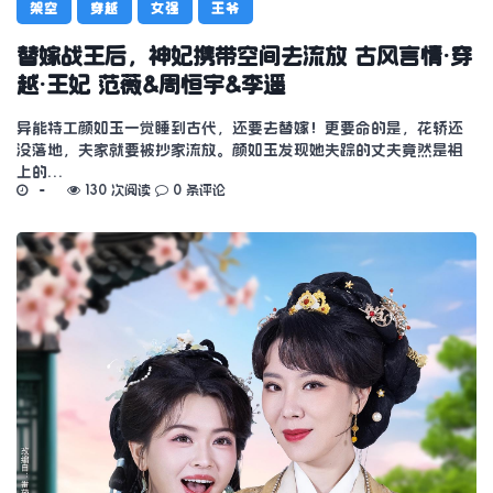
架空
穿越
女强
王爷
替嫁战王后，神妃携带空间去流放 古风言情·穿
越·王妃 范薇&周恒宇&李遥
异能特工颜如玉一觉睡到古代，还要去替嫁！更要命的是，花轿还
没落地，夫家就要被抄家流放。颜如玉发现她失踪的丈夫竟然是祖
上的…
130 次阅读
0 条评论