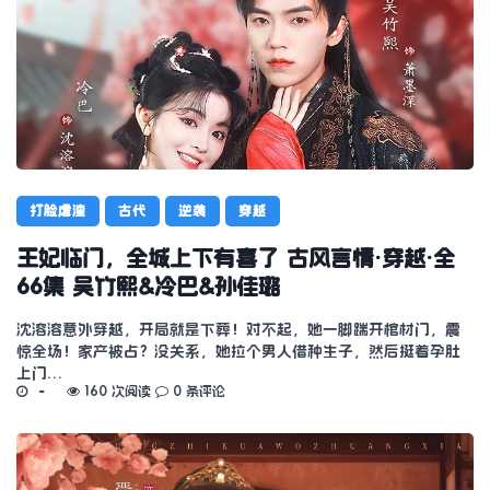
打脸虐渣
古代
逆袭
穿越
王妃临门，全城上下有喜了 古风言情·穿越·全
66集 吴竹熙&冷巴&孙佳璐
沈溶溶意外穿越，开局就是下葬！对不起，她一脚踹开棺材门，震
惊全场！家产被占？没关系，她拉个男人借种生子，然后挺着孕肚
上门…
160 次阅读
0 条评论