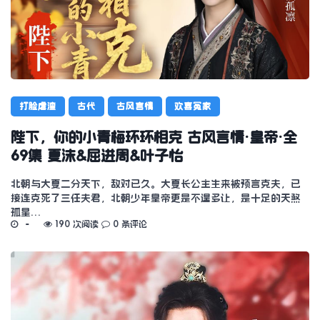
打脸虐渣
古代
古风言情
欢喜冤家
陛下，你的小青梅环环相克 古风言情·皇帝·全
69集 夏沫&屈进周&叶子怡
北朝与大夏二分天下，敌对已久。大夏长公主生来被预言克夫，已
接连克死了三任夫君，北朝少年皇帝更是不遑多让，是十足的天煞
孤星…
190 次阅读
0 条评论