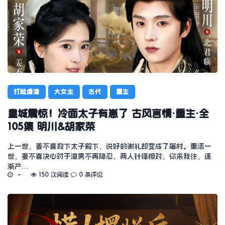
打脸虐渣
大女主
古代
重生
皇城震惊！冷面太子有崽了 古风言情·重生·全
105集 明川&胡家荣
上一世，姜不喜救下太子殿下，说好的谢礼却变成了屠村。重活一
世，姜不喜决心对于渣男不再隐忍，两人针锋相对，你来我往，逐
渐产…
150 次阅读
0 条评论