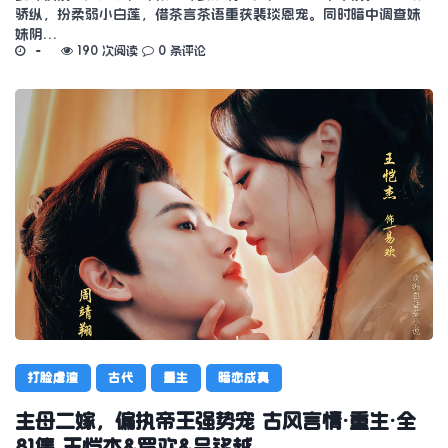
骄纵，扮柔弱小白莲，借茶言茶语重获裴琰恩宠。同时暗中调查妹
妹阴…
190 次阅读
0 条评论
打脸虐渣
古代
重生
暗恋成真
主母二嫁，偏执帝王强势宠 古风言情·重生·全
81集 王恺杰&罗欢&吕铭越