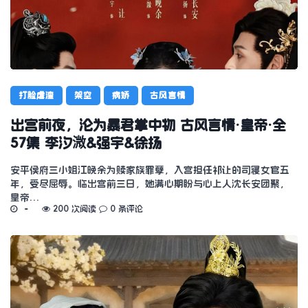
打脸虐渣
架空
病娇
古风言情
出宫前夜，沦为暴君掌中物 古风言情·皇帝·全
57集 李汐溦&强宇&徐扬
安平侯府三小姐江晚余为赎家族罪孽，入宫担任祁让的司寝女官五
年，受尽屈辱。临出宫前三日，她满心期盼与心上人沈长安团聚，
皇帝…
200 次阅读
0 条评论