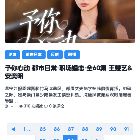
逆袭
都市日常
反转
剧情
予你心动 都市日常·职场婚恋·全60集 王楚艺&
安奕明
温宁为报恩嫁青梅竹马沈逸风，却遭丈夫与学妹苏微微背叛。心碎
之际，她与豪门枭少陆枭发生情感纠葛。沈逸风被蒙蔽双眼屡屡羞
辱温…
310 次阅读
0 条评论
◀
1 ...
85
86
87
88
89
90
91