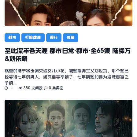
都市
打脸虐渣
现代
总裁
至此流年各天涯 都市日常·都市·全65集 陆绎方
&刘依萌
病重的陆宁将玉佩交给女儿小花，嘱她投奔生父郑世贤，那个她已
经等待七年的男人，终究要等不到了，七年前她和身为海城首富之
子的…
350 次阅读
0 条评论