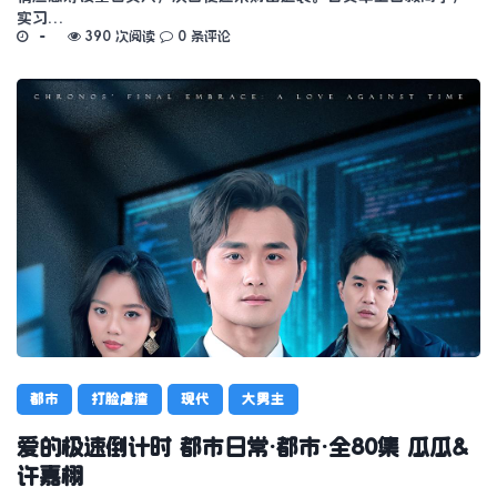
实习…
390 次阅读
0 条评论
都市
打脸虐渣
现代
大男主
爱的极速倒计时 都市日常·都市·全80集 瓜瓜&
许嘉栩