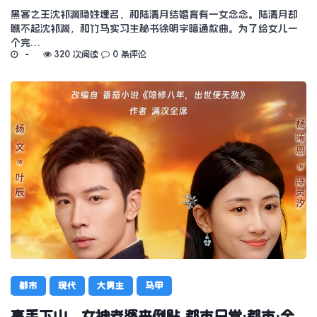
黑客之王沈祁渊隐姓埋名，和陆清月结婚育有一女念念。陆清月却
瞧不起沈祁渊，和竹马实习生秘书徐明宇暗通款曲。为了给女儿一
个完…
320 次阅读
0 条评论
都市
现代
大男主
马甲
高手下山，女神老婆来倒贴 都市日常·都市·全