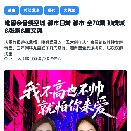
都市
打脸虐渣
现代
大男主
唯留余音绕空城 都市日常·都市·全70集 孙虎城
&张棠&董文锦
沈重为报楚老恩情，隐姓埋名以“五大创作人”身份辅佐其孙女楚
青墨，五年间将龙皇娱乐推向巅峰。楚青墨受反派挑拨，屡次误解
沈重…
380 次阅读
0 条评论