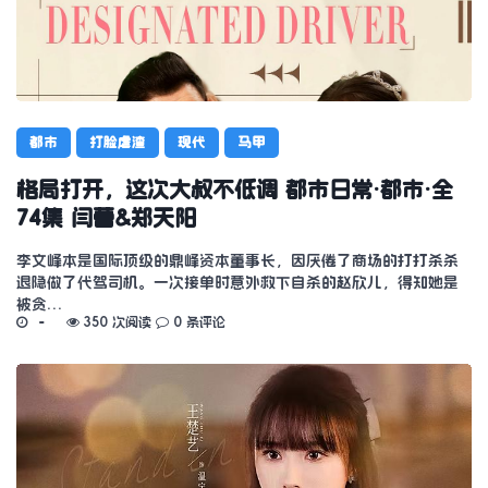
都市
打脸虐渣
现代
马甲
格局打开，这次大叔不低调 都市日常·都市·全
74集 闫蕾&郑天阳
李文峰本是国际顶级的鼎峰资本董事长，因厌倦了商场的打打杀杀
退隐做了代驾司机。一次接单时意外救下自杀的赵欣儿，得知她是
被贪…
350 次阅读
0 条评论