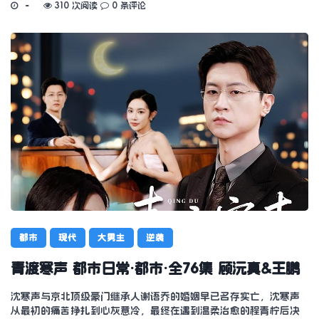
310 次阅读
0 条评论
都市
现代
大男主
逆袭
青渡寒声 都市日常·都市·全76集 顾沅真&王鹏
沈寒声与京北顶级豪门继承人谢语乔的婚姻早已名存实亡，沈寒声
从最初的痛苦挣扎到心灰意冷，最终在遇到温柔治愈的程青柠后决