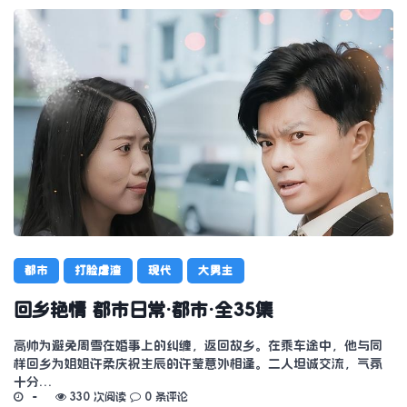
都市
打脸虐渣
现代
大男主
回乡艳情 都市日常·都市·全35集
高帅为避免周雪在婚事上的纠缠，返回故乡。在乘车途中，他与同
样回乡为姐姐许柔庆祝生辰的许莹意外相逢。二人坦诚交流，气氛
十分…
330 次阅读
0 条评论