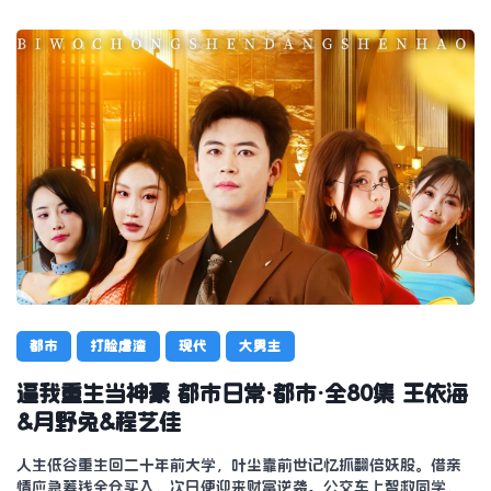
都市
打脸虐渣
现代
大男主
逼我重生当神豪 都市日常·都市·全80集 王依海
&月野兔&程艺佳
人生低谷重生回二十年前大学，叶尘靠前世记忆抓翻倍妖股。借亲
情应急筹钱全仓买入，次日便迎来财富逆袭。公交车上智救同学，