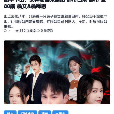
80集 杨文&杨晞恩
山上苦修八年，叶辰看一只兔子都觉得眉清目秀，师父终于放他下
山，让他找到未婚妻成婚，并找到自己的家人，不料，叶辰虽找到
未婚…
360 次阅读
0 条评论
都市
打脸虐渣
现代
大男主