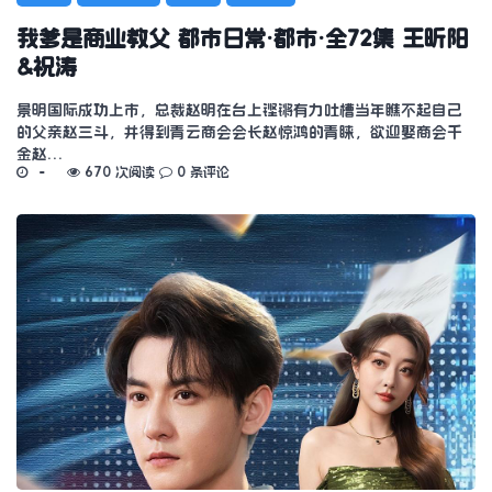
我爹是商业教父 都市日常·都市·全72集 王昕阳
&祝涛
景明国际成功上市，总裁赵明在台上铿锵有力吐槽当年瞧不起自己
的父亲赵三斗，并得到青云商会会长赵惊鸿的青睐，欲迎娶商会千
金赵…
670 次阅读
0 条评论