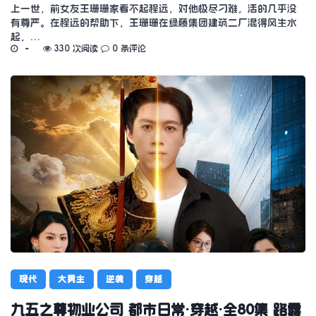
上一世，前女友王珊珊家看不起程远，对他极尽刁难，活的几乎没
有尊严。在程远的帮助下，王珊珊在绿藤集团建筑二厂混得风生水
起，…
330 次阅读
0 条评论
现代
大男主
逆袭
穿越
九五之尊物业公司 都市日常·穿越·全80集 路露