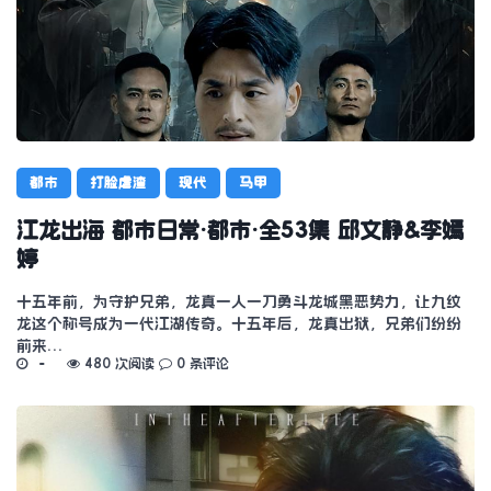
都市
打脸虐渣
现代
马甲
江龙出海 都市日常·都市·全53集 邱文静&李嫣
婷
十五年前，为守护兄弟，龙真一人一刀勇斗龙城黑恶势力，让九纹
龙这个称号成为一代江湖传奇。十五年后，龙真出狱，兄弟们纷纷
前来…
480 次阅读
0 条评论