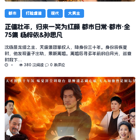
都市
打脸虐渣
现代
大男主
正值壮年，归来一笑为红颜 都市日常·都市·全
75集 杨梓依&孙思凡
沈杨是龙组之主、天盛集团掌权人，隐身份三十年。身份将恢复
时，他发现妻子出轨，果断离婚。离婚后寻多年前的白月光，巡查
时救下…
380 次阅读
0 条评论