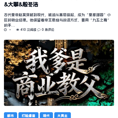
&大攀&殷冬浩
古代皇帝赵昊穿越到现代，被迫从基层做起，成为“皇家御园”小
区的物业经理。他保留着帝王思维与说话方式，要用“九五之尊”
的手…
410 次阅读
0 条评论
都市
打脸虐渣
现代
大男主