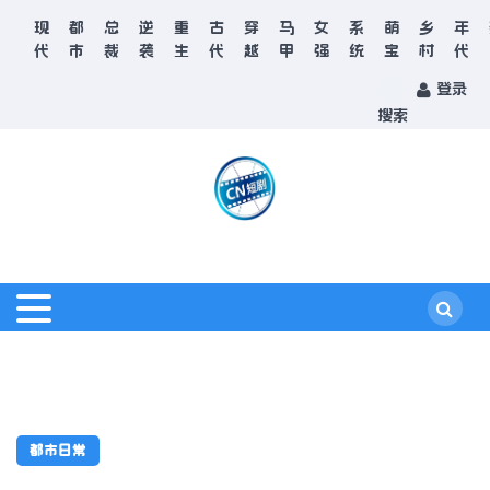
现
都
总
逆
重
古
穿
马
女
系
萌
乡
年
代
市
裁
袭
生
代
越
甲
强
统
宝
村
代
登录
搜索
都市日常