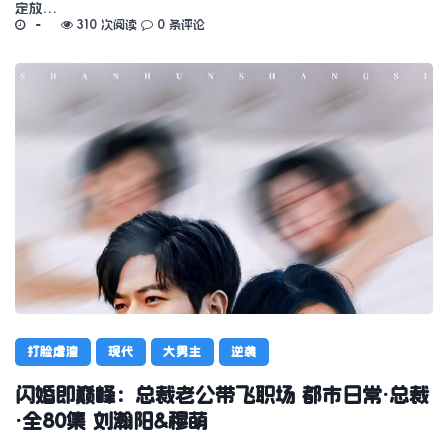
定放…
310 次阅读
0 条评论
打脸虐渣
现代
大男主
逆袭
闪婚即巅峰：总裁老公带飞职场 都市日常·总裁
·全80集 刘瀚阳&穆萌