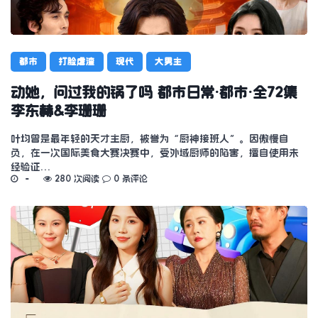
都市
打脸虐渣
现代
大男主
动她，问过我的锅了吗 都市日常·都市·全72集
李东赫&李珊珊
叶均曾是最年轻的天才主厨，被誉为“厨神接班人”。因傲慢自
负，在一次国际美食大赛决赛中，受外域厨师的陷害，擅自使用未
经验证…
280 次阅读
0 条评论