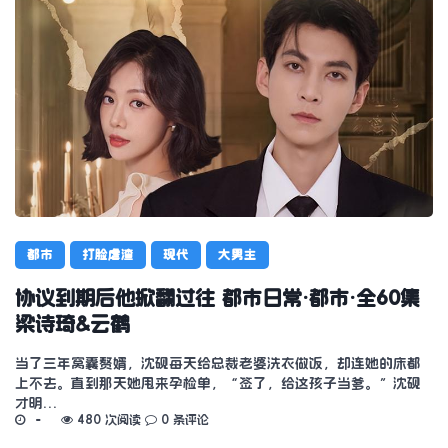
都市
打脸虐渣
现代
大男主
协议到期后他掀翻过往 都市日常·都市·全60集
梁诗琦&云鹤
当了三年窝囊赘婿，沈砚每天给总裁老婆洗衣做饭，却连她的床都
上不去。直到那天她甩来孕检单，“签了，给这孩子当爹。”沈砚
才明…
480 次阅读
0 条评论