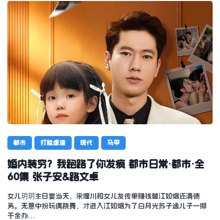
都市
打脸虐渣
现代
马甲
婚内装穷？我跑路了你发疯 都市日常·都市·全
60集 张子安&路文卓
女儿玥玥生日宴当天，宋堰川和女儿发传单赚钱替江如烟还清债
务。无意中扮玩偶跳舞，才进入江如烟为了白月光苏子逸儿子一掷
千金办…