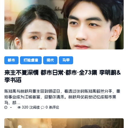
都市
打脸虐渣
现代
马甲
来生不复深情 都市日常·都市·全73集 李明蔚&
李书滔
陈知禹与林舒月重生回到领证日，看透过往的陈知禹毅然分手，重
拾事业成为江城首富，迎娶许清禾。林舒月仗前世记忆成股市黑
马，却…
320 次阅读
0 条评论