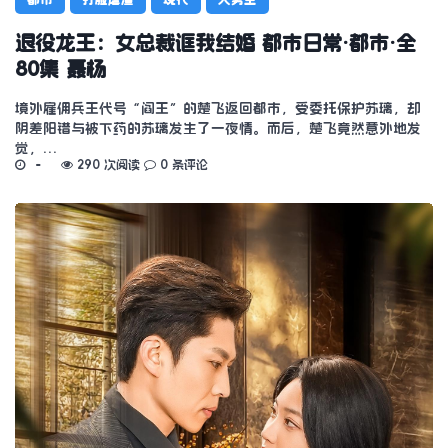
退役龙王：女总裁诓我结婚 都市日常·都市·全
80集 聂杨
境外雇佣兵王代号“阎王”的楚飞返回都市，受委托保护苏璃，却
阴差阳错与被下药的苏璃发生了一夜情。而后，楚飞竟然意外地发
觉，…
290 次阅读
0 条评论