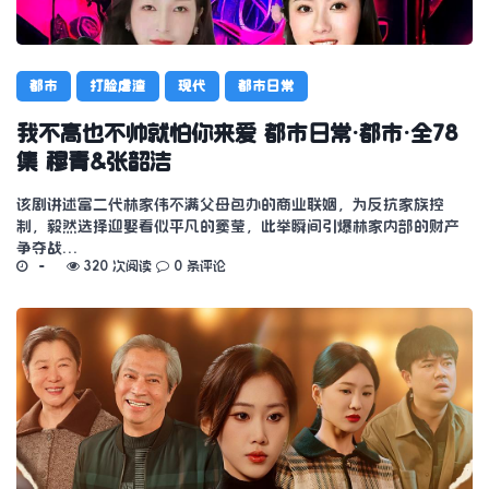
都市
打脸虐渣
现代
都市日常
我不高也不帅就怕你来爱 都市日常·都市·全78
集 穆青&张韶洁
该剧讲述富二代林家伟不满父母包办的商业联姻，为反抗家族控
制，毅然选择迎娶看似平凡的窦莹，此举瞬间引爆林家内部的财产
争夺战…
320 次阅读
0 条评论